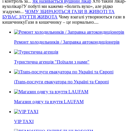
і контроль за...
Як називається вушний лікар
Хто такий лікар-
вухолікар?У побуті ми кажемо «болить вухо», але рідко
згадуємо...
ЧОМУ ЗБИРАЮТЬСЯ ГАЗИ В ЖИВОТІ ТА
БУВАЄ ЗДУТТЯ ЖИВОТА
Чому взагалі утворюються гази в
кишечникуГази в кишечнику – це нормально....
Ремонт холодильників / Заправка автокондиціонерів
Туристична агенція "Поїхали з нами"
iTrans-послуги евакуатора по Україні та Європі
Магазин одягу та взуття LAUFAM
VIP TAXI