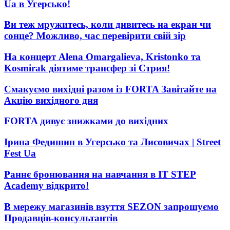
Ua в Угерсько!
Ви теж мружитесь, коли дивитесь на екран чи
сонце? Можливо, час перевірити свій зір
На концерт Alena Omargalieva, Kristonko та
Kosmirak діятиме трансфер зі Стрия!
Смакуємо вихідні разом із FORTA Завітайте на
Акцію вихідного дня
FORTA дивує знижками до вихідних
Ірина Федишин в Угерсько та Лисовичах | Street
Fest Ua
Раннє бронювання на навчання в IT STEP
Academy відкрито!
В мережу магазинів взуття SEZON запрошуємо
Продавців-консультантів