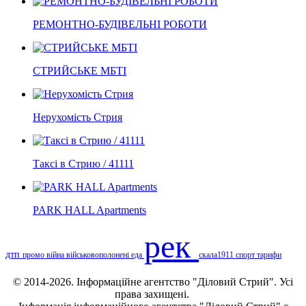
РЕМОНТНО-БУДІВЕЛЬНІ РОБОТИ
СТРИЙСЬКЕ МБТІ
Нерухомість Стрия
Таксі в Стрию / 41111
PARK HALL Apartments
рек
дтп
промо
війна
військовополонені
еда
скала1911
спорт
тарифи
© 2014-2026. Інформаційне агентство "Діловий Стрий". Усі
права захищені.