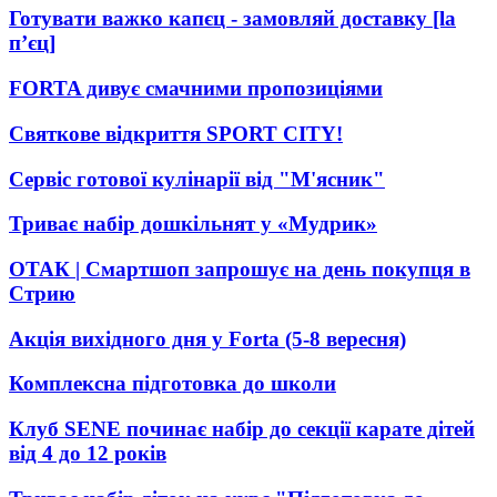
Готувати важко капєц - замовляй доставку [la
пʼєц]
FORTA дивує смачними пропозиціями
Святкове відкриття SPORT CITY!
Сервіс готової кулінарії від "М'ясник"
Триває набір дошкільнят у «Мудрик»
ОТАК | Смартшоп запрошує на день покупця в
Стрию
Акція вихідного дня у Forta (5-8 вересня)
Комплексна підготовка до школи
Клуб SENE починає набір до секції карате дітей
від 4 до 12 років