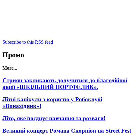
Subscribe to this RSS feed
Промо
More...
Стриян закликають долучитися до благодійної
акції «ШКІЛЬНИЙ ПОРТФЕЛИК».
Літні канікули з користю у Робоклубі
«Винахідник»!
Літо, яке поєднує навчання та розваги!
Великий концерт Романа Скорпіон на Street Fest