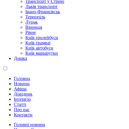
Транспорт у Стрию
Львів транспорт
Івано-Франківськ
Тернопіль
Луцьк
Вінниця
Рівне
Київ тролейбуси
Київ трамваї
Київ автобуси
Київ маршрутки
Дошка
Головна
Новини
Афіша
Довідник
Інтерв'ю
Статті
Про нас
Контакти
Головні новини