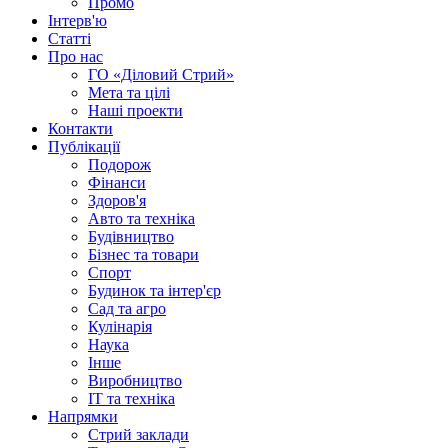
Промо
Інтерв'ю
Статті
Про нас
ГО «Діловий Стрий»
Мета та цілі
Наші проекти
Контакти
Публікації
Подорож
Фінанси
Здоров'я
Авто та техніка
Будівництво
Бізнес та товари
Спорт
Будинок та інтер'єр
Сад та агро
Кулінарія
Наука
Інше
Виробництво
IT та техніка
Напрямки
Стрий заклади