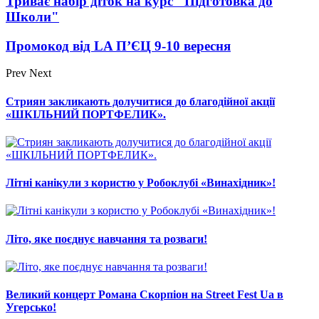
Триває набір діток на курс "Підготовка до
Школи"
Промокод від LA П’ЄЦ 9-10 вересня
Prev
Next
Стриян закликають долучитися до благодійної акції
«ШКІЛЬНИЙ ПОРТФЕЛИК».
Літні канікули з користю у Робоклубі «Винахідник»!
Літо, яке поєднує навчання та розваги!
Великий концерт Романа Скорпіон на Street Fest Ua в
Угерсько!