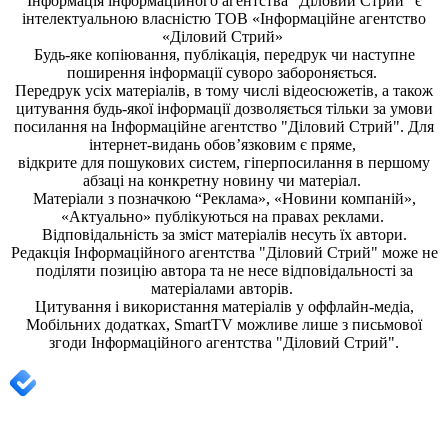
Інформація
інформаційного агентства "Діловий Стрий"
є
інтелектуальною власністю ТОВ «Інформаційне агентство
«Діловий Стрий»
Будь-яке копiювання, публiкацiя, передрук чи наступне
поширення iнформацiї суворо забороняється.
Передрук усіх матеріалів, в тому числі відеосюжетів, а також
цитування будь-якої інформації дозволяється тільки за умови
посилання на
Інформаційне агентство "Діловий Стрий"
. Для
інтернет-видань обов’язковим є пряме,
відкрите для пошукових систем, гіперпосилання в першому
абзаці на конкретну новину чи матеріал.
Матеріали з позначкою “Реклама», «Новини компаній»,
«Актуально» публікуються на правах реклами.
Відповідальність за зміст матеріалів несуть їх автори.
Редакція
Інформаційного агентства "Діловий Стрий"
може не
поділяти позицію автора та не несе відповідальності за
матеріалами авторів.
Цитування і використання матеріалів у оффлайн-медіа,
Мобільних додатках, SmartTV можливе лише з письмової
згоди
Інформаційного агентства "
Діловий Стрий".