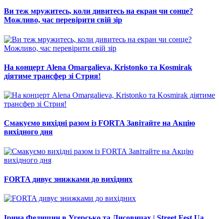
Ви теж мружитесь, коли дивитесь на екран чи сонце?
Можливо, час перевірити свій зір
На концерт Alena Omargalieva, Kristonko та Kosmirak
діятиме трансфер зі Стрия!
Смакуємо вихідні разом із FORTA Завітайте на Акцію
вихідного дня
FORTA дивує знижками до вихідних
Ірина Федишин в Угерсько та Лисовичах | Street Fest Ua