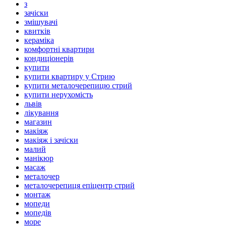
з
зачіски
змішувачі
квитків
кераміка
комфортні квартири
кондиціонерів
купити
купити квартиру у Стрию
купити металочерепицю стрий
купити нерухомість
львів
лікування
магазин
макіяж
макіяж і зачіски
малий
манікюр
масаж
металочер
металочерепиця епіцентр стрий
монтаж
мопеди
мопедів
море