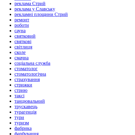
реклама Стрий
реклама у Славську
рекламні площини Стрий
ремонт
роботи
сауна
святковий
святкові
світлиця
сколе
смачна
соціальна служба
стоматолог
стоматологічна
страхування
стрижки
стрию
таксі
танцювальний
трускавець
турагенція
тури
туризм
фабрика
фарбування