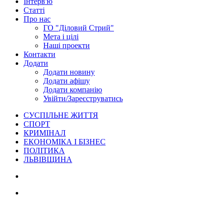
Інтерв'ю
Статті
Про нас
ГО "Діловий Стрий"
Мета і цілі
Наші проекти
Контакти
Додати
Додати новину
Додати афішу
Додати компанію
Увійти/Зареєструватись
СУСПІЛЬНЕ ЖИТТЯ
СПОРТ
КРИМІНАЛ
ЕКОНОМІКА І БІЗНЕС
ПОЛІТИКА
ЛЬВІВЩИНА