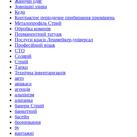
Жіночій одяг
Зовнішні зливи
Кеди
Контрактне періодичне прибирання приміщень
Металопрофіль Стрий
Обробка коминів
Перманентний татуаж
Послуги краси Лешмейкер-універсал
Професійний візаж
СТО
Солярій
Стрий
Тапки
Технічна інвентаризація
авто
авіакаса
агенція
альпінізм
альтанка
банери Стрий
банкетний
басейн
бронювання
бу
вантажні