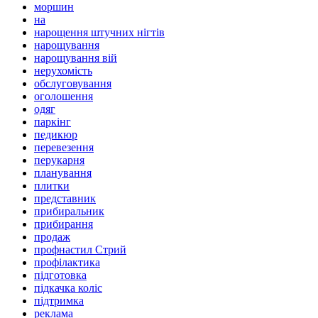
моршин
на
нарощення штучних нігтів
нарощування
нарощування вій
нерухомість
обслуговування
оголошення
одяг
паркінг
педикюр
перевезення
перукарня
планування
плитки
представник
прибиральник
прибирання
продаж
профнастил Стрий
профілактика
підготовка
підкачка коліс
підтримка
реклама