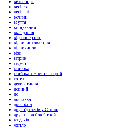
велоспорт
весілля
весільні
вечірні
взуття
вишуканий
вкладання
відеооператор
відпочинкова зона
відпочинок
візи
вітрин
гефест
глибока
глибока хімчистка стрий
готель
декоративна
денний
до
доставка
дрогобич
друк буклетів у Стрию
друк наклейок Стрий
жидачів
житло