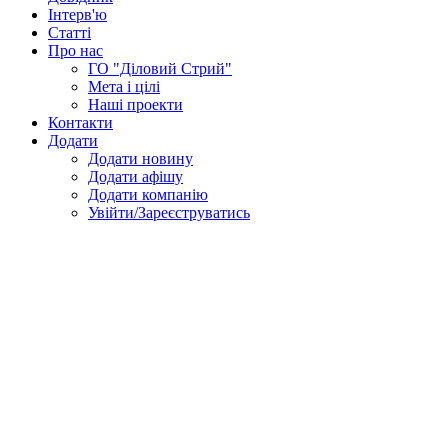
Інтерв'ю
Статті
Про нас
ГО "Діловий Стрий"
Мета і цілі
Наші проекти
Контакти
Додати
Додати новину
Додати афішу
Додати компанію
Увійти/Зареєструватись