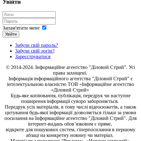
Увійти
Запам'ятати мене
Увійти
Забули свій пароль?
Забули свій логін?
Зареєструватися
© 2014-2024. Інформаційне агентство "Діловий Стрий". Усі
права захищені.
Інформація
інформаційного агентства "Діловий Стрий"
є
інтелектуальною власністю ТОВ «Інформаційне агентство
«Діловий Стрий»
Будь-яке копiювання, публiкацiя, передрук чи наступне
поширення iнформацiї суворо забороняється.
Передрук усіх матеріалів, в тому числі відеосюжетів, а також
цитування будь-якої інформації дозволяється тільки за умови
посилання на
Інформаційне агентство "Діловий Стрий"
. Для
інтернет-видань обов’язковим є пряме,
відкрите для пошукових систем, гіперпосилання в першому
абзаці на конкретну новину чи матеріал.
Матеріали з позначкою “Реклама», «Новини компаній»,