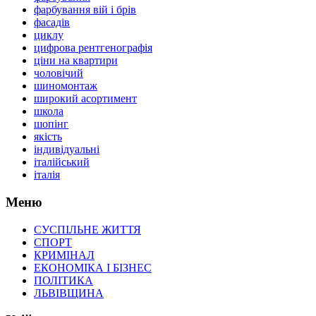
фарбування вій і брів
фасадів
циклу
цифрова рентгенографія
ціни на квартири
чоловічий
шиномонтаж
широкий асортимент
школа
шопінг
якість
індивідуальні
італійський
італія
Меню
СУСПІЛЬНЕ ЖИТТЯ
СПОРТ
КРИМІНАЛ
ЕКОНОМІКА І БІЗНЕС
ПОЛІТИКА
ЛЬВІВЩИНА