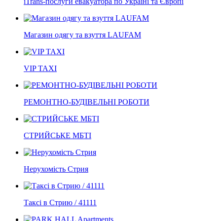
iTrans-послуги евакуатора по Україні та Європі
Магазин одягу та взуття LAUFAM
VIP TAXI
РЕМОНТНО-БУДІВЕЛЬНІ РОБОТИ
СТРИЙСЬКЕ МБТІ
Нерухомість Стрия
Таксі в Стрию / 41111