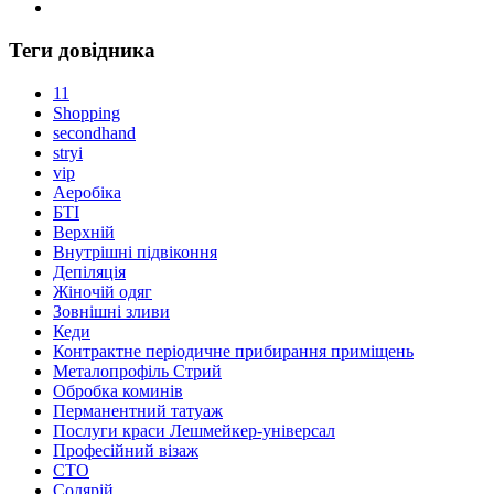
Теги довідника
11
Shopping
secondhand
stryi
vip
Аеробіка
БТІ
Верхній
Внутрішні підвіконня
Депіляція
Жіночій одяг
Зовнішні зливи
Кеди
Контрактне періодичне прибирання приміщень
Металопрофіль Стрий
Обробка коминів
Перманентний татуаж
Послуги краси Лешмейкер-універсал
Професійний візаж
СТО
Солярій