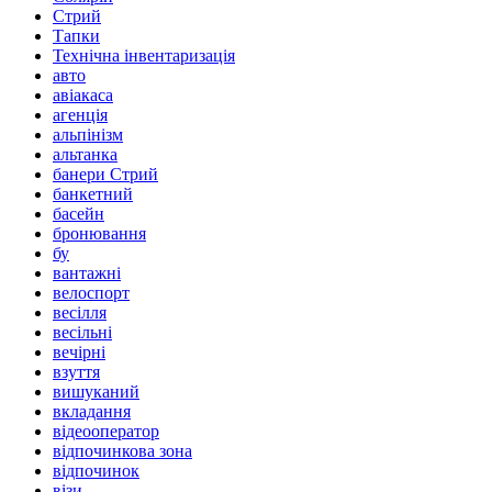
Стрий
Тапки
Технічна інвентаризація
авто
авіакаса
агенція
альпінізм
альтанка
банери Стрий
банкетний
басейн
бронювання
бу
вантажні
велоспорт
весілля
весільні
вечірні
взуття
вишуканий
вкладання
відеооператор
відпочинкова зона
відпочинок
візи