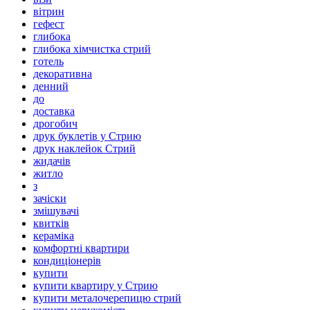
вітрин
гефест
глибока
глибока хімчистка стрий
готель
декоративна
денний
до
доставка
дрогобич
друк буклетів у Стрию
друк наклейок Стрий
жидачів
житло
з
зачіски
змішувачі
квитків
кераміка
комфортні квартири
кондиціонерів
купити
купити квартиру у Стрию
купити металочерепицю стрий