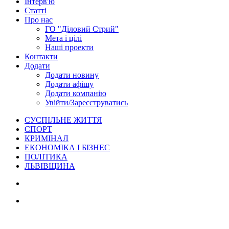
Інтерв'ю
Статті
Про нас
ГО "Діловий Стрий"
Мета і цілі
Наші проекти
Контакти
Додати
Додати новину
Додати афішу
Додати компанію
Увійти/Зареєструватись
СУСПІЛЬНЕ ЖИТТЯ
СПОРТ
КРИМІНАЛ
ЕКОНОМІКА І БІЗНЕС
ПОЛІТИКА
ЛЬВІВЩИНА