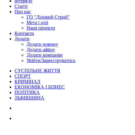
Інтерв'ю
Статті
Про нас
ГО "Діловий Стрий"
Мета і цілі
Наші проекти
Контакти
Додати
Додати новину
Додати афішу
Додати компанію
Увійти/Зареєструватись
СУСПІЛЬНЕ ЖИТТЯ
СПОРТ
КРИМІНАЛ
ЕКОНОМІКА І БІЗНЕС
ПОЛІТИКА
ЛЬВІВЩИНА