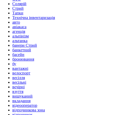
Солярій
Стрий
Тапки
Технічна інвентаризація
авто
авіакаса
агенція
альпінізм
альтанка
банери Стрий
банкетний
басейн
бронювання
бу
вантажні
велоспорт
весілля
весільні
вечірні
взуття
вишуканий
вкладання
відеооператор
відпочинкова зона
відпочинок