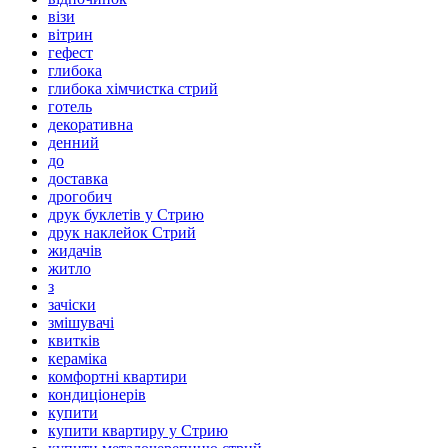
візи
вітрин
гефест
глибока
глибока хімчистка стрий
готель
декоративна
денний
до
доставка
дрогобич
друк буклетів у Стрию
друк наклейок Стрий
жидачів
житло
з
зачіски
змішувачі
квитків
кераміка
комфортні квартири
кондиціонерів
купити
купити квартиру у Стрию