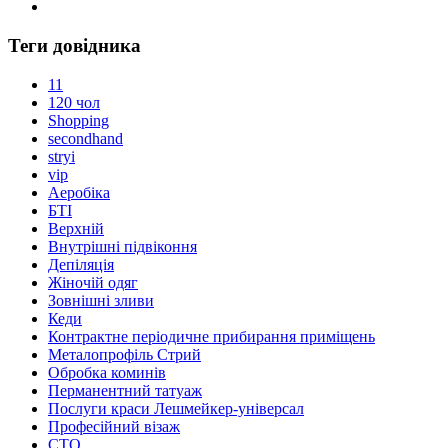
Теги довідника
11
120 чол
Shopping
secondhand
stryi
vip
Аеробіка
БТІ
Верхній
Внутрішні підвіконня
Депіляція
Жіночій одяг
Зовнішні зливи
Кеди
Контрактне періодичне прибирання приміщень
Металопрофіль Стрий
Обробка коминів
Перманентний татуаж
Послуги краси Лешмейкер-універсал
Професійний візаж
СТО