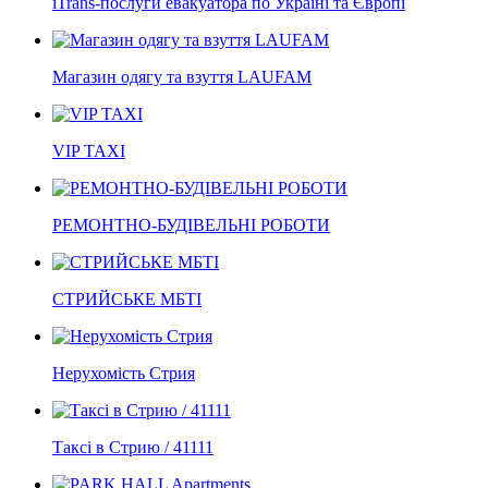
iTrans-послуги евакуатора по Україні та Європі
Магазин одягу та взуття LAUFAM
VIP TAXI
РЕМОНТНО-БУДІВЕЛЬНІ РОБОТИ
СТРИЙСЬКЕ МБТІ
Нерухомість Стрия
Таксі в Стрию / 41111