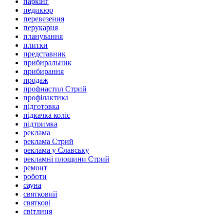
паркінг
педикюр
перевезення
перукарня
планування
плитки
представник
прибиральник
прибирання
продаж
профнастил Стрий
профілактика
підготовка
підкачка коліс
підтримка
реклама
реклама Стрий
реклама у Славську
рекламні площини Стрий
ремонт
роботи
сауна
святковий
святкові
світлиця