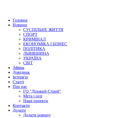
Головна
Новини
СУСПІЛЬНЕ ЖИТТЯ
СПОРТ
КРИМІНАЛ
ЕКОНОМІКА І БІЗНЕС
ПОЛІТИКА
ЛЬВІВЩИНА
УКРАЇНА
СВІТ
Афіша
Довідник
Інтерв'ю
Статті
Про нас
ГО "Діловий Стрий"
Мета і цілі
Наші проекти
Контакти
Додати
Додати новину