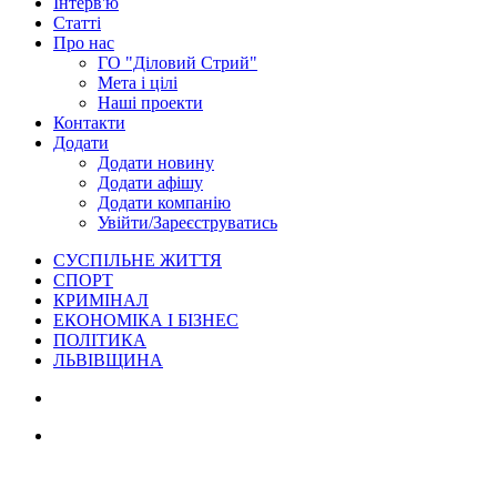
Інтерв'ю
Статті
Про нас
ГО "Діловий Стрий"
Мета і цілі
Наші проекти
Контакти
Додати
Додати новину
Додати афішу
Додати компанію
Увійти/Зареєструватись
СУСПІЛЬНЕ ЖИТТЯ
СПОРТ
КРИМІНАЛ
ЕКОНОМІКА І БІЗНЕС
ПОЛІТИКА
ЛЬВІВЩИНА