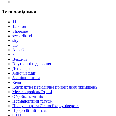
Теги довідника
11
120 чол
Shopping
secondhand
stryi
vip
Аеробіка
БТІ
Верхній
Внутрішні підвіконня
Депіляція
Жіночій одяг
Зовнішні зливи
Кеди
Контрактне періодичне прибирання приміщень
Металопрофіль Стрий
Обробка коминів
Перманентний татуаж
Послуги краси Лешмейкер-універсал
Професійний візаж
СТО