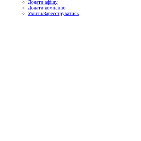
Додати афішу
Додати компанію
Увійти/Зареєструватись