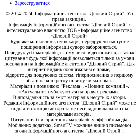
Зареєструватися
© 2014-2024. Інформаційне агентство "Діловий Стрий". Усі
права захищені.
Інформація
інформаційного агентства "Діловий Стрий"
є
інтелектуальною власністю ТОВ «Інформаційне агентство
«Діловий Стрий»
Будь-яке копiювання, публiкацiя, передрук чи наступне
поширення iнформацiї суворо забороняється.
Передрук усіх матеріалів, в тому числі відеосюжетів, а також
цитування будь-якої інформації дозволяється тільки за умови
посилання на
Інформаційне агентство "Діловий Стрий"
. Для
інтернет-видань обов’язковим є пряме,
відкрите для пошукових систем, гіперпосилання в першому
абзаці на конкретну новину чи матеріал.
Матеріали з позначкою “Реклама», «Новини компаній»,
«Актуально» публікуються на правах реклами.
Відповідальність за зміст матеріалів несуть їх автори.
Редакція
Інформаційного агентства "Діловий Стрий"
може не
поділяти позицію автора та не несе відповідальності за
матеріалами авторів.
Цитування і використання матеріалів у оффлайн-медіа,
Мобільних додатках, SmartTV можливе лише з письмової
згоди
Інформаційного агентства "
Діловий Стрий".