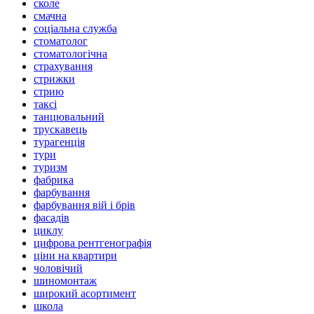
сколе
смачна
соціальна служба
стоматолог
стоматологічна
страхування
стрижки
стрию
таксі
танцювальний
трускавець
турагенція
тури
туризм
фабрика
фарбування
фарбування вій і брів
фасадів
циклу
цифрова рентгенографія
ціни на квартири
чоловічий
шиномонтаж
широкий асортимент
школа