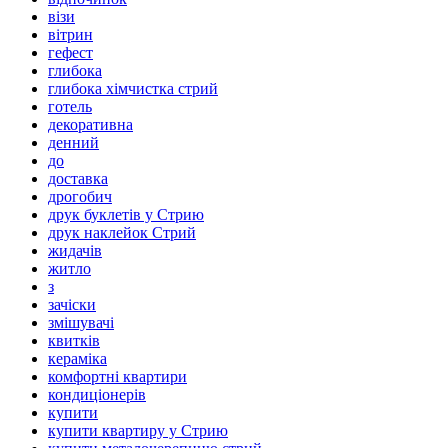
візи
вітрин
гефест
глибока
глибока хімчистка стрий
готель
декоративна
денний
до
доставка
дрогобич
друк буклетів у Стрию
друк наклейок Стрий
жидачів
житло
з
зачіски
змішувачі
квитків
кераміка
комфортні квартири
кондиціонерів
купити
купити квартиру у Стрию