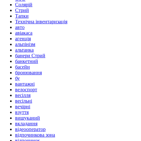
Солярій
Стрий
Тапки
Технічна інвентаризація
авто
авіакаса
агенція
альпінізм
альтанка
банери Стрий
банкетний
басейн
бронювання
бу
вантажні
велоспорт
весілля
весільні
вечірні
взуття
вишуканий
вкладання
відеооператор
відпочинкова зона
відпочинок