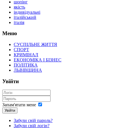
шопінг
якість
індивідуальні
італійський
італія
Меню
СУСПІЛЬНЕ ЖИТТЯ
СПОРТ
КРИМІНАЛ
ЕКОНОМІКА І БІЗНЕС
ПОЛІТИКА
ЛЬВІВЩИНА
Увійти
Запам'ятати мене
Увійти
Забули свій пароль?
Забули свій логін?