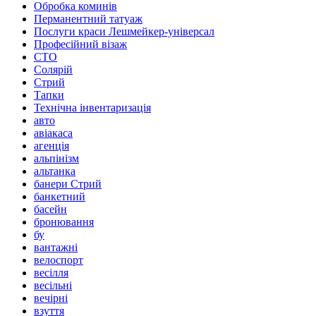
Обробка коминів
Перманентний татуаж
Послуги краси Лешмейкер-універсал
Професійний візаж
СТО
Солярій
Стрий
Тапки
Технічна інвентаризація
авто
авіакаса
агенція
альпінізм
альтанка
банери Стрий
банкетний
басейн
бронювання
бу
вантажні
велоспорт
весілля
весільні
вечірні
взуття