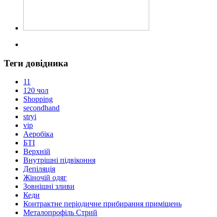
Теги довідника
11
120 чол
Shopping
secondhand
stryi
vip
Аеробіка
БТІ
Верхній
Внутрішні підвіконня
Депіляція
Жіночій одяг
Зовнішні зливи
Кеди
Контрактне періодичне прибирання приміщень
Металопрофіль Стрий