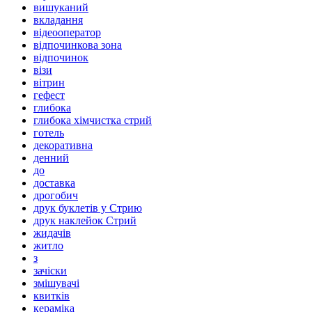
вишуканий
вкладання
відеооператор
відпочинкова зона
відпочинок
візи
вітрин
гефест
глибока
глибока хімчистка стрий
готель
декоративна
денний
до
доставка
дрогобич
друк буклетів у Стрию
друк наклейок Стрий
жидачів
житло
з
зачіски
змішувачі
квитків
кераміка