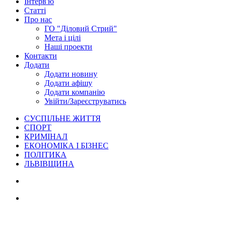
Інтерв'ю
Статті
Про нас
ГО "Діловий Стрий"
Мета і цілі
Наші проекти
Контакти
Додати
Додати новину
Додати афішу
Додати компанію
Увійти/Зареєструватись
СУСПІЛЬНЕ ЖИТТЯ
СПОРТ
КРИМІНАЛ
ЕКОНОМІКА І БІЗНЕС
ПОЛІТИКА
ЛЬВІВЩИНА