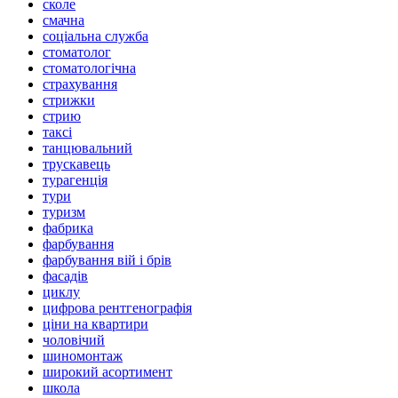
сколе
смачна
соціальна служба
стоматолог
стоматологічна
страхування
стрижки
стрию
таксі
танцювальний
трускавець
турагенція
тури
туризм
фабрика
фарбування
фарбування вій і брів
фасадів
циклу
цифрова рентгенографія
ціни на квартири
чоловічий
шиномонтаж
широкий асортимент
школа