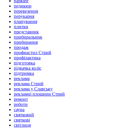
паркінг
педикюр
перевезення
перукарня
планування
плитки
представник
прибиральник
прибирання
продаж
профнастил Стрий
профілактика
підготовка
підкачка коліс
підтримка
реклама
реклама Стрий
реклама у Славську
рекламні площини Стрий
ремонт
роботи
сауна
святковий
святкові
світлиця