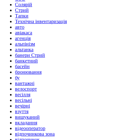
Солярій
Стрий
Тапки
Технічна інвентаризація
авто
авіакаса
агенція
альпінізм
альтанка
банери Стрий
банкетний
басейн
бронювання
бу
вантажні
велоспорт
весілля
весільні
вечірні
взуття
вишуканий
вкладання
відеооператор
відпочинкова зона
відпочинок