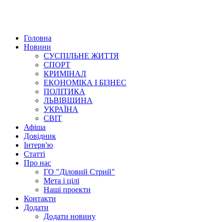
Головна
Новини
СУСПІЛЬНЕ ЖИТТЯ
СПОРТ
КРИМІНАЛ
ЕКОНОМІКА І БІЗНЕС
ПОЛІТИКА
ЛЬВІВЩИНА
УКРАЇНА
СВІТ
Афіша
Довідник
Інтерв'ю
Статті
Про нас
ГО "Діловий Стрий"
Мета і цілі
Наші проекти
Контакти
Додати
Додати новину