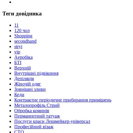
Теги довідника
11
120 чол
Shopping
secondhand
stryi
vip
Аеробіка
БТІ
Верхній
Внутрішні підвіконня
Депіляція
Жіночій одяг
Зовнішні зливи
Кеди
Контрактне періодичне прибирання приміщень
Металопрофіль Стрий
Обробка коминів
Перманентний татуаж
Послуги краси Лешмейкер-універсал
Професійний візаж
СТО