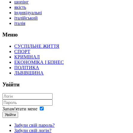
шопінг
якість
індивідуальні
італійський
італія
Меню
СУСПІЛЬНЕ ЖИТТЯ
СПОРТ
КРИМІНАЛ
ЕКОНОМІКА І БІЗНЕС
ПОЛІТИКА
ЛЬВІВЩИНА
Увійти
Запам'ятати мене
Увійти
Забули свій пароль?
Забули свій логін?