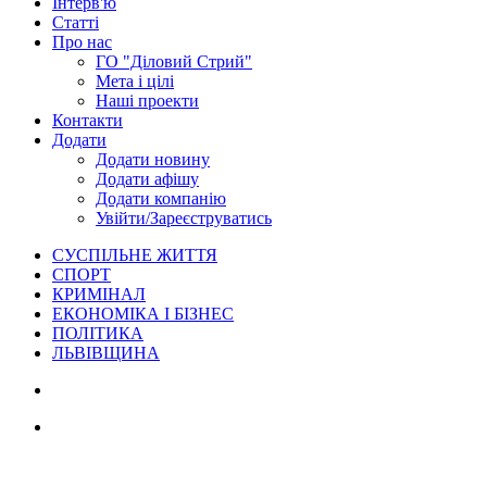
Інтерв'ю
Статті
Про нас
ГО "Діловий Стрий"
Мета і цілі
Наші проекти
Контакти
Додати
Додати новину
Додати афішу
Додати компанію
Увійти/Зареєструватись
СУСПІЛЬНЕ ЖИТТЯ
СПОРТ
КРИМІНАЛ
ЕКОНОМІКА І БІЗНЕС
ПОЛІТИКА
ЛЬВІВЩИНА