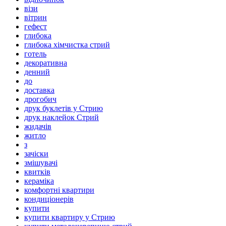
візи
вітрин
гефест
глибока
глибока хімчистка стрий
готель
декоративна
денний
до
доставка
дрогобич
друк буклетів у Стрию
друк наклейок Стрий
жидачів
житло
з
зачіски
змішувачі
квитків
кераміка
комфортні квартири
кондиціонерів
купити
купити квартиру у Стрию