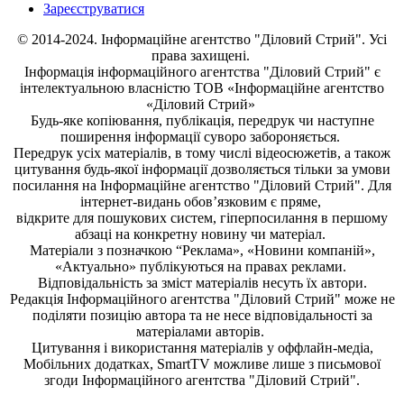
Зареєструватися
© 2014-2024. Інформаційне агентство "Діловий Стрий". Усі
права захищені.
Інформація
інформаційного агентства "Діловий Стрий"
є
інтелектуальною власністю ТОВ «Інформаційне агентство
«Діловий Стрий»
Будь-яке копiювання, публiкацiя, передрук чи наступне
поширення iнформацiї суворо забороняється.
Передрук усіх матеріалів, в тому числі відеосюжетів, а також
цитування будь-якої інформації дозволяється тільки за умови
посилання на
Інформаційне агентство "Діловий Стрий"
. Для
інтернет-видань обов’язковим є пряме,
відкрите для пошукових систем, гіперпосилання в першому
абзаці на конкретну новину чи матеріал.
Матеріали з позначкою “Реклама», «Новини компаній»,
«Актуально» публікуються на правах реклами.
Відповідальність за зміст матеріалів несуть їх автори.
Редакція
Інформаційного агентства "Діловий Стрий"
може не
поділяти позицію автора та не несе відповідальності за
матеріалами авторів.
Цитування і використання матеріалів у оффлайн-медіа,
Мобільних додатках, SmartTV можливе лише з письмової
згоди
Інформаційного агентства "
Діловий Стрий".