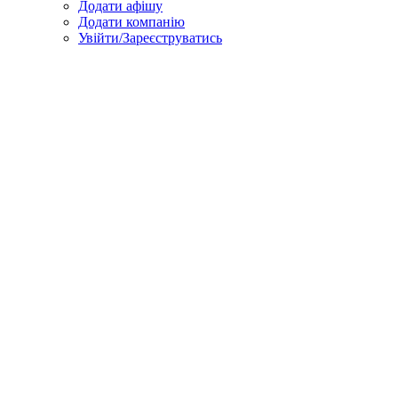
Додати афішу
Додати компанію
Увійти/Зареєструватись