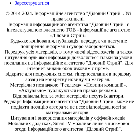
Зареєструватися
© 2014-2024. Інформаційне агентство "Діловий Стрий". Усі
права захищені.
Інформація
інформаційного агентства "Діловий Стрий"
є
інтелектуальною власністю ТОВ «Інформаційне агентство
«Діловий Стрий»
Будь-яке копiювання, публiкацiя, передрук чи наступне
поширення iнформацiї суворо забороняється.
Передрук усіх матеріалів, в тому числі відеосюжетів, а також
цитування будь-якої інформації дозволяється тільки за умови
посилання на
Інформаційне агентство "Діловий Стрий"
. Для
інтернет-видань обов’язковим є пряме,
відкрите для пошукових систем, гіперпосилання в першому
абзаці на конкретну новину чи матеріал.
Матеріали з позначкою “Реклама», «Новини компаній»,
«Актуально» публікуються на правах реклами.
Відповідальність за зміст матеріалів несуть їх автори.
Редакція
Інформаційного агентства "Діловий Стрий"
може не
поділяти позицію автора та не несе відповідальності за
матеріалами авторів.
Цитування і використання матеріалів у оффлайн-медіа,
Мобільних додатках, SmartTV можливе лише з письмової
згоди
Інформаційного агентства "
Діловий Стрий".