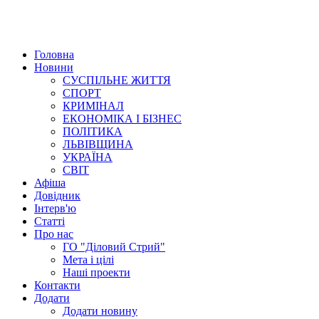
Головна
Новини
СУСПІЛЬНЕ ЖИТТЯ
СПОРТ
КРИМІНАЛ
ЕКОНОМІКА І БІЗНЕС
ПОЛІТИКА
ЛЬВІВЩИНА
УКРАЇНА
СВІТ
Афіша
Довідник
Інтерв'ю
Статті
Про нас
ГО "Діловий Стрий"
Мета і цілі
Наші проекти
Контакти
Додати
Додати новину