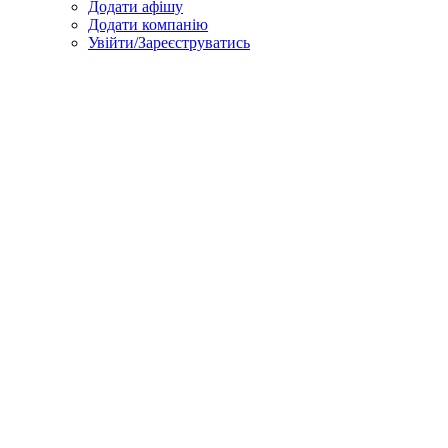
Додати афішу
Додати компанію
Увійти/Зареєструватись