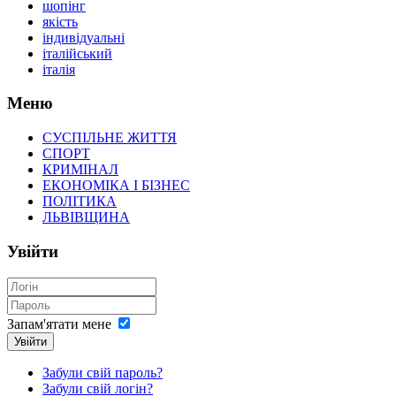
шопінг
якість
індивідуальні
італійський
італія
Меню
СУСПІЛЬНЕ ЖИТТЯ
СПОРТ
КРИМІНАЛ
ЕКОНОМІКА І БІЗНЕС
ПОЛІТИКА
ЛЬВІВЩИНА
Увійти
Запам'ятати мене
Увійти
Забули свій пароль?
Забули свій логін?