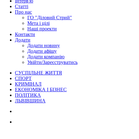
Інтерв'ю
Статті
Про нас
ГО "Діловий Стрий"
Мета і цілі
Наші проекти
Контакти
Додати
Додати новину
Додати афішу
Додати компанію
Увійти/Зареєструватись
СУСПІЛЬНЕ ЖИТТЯ
СПОРТ
КРИМІНАЛ
ЕКОНОМІКА І БІЗНЕС
ПОЛІТИКА
ЛЬВІВЩИНА