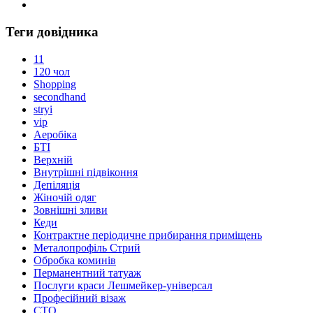
Теги довідника
11
120 чол
Shopping
secondhand
stryi
vip
Аеробіка
БТІ
Верхній
Внутрішні підвіконня
Депіляція
Жіночій одяг
Зовнішні зливи
Кеди
Контрактне періодичне прибирання приміщень
Металопрофіль Стрий
Обробка коминів
Перманентний татуаж
Послуги краси Лешмейкер-універсал
Професійний візаж
СТО