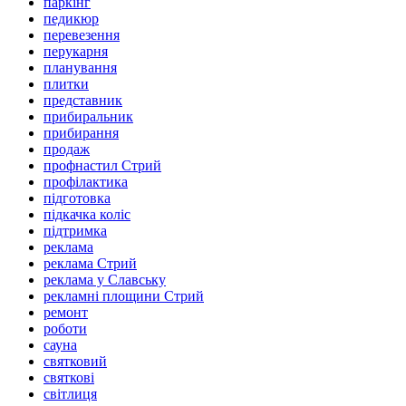
паркінг
педикюр
перевезення
перукарня
планування
плитки
представник
прибиральник
прибирання
продаж
профнастил Стрий
профілактика
підготовка
підкачка коліс
підтримка
реклама
реклама Стрий
реклама у Славську
рекламні площини Стрий
ремонт
роботи
сауна
святковий
святкові
світлиця