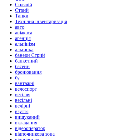
Солярій
Стрий
Тапки
Технічна інвентаризація
авто
авіакаса
агенція
альпінізм
альтанка
банери Стрий
банкетний
басейн
бронювання
бу
вантажні
велоспорт
весілля
весільні
вечірні
взуття
вишуканий
вкладання
відеооператор
відпочинкова зона
відпочинок