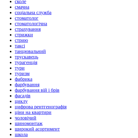
сколе
смачна
соціальна служба
стоматолог
стоматологічна
страхування
стрижки
стрию
таксі
танцювальний
трускавець
турагенція
тури
туризм
фабрика
фарбування
фарбування вій і брів
фасадів
циклу
цифрова рентгенографія
ціни на квартири
чоловічий
шиномонтаж
широкий асортимент
школа