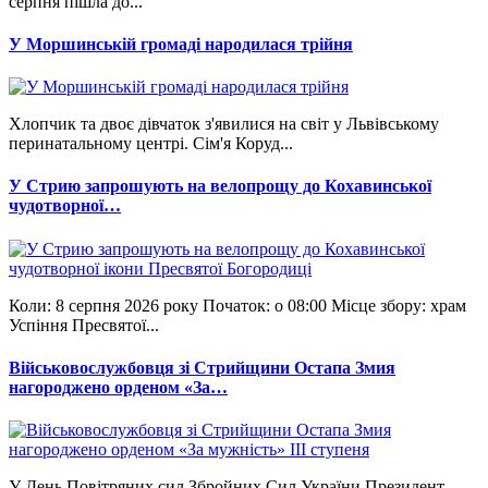
серпня пішла до...
У Моршинській громаді народилася трійня
Хлопчик та двоє дівчаток з'явилися на світ у Львівському
перинатальному центрі. Сім'я Коруд...
У Стрию запрошують на велопрощу до Кохавинської
чудотворної…
Коли: 8 серпня 2026 року Початок: о 08:00 Місце збору: храм
Успіння Пресвятої...
Військовослужбовця зі Стрийщини Остапа Змия
нагороджено орденом «За…
У День Повітряних сил Збройних Сил України Президент