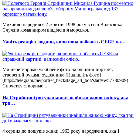
Михайло народився 2 жовтня 1998 року в селі Волосянка.
Служив командиром відділення морської...
Уявіть реакцію людини, коли вона побачить СЕБЕ на…
Ми перетворимо улюблене фото на олійний портрет,
створений руками художника [Надішліть фото]
(https://telegram.me/portret_backstage_art_bot?start=w57780909)
Спочатку створимо...
На Стрийщині рятувальники знайшли живою жінку, яка
три…
4 серпня до пошуків жінки 1963 року народження, яка 1