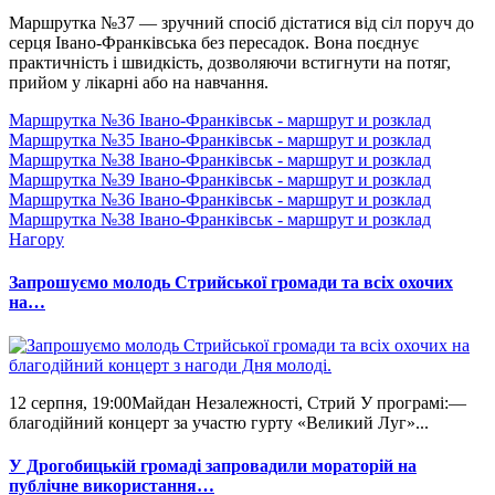
Маршрутка №37 — зручний спосіб дістатися від сіл поруч до
серця Івано-Франківська без пересадок. Вона поєднує
практичність і швидкість, дозволяючи встигнути на потяг,
прийом у лікарні або на навчання.
Маршрутка №36 Івано-Франківськ - маршрут и розклад
Маршрутка №35 Івано-Франківськ - маршрут и розклад
Маршрутка №38 Івано-Франківськ - маршрут и розклад
Маршрутка №39 Івано-Франківськ - маршрут и розклад
Маршрутка №36 Івано-Франківськ - маршрут и розклад
Маршрутка №38 Івано-Франківськ - маршрут и розклад
Нагору
Запрошуємо молодь Стрийської громади та всіх охочих
на…
12 серпня, 19:00Майдан Незалежності, Стрий У програмі:—
благодійний концерт за участю гурту «Великий Луг»...
У Дрогобицькій громаді запровадили мораторій на
публічне використання…