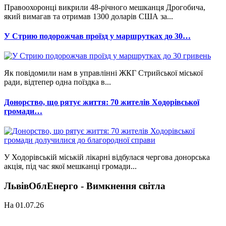
Правоохоронці викрили 48-річного мешканця Дрогобича,
який вимагав та отримав 1300 доларів США за...
У Стрию подорожчав проїзд у маршрутках до 30…
Як повідомили нам в управлінні ЖКГ Стрийської міської
ради, відтепер одна поїздка в...
Донорство, що рятує життя: 70 жителів Ходорівської
громади…
У Ходорівській міській лікарні відбулася чергова донорська
акція, під час якої мешканці громади...
ЛьвівОблЕнерго - Вимкнення світла
На 01.07.26