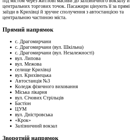
під містом через житлові масиви до залізничного вокзалу й
центральних торгових точок. Пасажири цінують її за прямі
заїзди в Крихівці й зручне сполучення з автостанцією та
центральною частиною міста.
Прямий напрямок
с. Драгомирчани
с. Драгомирчани (вул. Шкільна)
с. Драгомирчани (вул. Незалежності)
вул. Липова
вул. Межова
селище Крихівці
вул. Крихівецька
Автостанція №3
Коледж фізичного виховання
Міська лікарня
вул. Січових Стрільців
Бастіон
ЦУМ
вул. Дністровська
«Крок»
Залізничний вокзал
Зворотній напрямок