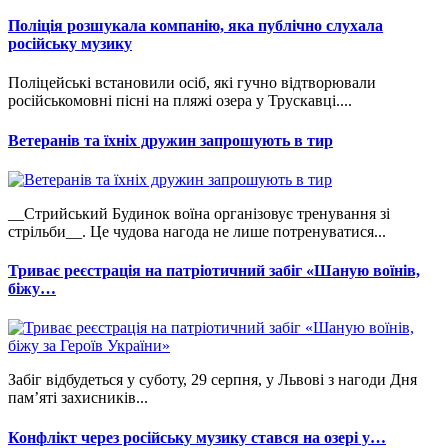
Поліція розшукала компанію, яка публічно слухала
російську музику
Поліцейські встановили осіб, які гучно відтворювали
російськомовні пісні на пляжі озера у Трускавці....
Ветеранів та їхніх дружин запрошують в тир
__Стрийський Будинок воїна організовує тренування зі
стрільби__. Це чудова нагода не лише потренуватися...
Триває реєстрація на патріотичний забіг «Шаную воїнів,
біжу…
Забіг відбудеться у суботу, 29 серпня, у Львові з нагоди Дня
пам’яті захисників...
Конфлікт через російську музику стався на озері у…