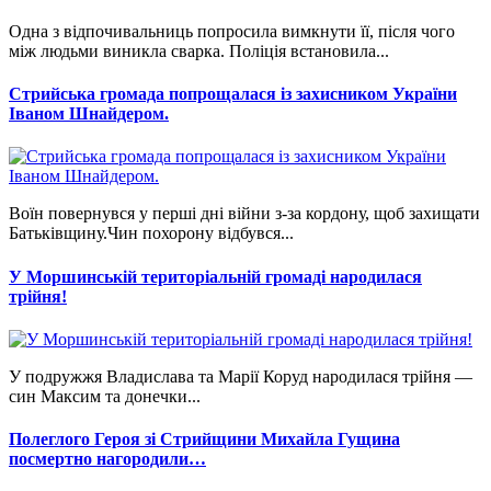
Одна з відпочивальниць попросила вимкнути її, після чого
між людьми виникла сварка. Поліція встановила...
Стрийська громада попрощалася із захисником України
Іваном Шнайдером.
Воїн повернувся у перші дні війни з-за кордону, щоб захищати
Батьківщину.Чин похорону відбувся...
У Моршинській територіальній громаді народилася
трійня!
У подружжя Владислава та Марії Коруд народилася трійня —
син Максим та донечки...
Полеглого Героя зі Стрийщини Михайла Гущина
посмертно нагородили…