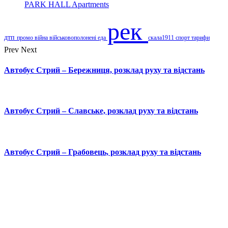
PARK HALL Apartments
рек
дтп
промо
війна
військовополонені
еда
скала1911
спорт
тарифи
Prev
Next
Автобус Стрий – Бережниця, розклад руху та відстань
Автобус Стрий – Славське, розклад руху та відстань
Автобус Стрий – Грабовець, розклад руху та відстань