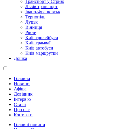
Транспорт у Стрию
Львів транспорт
Івано-Франківськ
Тернопіль
Луцьк
Вінниця
Рівне
Київ тролейбуси
Київ трамваї
Київ автобуси
Київ маршрутки
Дошка
Головна
Новини
Афіша
Довідник
Інтерв'ю
Статті
Про нас
Контакти
Головні новини