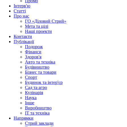
Промо
Інтерв'ю
Статті
Про нас
ГО «Діловий Стрий»
Мета та цілі
Наші проекти
Контакти
Публікації
Подорож
Фінанси
Здоров'я
Авто та техніка
Будівництво
Бізнес та товари
Спорт
Будинок та інтер'єр
Сад та агро
Кулінарія
Наука
Інше
Виробництво
IT та техніка
Напрямки
Стрий заклади