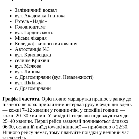
Залізничний вокзал
вул. Академіка Гнатюка
Готель «Надія»
Головпоштамт
вул. Гординського
Міська лікарня
Коледж фізичного виховання
Автостанція №3
вул. Крихівецька
селище Крихівці
вул. Межова
вул. Липова
с. Драгомирчани (вул. Незалежності)
вул. Шкільна
с. Драгомирчани
Графік і частота.
Орієнтовно маршрутка працює з ранку до
пізнього вечора: приблизний інтервал руху в будні дні вдень
— кожні 7–12 хвилин у години-пік, у спокійні години —
кожні 20–30 хвилин. У вихідні інтервали подовжуються до
25–40 хвилин. Перші рейси зазвичай починаються близько
06:00, останній виїзд toward кінцевої — приблизно о 22:30.
Нічного рейсу немає, тому плануйте поїздки у вечірній час
заздалегідь.