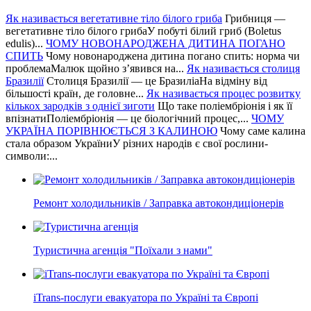
Як називається вегетативне тіло білого гриба
Грибниця —
вегетативне тіло білого грибаУ побуті білий гриб (Boletus
edulis)...
ЧОМУ НОВОНАРОДЖЕНА ДИТИНА ПОГАНО
СПИТЬ
Чому новонароджена дитина погано спить: норма чи
проблемаМалюк щойно з’явився на...
Як називається столиця
Бразилії
Столиця Бразилії — це БразиліаНа відміну від
більшості країн, де головне...
Як називається процес розвитку
кількох зародків з однієї зиготи
Що таке поліембріонія і як її
впізнатиПоліембріонія — це біологічний процес,...
ЧОМУ
УКРАЇНА ПОРІВНЮЄТЬСЯ З КАЛИНОЮ
Чому саме калина
стала образом УкраїниУ різних народів є свої рослини-
символи:...
Ремонт холодильників / Заправка автокондиціонерів
Туристична агенція "Поїхали з нами"
iTrans-послуги евакуатора по Україні та Європі