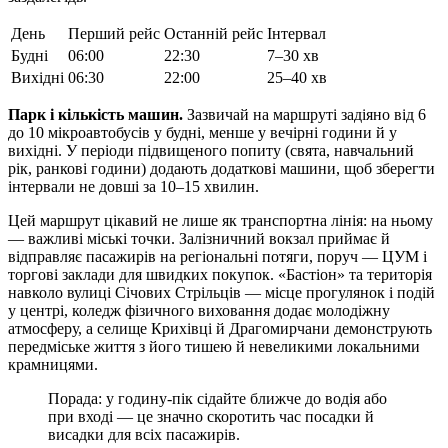
День
Перший рейс
Останній рейс
Інтервал
Будні
06:00
22:30
7–30 хв
Вихідні
06:30
22:00
25–40 хв
Парк і кількість машин.
Зазвичай на маршруті задіяно від 6
до 10 мікроавтобусів у будні, менше у вечірні години й у
вихідні. У періоди підвищеного попиту (свята, навчальний
рік, ранкові години) додають додаткові машини, щоб зберегти
інтервали не довші за 10–15 хвилин.
Цей маршрут цікавий не лише як транспортна лінія: на ньому
— важливі міські точки. Залізничний вокзал приймає й
відправляє пасажирів на регіональні потяги, поруч — ЦУМ і
торгові заклади для швидких покупок. «Бастіон» та територія
навколо вулиці Січових Стрільців — місце прогулянок і подій
у центрі, коледж фізичного виховання додає молодіжну
атмосферу, а селище Крихівці й Драгомирчани демонструють
передміське життя з його тишею й невеликими локальними
крамницями.
Порада: у годину-пік сідайте ближче до водія або
при вході — це значно скоротить час посадки й
висадки для всіх пасажирів.