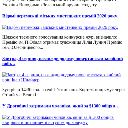
України Володимир Зеленський вручив солдату...
Відомі переможці міських мистецьких премій 2026 року.
Шляхом таємного голосування конкурсне журі визначило:
Премію ім. П.Обаля отримає художниця Лілія Лунич Премію
ім.Є.Олесницького...
Завтра, 4 серпня, назавжди додому повертається загиблий
воїн…
Зустріч о 14:30 год. в селі П’ятничани. Кортеж попрямує через
Стрий у с.Великі...
У Дрогобичі затримали чоловіка, який за $1300 обіцяв…