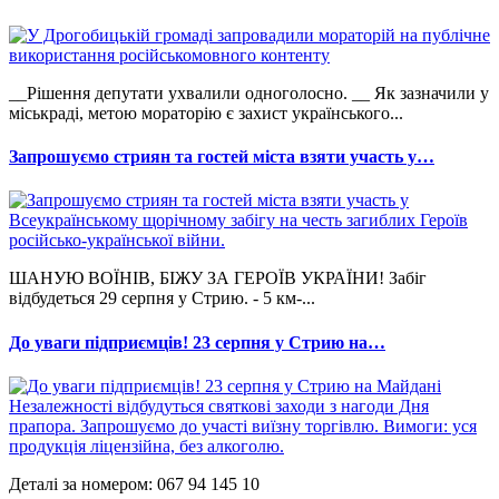
__Рішення депутати ухвалили одноголосно. __ Як зазначили у
міськраді, метою мораторію є захист українського...
Запрошуємо стриян та гостей міста взяти участь у…
ШАНУЮ ВОЇНІВ, БІЖУ ЗА ГЕРОЇВ УКРАЇНИ! Забіг
відбудеться 29 серпня у Стрию. - 5 км-...
До уваги підприємців! 23 серпня у Стрию на…
Деталі за номером: 067 94 145 10