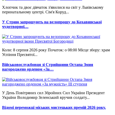
Хлопчик та двоє дівчаток з'явилися на світ у Львівському
перинатальному центрі. Сім'я Коруд...
У Стрию запрошують на велопрощу до Кохавинської
чудотворної…
Коли: 8 серпня 2026 року Початок: о 08:00 Місце збору: храм
Успіння Пресвятої...
Військовослужбовця зі Стрийщини Остапа Змия
нагороджено орденом «За…
У День Повітряних сил Збройних Сил України Президент
України Володимир Зеленський вручив солдату...
Відомі переможці міських мистецьких премій 2026 року.