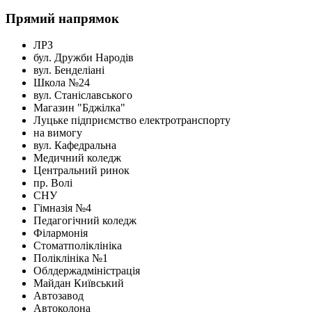
Прямий напрямок
ЛРЗ
бул. Дружби Народів
вул. Бенделіані
Школа №24
вул. Станіславського
Магазин "Бджілка"
Луцьке підприємство електротранспорту
на вимогу
вул. Кафедральна
Медичний коледж
Центральний ринок
пр. Волі
СНУ
Гімназія №4
Педагогічний коледж
Філармонія
Стоматполіклініка
Поліклініка №1
Облдержадміністрація
Майдан Київський
Автозавод
Автоколона