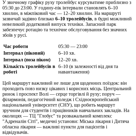
У звичному графіку руху тролейбус курсуватиме приблизно з
05:30 до 23:00. У годину-пік інтервали становлять 6–10
хвилин, в міжпіковий час — 12–20 хвилин. На маршруті
зазвичай задіяно близько
6–10 тролейбусів
, в будні можливий
невеликий додатковий випуск техніки. Запасний парк
забезпечує ротацію та технічне обслуговування без значних
збоїв у русі.
Час роботи
05:30 — 23:00
Інтервал (піковий)
6–10 хв.
Інтервал (поза піком)
12–20 хв.
Кількість тролейбусів в
6–10 (в залежності від дня та
роботі
навантаження)
Цей маршрут важливий не лише для щоденних поїздок: він
проходить повз низку цікавих і корисних місць. Центральний
ринок і проспект Волі — серце торгівлі й руху; поруч —
філармонія, педагогічний коледж і Східноєвропейський
національний університет (СНУ), що робить маршрут
зручним для студентів і працівників навчальних закладів. На
околицях — ТЦ "Глобус" та розважальний комплекс
"Адреналін Сіті", медичні установи: Міська лікарня і Дитяча
обласна лікарня — важливі пункти для пацієнтів і
відвідувачів.