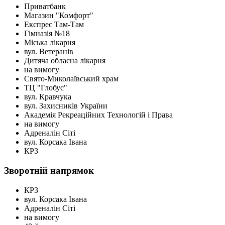
Приватбанк
Магазин "Комфорт"
Експрес Там-Там
Гімназія №18
Міська лікарня
вул. Ветеранів
Дитяча обласна лікарня
на вимогу
Свято-Миколаївський храм
ТЦ "Глобус"
вул. Кравчука
вул. Захисникiв України
Академія Рекреаційних Технологій і Права
на вимогу
Адреналін Сіті
вул. Корсака Івана
КРЗ
Зворотній напрямок
КРЗ
вул. Корсака Івана
Адреналін Сіті
на вимогу