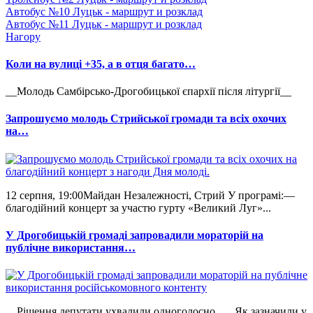
Автобус №10 Луцьк - маршрут и розклад
Автобус №11 Луцьк - маршрут и розклад
Нагору
Коли на вулиці +35, а в отця багато…
__Молодь Самбірсько-Дрогобицької єпархії після літургії__
Запрошуємо молодь Стрийської громади та всіх охочих
на…
12 серпня, 19:00Майдан Незалежності, Стрий У програмі:—
благодійний концерт за участю гурту «Великий Луг»...
У Дрогобицькій громаді запровадили мораторій на
публічне використання…
__Рішення депутати ухвалили одноголосно. __ Як зазначили у