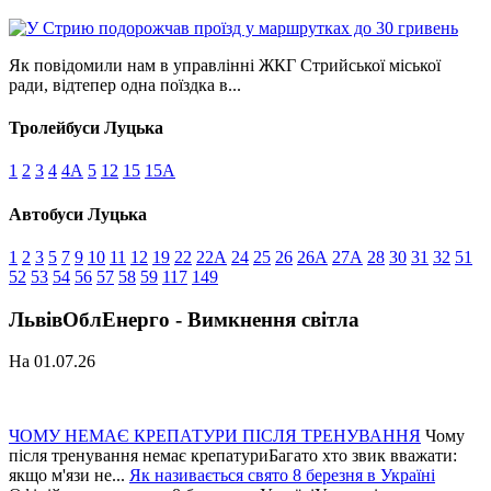
Як повідомили нам в управлінні ЖКГ Стрийської міської
ради, відтепер одна поїздка в...
Тролейбуси Луцька
1
2
3
4
4А
5
12
15
15А
Автобуси Луцька
1
2
3
5
7
9
10
11
12
19
22
22А
24
25
26
26А
27А
28
30
31
32
51
52
53
54
56
57
58
59
117
149
ЛьвівОблЕнерго - Вимкнення світла
На 01.07.26
ЧОМУ НЕМАЄ КРЕПАТУРИ ПІСЛЯ ТРЕНУВАННЯ
Чому
після тренування немає крепатуриБагато хто звик вважати:
якщо м'язи не...
Як називається свято 8 березня в Україні