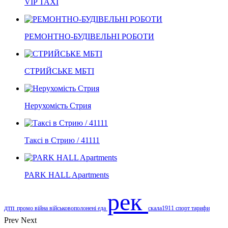
VIP TAXI
РЕМОНТНО-БУДІВЕЛЬНІ РОБОТИ
СТРИЙСЬКЕ МБТІ
Нерухомість Стрия
Таксі в Стрию / 41111
PARK HALL Apartments
рек
дтп
промо
війна
військовополонені
еда
скала1911
спорт
тарифи
Prev
Next