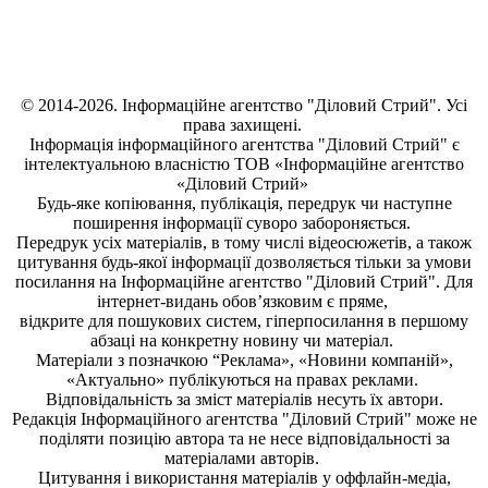
© 2014-2026. Інформаційне агентство "Діловий Стрий". Усі
права захищені.
Інформація
інформаційного агентства "Діловий Стрий"
є
інтелектуальною власністю ТОВ «Інформаційне агентство
«Діловий Стрий»
Будь-яке копiювання, публiкацiя, передрук чи наступне
поширення iнформацiї суворо забороняється.
Передрук усіх матеріалів, в тому числі відеосюжетів, а також
цитування будь-якої інформації дозволяється тільки за умови
посилання на
Інформаційне агентство "Діловий Стрий"
. Для
інтернет-видань обов’язковим є пряме,
відкрите для пошукових систем, гіперпосилання в першому
абзаці на конкретну новину чи матеріал.
Матеріали з позначкою “Реклама», «Новини компаній»,
«Актуально» публікуються на правах реклами.
Відповідальність за зміст матеріалів несуть їх автори.
Редакція
Інформаційного агентства "Діловий Стрий"
може не
поділяти позицію автора та не несе відповідальності за
матеріалами авторів.
Цитування і використання матеріалів у оффлайн-медіа,