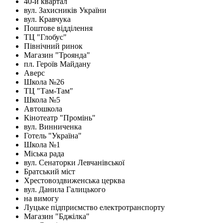
40-й квартал
вул. Захисників України
вул. Кравчука
Поштове відділення
ТЦ "Глобус"
Північний ринок
Магазин "Троянда"
пл. Героїв Майдану
Аверс
Школа №26
ТЦ "Там-Там"
Школа №5
Автошкола
Кінотеатр "Промінь"
вул. Винниченка
Готель "Україна"
Школа №1
Міська рада
вул. Сенаторки Левчанівської
Братський міст
Хрестовоздвиженська церква
вул. Данила Галицького
на вимогу
Луцьке підприємство електротранспорту
Магазин "Бджілка"