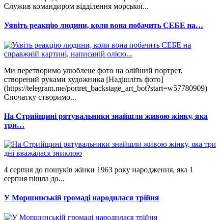
Служив командиром відділення морської...
Уявіть реакцію людини, коли вона побачить СЕБЕ на…
Ми перетворимо улюблене фото на олійний портрет,
створений руками художника [Надішліть фото]
(https://telegram.me/portret_backstage_art_bot?start=w57780909)
Спочатку створимо...
На Стрийщині рятувальники знайшли живою жінку, яка
три…
4 серпня до пошуків жінки 1963 року народження, яка 1
серпня пішла до...
У Моршинській громаді народилася трійня