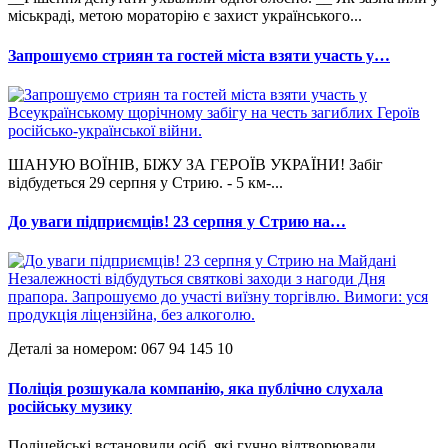
міськраді, метою мораторію є захист українського...
Запрошуємо стриян та гостей міста взяти участь у…
ШАНУЮ ВОЇНІВ, БІЖУ ЗА ГЕРОЇВ УКРАЇНИ! Забіг
відбудеться 29 серпня у Стрию. - 5 км-...
До уваги підприємців! 23 серпня у Стрию на…
Деталі за номером: 067 94 145 10
Поліція розшукала компанію, яка публічно слухала
російську музику
Поліцейські встановили осіб, які гучно відтворювали