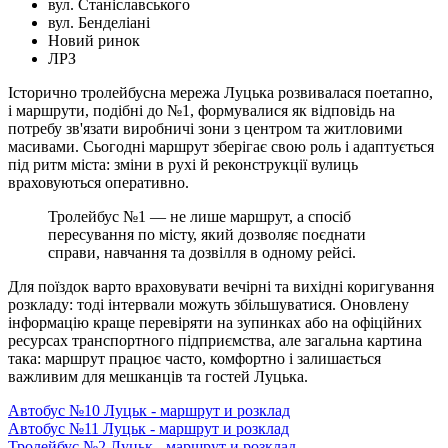
вул. Станіславського
вул. Бенделіані
Новий ринок
ЛРЗ
Історично тролейбусна мережа Луцька розвивалася поетапно,
і маршрути, подібні до №1, формувалися як відповідь на
потребу зв'язати виробничі зони з центром та житловими
масивами. Сьогодні маршрут зберігає свою роль і адаптується
під ритм міста: зміни в рухі й реконструкції вулиць
враховуються оперативно.
Тролейбус №1 — не лише маршрут, а спосіб
пересування по місту, який дозволяє поєднати
справи, навчання та дозвілля в одному рейсі.
Для поїздок варто враховувати вечірні та вихідні коригування
розкладу: тоді інтервали можуть збільшуватися. Оновлену
інформацію краще перевіряти на зупинках або на офіційних
ресурсах транспортного підприємства, але загальна картина
така: маршрут працює часто, комфортно і залишається
важливим для мешканців та гостей Луцька.
Автобус №10 Луцьк - маршрут и розклад
Автобус №11 Луцьк - маршрут и розклад
Тролейбус №2 Луцьк - маршрут и розклад