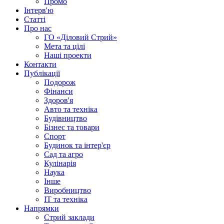
Промо
Інтерв'ю
Статті
Про нас
ГО «Діловий Стрий»
Мета та цілі
Наші проекти
Контакти
Публікації
Подорож
Фінанси
Здоров'я
Авто та техніка
Будівництво
Бізнес та товари
Спорт
Будинок та інтер'єр
Сад та агро
Кулінарія
Наука
Інше
Виробництво
IT та техніка
Напрямки
Стрий заклади