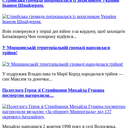
Стрийська громада попрощалася із захисником України
Іваном Шнайдером.
Воїн повернувся у перші дні війни з-за кордону, щоб захищати
Батьківщину.Чин похорону відбувся...
У Моршинській територіальній громаді народилася
трійня!
У подружжя Владислава та Марії Коруд народилася трійня —
син Максим та донечки...
Полеглого Героя зі Стрийщини Михайла Гущина
посмертно нагородили…
Михайло народився 2 жовтня 1998 року в селі Волосянка.