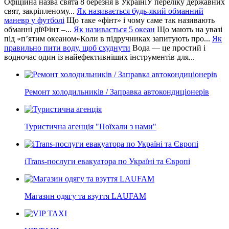
Офіційна назва свята 8 березня в УкраїніУ переліку державних
свят, закріпленому...
Як називається будь-який обманний
маневр у футболі
Що таке «фінт» і чому саме так називають
обманні діїФінт –...
Як називається 5 океан
Що мають на увазі
під «п’ятим океаном»Коли в підручниках запитують про...
Як
правильно пити воду, щоб схуднути
Вода — це простий і
водночас один із найефективніших інструментів для...
Ремонт холодильників / Заправка автокондиціонерів
Туристична агенція "Поїхали з нами"
iTrans-послуги евакуатора по Україні та Європі
Магазин одягу та взуття LAUFAM