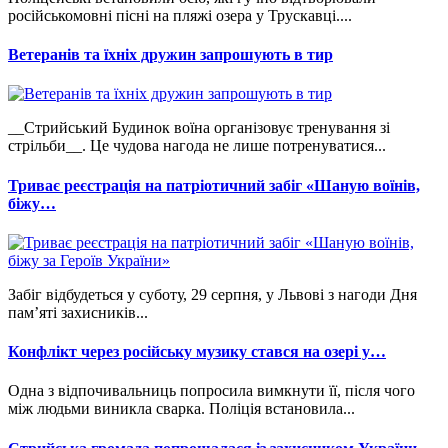
російськомовні пісні на пляжі озера у Трускавці....
Ветеранів та їхніх дружин запрошують в тир
__Стрийський Будинок воїна організовує тренування зі
стрільби__. Це чудова нагода не лише потренуватися...
Триває реєстрація на патріотичний забіг «Шаную воїнів,
біжу…
Забіг відбудеться у суботу, 29 серпня, у Львові з нагоди Дня
пам’яті захисників...
Конфлікт через російську музику стався на озері у…
Одна з відпочивальниць попросила вимкнути її, після чого
між людьми виникла сварка. Поліція встановила...