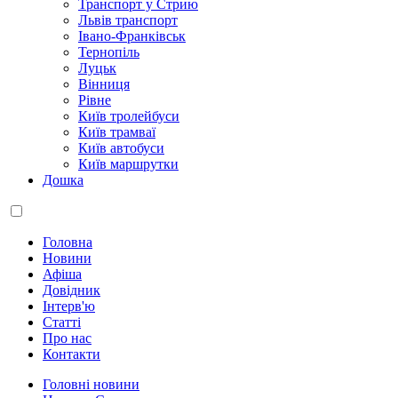
Транспорт у Стрию
Львів транспорт
Івано-Франківськ
Тернопіль
Луцьк
Вінниця
Рівне
Київ тролейбуси
Київ трамваї
Київ автобуси
Київ маршрутки
Дошка
Головна
Новини
Афіша
Довідник
Інтерв'ю
Статті
Про нас
Контакти
Головні новини