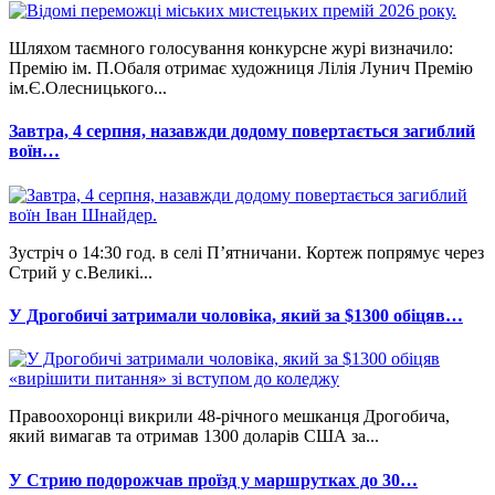
Шляхом таємного голосування конкурсне журі визначило:
Премію ім. П.Обаля отримає художниця Лілія Лунич Премію
ім.Є.Олесницького...
Завтра, 4 серпня, назавжди додому повертається загиблий
воїн…
Зустріч о 14:30 год. в селі П’ятничани. Кортеж попрямує через
Стрий у с.Великі...
У Дрогобичі затримали чоловіка, який за $1300 обіцяв…
Правоохоронці викрили 48-річного мешканця Дрогобича,
який вимагав та отримав 1300 доларів США за...
У Стрию подорожчав проїзд у маршрутках до 30…