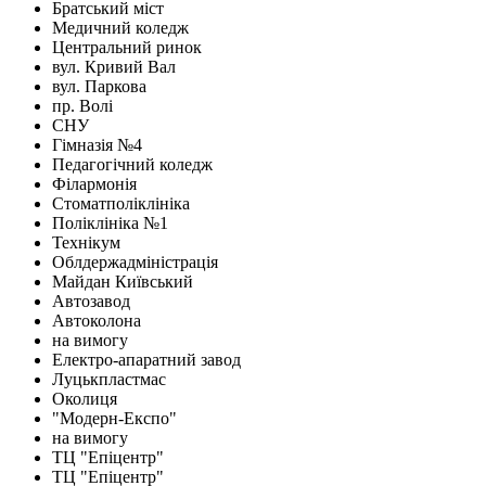
Братський міст
Медичний коледж
Центральний ринок
вул. Кривий Вал
вул. Паркова
пр. Волі
СНУ
Гімназія №4
Педагогічний коледж
Філармонія
Стоматполіклініка
Поліклініка №1
Технікум
Облдержадміністрація
Майдан Київський
Автозавод
Автоколона
на вимогу
Електро-апаратний завод
Луцькпластмас
Околиця
"Модерн-Експо"
на вимогу
ТЦ "Епіцентр"
ТЦ "Епіцентр"