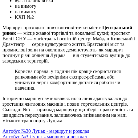
вул. Полонківська
на вимогу
на вимогу
КХП №2
Маршрут проходить повз ключові точки міста:
Центральний
ринок
— місце жвавої торгівлі та локальної кухні; проспект
Волі і СНУ — магістраль і освітній центр; Майдан Київський і
Драмтеатр — серце культурного життя. Братський міст та
промислові зони на околицях демонструють, як маршрут
поєднує різні обличчя Луцька — від студентських вулиць до
заводських територій.
Корисна порада: у години пік краще скористатися
ранковими або вечірніми експрес-рейсами, аби
уникнути черг і комфортніше дістатися роботи чи
навчання.
Історично маршрут змінювався: його лінія адаптувалася до
зростання житлових масивів і появи торговельних центрів.
Сьогодні №5 — приклад маршруту, що зберіг практичність та
швидкість пересування, залишаючись впізнаваним на мапі
міського транспорту Луцька.
Автобус №30 Луцьк - маршрут и розклад
Автобус №3 Луцьк - маршрут и розклад