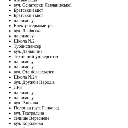
вул. Сенаторки Левчанівської
Братський міст
Братський міст
на вимогу
Електротермометрія
вул. Львівська
на вимогу
Школа №2
Тубдиспансер
вул. Даньшина
Технічний університет
на вимогу
на вимогу
вул. Станіславського
Школа №24
бул. Дружби Народів
ЛРЗ
на вимогу
на вимогу
вул. Ранкова
Полонка (вул. Ранкова)
вул. Театральна
селище Вересневе
вул. Корольова