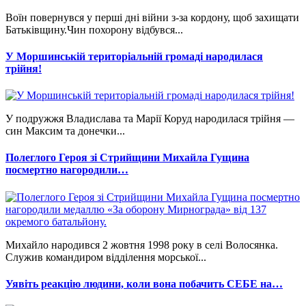
Воїн повернувся у перші дні війни з-за кордону, щоб захищати
Батьківщину.Чин похорону відбувся...
У Моршинській територіальній громаді народилася
трійня!
У подружжя Владислава та Марії Коруд народилася трійня —
син Максим та донечки...
Полеглого Героя зі Стрийщини Михайла Гущина
посмертно нагородили…
Михайло народився 2 жовтня 1998 року в селі Волосянка.
Служив командиром відділення морської...
Уявіть реакцію людини, коли вона побачить СЕБЕ на…