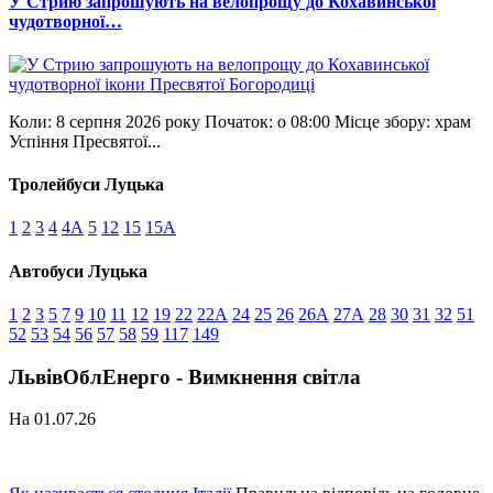
У Стрию запрошують на велопрощу до Кохавинської
чудотворної…
Коли: 8 серпня 2026 року Початок: о 08:00 Місце збору: храм
Успіння Пресвятої...
Тролейбуси Луцька
1
2
3
4
4А
5
12
15
15А
Автобуси Луцька
1
2
3
5
7
9
10
11
12
19
22
22А
24
25
26
26А
27А
28
30
31
32
51
52
53
54
56
57
58
59
117
149
ЛьвівОблЕнерго - Вимкнення світла
На 01.07.26