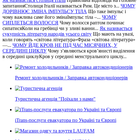
Як називається столиця Італії
Правильна відповідь на головне
запитанняСтолиця Італії називається Рим. Це місто з...
ЧОМУ
ДОРІВНЮЄ ЗМІНА ІМПУЛЬСУ ТІЛА
Що таке імпульс і
чому важлива саме його змінаІмпульс тіла –...
ЧОМУ
СИПЛЕТЬСЯ ВОЛОССЯ
Чому волосся раптом починає
сипатисяКоли на гребінці чи у зливі ванни...
Як називається
сукупність літератур народів усього світу
Що мають на увазі,
коли говорять «світова література»Фраза «світова література»
—...
ЧОМУ ЙДЕ КРОВ НЕ ПІД ЧАС МІСЯЧНИХ, У
СЕРЕДИНІ ЦИКЛУ
Чому з’являються кров’янисті виділення
в середині циклуКров у середині менструального циклу...
Ремонт холодильників / Заправка автокондиціонерів
Туристична агенція "Поїхали з нами"
iTrans-послуги евакуатора по Україні та Європі