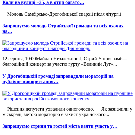
Коли на вулиці +35, а в отця багато…
__Молодь Самбірсько-Дрогобицької єпархії після літургії__
Запрошуємо молодь Стрийської громади та всіх охочих
на…
12 серпня, 19:00Майдан Незалежності, Стрий У програмі:—
благодійний концерт за участю гурту «Великий Луг»...
У Дрогобицькій громаді запровадили мораторій на
публічне використання…
__Рішення депутати ухвалили одноголосно. __ Як зазначили у
міськраді, метою мораторію є захист українського...
Запрошуємо стриян та гостей міста взяти участь у…