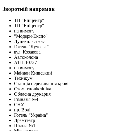
Зворотній напрямок
ТЦ "Епіцентр"
ТЦ "Епіцентр"
на вимогу
"Модерн-Експо"
Луцькпластмас
Готель "Лучеськ"
вул. Козакова
Автоколона
АТП-10727
на вимогу
Майдан Київський
Технікум
Станція переливання крові
Стоматполіклініка
Обласна друкарня
Гімназія №4
СНУ
пр. Волі
Готель "Україна"
Драмтеатр
Школа №1
Міська рада