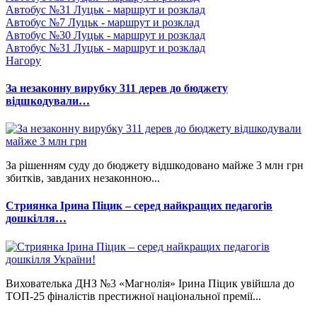
Автобус №31 Луцьк - маршрут и розклад
Автобус №7 Луцьк - маршрут и розклад
Автобус №30 Луцьк - маршрут и розклад
Автобус №31 Луцьк - маршрут и розклад
Нагору
За незаконну вирубку 311 дерев до бюджету
відшкодували…
За рішенням суду до бюджету відшкодовано майже 3 млн грн
збитків, завданих незаконною...
Стриянка Ірина Піцик – серед найкращих педагогів
дошкілля…
Вихователька ДНЗ №3 «Магнолія» Ірина Піцик увійшла до
ТОП-25 фіналістів престижної національної премії...