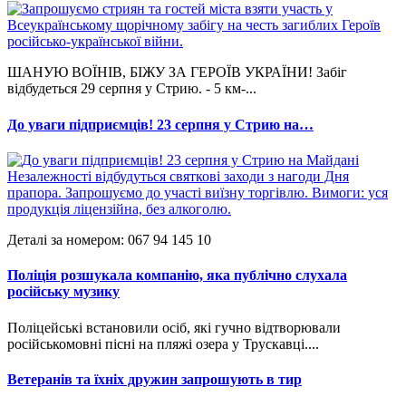
ШАНУЮ ВОЇНІВ, БІЖУ ЗА ГЕРОЇВ УКРАЇНИ! Забіг
відбудеться 29 серпня у Стрию. - 5 км-...
До уваги підприємців! 23 серпня у Стрию на…
Деталі за номером: 067 94 145 10
Поліція розшукала компанію, яка публічно слухала
російську музику
Поліцейські встановили осіб, які гучно відтворювали
російськомовні пісні на пляжі озера у Трускавці....
Ветеранів та їхніх дружин запрошують в тир