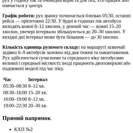
рух у годину пік та очевидна користь для тих, хто працює або
навчається у центрі.
Графік роботи:
рух зранку починається близько 05:30, останні
рейси — орієнтовно 22:30. У будні в годинах пік автобуси
виходять кожні 8–12 хвилин, у денний час — кожні 15–20
хвилин, увечері інтервали збільшуються до 20–30 хвилин. У
вихідні дні інтервал може бути більшим — до 30 хвилин.
Кількість одиниць рухомого складу:
на маршруті зазвичай
задіяно 6–9 автобусів залежно від дня тижня та навантаження.
Рух здійснюється сучасними та середнього віку автобусами
великої і середньої місткості; іноді працюють двоповерхові або
подовжені моделі під час піку.
Час
Інтервал
05:30–08:30
8–12 хв.
08:30–16:00
15–20 хв.
16:00–19:00
8–12 хв.
19:00–22:30
20–30 хв.
Прямий напрямок
КХП №2