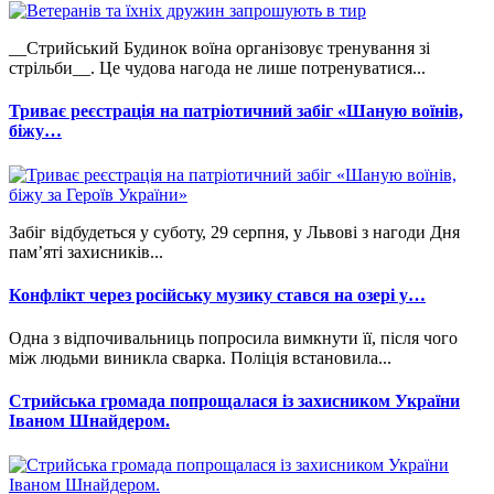
__Стрийський Будинок воїна організовує тренування зі
стрільби__. Це чудова нагода не лише потренуватися...
Триває реєстрація на патріотичний забіг «Шаную воїнів,
біжу…
Забіг відбудеться у суботу, 29 серпня, у Львові з нагоди Дня
пам’яті захисників...
Конфлікт через російську музику стався на озері у…
Одна з відпочивальниць попросила вимкнути її, після чого
між людьми виникла сварка. Поліція встановила...
Стрийська громада попрощалася із захисником України
Іваном Шнайдером.