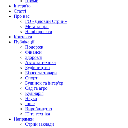
Промо
Інтерв'ю
Статті
Про нас
ГО «Діловий Стрий»
Мета та цілі
Наші проекти
Контакти
Публікації
Подорож
Фінанси
Здоров'я
Авто та техніка
Будівництво
Бізнес та товари
Спорт
Будинок та інтер'єр
Сад та агро
Кулінарія
Наука
Інше
Виробництво
IT та техніка
Напрямки
Стрий заклади