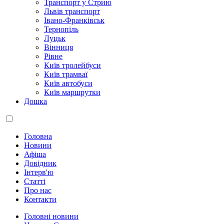
Транспорт у Стрию
Львів транспорт
Івано-Франківськ
Тернопіль
Луцьк
Вінниця
Рівне
Київ тролейбуси
Київ трамваї
Київ автобуси
Київ маршрутки
Дошка
Головна
Новини
Афіша
Довідник
Інтерв'ю
Статті
Про нас
Контакти
Головні новини