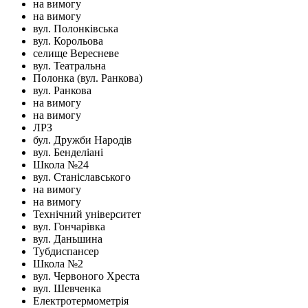
на вимогу
на вимогу
вул. Полонківська
вул. Корольова
селище Вересневе
вул. Театральна
Полонка (вул. Ранкова)
вул. Ранкова
на вимогу
на вимогу
ЛРЗ
бул. Дружби Народів
вул. Бенделіані
Школа №24
вул. Станіславського
на вимогу
на вимогу
Технічний університет
вул. Гончарівка
вул. Даньшина
Тубдиспансер
Школа №2
вул. Червоного Хреста
вул. Шевченка
Електротермометрія