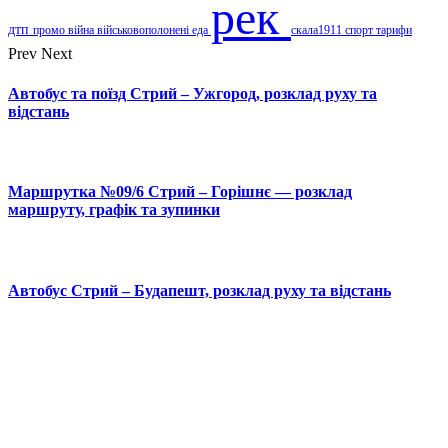
рек
дтп
промо
війна
військовополонені
еда
скала1911
спорт
тарифи
Prev
Next
Автобус та поїзд Стрий – Ужгород, розклад руху та
відстань
Маршрутка №09/6 Стрий – Горішнє — розклад
маршруту, графік та зупинки
Автобус Стрий – Будапешт, розклад руху та відстань