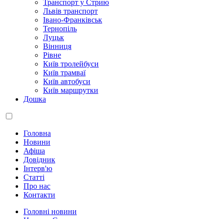
Транспорт у Стрию
Львів транспорт
Івано-Франківськ
Тернопіль
Луцьк
Вінниця
Рівне
Київ тролейбуси
Київ трамваї
Київ автобуси
Київ маршрутки
Дошка
Головна
Новини
Афіша
Довідник
Інтерв'ю
Статті
Про нас
Контакти
Головні новини