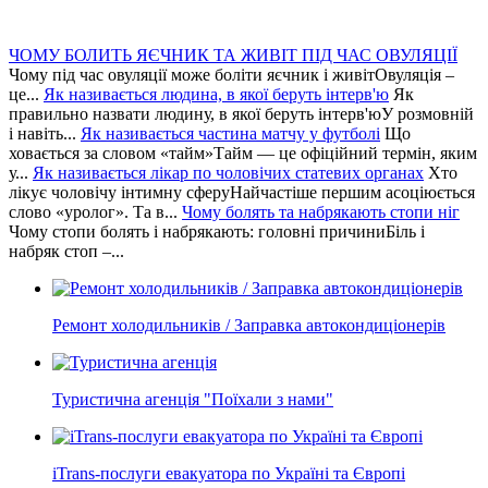
ЧОМУ БОЛИТЬ ЯЄЧНИК ТА ЖИВІТ ПІД ЧАС ОВУЛЯЦІЇ
Чому під час овуляції може боліти яєчник і живітОвуляція –
це...
Як називається людина, в якої беруть інтерв'ю
Як
правильно назвати людину, в якої беруть інтерв'юУ розмовній
і навіть...
Як називається частина матчу у футболі
Що
ховається за словом «тайм»Тайм — це офіційний термін, яким
у...
Як називається лікар по чоловічих статевих органах
Хто
лікує чоловічу інтимну сферуНайчастіше першим асоціюється
слово «уролог». Та в...
Чому болять та набрякають стопи ніг
Чому стопи болять і набрякають: головні причиниБіль і
набряк стоп –...
Ремонт холодильників / Заправка автокондиціонерів
Туристична агенція "Поїхали з нами"
iTrans-послуги евакуатора по Україні та Європі