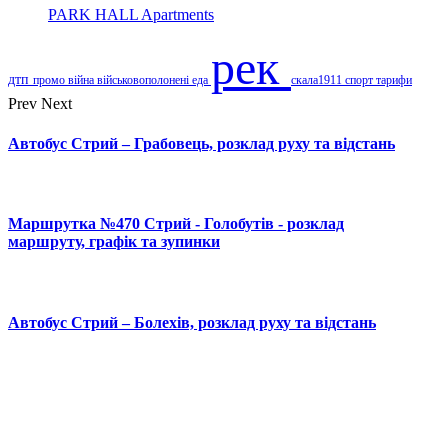
PARK HALL Apartments
рек
дтп
промо
війна
військовополонені
еда
скала1911
спорт
тарифи
Prev
Next
Автобус Стрий – Грабовець, розклад руху та відстань
Маршрутка №470 Стрий - Голобутів - розклад
маршруту, графік та зупинки
Автобус Стрий – Болехів, розклад руху та відстань