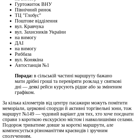
Гуртожиток ВНУ
Північний ринок
ТЦ "Глобус"
Поштове відділення
вул. Кравчука
вул. Захисникiв України
на вимогу
ДАІ
на вимогу
Риббаза
вул. Конякіна
Автостанція №1
Порада:
в сільській частині маршруту бажано
мати дрібні гроші та перевіряти розклад у святкові
дні — деякі рейси курсують рідше або за зміненим
графіком.
За кілька кілометрів від центру пасажири можуть помітити
меморіали, церковні споруди й активні торгівельні зони, тож
маршрут №149 — чудовий варіант для тих, хто хоче поєднати
справи з короткою екскурсією містом і навколишніми селами.
Подорож триватиме довше за короткі маршрути, але
компенсується різноманіттям краєвидів і зручним
сполученням.