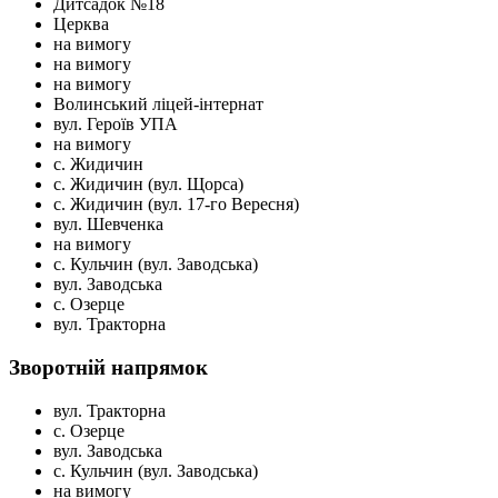
Дитсадок №18
Церква
на вимогу
на вимогу
на вимогу
Волинський ліцей-інтернат
вул. Героїв УПА
на вимогу
с. Жидичин
с. Жидичин (вул. Щорса)
с. Жидичин (вул. 17-го Вересня)
вул. Шевченка
на вимогу
с. Кульчин (вул. Заводська)
вул. Заводська
с. Озерце
вул. Тракторна
Зворотній напрямок
вул. Тракторна
с. Озерце
вул. Заводська
с. Кульчин (вул. Заводська)
на вимогу