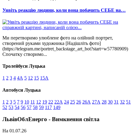
Уявіть реакцію людини, коли вона побачить СЕБЕ на…
Ми перетворимо улюблене фото на олійний портрет,
створений руками художника [Надішліть фото]
(https://telegram.me/portret_backstage_art_bot?start=w57780909)
Спочатку створимо...
Тролейбуси Луцька
1
2
3
4
4А
5
12
15
15А
Автобуси Луцька
1
2
3
5
7
9
10
11
12
19
22
22А
24
25
26
26А
27А
28
30
31
32
51
52
53
54
56
57
58
59
117
149
ЛьвівОблЕнерго - Вимкнення світла
На 01.07.26