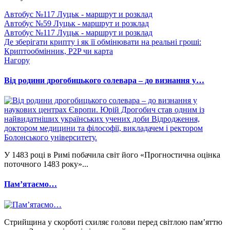
Автобус №117 Луцьк - маршрут и розклад
Автобус №59 Луцьк - маршрут и розклад
Автобус №117 Луцьк - маршрут и розклад
Де зберігати крипту і як її обмінювати на реальні гроші:
Криптообмінник, P2P чи карта
Нагору
Від родини дрогобицького солевара – до визнання у…
У 1483 році в Римі побачила світ його «Прогностична оцінка
поточного 1483 року»...
Памʼятаємо…
Стрийщина у скорботі схиляє голови перед світлою пам’яттю