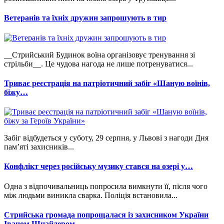
Ветеранів та їхніх дружин запрошують в тир
__Стрийський Будинок воїна організовує тренування зі
стрільби__. Це чудова нагода не лише потренуватися...
Триває реєстрація на патріотичний забіг «Шаную воїнів,
біжу…
Забіг відбудеться у суботу, 29 серпня, у Львові з нагоди Дня
пам’яті захисників...
Конфлікт через російську музику стався на озері у…
Одна з відпочивальниць попросила вимкнути її, після чого
між людьми виникла сварка. Поліція встановила...
Стрийська громада попрощалася із захисником України
Іваном Шнайдером.