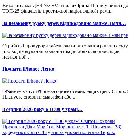
Вихователька ДНЗ №3 «Магнолія» Ірина Піцик увійшла до
ТОП-25 фіналістів престижної національної премії...
За незаконну рубку дерев відшкодовано майже 3 млн…
Стрийські прокурори забезпечили виконання рішення суду
про відшкодування завданої шкоди довкіллю внаслідок
незаконної...
Продати iPhone? Легко!
«Файне» купує iPhone за однією з найкращих цін у Стрию!
Плануєте оновити смартфон або...
8 серпня 2026 року о 11:00 у храмі…