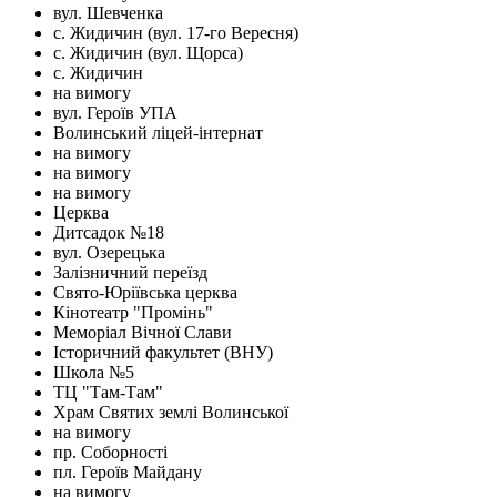
вул. Шевченка
с. Жидичин (вул. 17-го Вересня)
с. Жидичин (вул. Щорса)
с. Жидичин
на вимогу
вул. Героїв УПА
Волинський ліцей-інтернат
на вимогу
на вимогу
на вимогу
Церква
Дитсадок №18
вул. Озерецька
Залізничний переїзд
Свято-Юріївська церква
Кінотеатр "Промінь"
Меморіал Вічної Слави
Історичний факультет (ВНУ)
Школа №5
ТЦ "Там-Там"
Храм Святих землі Волинської
на вимогу
пр. Соборності
пл. Героїв Майдану
на вимогу