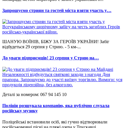
Запрошуємо стриян та гостей міста взяти участь у…
ШАНУЮ ВОЇНІВ, БІЖУ ЗА ГЕРОЇВ УКРАЇНИ! Забіг
відбудеться 29 серпня у Стрию. - 5 км-...
До уваги підприємців! 23 серпня у Стрию на…
Деталі за номером: 067 94 145 10
Поліція розшукала компанію, яка публічно слухала
російську музику
Поліцейські встановили осіб, які гучно відтворювали
російськомовні пісні на пляжі озера у Трускавці....