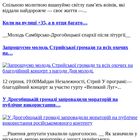
Спільною молитвою вшануймо світлу пам’ять воїнів, які
віддали найдорожче — своє життя —...
Коли на вулиці +35, а в отця багато…
__Молодь Самбірсько-Дрогобицької єпархії після літургії__
Запрошуємо молодь Стрийської громади та всіх охочих
на…
12 серпня, 19:00Майдан Незалежності, Стрий У програмі:—
благодійний концерт за участю гурту «Великий Луг»...
У Дрогобицькій громаді запровадили мораторій на
публічне використання…
__Рішення депутати ухвалили одноголосно. __ Як зазначили у
міськраді, метою мораторію є захист українського...