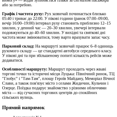
вимогу» — водій зупиняється тільки за сигналом пасажира
або за потребою.
Графік і частота руху:
Рух зазвичай починається близько
05:40 і триває до 22:00. У пікові години (ранок 07:00–09:00,
вечір 16:00–19:00) інтервал руху становить приблизно 12–15
хвилин, у денний час — 20–30 хвилин, увечері інтервали
подовжуються до 40–60 хвилин. У вихідні та святкові дні
частота може змінюватися, тому варто врахувати запас часу.
Парковий склад:
На маршруті зазвичай працює 6–8 одиниць
рухомого складу — це стандартні автобуси середнього класу.
У пікові дні та при збільшеному попиті кількість рейсів може
додаватися.
Особливості маршруту:
Маршрут проходить через жваві
торгові точки та історичні місця Луцька: Північний ринок, ТЦ
"Глобус" і "Там-Там", площу Героїв Майдану, Меморіал Вічної
Слави, а також пов'язує місто з селами Жидичин, Кульчин і
Озерце. Поїздка подарує знайомство з різними обличчями
міста — від сучасних торгових центрів до спокійних
сільських вулиць.
Прямий напрямок