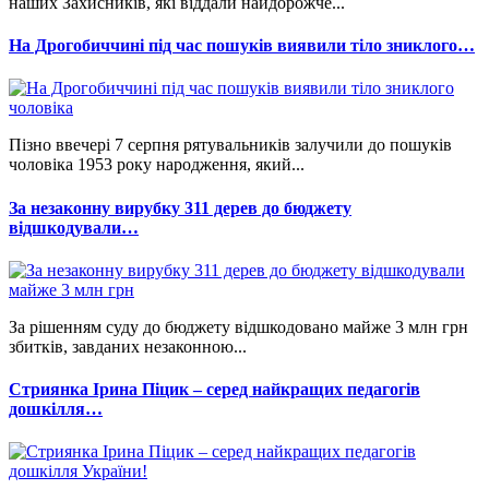
наших Захисників, які віддали найдорожче...
На Дрогобиччині під час пошуків виявили тіло зниклого…
Пізно ввечері 7 серпня рятувальників залучили до пошуків
чоловіка 1953 року народження, який...
За незаконну вирубку 311 дерев до бюджету
відшкодували…
За рішенням суду до бюджету відшкодовано майже 3 млн грн
збитків, завданих незаконною...
Стриянка Ірина Піцик – серед найкращих педагогів
дошкілля…