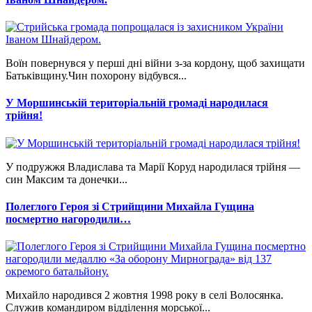
Воїн повернувся у перші дні війни з-за кордону, щоб захищати
Батьківщину.Чин похорону відбувся...
У Моршинській територіальній громаді народилася
трійня!
У подружжя Владислава та Марії Коруд народилася трійня —
син Максим та донечки...
Полеглого Героя зі Стрийщини Михайла Гущина
посмертно нагородили…
Михайло народився 2 жовтня 1998 року в селі Волосянка.
Служив командиром відділення морської...