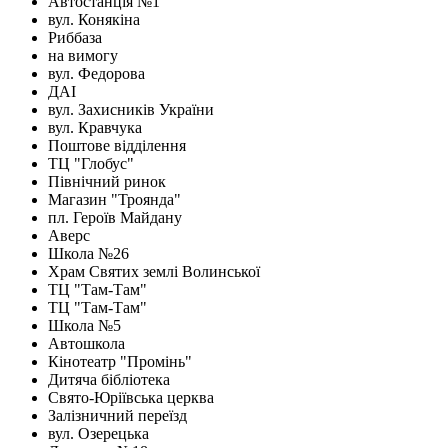
Автостанція №1
вул. Конякіна
Риббаза
на вимогу
вул. Федорова
ДАІ
вул. Захисників України
вул. Кравчука
Поштове відділення
ТЦ "Глобус"
Північний ринок
Магазин "Троянда"
пл. Героїв Майдану
Аверс
Школа №26
Храм Святих землі Волинської
ТЦ "Там-Там"
ТЦ "Там-Там"
Школа №5
Автошкола
Кінотеатр "Промінь"
Дитяча бібліотека
Свято-Юріївська церква
Залізничний переїзд
вул. Озерецька