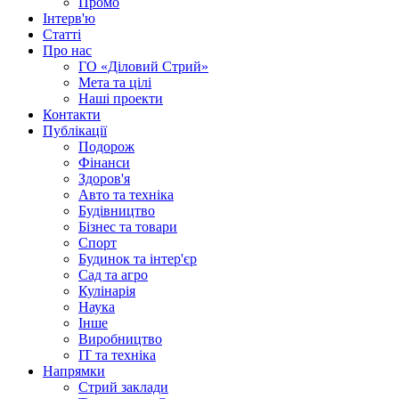
Промо
Інтерв'ю
Статті
Про нас
ГО «Діловий Стрий»
Мета та цілі
Наші проекти
Контакти
Публікації
Подорож
Фінанси
Здоров'я
Авто та техніка
Будівництво
Бізнес та товари
Спорт
Будинок та інтер'єр
Сад та агро
Кулінарія
Наука
Інше
Виробництво
IT та техніка
Напрямки
Стрий заклади