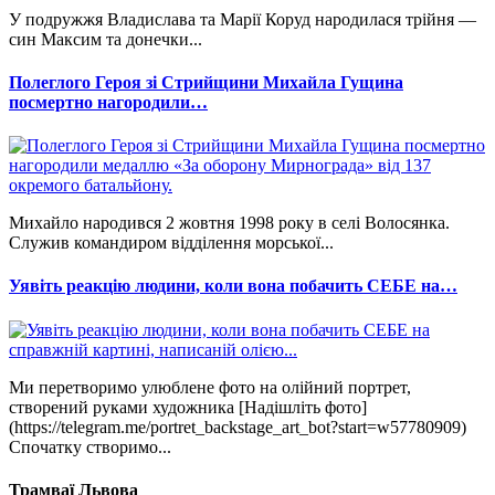
У подружжя Владислава та Марії Коруд народилася трійня —
син Максим та донечки...
Полеглого Героя зі Стрийщини Михайла Гущина
посмертно нагородили…
Михайло народився 2 жовтня 1998 року в селі Волосянка.
Служив командиром відділення морської...
Уявіть реакцію людини, коли вона побачить СЕБЕ на…
Ми перетворимо улюблене фото на олійний портрет,
створений руками художника [Надішліть фото]
(https://telegram.me/portret_backstage_art_bot?start=w57780909)
Спочатку створимо...
Трамваї Львова