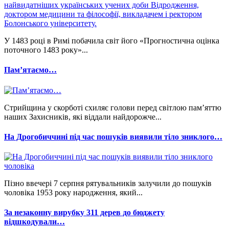
У 1483 році в Римі побачила світ його «Прогностична оцінка
поточного 1483 року»...
Памʼятаємо…
Стрийщина у скорботі схиляє голови перед світлою пам’яттю
наших Захисників, які віддали найдорожче...
На Дрогобиччині під час пошуків виявили тіло зниклого…
Пізно ввечері 7 серпня рятувальників залучили до пошуків
чоловіка 1953 року народження, який...
За незаконну вирубку 311 дерев до бюджету
відшкодували…