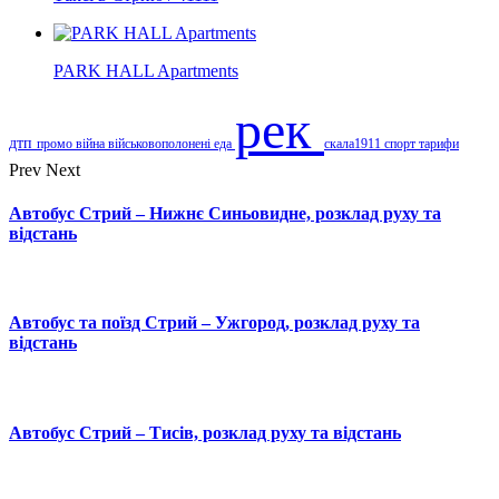
PARK HALL Apartments
рек
дтп
промо
війна
військовополонені
еда
скала1911
спорт
тарифи
Prev
Next
Автобус Стрий – Нижнє Синьовидне, розклад руху та
відстань
Автобус та поїзд Стрий – Ужгород, розклад руху та
відстань
Автобус Стрий – Тисів, розклад руху та відстань