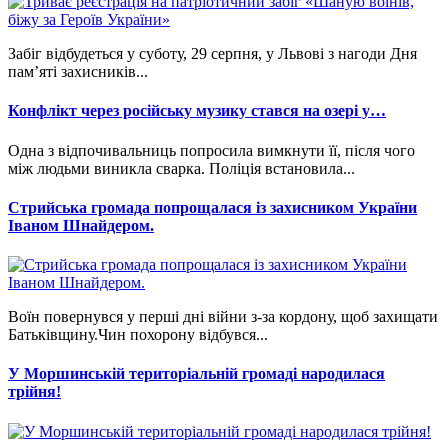
Забіг відбудеться у суботу, 29 серпня, у Львові з нагоди Дня
пам’яті захисників...
Конфлікт через російську музику стався на озері у…
Одна з відпочивальниць попросила вимкнути її, після чого
між людьми виникла сварка. Поліція встановила...
Стрийська громада попрощалася із захисником України
Іваном Шнайдером.
Воїн повернувся у перші дні війни з-за кордону, щоб захищати
Батьківщину.Чин похорону відбувся...
У Моршинській територіальній громаді народилася
трійня!