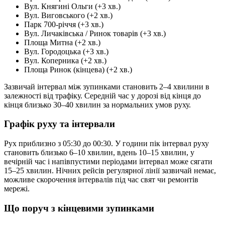
Вул. Княгині Ольги (+3 хв.)
Вул. Виговського (+2 хв.)
Парк 700-річчя (+3 хв.)
Вул. Личаківська / Ринок товарів (+3 хв.)
Площа Митна (+2 хв.)
Вул. Городоцька (+3 хв.)
Вул. Коперника (+2 хв.)
Площа Ринок (кінцева) (+2 хв.)
Зазвичай інтервал між зупинками становить 2–4 хвилини в
залежності від трафіку. Середній час у дорозі від кінця до
кінця близько 30–40 хвилин за нормальних умов руху.
Графік руху та інтервали
Рух приблизно з 05:30 до 00:30. У години пік інтервал руху
становить близько 6–10 хвилин, вдень 10–15 хвилин, у
вечірній час і напівпустими періодами інтервал може сягати
15–25 хвилин. Нічних рейсів регулярної лінії зазвичай немає,
можливе скорочення інтервалів під час свят чи ремонтів
мережі.
Що поруч з кінцевими зупинками