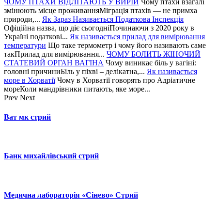
ЧОМУ ПТАХИ ВІДЛІТАЮТЬ У ВИРІЙ
Чому птахи взагалі
змінюють місце проживанняМіграція птахів — не примха
природи,...
Як Зараз Називається Податкова Інспекція
Офіційна назва, що діє сьогодніПочинаючи з 2020 року в
Україні податкові...
Як називається прилад для вимірювання
температури
Що таке термометр і чому його називають саме
такПрилад для вимірювання...
ЧОМУ БОЛИТЬ ЖІНОЧИЙ
СТАТЕВИЙ ОРГАН ВАГІНА
Чому виникає біль у вагіні:
головні причиниБіль у піхві – делікатна,...
Як називається
море в Хорватії
Чому в Хорватії говорять про Адріатичне
мореКоли мандрівники питають, яке море...
Prev
Next
Ват мк стрий
Банк михайлівський стрий
Медична лабораторія «Сінево» Стрий