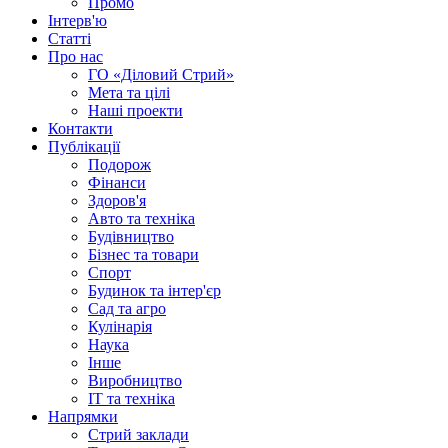
Промо
Інтерв'ю
Статті
Про нас
ГО «Діловий Стрий»
Мета та цілі
Наші проекти
Контакти
Публікації
Подорож
Фінанси
Здоров'я
Авто та техніка
Будівництво
Бізнес та товари
Спорт
Будинок та інтер'єр
Сад та агро
Кулінарія
Наука
Інше
Виробництво
IT та техніка
Напрямки
Стрий заклади