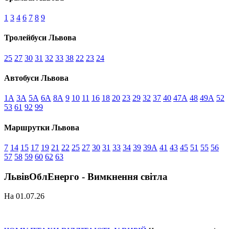
1
3
4
6
7
8
9
Тролейбуси Львова
25
27
30
31
32
33
38
22
23
24
Автобуси Львова
1А
3А
5А
6А
8А
9
10
11
16
18
20
23
29
32
37
40
47А
48
49А
52
53
61
92
99
Маршрутки Львова
7
14
15
17
19
21
22
25
27
30
31
33
34
39
39А
41
43
45
51
55
56
57
58
59
60
62
63
ЛьвівОблЕнерго - Вимкнення світла
На 01.07.26