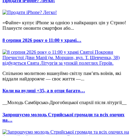
Продати iPhone? Легко!
«Файне» купує iPhone за однією з найкращих цін у Стрию!
Плануєте оновити смартфон або...
8 серпня 2026 року о 11:00 у храмі…
Спільною молитвою вшануймо світлу пам’ять воїнів, які
віддали найдорожче — своє життя —...
Коли на вулиці +35, а в отця багато…
__Молодь Самбірсько-Дрогобицької єпархії після літургії__
Запрошуємо молодь Стрийської громади та всіх охочих
на…