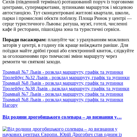
Сихів (південний термінал) розташований поруч із торговими
центрами, супермаркетами, зупинками маршруток і місцевою
автостанцією. Тут сконцентровані житлові квартали, школи,
парки і промислові обєкти поблизу. Площа Ринок у центрі —
серце туристичного Львова: ратуша, музеї, готелі, численні
кафе й ресторани, пішохідна зона та туристичні сервіси.
Поради пасажирам:
плануйте час з урахуванням можливих
заторів у центрі, в годину пік краще виїжджати раніше. Для
поїздки майте дрібні гроші або електронний квиток, слідкуйте
за оголошеннями про тимчасові зміни маршруту через
ремонти чи святкові заходи.
Трамвай №7 Львів - розклад маршруту, графік та зупинки
Тролейбус №32 Львів - розклад маршруту, графік та зупинки
Трамвай №8 Львів - розклад маршруту, графік та зупинки
Тролейбус №38 Львів - разклад маршруту, графік та зупинки
Трамвай №7 Львів - розклад маршруту, графік та зупинки
Трамвай №8 Львів - розклад маршруту, графік та зупинки
Нагору
Від родини дрогобицького солевара – до визнання у…