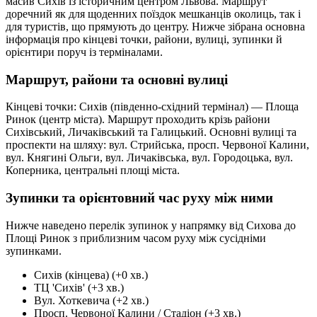
масив Сихів із історичним центром Львова. Маршрут
доречний як для щоденних поїздок мешканців околиць, так і
для туристів, що прямують до центру. Нижче зібрана основна
інформація про кінцеві точки, райони, вулиці, зупинки й
орієнтири поруч із терміналами.
Маршрут, райони та основні вулиці
Кінцеві точки: Сихів (південно-східний термінал) — Площа
Ринок (центр міста). Маршрут проходить крізь райони
Сихівський, Личаківський та Галицький. Основні вулиці та
проспекти на шляху: вул. Стрийська, просп. Червоної Калини,
вул. Княгині Ольги, вул. Личаківська, вул. Городоцька, вул.
Коперника, центральні площі міста.
Зупинки та орієнтовний час руху між ними
Нижче наведено перелік зупинок у напрямку від Сихова до
Площі Ринок з приблизним часом руху між сусідніми
зупинками.
Сихів (кінцева) (+0 хв.)
ТЦ 'Сихів' (+3 хв.)
Вул. Хоткевича (+2 хв.)
Просп. Червоної Калини / Стадіон (+3 хв.)