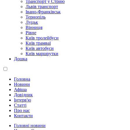
Транспорт у Стрию
Львів транспорт
Івано-Франківськ
Тернопіль
Луцьк
Вінниця
Рівне
Київ тролейбуси
Київ трамваї
Київ автобуси
Київ маршрутки
Дошка
Головна
Новини
Афіша
Довідник
Інтерв'ю
Статті
Про нас
Контакти
Головні новини