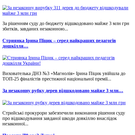
За рішенням суду до бюджету відшкодовано майже 3 млн грн
збитків, завданих незаконною...
Стриянка Ірина Піцик – серед найкращих педагогів
дошкілля…
Вихователька ДНЗ №3 «Магнолія» Ірина Піцик увійшла до
ТОП-25 фіналістів престижної національної премії...
За незаконну рубку дерев відшкодовано майже 3 млн…
Стрийські прокурори забезпечили виконання рішення суду
про відшкодування завданої шкоди довкіллю внаслідок
незаконної...