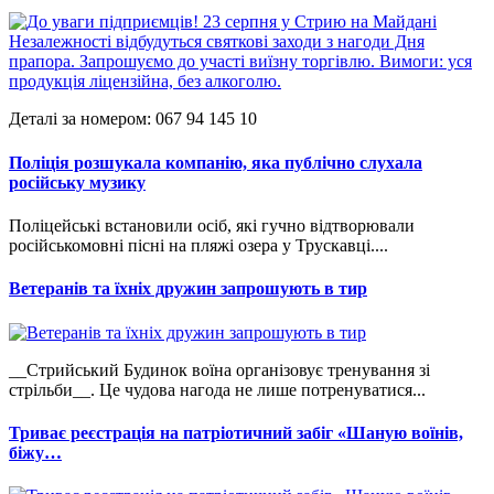
Деталі за номером: 067 94 145 10
Поліція розшукала компанію, яка публічно слухала
російську музику
Поліцейські встановили осіб, які гучно відтворювали
російськомовні пісні на пляжі озера у Трускавці....
Ветеранів та їхніх дружин запрошують в тир
__Стрийський Будинок воїна організовує тренування зі
стрільби__. Це чудова нагода не лише потренуватися...
Триває реєстрація на патріотичний забіг «Шаную воїнів,
біжу…