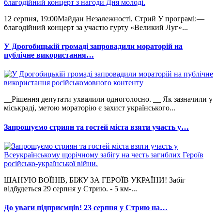
12 серпня, 19:00Майдан Незалежності, Стрий У програмі:—
благодійний концерт за участю гурту «Великий Луг»...
У Дрогобицькій громаді запровадили мораторій на
публічне використання…
__Рішення депутати ухвалили одноголосно. __ Як зазначили у
міськраді, метою мораторію є захист українського...
Запрошуємо стриян та гостей міста взяти участь у…
ШАНУЮ ВОЇНІВ, БІЖУ ЗА ГЕРОЇВ УКРАЇНИ! Забіг
відбудеться 29 серпня у Стрию. - 5 км-...
До уваги підприємців! 23 серпня у Стрию на…