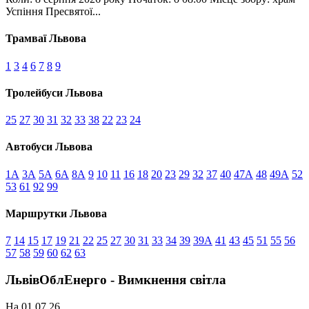
Успіння Пресвятої...
Трамваї Львова
1
3
4
6
7
8
9
Тролейбуси Львова
25
27
30
31
32
33
38
22
23
24
Автобуси Львова
1А
3А
5А
6А
8А
9
10
11
16
18
20
23
29
32
37
40
47А
48
49А
52
53
61
92
99
Маршрутки Львова
7
14
15
17
19
21
22
25
27
30
31
33
34
39
39А
41
43
45
51
55
56
57
58
59
60
62
63
ЛьвівОблЕнерго - Вимкнення світла
На 01.07.26