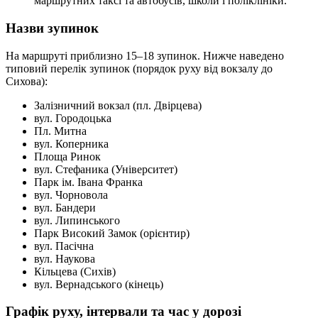
маршрутних таксі та автобусів, школи і поліклініки.
Назви зупинок
На маршруті приблизно 15–18 зупинок. Нижче наведено
типовий перелік зупинок (порядок руху від вокзалу до
Сихова):
Залізничний вокзал (пл. Двірцева)
вул. Городоцька
Пл. Митна
вул. Коперника
Площа Ринок
вул. Стефаника (Університет)
Парк ім. Івана Франка
вул. Чорновола
вул. Бандери
вул. Липинського
Парк Високий Замок (орієнтир)
вул. Пасічна
вул. Наукова
Кільцева (Сихів)
вул. Вернадського (кінець)
Графік руху, інтервали та час у дорозі