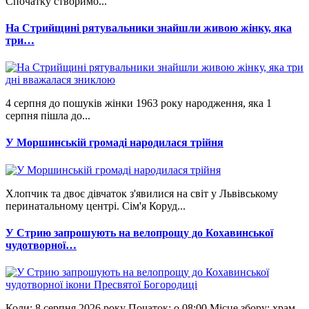
Спочатку створимо...
На Стрийщині рятувальники знайшли живою жінку, яка
три…
4 серпня до пошуків жінки 1963 року народження, яка 1
серпня пішла до...
У Моршинській громаді народилася трійня
Хлопчик та двоє дівчаток з'явилися на світ у Львівському
перинатальному центрі. Сім'я Коруд...
У Стрию запрошують на велопрощу до Кохавинської
чудотворної…
Коли: 8 серпня 2026 року Початок: о 08:00 Місце збору: храм