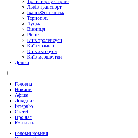
Транспорт у Стрию
Львів транспорт
Івано-Франківськ
Тернопіль
Луцьк
Вінниця
Рівне
Київ тролейбуси
Київ трамваї
Київ автобуси
Київ маршрутки
Дошка
Головна
Новини
Афіша
Довідник
Інтерв'ю
Статті
Про нас
Контакти
Головні новини