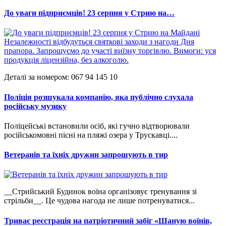
До уваги підприємців! 23 серпня у Стрию на…
Деталі за номером: 067 94 145 10
Поліція розшукала компанію, яка публічно слухала
російську музику
Поліцейські встановили осіб, які гучно відтворювали
російськомовні пісні на пляжі озера у Трускавці....
Ветеранів та їхніх дружин запрошують в тир
__Стрийський Будинок воїна організовує тренування зі
стрільби__. Це чудова нагода не лише потренуватися...
Триває реєстрація на патріотичний забіг «Шаную воїнів,