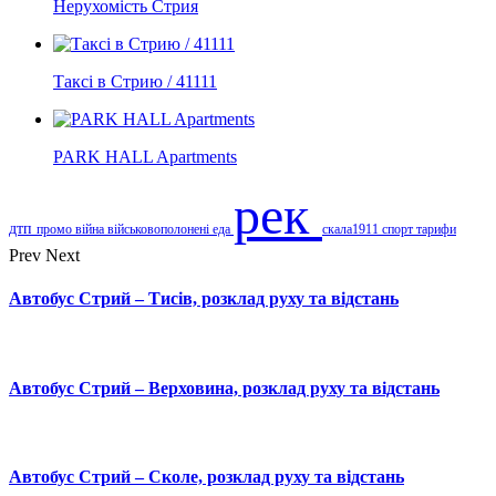
Нерухомість Стрия
Таксі в Стрию / 41111
PARK HALL Apartments
рек
дтп
промо
війна
військовополонені
еда
скала1911
спорт
тарифи
Prev
Next
Автобус Стрий – Тисів, розклад руху та відстань
Автобус Стрий – Верховина, розклад руху та відстань
Автобус Стрий – Сколе, розклад руху та відстань