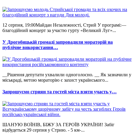
12 серпня, 19:00Майдан Незалежності, Стрий У програмі:—
благодійний концерт за участю гурту «Великий Луг»...
У Дрогобицькій громаді запровадили мораторій на
публічне використання…
__Рішення депутати ухвалили одноголосно. __ Як зазначили у
міськраді, метою мораторію є захист українського...
Запрошуємо стриян та гостей міста взяти участь у…
ШАНУЮ ВОЇНІВ, БІЖУ ЗА ГЕРОЇВ УКРАЇНИ! Забіг
відбудеться 29 серпня у Стрию. - 5 км-...