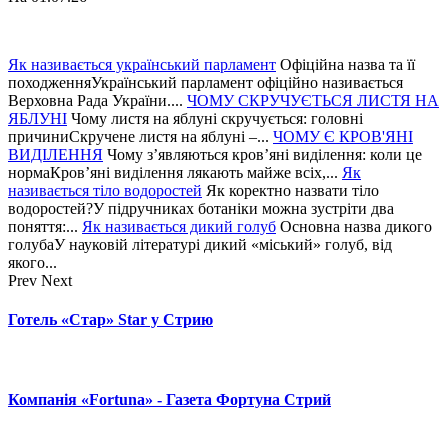
Як називається український парламент
Офіційна назва та її
походженняУкраїнський парламент офіційно називається
Верховна Рада України....
ЧОМУ СКРУЧУЄТЬСЯ ЛИСТЯ НА
ЯБЛУНІ
Чому листя на яблуні скручується: головні
причиниСкручене листя на яблуні –...
ЧОМУ Є КРОВ'ЯНІ
ВИДІЛЕННЯ
Чому з’являються кров’яні виділення: коли це
нормаКров’яні виділення лякають майже всіх,...
Як
називається тіло водоростей
Як коректно назвати тіло
водоростей?У підручниках ботаніки можна зустріти два
поняття:...
Як називається дикий голуб
Основна назва дикого
голубаУ науковій літературі дикий «міський» голуб, від
якого...
Prev
Next
Готель «Стар» Star у Стрию
Компанія «Fortuna» - Газета Фортуна Стрий