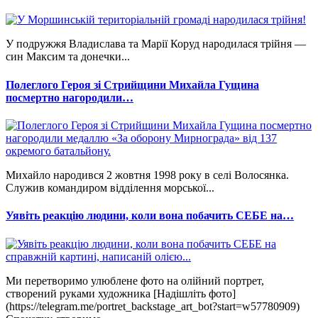
У подружжя Владислава та Марії Коруд народилася трійня —
син Максим та донечки...
Полеглого Героя зі Стрийщини Михайла Гущина
посмертно нагородили…
Михайло народився 2 жовтня 1998 року в селі Волосянка.
Служив командиром відділення морської...
Уявіть реакцію людини, коли вона побачить СЕБЕ на…
Ми перетворимо улюблене фото на олійний портрет,
створений руками художника [Надішліть фото]
(https://telegram.me/portret_backstage_art_bot?start=w57780909)