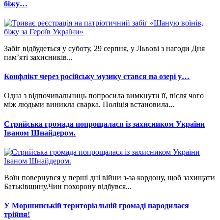
біжу…
Забіг відбудеться у суботу, 29 серпня, у Львові з нагоди Дня
пам’яті захисників...
Конфлікт через російську музику стався на озері у…
Одна з відпочивальниць попросила вимкнути її, після чого
між людьми виникла сварка. Поліція встановила...
Стрийська громада попрощалася із захисником України
Іваном Шнайдером.
Воїн повернувся у перші дні війни з-за кордону, щоб захищати
Батьківщину.Чин похорону відбувся...
У Моршинській територіальній громаді народилася
трійня!