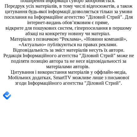
поширення iнформацiї суворо забороняється.
Передрук усіх матеріалів, в тому числі відеосюжетів, а також
цитування будь-якої інформації дозволяється тільки за умови
посилання на
Інформаційне агентство "Діловий Стрий"
. Для
інтернет-видань обов’язковим є пряме,
відкрите для пошукових систем, гіперпосилання в першому
абзаці на конкретну новину чи матеріал.
Матеріали з позначкою “Реклама», «Новини компаній»,
«Актуально» публікуються на правах реклами.
Відповідальність за зміст матеріалів несуть їх автори.
Редакція
Інформаційного агентства "Діловий Стрий"
може не
поділяти позицію автора та не несе відповідальності за
матеріалами авторів.
Цитування і використання матеріалів у оффлайн-медіа,
Мобільних додатках, SmartTV можливе лише з письмової
згоди
Інформаційного агентства "
Діловий Стрий".