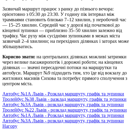
Зазвичай маршрут працює з ранку до пізнього вечора:
орієнтовно з 05:30 до 23:30. У годину пік інтервал між
трамваями становить близько 7–12 хвилин, у неробочий час
— 15–25 хвилин. Середній час у дорозі від початкової до
кінцевої зупинки — приблизно 35–50 хвилин залежно від
трафіку. Час руху між сусідніми зупинками в межах міста
зазвичай 2–4 хвилини; на перехідних ділянках і заторах може
збільшуватись.
Корисно знати:
на центральних ділянках можливі затримки
через велике пасажиропотік і дорожні роботи; на кінцевих
ділянках — значні пересадочні потоки на маршрутки та
автобуси. Маршрут №9 підходить тим, хто їде від вокзалу до
житлових масивів Сихова та потребує прямого сполучення з
центром міста.
Автобус №1А Львів - Розклад маршруту, графік та зупинки
Тролейбус №38 Львів - разклад маршруту, графік та зупинки
Автобус №3А Львів - розклад маршруту, графік та зупинки
Тролейбус №22 Львів - розклад маршруту, графік та зупинки
Автобус №1А Львів - Розклад маршруту, графік та зупинки
Автобус №3А Львів - розклад маршруту, графік та зупинки
Нагору