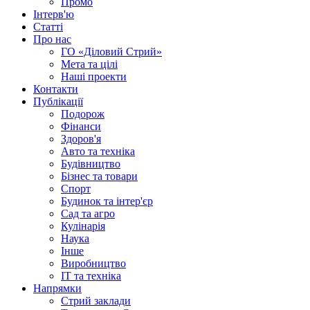
Промо
Інтерв'ю
Статті
Про нас
ГО «Діловий Стрий»
Мета та цілі
Наші проекти
Контакти
Публікації
Подорож
Фінанси
Здоров'я
Авто та техніка
Будівництво
Бізнес та товари
Спорт
Будинок та інтер'єр
Сад та агро
Кулінарія
Наука
Інше
Виробництво
IT та техніка
Напрямки
Стрий заклади