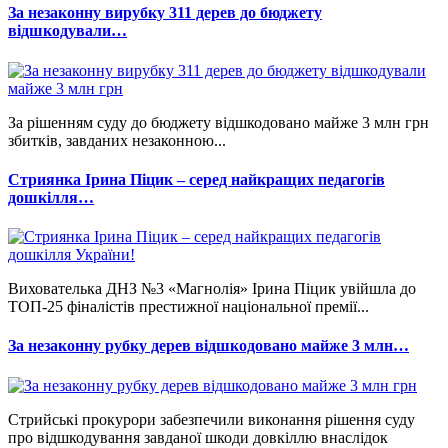
За незаконну вирубку 311 дерев до бюджету
відшкодували…
За рішенням суду до бюджету відшкодовано майже 3 млн грн
збитків, завданих незаконною...
Стриянка Ірина Піцик – серед найкращих педагогів
дошкілля…
Вихователька ДНЗ №3 «Магнолія» Ірина Піцик увійшла до
ТОП-25 фіналістів престижної національної премії...
За незаконну рубку дерев відшкодовано майже 3 млн…
Стрийські прокурори забезпечили виконання рішення суду
про відшкодування завданої шкоди довкіллю внаслідок