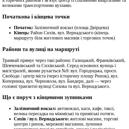
історичних районів і зв'язує центр із спальними кварталами та
великими транспортними вузлами.
Початкова і кінцева точки
Початок:
Залізничний вокзал (площа Двірцева)
Кінець:
Район Сихів, вул. Вернадського (кінець
маршруту біля житлових масивів і торгових точок)
Райони та вулиці на маршруті
Трамвай прямує через такі райони: Галицький, Франківський,
Шевченківський та Сихівський. Серед основних вулиць і
магістралей, якими рухається №9: вул. Городоцька, просп.
Свободи / центр міста (через історичну площу Ринок), вул.
Коперника, вул. Чорновола, вул. Бандери, далі — через
головні транзитні вулиці Сихова та вул. Вернадського.
Що є поруч з кінцевими зупинками
Залізничний вокзал:
автовокзал, каси, кафе, таксі,
велика пересадка на міжміські та приміські потяги.
Сихів / вул. Вернадського:
житлові масиви, торгові
центри і ринок, мережеві магазини, зупинки