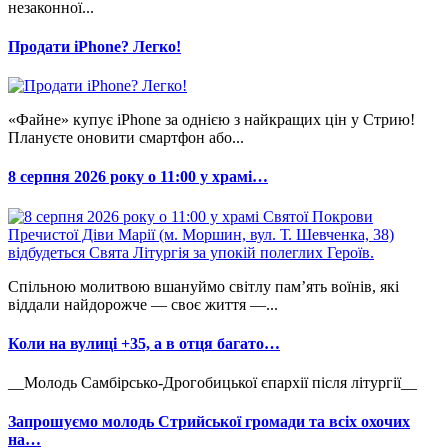
незаконної...
Продати iPhone? Легко!
«Файне» купує iPhone за однією з найкращих цін у Стрию!
Плануєте оновити смартфон або...
8 серпня 2026 року о 11:00 у храмі…
Спільною молитвою вшануймо світлу пам’ять воїнів, які
віддали найдорожче — своє життя —...
Коли на вулиці +35, а в отця багато…
__Молодь Самбірсько-Дрогобицької єпархії після літургії__
Запрошуємо молодь Стрийської громади та всіх охочих
на…