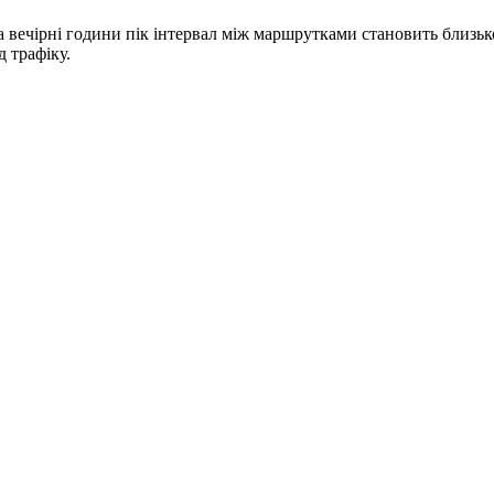
 та вечірні години пік інтервал між маршрутками становить близ
д трафіку.