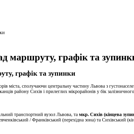
нки
д маршруту, графік та зупинк
ту, графік та зупинки
орів міста, сполучаючи центральну частину Львова з густонасе
ців району Сихів і прилеглих мікрорайонів у бік залізничного 
ьний транспортний вузол Львова, та
мкр. Сихів (кінцева зупи
вченківський / Франківський (перехідна зона) та Сихівський (кін