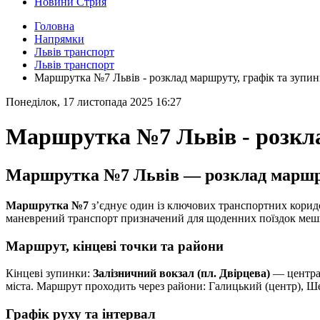
Новини Стрия
Головна
Напрямки
Львів транспорт
Львів транспорт
Маршрутка №7 Львів - розклад маршруту, графік та зупи
Понеділок, 17 листопада 2025 16:27
Маршрутка №7 Львів - розкла
Маршрутка №7 Львів — розклад маршру
Маршрутка №7
з’єднує один із ключових транспортних корид
маневрений транспорт призначений для щоденних поїздок мешкан
Маршрут, кінцеві точки та райони
Кінцеві зупинки:
Залізничний вокзал (пл. Двірцева)
— централ
міста. Маршрут проходить через райони: Галицький (центр), Ше
Графік руху та інтервал