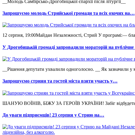
__Молодь Самбірсько-Дрогобицької єпархії після літургії__
Запрошуємо молодь Стрийської громади та всіх охочих на…
12 серпня, 19:00Майдан Незалежності, Стрий У програмі:— бла
У Дрогобицькій громаді запровадили мораторій на публічн
__Рішення депутати ухвалили одноголосно. __ Як зазначили у мі
Запрошуємо стриян та гостей міста взяти участь у…
ШАНУЮ ВОЇНІВ, БІЖУ ЗА ГЕРОЇВ УКРАЇНИ! Забіг відбудеться 2
До уваги підприємців! 23 серпня у Стрию на…