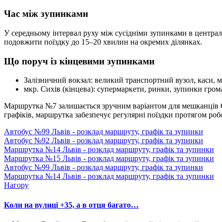
Час між зупинками
У середньому інтервал руху між сусідніми зупинками в централь
подовжити поїздку до 15–20 хвилин на окремих ділянках.
Що поруч із кінцевими зупинками
Залізничний вокзал: великий транспортний вузол, каси, мі
мкр. Сихів (кінцева): супермаркети, ринки, зупинки гром
Маршрутка №7 залишається зручним варіантом для мешканців Си
графіків, маршрутка забезпечує регулярні поїздки протягом робо
Автобус №99 Львів - розклад маршруту, графік та зупинки
Автобус №92 Львів - розклад маршруту, графік та зупинки
Маршрутка №14 Львів - розклад маршруту, графік та зупинки
Маршрутка №15 Львів - розклад маршруту, графік та зупинки
Автобус №99 Львів - розклад маршруту, графік та зупинки
Маршрутка №14 Львів - розклад маршруту, графік та зупинки
Нагору
Коли на вулиці +35, а в отця багато…