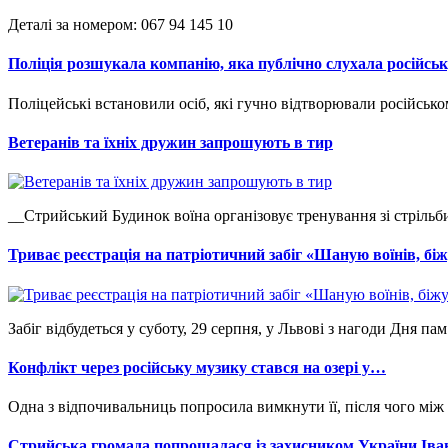
Деталі за номером: 067 94 145 10
Поліція розшукала компанію, яка публічно слухала російсь
Поліцейські встановили осіб, які гучно відтворювали російськомо
Ветеранів та їхніх дружин запрошують в тир
__Стрийський Будинок воїна організовує тренування зі стрільби
Триває реєстрація на патріотичний забіг «Шаную воїнів, б
Забіг відбудеться у суботу, 29 серпня, у Львові з нагоди Дня пам’
Конфлікт через російську музику стався на озері у…
Одна з відпочивальниць попросила вимкнути її, після чого між
Стрийська громада попрощалася із захисником України Ів