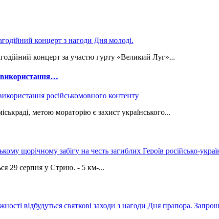
годійний концерт за участю гурту «Великий Луг»...
е використання…
ськраді, метою мораторію є захист українського...
9 серпня у Стрию. - 5 км-...