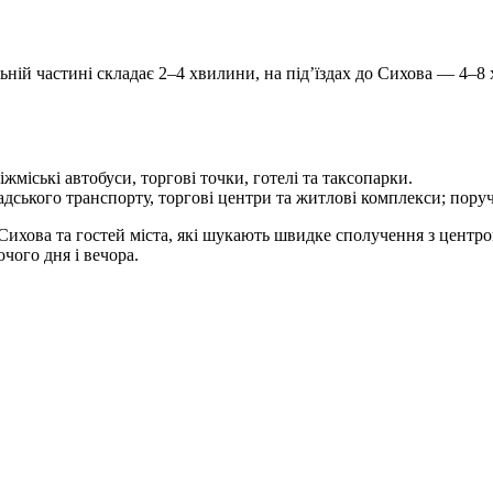
ній частині складає 2–4 хвилини, на під’їздах до Сихова — 4–8 
жміські автобуси, торгові точки, готелі та таксопарки.
адського транспорту, торгові центри та житлові комплекси; пору
хова та гостей міста, які шукають швидке сполучення з центром
чого дня і вечора.