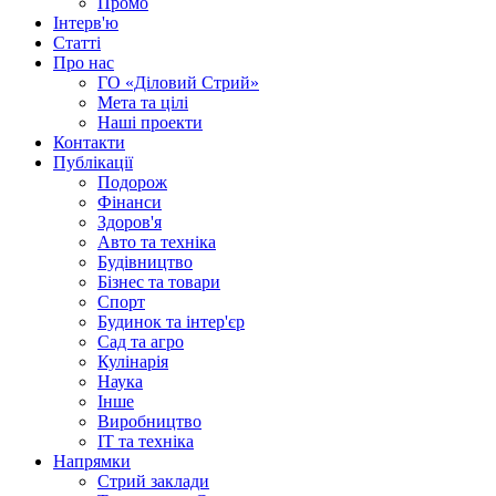
Промо
Інтерв'ю
Статті
Про нас
ГО «Діловий Стрий»
Мета та цілі
Наші проекти
Контакти
Публікації
Подорож
Фінанси
Здоров'я
Авто та техніка
Будівництво
Бізнес та товари
Спорт
Будинок та інтер'єр
Сад та агро
Кулінарія
Наука
Інше
Виробництво
IT та техніка
Напрямки
Стрий заклади