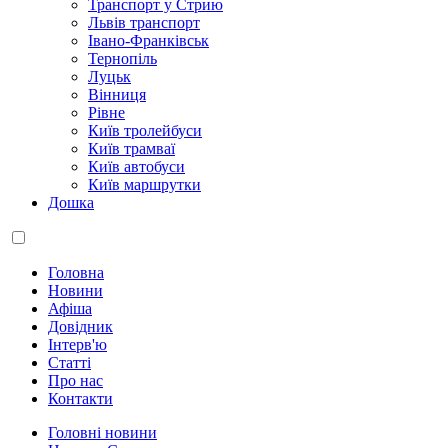
Транспорт у Стрию
Львів транспорт
Івано-Франківськ
Тернопіль
Луцьк
Вінниця
Рівне
Київ тролейбуси
Київ трамваї
Київ автобуси
Київ маршрутки
Дошка
Головна
Новини
Афіша
Довідник
Інтерв'ю
Статті
Про нас
Контакти
Головні новини