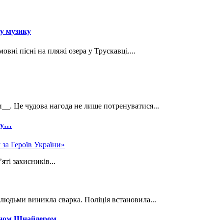
ку музику
вні пісні на пляжі озера у Трускавці....
__. Це чудова нагода не лише потренуватися...
іжу…
яті захисників...
 людьми виникла сварка. Поліція встановила...
аном Шнайдером.