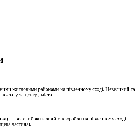
и
леними житловими районами на південному сході. Невеликий та
вокзалу та центру міста.
нка)
— великий житловий мікрорайон на південному сході
цева частина).