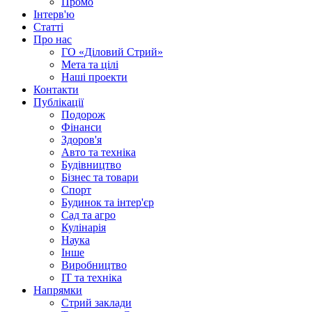
Промо
Інтерв'ю
Статті
Про нас
ГО «Діловий Стрий»
Мета та цілі
Наші проекти
Контакти
Публікації
Подорож
Фінанси
Здоров'я
Авто та техніка
Будівництво
Бізнес та товари
Спорт
Будинок та інтер'єр
Сад та агро
Кулінарія
Наука
Інше
Виробництво
IT та техніка
Напрямки
Стрий заклади