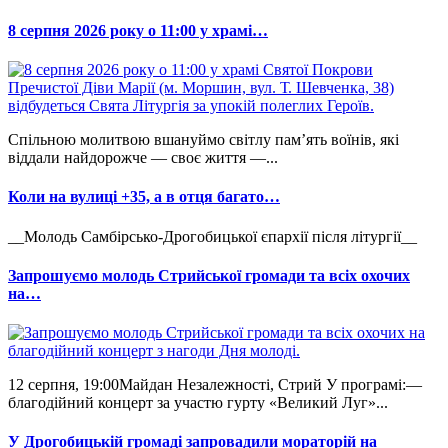
8 серпня 2026 року о 11:00 у храмі…
Спільною молитвою вшануймо світлу пам’ять воїнів, які
віддали найдорожче — своє життя —...
Коли на вулиці +35, а в отця багато…
__Молодь Самбірсько-Дрогобицької єпархії після літургії__
Запрошуємо молодь Стрийської громади та всіх охочих
на…
12 серпня, 19:00Майдан Незалежності, Стрий У програмі:—
благодійний концерт за участю гурту «Великий Луг»...
У Дрогобицькій громаді запровадили мораторій на