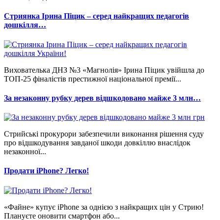
Стриянка Ірина Піцик – серед найкращих педагогів
дошкілля…
Вихователька ДНЗ №3 «Магнолія» Ірина Піцик увійшла до
ТОП-25 фіналістів престижної національної премії...
За незаконну рубку дерев відшкодовано майже 3 млн…
Стрийські прокурори забезпечили виконання рішення суду
про відшкодування завданої шкоди довкіллю внаслідок
незаконної...
Продати iPhone? Легко!
«Файне» купує iPhone за однією з найкращих цін у Стрию!
Плануєте оновити смартфон або...