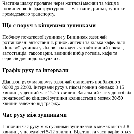
Частина шляху пролягає через житлові масиви та місця з
розвиненою інфраструктурою — магазини, ринки, зупинки
громадського транспорту.
Що є поруч з кінцевими зупинками
Поблизу початкової зупинки у Винниках зазвичай
розташовані автостанція, ринок, аптеки та кілька кафе. Біля
кінцевої зупинки у Львові знаходяться залізничний вокзал,
автостанція, таксопарки, великий вибір готелів, кафе та
сервісів для подорожуючих.
Графік руху та інтервали
Діапазон руху маршруту зазвичай становить приблизно з
06:00 до 22:00. Інтервали руху в пікові години близько 8-15
хвилин, у денний час 15-25 хвилин. Загальний час у дорозі від
початкової до кінцевої зупинки коливається в межах 30-50
хвилин залежно від трафіку.
Час руху між зупинками
Типовий час руху між сусідніми зупинками в межах міста 3-8
хвилин, у передмісті 5-12 хвилин. Відстані та часи варіюються