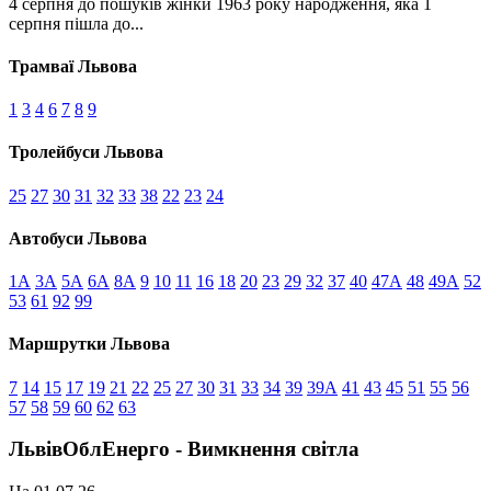
4 серпня до пошуків жінки 1963 року народження, яка 1
серпня пішла до...
Трамваї Львова
1
3
4
6
7
8
9
Тролейбуси Львова
25
27
30
31
32
33
38
22
23
24
Автобуси Львова
1А
3А
5А
6А
8А
9
10
11
16
18
20
23
29
32
37
40
47А
48
49А
52
53
61
92
99
Маршрутки Львова
7
14
15
17
19
21
22
25
27
30
31
33
34
39
39А
41
43
45
51
55
56
57
58
59
60
62
63
ЛьвівОблЕнерго - Вимкнення світла