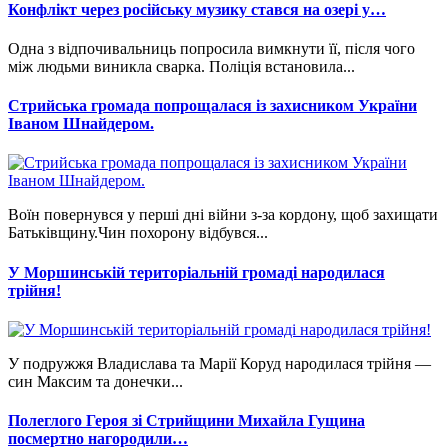
Конфлікт через російську музику стався на озері у…
Одна з відпочивальниць попросила вимкнути її, після чого
між людьми виникла сварка. Поліція встановила...
Стрийська громада попрощалася із захисником України
Іваном Шнайдером.
Воїн повернувся у перші дні війни з-за кордону, щоб захищати
Батьківщину.Чин похорону відбувся...
У Моршинській територіальній громаді народилася
трійня!
У подружжя Владислава та Марії Коруд народилася трійня —
син Максим та донечки...
Полеглого Героя зі Стрийщини Михайла Гущина
посмертно нагородили…