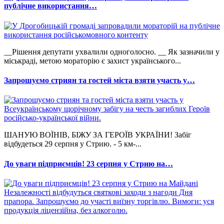
публічне використання…
__Рішення депутати ухвалили одноголосно. __ Як зазначили у
міськраді, метою мораторію є захист українського...
Запрошуємо стриян та гостей міста взяти участь у…
ШАНУЮ ВОЇНІВ, БІЖУ ЗА ГЕРОЇВ УКРАЇНИ! Забіг
відбудеться 29 серпня у Стрию. - 5 км-...
До уваги підприємців! 23 серпня у Стрию на…