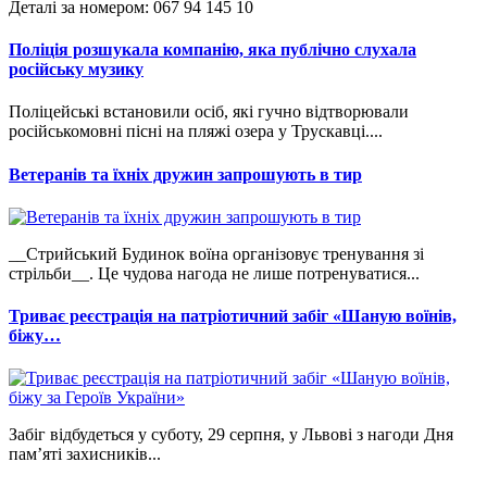
Деталі за номером: 067 94 145 10
Поліція розшукала компанію, яка публічно слухала
російську музику
Поліцейські встановили осіб, які гучно відтворювали
російськомовні пісні на пляжі озера у Трускавці....
Ветеранів та їхніх дружин запрошують в тир
__Стрийський Будинок воїна організовує тренування зі
стрільби__. Це чудова нагода не лише потренуватися...
Триває реєстрація на патріотичний забіг «Шаную воїнів,
біжу…
Забіг відбудеться у суботу, 29 серпня, у Львові з нагоди Дня
пам’яті захисників...