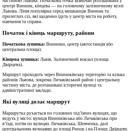
частиною Львова. Початкова точка зазвичай розташована у
центрі Винник, кінцева — на головному залізничному вузлі
Львова. Лінія популярна серед мешканців Винник та
прилеглих сіл, які щоденно їдуть у центр міста на роботу,
навчання та справи.
Початок і кінець маршруту, райони
Початкова зупинка:
Винники, центр (автостанція або
центральна площа).
Кінцева зупинка:
Львів, Залізничний вокзал (площа
Двірцева).
Маршрут проходить через Винниківську територію та кілька
районів Львова, зокрема Личаківський район і центральну
частину міста, де розташовані історичні вулиці та
адміністративні заклади.
Які вулиці долає маршрут
Маршрутка рухається по головних підʼїзних вулицях, що
ведуть у місто: вулиця Вінниківська або Личаківська при
вʼїзді, потім по вулицях Личаківська, Шевченка, далі
центральними вулицями до площі Ринок і на Площу Двірцеву.