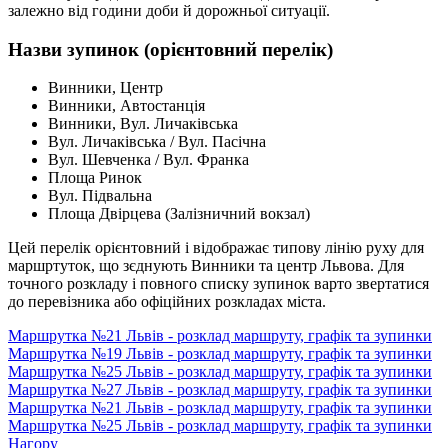
залежно від години доби й дорожньої ситуації.
Назви зупинок (орієнтовний перелік)
Винники, Центр
Винники, Автостанція
Винники, Вул. Личаківська
Вул. Личаківська / Вул. Пасічна
Вул. Шевченка / Вул. Франка
Площа Ринок
Вул. Підвальна
Площа Двірцева (Залізничний вокзал)
Цей перелік орієнтовний і відображає типову лінію руху для
маршртуток, що зєднують Винники та центр Львова. Для
точного розкладу і повного списку зупинок варто звертатися
до перевізника або офіційних розкладах міста.
Маршрутка №21 Львів - розклад маршруту, графік та зупинки
Маршрутка №19 Львів - розклад маршруту, графік та зупинки
Маршрутка №25 Львів - розклад маршруту, графік та зупинки
Маршрутка №27 Львів - розклад маршруту, графік та зупинки
Маршрутка №21 Львів - розклад маршруту, графік та зупинки
Маршрутка №25 Львів - розклад маршруту, графік та зупинки
Нагору