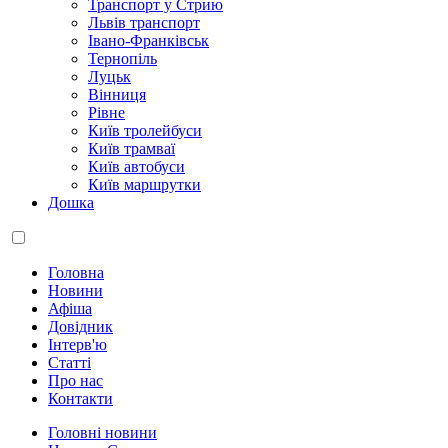
Транспорт у Стрию
Львів транспорт
Івано-Франківськ
Тернопіль
Луцьк
Вінниця
Рівне
Київ тролейбуси
Київ трамваї
Київ автобуси
Київ маршрутки
Дошка
Головна
Новини
Афіша
Довідник
Інтерв'ю
Статті
Про нас
Контакти
Головні новини