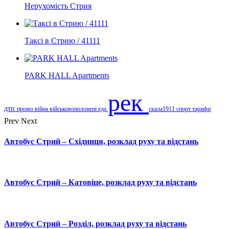
Нерухомість Стрия
Таксі в Стрию / 41111
PARK HALL Apartments
рек
дтп
промо
війна
військовополонені
еда
скала1911
спорт
тарифи
Prev
Next
Автобус Стрий – Східниця, розклад руху та відстань
Автобус Стрий – Катовіце, розклад руху та відстань
Автобус Стрий – Розділ, розклад руху та відстань