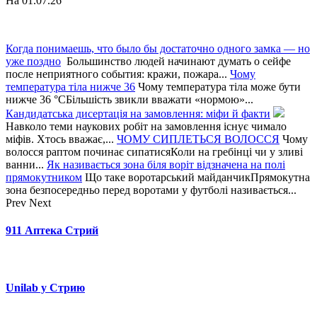
На 01.07.26
Когда понимаешь, что было бы достаточно одного замка — но
уже поздно
Большинство людей начинают думать о сейфе
после неприятного события: кражи, пожара...
Чому
температура тіла нижче 36
Чому температура тіла може бути
нижче 36 °CБільшість звикли вважати «нормою»...
Кандидатська дисертація на замовлення: міфи й факти
Навколо теми наукових робіт на замовлення існує чимало
міфів. Хтось вважає,...
ЧОМУ СИПЛЕТЬСЯ ВОЛОССЯ
Чому
волосся раптом починає сипатисяКоли на гребінці чи у зливі
ванни...
Як називається зона біля воріт відзначена на полі
прямокутником
Що таке воротарський майданчикПрямокутна
зона безпосередньо перед воротами у футболі називається...
Prev
Next
911 Аптека Стрий
Unilab у Стрию