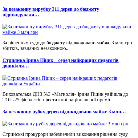
За незаконну вирубку 311 дерев до бюджету
відшкодували…
За рішенням суду до бюджету відшкодовано майже 3 млн грн
збитків, завданих незаконною...
Стриянка Ірина Піцик – серед найкращих педагогів
дошкілля…
Вихователька ДНЗ №3 «Магнолія» Ірина Піцик увійшла до
ТОП-25 фіналістів престижної національної премії...
За незаконну рубку дерев відшкодовано майже 3 млн…
Стрийські прокурори забезпечили виконання рішення суду