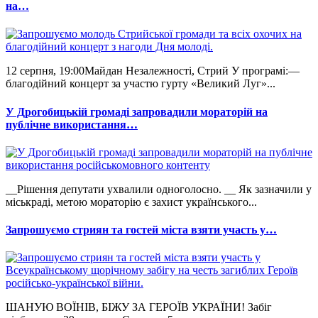
на…
12 серпня, 19:00Майдан Незалежності, Стрий У програмі:—
благодійний концерт за участю гурту «Великий Луг»...
У Дрогобицькій громаді запровадили мораторій на
публічне використання…
__Рішення депутати ухвалили одноголосно. __ Як зазначили у
міськраді, метою мораторію є захист українського...
Запрошуємо стриян та гостей міста взяти участь у…
ШАНУЮ ВОЇНІВ, БІЖУ ЗА ГЕРОЇВ УКРАЇНИ! Забіг