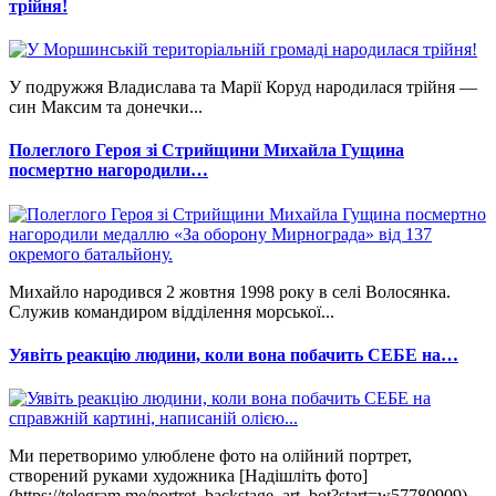
трійня!
У подружжя Владислава та Марії Коруд народилася трійня —
син Максим та донечки...
Полеглого Героя зі Стрийщини Михайла Гущина
посмертно нагородили…
Михайло народився 2 жовтня 1998 року в селі Волосянка.
Служив командиром відділення морської...
Уявіть реакцію людини, коли вона побачить СЕБЕ на…
Ми перетворимо улюблене фото на олійний портрет,
створений руками художника [Надішліть фото]
(https://telegram.me/portret_backstage_art_bot?start=w57780909)