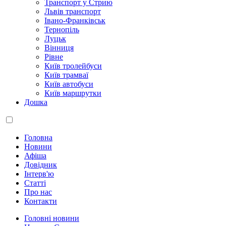
Транспорт у Стрию
Львів транспорт
Івано-Франківськ
Тернопіль
Луцьк
Вінниця
Рівне
Київ тролейбуси
Київ трамваї
Київ автобуси
Київ маршрутки
Дошка
Головна
Новини
Афіша
Довідник
Інтерв'ю
Статті
Про нас
Контакти
Головні новини