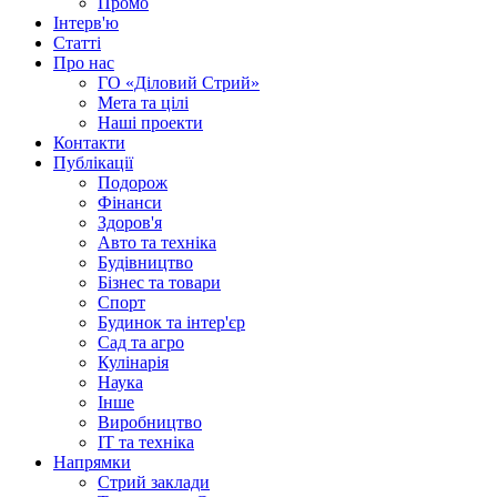
Промо
Інтерв'ю
Статті
Про нас
ГО «Діловий Стрий»
Мета та цілі
Наші проекти
Контакти
Публікації
Подорож
Фінанси
Здоров'я
Авто та техніка
Будівництво
Бізнес та товари
Спорт
Будинок та інтер'єр
Сад та агро
Кулінарія
Наука
Інше
Виробництво
IT та техніка
Напрямки
Стрий заклади