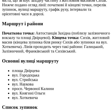
міста, що зв'язує західну частину з житловим масивом Сихів.
Нижче подано огляд лінії: початкові й кінцеві точки, перелік
зупинок, вулиці маршруту, графік руху, інтервали та
орієнтовні часи в дорозі.
Маршрут і райони
Початкова точка:
Автостанція Західна (поблизу залізничного
вокзалу та площі Двірцевої).
Кінцева точка:
Сихів, житловий
масив (кінцева зупинка біля ринку Сихів або зупинки на вул.
Хоткевича). Лінія проходить через такі райони: Галицький,
Залізничний, Франківський та Сихівський.
Основні вулиці маршруту
площа Двірцева
вул. Городоцька
вул. Стрийська
вул. Наукова
просп. Червоної Калини
вул. Княгині Ольги
вул. Хоткевича
Список зупинок