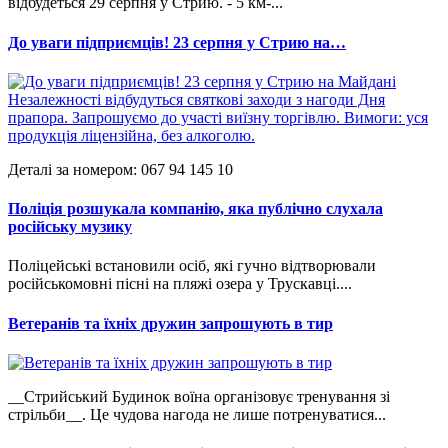
відбудеться 29 серпня у Стрию. - 5 км-...
До уваги підприємців! 23 серпня у Стрию на…
Деталі за номером: 067 94 145 10
Поліція розшукала компанію, яка публічно слухала
російську музику
Поліцейські встановили осіб, які гучно відтворювали
російськомовні пісні на пляжі озера у Трускавці....
Ветеранів та їхніх дружин запрошують в тир
__Стрийський Будинок воїна організовує тренування зі
стрільби__. Це чудова нагода не лише потренуватися...