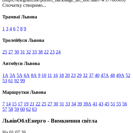
Спочатку створимо...
Трамваї Львова
1
3
4
6
7
8
9
Тролейбуси Львова
25
27
30
31
32
33
38
22
23
24
Автобуси Львова
1А
3А
5А
6А
8А
9
10
11
16
18
20
23
29
32
37
40
47А
48
49А
52
53
61
92
99
Маршрутки Львова
7
14
15
17
19
21
22
25
27
30
31
33
34
39
39А
41
43
45
51
55
56
57
58
59
60
62
63
ЛьвівОблЕнерго - Вимкнення світла
На 01.07.26