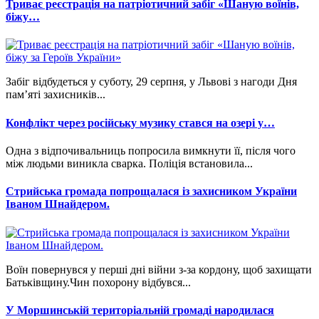
Триває реєстрація на патріотичний забіг «Шаную воїнів,
біжу…
Забіг відбудеться у суботу, 29 серпня, у Львові з нагоди Дня
пам’яті захисників...
Конфлікт через російську музику стався на озері у…
Одна з відпочивальниць попросила вимкнути її, після чого
між людьми виникла сварка. Поліція встановила...
Стрийська громада попрощалася із захисником України
Іваном Шнайдером.
Воїн повернувся у перші дні війни з-за кордону, щоб захищати
Батьківщину.Чин похорону відбувся...
У Моршинській територіальній громаді народилася