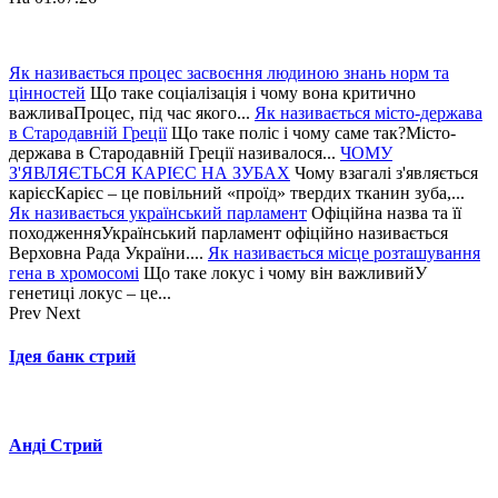
Як називається процес засвоєння людиною знань норм та
цінностей
Що таке соціалізація і чому вона критично
важливаПроцес, під час якого...
Як називається місто-держава
в Стародавній Греції
Що таке поліс і чому саме так?Місто-
держава в Стародавній Греції називалося...
ЧОМУ
З'ЯВЛЯЄТЬСЯ КАРІЄС НА ЗУБАХ
Чому взагалі з'являється
карієсКарієс – це повільний «проїд» твердих тканин зуба,...
Як називається український парламент
Офіційна назва та її
походженняУкраїнський парламент офіційно називається
Верховна Рада України....
Як називається місце розташування
гена в хромосомі
Що таке локус і чому він важливийУ
генетиці локус – це...
Prev
Next
Ідея банк стрий
Анді Стрий