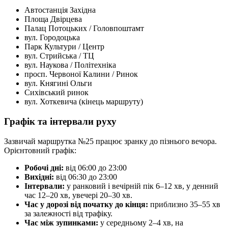
Автостанція Західна
Площа Двірцева
Палац Потоцьких / Головпоштамт
вул. Городоцька
Парк Культури / Центр
вул. Стрийська / ТЦ
вул. Наукова / Політехніка
просп. Червоної Калини / Ринок
вул. Княгині Ольги
Сихівський ринок
вул. Хоткевича (кінець маршруту)
Графік та інтервали руху
Зазвичай маршрутка №25 працює зранку до пізнього вечора.
Орієнтовний графік:
Робочі дні:
від 06:00 до 23:00
Вихідні:
від 06:30 до 23:00
Інтервали:
у ранковий і вечірній пік 6–12 хв, у денний
час 12–20 хв, увечері 20–30 хв.
Час у дорозі від початку до кінця:
приблизно 35–55 хв
за залежності від трафіку.
Час між зупинками:
у середньому 2–4 хв, на