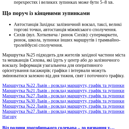
перехрестях і великих зупинках може бути 5–8 хв.
Що поруч із кінцевими зупинками
Автостанція Західна: залізничний вокзал, таксі, великі
торгові точки, автостанція міжміського сполучення.
Сихів (вул. Хоткевича / ринок Сихів): супермаркети,
ринок, школа, зупинки інших маршрутів і трамвайно-
тролейбусні сполучення.
Маршрутка №25 підходить для жителів західної частини міста
та мешканців Сихова, які їдуть у центр або до залізничного
вокзалу. Інформація узагальнена для оперативного
орієнтування пасажирів; графіки і інтервали можуть
змінюватися залежно від дня тижня, свят і поточного трафіку.
Маршрутка №22 Львів - розклад маршруту, графік та зупинки
Маршрутка №21 Львів - розклад маршруту, графік та зупинки
Маршрутка №27 Львів - розклад маршруту, графік та зупинки
Маршрутка №30 Львів - розклад маршруту, графік та зупинки
Маршрутка №22 Львів - розклад маршруту, графік та зупинки
Маршрутка №27 Львів - розклад маршруту, графік та зупинки
Нагору
Від родини дрогобицького солевара – до визнання у…