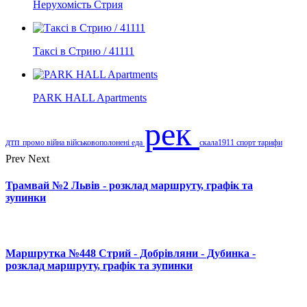
Нерухомість Стрия
Таксі в Стрию / 41111
PARK HALL Apartments
рек
дтп
промо
війна
військовополонені
еда
скала1911
спорт
тарифи
Prev
Next
Трамвай №2 Львів - розклад маршруту, графік та
зупинки
Маршрутка №448 Стрий - Добрівляни - Дубинка -
розклад маршруту, графік та зупинки