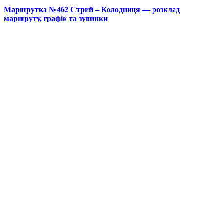
Маршрутка №462 Стрий – Колодниця — розклад
маршруту, графік та зупинки