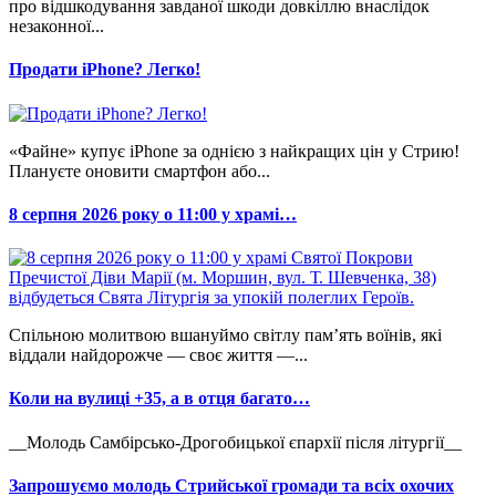
про відшкодування завданої шкоди довкіллю внаслідок
незаконної...
Продати iPhone? Легко!
«Файне» купує iPhone за однією з найкращих цін у Стрию!
Плануєте оновити смартфон або...
8 серпня 2026 року о 11:00 у храмі…
Спільною молитвою вшануймо світлу пам’ять воїнів, які
віддали найдорожче — своє життя —...
Коли на вулиці +35, а в отця багато…
__Молодь Самбірсько-Дрогобицької єпархії після літургії__
Запрошуємо молодь Стрийської громади та всіх охочих