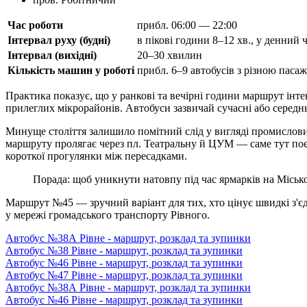
Час роботи
прибл. 06:00 — 22:00
Інтервал руху (будні)
в пікові години 8–12 хв., у денний 
Інтервал (вихідні)
20–30 хвилин
Кількість машин у роботі
прибл. 6–9 автобусів з різною паса
Практика показує, що у ранкові та вечірні години маршрут інте
прилеглих мікрорайонів. Автобуси зазвичай сучасні або середнь
Минуще століття залишило помітний слід у вигляді промислових
маршруту пролягає через пл. Театральну й ЦУМ — саме тут поєд
короткої прогулянки між пересадками.
Порада: щоб уникнути натовпу під час ярмарків на Місько
Маршрут №45 — зручний варіант для тих, хто цінує швидкі з'єд
у мережі громадського транспорту Рівного.
Автобус №38А Рівне - маршрут, розклад та зупинки
Автобус №38 Рівне - маршрут, розклад та зупинки
Автобус №46 Рівне - маршрут, розклад та зупинки
Автобус №47 Рівне - маршрут, розклад та зупинки
Автобус №38А Рівне - маршрут, розклад та зупинки
Автобус №46 Рівне - маршрут, розклад та зупинки