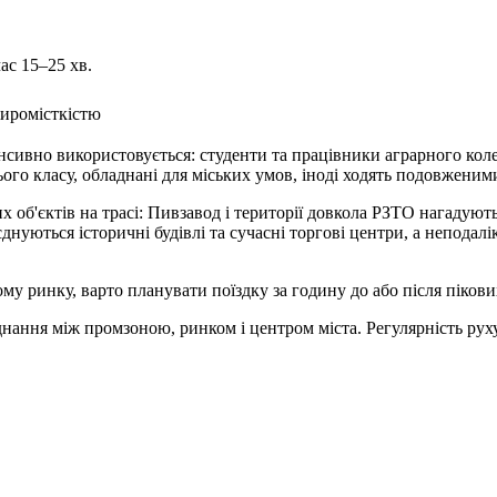
час 15–25 хв.
жиромісткістю
нсивно використовується: студенти та працівники аграрного колед
ого класу, обладнані для міських умов, іноді ходять подовженим
 об'єктів на трасі: Пивзавод і території довкола РЗТО нагадуют
нуються історичні будівлі та сучасні торгові центри, а неподал
му ринку, варто планувати поїздку за годину до або після пікови
нання між промзоною, ринком і центром міста. Регулярність рух