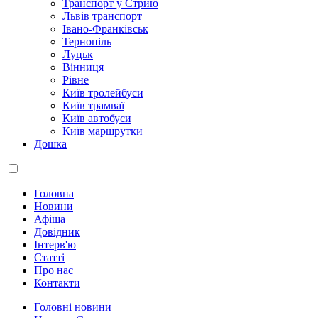
Транспорт у Стрию
Львів транспорт
Івано-Франківськ
Тернопіль
Луцьк
Вінниця
Рівне
Київ тролейбуси
Київ трамваї
Київ автобуси
Київ маршрутки
Дошка
Головна
Новини
Афіша
Довідник
Інтерв'ю
Статті
Про нас
Контакти
Головні новини