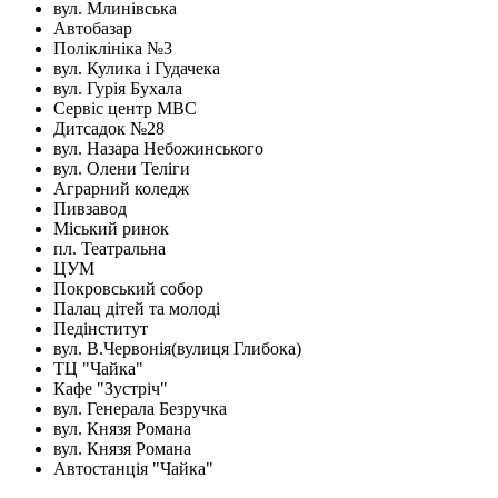
вул. Млинівська
Автобазар
Поліклініка №3
вул. Кулика і Гудачека
вул. Гурія Бухала
Сервіс центр МВС
Дитсадок №28
вул. Назара Небожинського
вул. Олени Теліги
Аграрний коледж
Пивзавод
Міський ринок
пл. Театральна
ЦУМ
Покровський собор
Палац дітей та молоді
Педінститут
вул. В.Червонія(вулиця Глибока)
ТЦ "Чайка"
Кафе "Зустріч"
вул. Генерала Безручка
вул. Князя Романа
вул. Князя Романа
Автостанція "Чайка"