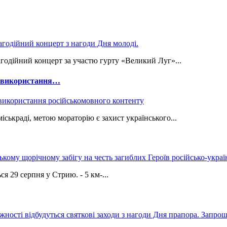
годійний концерт за участю гурту «Великий Луг»...
е використання…
ськраді, метою мораторію є захист українського...
9 серпня у Стрию. - 5 км-...