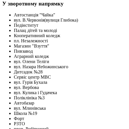
У зворотному напрямку
Автостанція "Чайка"
вул. В.Червонія(вулиця Глибока)
Педінститут
Палац дітей та молоді
Кооперативний коледж
пл. Незалежності
Магазин "Взуття"
Пивзавод
Аграрний коледж
вул. Олени Теліги
вул. Назара Небожинського
Дитсадок №28
Сервіс центр МВС
вул. Гурія Бухала
вул. Вербова
вул. Кулика і Гудачека
Поліклініка №3
Автобазар
вул. Млинівська
Школа №19
Форт
РЗТО
пров. Робітничий