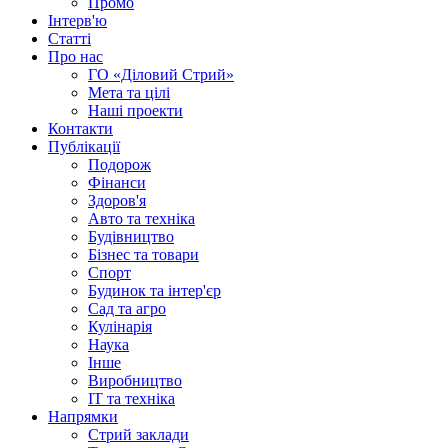
Промо
Інтерв'ю
Статті
Про нас
ГО «Діловий Стрий»
Мета та цілі
Наші проекти
Контакти
Публікації
Подорож
Фінанси
Здоров'я
Авто та техніка
Будівництво
Бізнес та товари
Спорт
Будинок та інтер'єр
Сад та агро
Кулінарія
Наука
Інше
Виробництво
IT та техніка
Напрямки
Стрий заклади