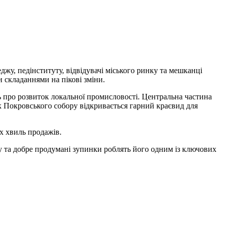
жу, педінституту, відвідувачі міського ринку та мешканці
и складаннями на пікові зміни.
ь про розвиток локальної промисловості. Центральна частина
ік Покровського собору відкривається гарний краєвид для
х хвиль продажів.
у та добре продумані зупинки роблять його одним із ключових