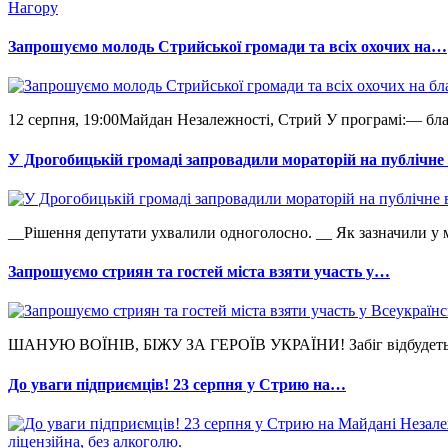
Нагору
Запрошуємо молодь Стрийської громади та всіх охочих на…
12 серпня, 19:00Майдан Незалежності, Стрий У програмі:— бла
У Дрогобицькій громаді запровадили мораторій на публічн
__Рішення депутати ухвалили одноголосно. __ Як зазначили у мі
Запрошуємо стриян та гостей міста взяти участь у…
ШАНУЮ ВОЇНІВ, БІЖУ ЗА ГЕРОЇВ УКРАЇНИ! Забіг відбудеться 2
До уваги підприємців! 23 серпня у Стрию на…