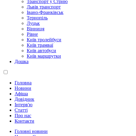
Транспорт у Стрию
Львів транспорт
Івано-Франківськ
Тернопіль
Луцьк
Вінниця
Рівне
Київ тролейбуси
Київ трамваї
Київ автобуси
Київ маршрутки
Дошка
Головна
Новини
Афіша
Довідник
Інтерв'ю
Статті
Про нас
Контакти
Головні новини