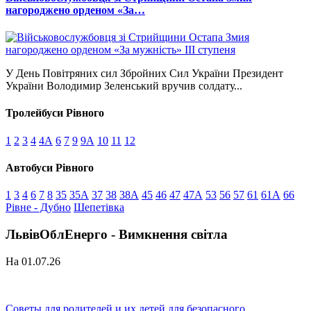
нагороджено орденом «За…
У День Повітряних сил Збройних Сил України Президент
України Володимир Зеленський вручив солдату...
Тролейбуси Рівного
1
2
3
4
4А
6
7
9
9А
10
11
12
Автобуси Рівного
1
3
4
6
7
8
35
35А
37
38
38А
45
46
47
47А
53
56
57
61
61А
66
Рівне - Дубно
Шепетівка
ЛьвівОблЕнерго - Вимкнення світла
На 01.07.26
Советы для родителей и их детей для безопасного