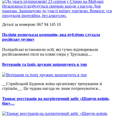
Деталі за номером: 067 94 145 10
Поліція розшукала компанію, яка публічно слухала
російську музику
Поліцейські встановили осіб, які гучно відтворювали
російськомовні пісні на пляжі озера у Трускавці....
Ветеранів та їхніх дружин запрошують в тир
__Стрийський Будинок воїна організовує тренування зі
стрільби__. Це чудова нагода не лише потренуватися...
Триває реєстрація на патріотичний забіг «Шаную воїнів,
біжу…