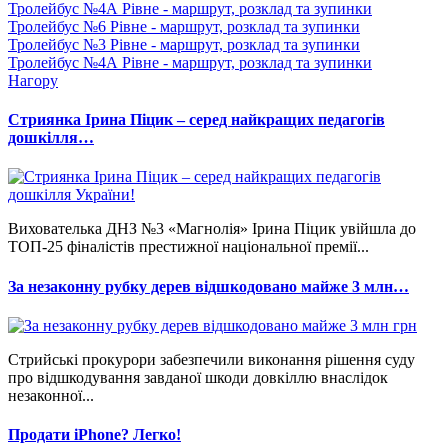
Тролейбус №4А Рівне - маршрут, розклад та зупинки
Тролейбус №6 Рівне - маршрут, розклад та зупинки
Тролейбус №3 Рівне - маршрут, розклад та зупинки
Тролейбус №4А Рівне - маршрут, розклад та зупинки
Нагору
Стриянка Ірина Піцик – серед найкращих педагогів
дошкілля…
Вихователька ДНЗ №3 «Магнолія» Ірина Піцик увійшла до
ТОП-25 фіналістів престижної національної премії...
За незаконну рубку дерев відшкодовано майже 3 млн…
Стрийські прокурори забезпечили виконання рішення суду
про відшкодування завданої шкоди довкіллю внаслідок
незаконної...
Продати iPhone? Легко!