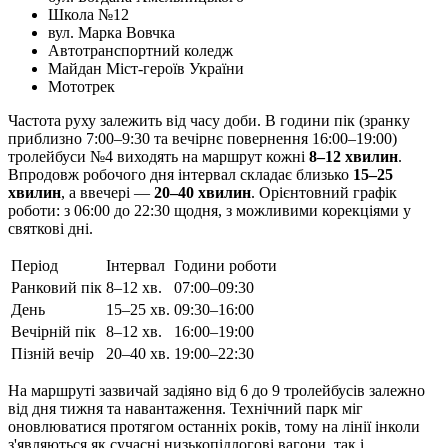
Школа №12
вул. Марка Вовчка
Автотранспортний коледж
Майдан Міст-героїв України
Мототрек
Частота руху залежить від часу доби. В години пік (зранку
приблизно 7:00–9:30 та вечірнє повернення 16:00–19:00)
тролейбуси №4 виходять на маршрут кожні
8–12 хвилин
.
Впродовж робочого дня інтервал складає близько
15–25
хвилин
, а ввечері —
20–40 хвилин
. Орієнтовний графік
роботи: з 06:00 до 22:30 щодня, з можливими корекціями у
святкові дні.
Період
Інтервал
Години роботи
Ранковий пік
8–12 хв.
07:00–09:30
День
15–25 хв.
09:30–16:00
Вечірній пік
8–12 хв.
16:00–19:00
Пізній вечір
20–40 хв.
19:00–22:30
На маршруті зазвичай задіяно від 6 до 9 тролейбусів залежно
від дня тижня та навантаження. Технічний парк міг
оновлюватися протягом останніх років, тому на лінії інколи
з'являються як сучасні низькопідлогові вагони, так і