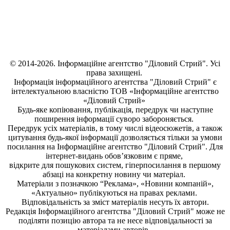
© 2014-2026. Інформаційне агентство "Діловий Стрий". Усі
права захищені.
Інформація
інформаційного агентства "Діловий Стрий"
є
інтелектуальною власністю ТОВ «Інформаційне агентство
«Діловий Стрий»
Будь-яке копiювання, публiкацiя, передрук чи наступне
поширення iнформацiї суворо забороняється.
Передрук усіх матеріалів, в тому числі відеосюжетів, а також
цитування будь-якої інформації дозволяється тільки за умови
посилання на
Інформаційне агентство "Діловий Стрий"
. Для
інтернет-видань обов’язковим є пряме,
відкрите для пошукових систем, гіперпосилання в першому
абзаці на конкретну новину чи матеріал.
Матеріали з позначкою “Реклама», «Новини компаній»,
«Актуально» публікуються на правах реклами.
Відповідальність за зміст матеріалів несуть їх автори.
Редакція
Інформаційного агентства "Діловий Стрий"
може не
поділяти позицію автора та не несе відповідальності за
матеріалами авторів.