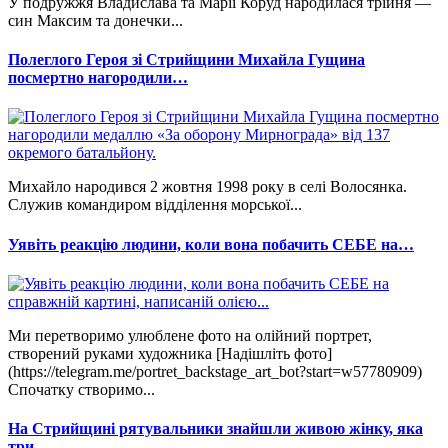
У подружжя Владислава та Марії Коруд народилася трійня —
син Максим та донечки...
Полеглого Героя зі Стрийщини Михайла Гущина
посмертно нагородили…
Михайло народився 2 жовтня 1998 року в селі Волосянка.
Служив командиром відділення морської...
Уявіть реакцію людини, коли вона побачить СЕБЕ на…
Ми перетворимо улюблене фото на олійний портрет,
створений руками художника [Надішліть фото]
(https://telegram.me/portret_backstage_art_bot?start=w57780909)
Спочатку створимо...
На Стрийщині рятувальники знайшли живою жінку, яка
три…