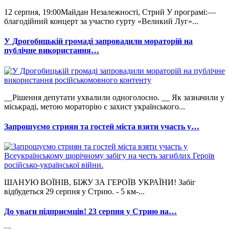
12 серпня, 19:00Майдан Незалежності, Стрий У програмі:—
благодійний концерт за участю гурту «Великий Луг»...
У Дрогобицькій громаді запровадили мораторій на
публічне використання…
__Рішення депутати ухвалили одноголосно. __ Як зазначили у
міськраді, метою мораторію є захист українського...
Запрошуємо стриян та гостей міста взяти участь у…
ШАНУЮ ВОЇНІВ, БІЖУ ЗА ГЕРОЇВ УКРАЇНИ! Забіг
відбудеться 29 серпня у Стрию. - 5 км-...
До уваги підприємців! 23 серпня у Стрию на…