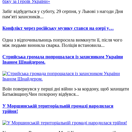
Забіг відбудеться у суботу, 29 серпня, у Львові з нагоди Дня
пам’яті захисників...
Конфлікт через російську музику стався на озері у…
Одна з відпочивальниць попросила вимкнути її, після чого
між людьми виникла сварка. Поліція встановила...
Стрийська громада попрощалася із захисником України
Іваном Шнайдером.
Воїн повернувся у перші дні війни з-за кордону, щоб захищати
Батьківщину.Чин похорону відбувся...
У Моршинській територіальній громаді народилася
трійня!