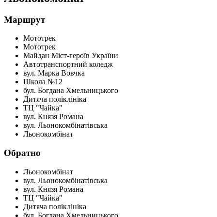
Маршрут
Мототрек
Мототрек
Майдан Міст-героїв України
Автотранспортний коледж
вул. Марка Вовчка
Школа №12
бул. Богдана Хмельницького
Дитяча поліклініка
ТЦ "Чайка"
вул. Князя Романа
вул. Льонокомбінатівська
Льонокомбінат
Обратно
Льонокомбінат
вул. Льонокомбінатівська
вул. Князя Романа
ТЦ "Чайка"
Дитяча поліклініка
бул. Богдана Хмельницького