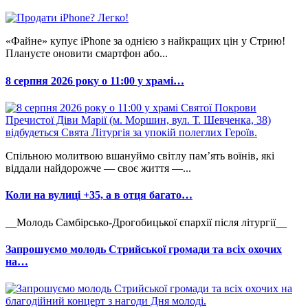
«Файне» купує iPhone за однією з найкращих цін у Стрию!
Плануєте оновити смартфон або...
8 серпня 2026 року о 11:00 у храмі…
Спільною молитвою вшануймо світлу пам’ять воїнів, які
віддали найдорожче — своє життя —...
Коли на вулиці +35, а в отця багато…
__Молодь Самбірсько-Дрогобицької єпархії після літургії__
Запрошуємо молодь Стрийської громади та всіх охочих
на…