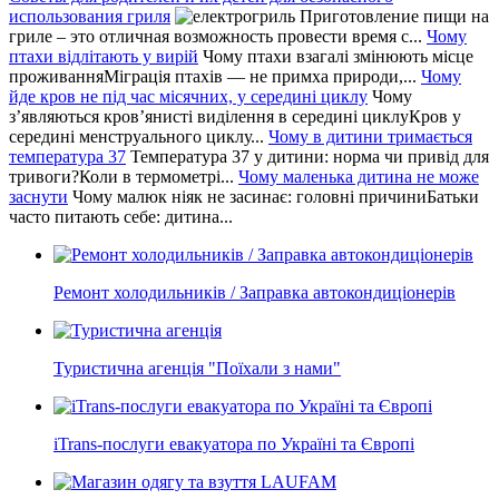
использования гриля
Приготовление пищи на
гриле – это отличная возможность провести время с...
Чому
птахи відлітають у вирій
Чому птахи взагалі змінюють місце
проживанняМіграція птахів — не примха природи,...
Чому
йде кров не під час місячних, у середині циклу
Чому
з’являються кров’янисті виділення в середині циклуКров у
середині менструального циклу...
Чому в дитини тримається
температура 37
Температура 37 у дитини: норма чи привід для
тривоги?Коли в термометрі...
Чому маленька дитина не може
заснути
Чому малюк ніяк не засинає: головні причиниБатьки
часто питають себе: дитина...
Ремонт холодильників / Заправка автокондиціонерів
Туристична агенція "Поїхали з нами"
iTrans-послуги евакуатора по Україні та Європі