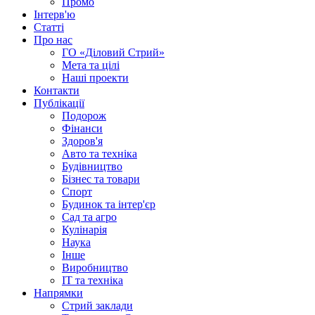
Промо
Інтерв'ю
Статті
Про нас
ГО «Діловий Стрий»
Мета та цілі
Наші проекти
Контакти
Публікації
Подорож
Фінанси
Здоров'я
Авто та техніка
Будівництво
Бізнес та товари
Спорт
Будинок та інтер'єр
Сад та агро
Кулінарія
Наука
Інше
Виробництво
IT та техніка
Напрямки
Стрий заклади