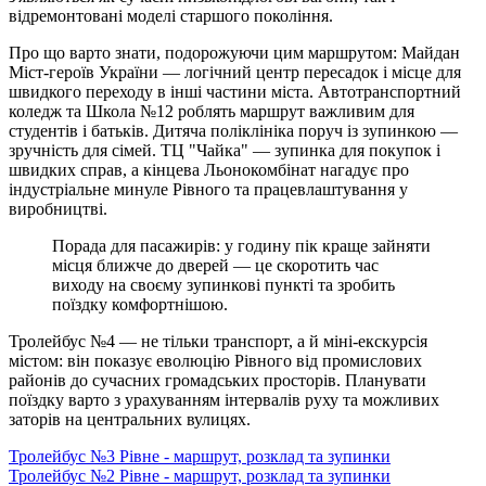
відремонтовані моделі старшого покоління.
Про що варто знати, подорожуючи цим маршрутом: Майдан
Міст-героїв України — логічний центр пересадок і місце для
швидкого переходу в інші частини міста. Автотранспортний
коледж та Школа №12 роблять маршрут важливим для
студентів і батьків. Дитяча поліклініка поруч із зупинкою —
зручність для сімей. ТЦ "Чайка" — зупинка для покупок і
швидких справ, а кінцева Льонокомбінат нагадує про
індустріальне минуле Рівного та працевлаштування у
виробництві.
Порада для пасажирів: у годину пік краще зайняти
місця ближче до дверей — це скоротить час
виходу на своєму зупинкові пункті та зробить
поїздку комфортнішою.
Тролейбус №4 — не тільки транспорт, а й міні-екскурсія
містом: він показує еволюцію Рівного від промислових
районів до сучасних громадських просторів. Планувати
поїздку варто з урахуванням інтервалів руху та можливих
заторів на центральних вулицях.
Тролейбус №3 Рівне - маршрут, розклад та зупинки
Тролейбус №2 Рівне - маршрут, розклад та зупинки