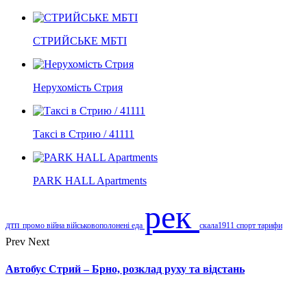
СТРИЙСЬКЕ МБТІ
Нерухомість Стрия
Таксі в Стрию / 41111
PARK HALL Apartments
рек
дтп
промо
війна
військовополонені
еда
скала1911
спорт
тарифи
Prev
Next
Автобус Стрий – Брно, розклад руху та відстань