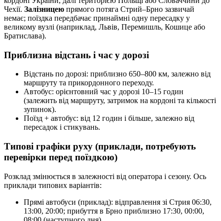
кордоні України, далі територією Польщі або Словаччини до
Чехії.
Залізницею
прямого потяга Стрий–Брно зазвичай
немає; поїздка передбачає принаймні одну пересадку у
великому вузлі (наприклад, Львів, Перемишль, Кошице або
Братислава).
Приблизна відстань і час у дорозі
Відстань по дорозі: приблизно 650–800 км, залежно від
маршруту та прикордонного переходу.
Автобус: орієнтовний час у дорозі 10–15 годин
(залежить від маршруту, затримок на кордоні та кількості
зупинок).
Поїзд + автобус: від 12 годин і більше, залежно від
пересадок і стикувань.
Типові графіки руху (приклади, потребують
перевірки перед поїздкою)
Розклад змінюється в залежності від оператора і сезону. Ось
приклади типових варіантів:
Прямі автобуси (приклад): відправлення зі Стрия 06:30,
13:00, 20:00; прибуття в Брно приблизно 17:30, 00:00,
08:00 (наступного дня).