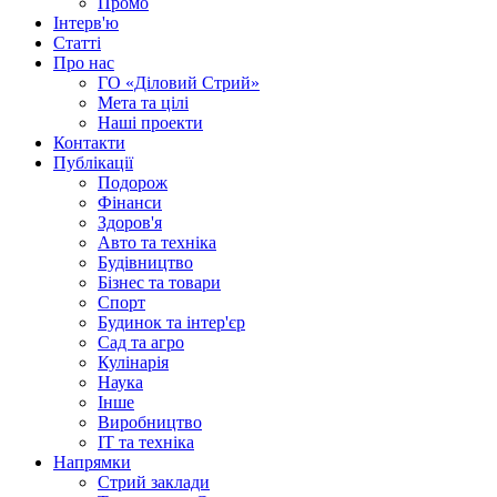
Промо
Інтерв'ю
Статті
Про нас
ГО «Діловий Стрий»
Мета та цілі
Наші проекти
Контакти
Публікації
Подорож
Фінанси
Здоров'я
Авто та техніка
Будівництво
Бізнес та товари
Спорт
Будинок та інтер'єр
Сад та агро
Кулінарія
Наука
Інше
Виробництво
IT та техніка
Напрямки
Стрий заклади