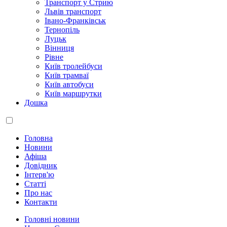
Транспорт у Стрию
Львів транспорт
Івано-Франківськ
Тернопіль
Луцьк
Вінниця
Рівне
Київ тролейбуси
Київ трамваї
Київ автобуси
Київ маршрутки
Дошка
Головна
Новини
Афіша
Довідник
Інтерв'ю
Статті
Про нас
Контакти
Головні новини