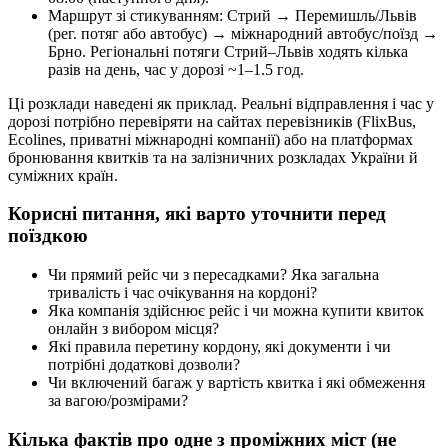
Маршрут зі стикуванням: Стрий → Перемишль/Львів
(рег. потяг або автобус) → міжнародний автобус/поїзд →
Брно. Регіональні потяги Стрий–Львів ходять кілька
разів на день, час у дорозі ~1–1.5 год.
Ці розклади наведені як приклад. Реальні відправлення і час у
дорозі потрібно перевіряти на сайтах перевізників (FlixBus,
Ecolines, приватні міжнародні компанії) або на платформах
бронювання квитків та на залізничних розкладах України й
суміжних країн.
Корисні питання, які варто уточнити перед
поїздкою
Чи прямий рейс чи з пересадками? Яка загальна
тривалість і час очікування на кордоні?
Яка компанія здійснює рейс і чи можна купити квиток
онлайн з вибором місця?
Які правила перетину кордону, які документи і чи
потрібні додаткові дозволи?
Чи включений багаж у вартість квитка і які обмеження
за вагою/розмірами?
Кілька фактів про одне з проміжних міст (не