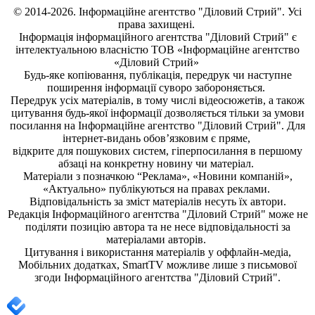
© 2014-2026. Інформаційне агентство "Діловий Стрий". Усі
права захищені.
Інформація
інформаційного агентства "Діловий Стрий"
є
інтелектуальною власністю ТОВ «Інформаційне агентство
«Діловий Стрий»
Будь-яке копiювання, публiкацiя, передрук чи наступне
поширення iнформацiї суворо забороняється.
Передрук усіх матеріалів, в тому числі відеосюжетів, а також
цитування будь-якої інформації дозволяється тільки за умови
посилання на
Інформаційне агентство "Діловий Стрий"
. Для
інтернет-видань обов’язковим є пряме,
відкрите для пошукових систем, гіперпосилання в першому
абзаці на конкретну новину чи матеріал.
Матеріали з позначкою “Реклама», «Новини компаній»,
«Актуально» публікуються на правах реклами.
Відповідальність за зміст матеріалів несуть їх автори.
Редакція
Інформаційного агентства "Діловий Стрий"
може не
поділяти позицію автора та не несе відповідальності за
матеріалами авторів.
Цитування і використання матеріалів у оффлайн-медіа,
Мобільних додатках, SmartTV можливе лише з письмової
згоди
Інформаційного агентства "
Діловий Стрий".