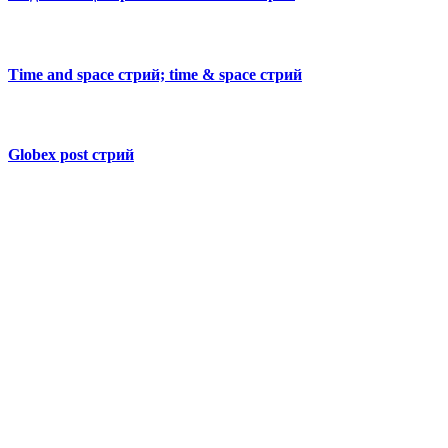
Time and space стрий; time & space стрий
Globex post стрий