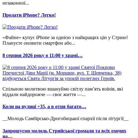
незаконної...
Продати iPhone? Легко!
«Файне» купує iPhone за однією з найкращих цін у Стрию!
Плануєте оновити смартфон або...
8 серпня 2026 року о 11:00 у храмі…
Спільною молитвою вшануймо світлу пам’ять воїнів, які
віддали найдорожче — своє життя —...
Коли на вулиці +35, а в отця багато…
__Молодь Самбірсько-Дрогобицької єпархії після літургії__
Запрошуємо молодь Стрийської громади та всіх охочих
на…