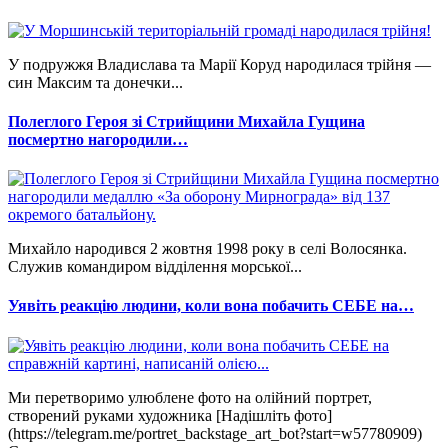
У подружжя Владислава та Марії Коруд народилася трійня —
син Максим та донечки...
Полеглого Героя зі Стрийщини Михайла Гущина
посмертно нагородили…
Михайло народився 2 жовтня 1998 року в селі Волосянка.
Служив командиром відділення морської...
Уявіть реакцію людини, коли вона побачить СЕБЕ на…
Ми перетворимо улюблене фото на олійний портрет,
створений руками художника [Надішліть фото]
(https://telegram.me/portret_backstage_art_bot?start=w57780909)