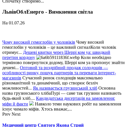
Спочатку створимо...
ЛьвівОблЕнерго - Вимкнення світла
На 01.07.26
Чому високий гемоглобін у чоловіків
Чому високий
гемоглобін у чоловіків – це важливий сигналКоли чоловік
отримує...
Дешеві квитки через Шеррі ком уа: швидкий
перетин кордону
Коли необхідно
терміново повернутися додому, Шеррі ком уа пропонує знайти
дешеві...
Оптовий та роздрібний продаж солодощів —
особливості ринку, пошук партнерів та переваги інтернет-
магазинів
Сучасний ринок солодощів максимально
різноманітний та динамічний, що створює безліч
можливостей...
Як називається грузинський хліб
Основна
назва грузинського хлібаПурі — саме так грузини називають
будь-який хліб....
Кандидатська дисертація на замовлення:
міфи й факти
Навколо теми наукових робіт на замовлення
існує чимало міфів. Хтось вважає,...
Prev
Next
Медичний центр Святого Якова Стрий