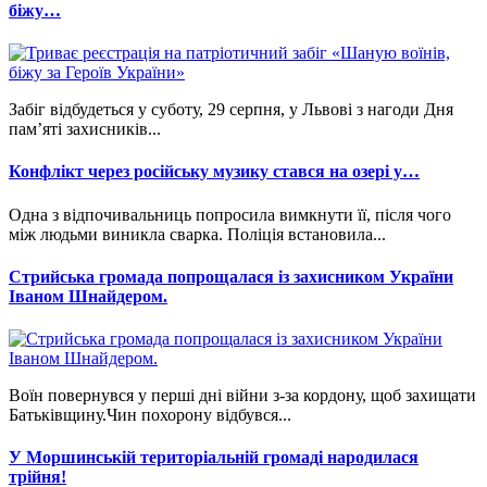
біжу…
Забіг відбудеться у суботу, 29 серпня, у Львові з нагоди Дня
пам’яті захисників...
Конфлікт через російську музику стався на озері у…
Одна з відпочивальниць попросила вимкнути її, після чого
між людьми виникла сварка. Поліція встановила...
Стрийська громада попрощалася із захисником України
Іваном Шнайдером.
Воїн повернувся у перші дні війни з-за кордону, щоб захищати
Батьківщину.Чин похорону відбувся...
У Моршинській територіальній громаді народилася
трійня!