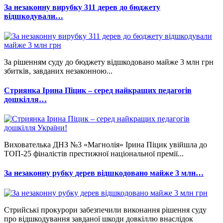
За незаконну вирубку 311 дерев до бюджету
відшкодували…
За рішенням суду до бюджету відшкодовано майже 3 млн грн
збитків, завданих незаконною...
Стриянка Ірина Піцик – серед найкращих педагогів
дошкілля…
Вихователька ДНЗ №3 «Магнолія» Ірина Піцик увійшла до
ТОП-25 фіналістів престижної національної премії...
За незаконну рубку дерев відшкодовано майже 3 млн…
Стрийські прокурори забезпечили виконання рішення суду
про відшкодування завданої шкоди довкіллю внаслідок