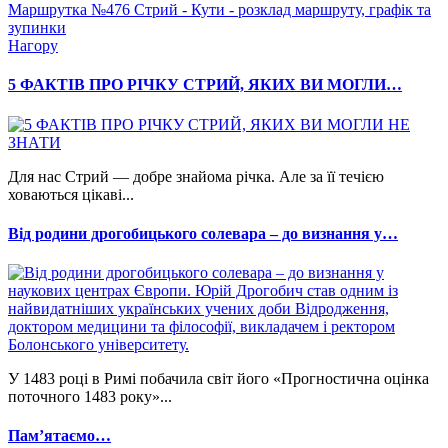
Маршрутка №476 Стрий - Кути - розклад маршруту, графік та
зупинки
Нагору
5 ФАКТІВ ПРО РІЧКУ СТРИЙ, ЯКИХ ВИ МОГЛИ…
Для нас Стрий — добре знайома річка. Але за її течією
ховаються цікаві...
Від родини дрогобицького солевара – до визнання у…
У 1483 році в Римі побачила світ його «Прогностична оцінка
поточного 1483 року»...
Памʼятаємо…