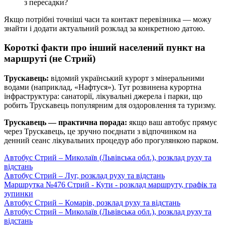
з пересадки?
Якщо потрібні точніші часи та контакт перевізника — можу
знайти і додати актуальний розклад за конкретною датою.
Короткі факти про інший населений пункт на
маршруті (не Стрий)
Трускавець:
відомий український курорт з мінеральними
водами (наприклад, «Нафтуся»). Тут розвинена курортна
інфраструктура: санаторії, лікувальні джерела і парки, що
робить Трускавець популярним для оздоровлення та туризму.
Трускавець — практична порада:
якщо ваш автобус прямує
через Трускавець, це зручно поєднати з відпочинком на
денний сеанс лікувальних процедур або прогулянкою парком.
Автобус Стрий – Миколаїв (Львівська обл.), розклад руху та
відстань
Автобус Стрий – Луг, розклад руху та відстань
Маршрутка №476 Стрий - Кути - розклад маршруту, графік та
зупинки
Автобус Стрий – Комарів, розклад руху та відстань
Автобус Стрий – Миколаїв (Львівська обл.), розклад руху та
відстань