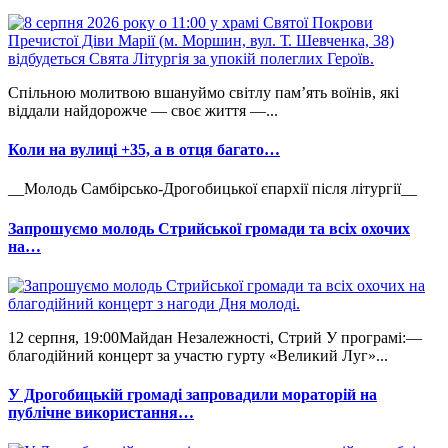
Спільною молитвою вшануймо світлу пам’ять воїнів, які
віддали найдорожче — своє життя —...
Коли на вулиці +35, а в отця багато…
__Молодь Самбірсько-Дрогобицької єпархії після літургії__
Запрошуємо молодь Стрийської громади та всіх охочих
на…
12 серпня, 19:00Майдан Незалежності, Стрий У програмі:—
благодійний концерт за участю гурту «Великий Луг»...
У Дрогобицькій громаді запровадили мораторій на
публічне використання…