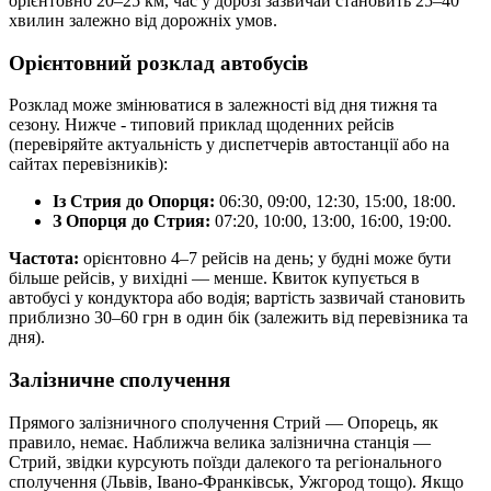
орієнтовно 20–25 км, час у дорозі зазвичай становить 25–40
хвилин залежно від дорожніх умов.
Орієнтовний розклад автобусів
Розклад може змінюватися в залежності від дня тижня та
сезону. Нижче - типовий приклад щоденних рейсів
(перевіряйте актуальність у диспетчерів автостанції або на
сайтах перевізників):
Із Стрия до Опорця:
06:30, 09:00, 12:30, 15:00, 18:00.
З Опорця до Стрия:
07:20, 10:00, 13:00, 16:00, 19:00.
Частота:
орієнтовно 4–7 рейсів на день; у будні може бути
більше рейсів, у вихідні — менше. Квиток купується в
автобусі у кондуктора або водія; вартість зазвичай становить
приблизно 30–60 грн в один бік (залежить від перевізника та
дня).
Залізничне сполучення
Прямого залізничного сполучення Стрий — Опорець, як
правило, немає. Наближча велика залізнична станція —
Стрий, звідки курсують поїзди далекого та регіонального
сполучення (Львів, Івано‑Франківськ, Ужгород тощо). Якщо