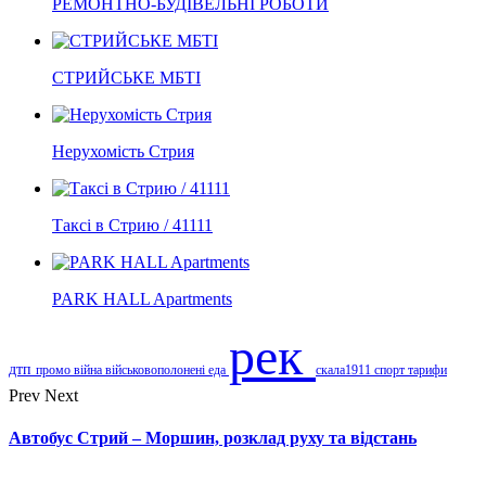
РЕМОНТНО-БУДІВЕЛЬНІ РОБОТИ
СТРИЙСЬКЕ МБТІ
Нерухомість Стрия
Таксі в Стрию / 41111
PARK HALL Apartments
рек
дтп
промо
війна
військовополонені
еда
скала1911
спорт
тарифи
Prev
Next
Автобус Стрий – Моршин, розклад руху та відстань