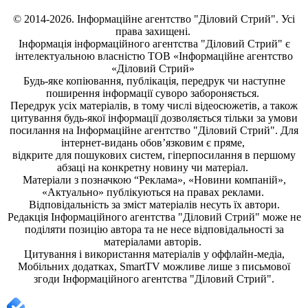
© 2014-2026. Інформаційне агентство "Діловий Стрий". Усі
права захищені.
Інформація
інформаційного агентства "Діловий Стрий"
є
інтелектуальною власністю ТОВ «Інформаційне агентство
«Діловий Стрий»
Будь-яке копiювання, публiкацiя, передрук чи наступне
поширення iнформацiї суворо забороняється.
Передрук усіх матеріалів, в тому числі відеосюжетів, а також
цитування будь-якої інформації дозволяється тільки за умови
посилання на
Інформаційне агентство "Діловий Стрий"
. Для
інтернет-видань обов’язковим є пряме,
відкрите для пошукових систем, гіперпосилання в першому
абзаці на конкретну новину чи матеріал.
Матеріали з позначкою “Реклама», «Новини компаній»,
«Актуально» публікуються на правах реклами.
Відповідальність за зміст матеріалів несуть їх автори.
Редакція
Інформаційного агентства "Діловий Стрий"
може не
поділяти позицію автора та не несе відповідальності за
матеріалами авторів.
Цитування і використання матеріалів у оффлайн-медіа,
Мобільних додатках, SmartTV можливе лише з письмової
згоди
Інформаційного агентства "
Діловий Стрий".