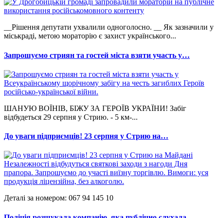
__Рішення депутати ухвалили одноголосно. __ Як зазначили у
міськраді, метою мораторію є захист українського...
Запрошуємо стриян та гостей міста взяти участь у…
ШАНУЮ ВОЇНІВ, БІЖУ ЗА ГЕРОЇВ УКРАЇНИ! Забіг
відбудеться 29 серпня у Стрию. - 5 км-...
До уваги підприємців! 23 серпня у Стрию на…
Деталі за номером: 067 94 145 10
Поліція розшукала компанію, яка публічно слухала