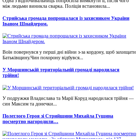
Одна з відпочивальниць попросила вимкнути її, після чого
між людьми виникла сварка. Поліція встановила...
Стрийська громада попрощалася із захисником України
Іваном Шнайдером.
Воїн повернувся у перші дні війни з-за кордону, щоб захищати
Батьківщину.Чин похорону відбувся...
У Моршинській територіальній громаді народилася
трійня!
У подружжя Владислава та Марії Коруд народилася трійня —
син Максим та донечки...
Полеглого Героя зі Стрийщини Михайла Гущина
посмертно нагородили…