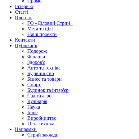
Промо
Інтерв'ю
Статті
Про нас
ГО «Діловий Стрий»
Мета та цілі
Наші проекти
Контакти
Публікації
Подорож
Фінанси
Здоров'я
Авто та техніка
Будівництво
Бізнес та товари
Спорт
Будинок та інтер'єр
Сад та агро
Кулінарія
Наука
Інше
Виробництво
IT та техніка
Напрямки
Стрий заклади