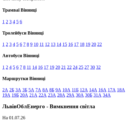
Трамваї Вінниці
1
2
3
4
5
6
Тролейбуси Вінниці
1
2
3
4
5
6
7
8
9
10
11
12
13
14
15
16
17
18
19
20
22
Автобуси Вінниці
1
2
4
5
6
7
8
11
14
16
17
19
20
21
22
24
25
27
30
32
Маршрутки Вінниці
2А
2Б
3А
3Б
5А
7А
8А
8Б
9А
10А
11Б
12А
14А
16А
17А
18А
19А
19Б
20А
21А
22А
23А
28А
29А
30А
30Б
31А
34А
ЛьвівОблЕнерго - Вимкнення світла
На 01.07.26