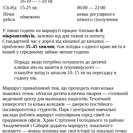
16-19 — 7-10 хв
Сб-Нд
15-25 хв
06:00 — 22:00
Нічні
немає регулярного
обмежено
рейси
нічного сполучення
У пікові години на маршруті працює близько
6–8
мікроавтобусів
, залежно від дня тижня та попиту.
Стандартний час у дорозі від кінцевої до кінцевої —
приблизно
35–45 хвилин
, тож поїздка з одного краю міста в
інший у середньому займає менше години.
Порада: якщо потрібно потрапити до дитячої
клініки або на заняття в техуніверситет —
плануйте виїзд із запасом 10–15 хв на пересадку в
годину пік.
Маршрут привабливий тим, що проходить повз кілька
знакових точок: обласна дитяча клінічна лікарня — головний
медичний центр для маленьких пацієнтів; Технічний
університет та кілька коледжів — джерело постійного
пасажиропотоку студентів; Парк і центральні навчальні
заклади роблять маршрут популярним серед сімей та
працівників офісів. Храм Стрітення Господнього та райони
Академічний і Сабарів додають маршруту локального
колориту — кожна зупинка має свої історії та локальні точки