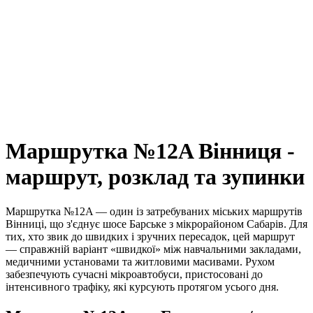
Маршрутка №12A Вінниця -
маршрут, розклад та зупинки
Маршрутка №12A — один із затребуваних міських маршрутів
Вінниці, що з'єднує шосе Барське з мікрорайоном Сабарів. Для
тих, хто звик до швидких і зручних пересадок, цей маршрут
— справжній варіант «швидкої» між навчальними закладами,
медичними установами та житловими масивами. Рухом
забезпечують сучасні мікроавтобуси, пристосовані до
інтенсивного трафіку, які курсують протягом усього дня.