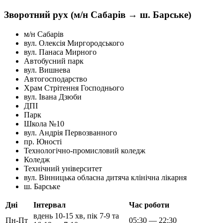
Зворотний рух (м/н Сабарів → ш. Барське)
м/н Сабарів
вул. Олексія Миргородського
вул. Панаса Мирного
Автобусний парк
вул. Вишнева
Автогосподарство
Храм Стрітення Господнього
вул. Івана Дзюби
ДПІ
Парк
Школа №10
вул. Андрія Первозванного
пр. Юності
Технологічно-промисловий коледж
Коледж
Технічний університет
вул. Вінницька обласна дитяча клінічна лікарня
ш. Барське
Дні
Інтервал
Час роботи
вдень 10-15 хв, пік 7-9 та
Пн-Пт
05:30 — 22:30