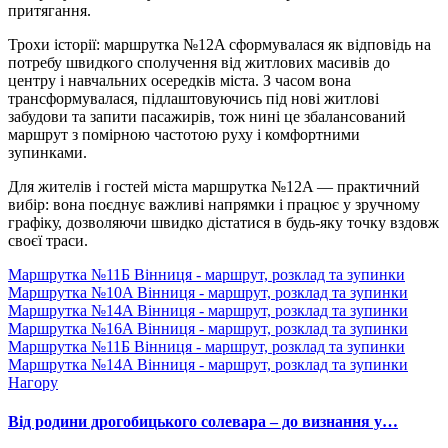
притягання.
Трохи історії: маршрутка №12A сформувалася як відповідь на
потребу швидкого сполучення від житлових масивів до
центру і навчальних осередків міста. З часом вона
трансформувалася, підлаштовуючись під нові житлові
забудови та запити пасажирів, тож нині це збалансований
маршрут з помірною частотою руху і комфортними
зупинками.
Для жителів і гостей міста маршрутка №12A — практичний
вибір: вона поєднує важливі напрямки і працює у зручному
графіку, дозволяючи швидко дістатися в будь-яку точку вздовж
своєї траси.
Маршрутка №11Б Вінниця - маршрут, розклад та зупинки
Маршрутка №10A Вінниця - маршрут, розклад та зупинки
Маршрутка №14A Вінниця - маршрут, розклад та зупинки
Маршрутка №16A Вінниця - маршрут, розклад та зупинки
Маршрутка №11Б Вінниця - маршрут, розклад та зупинки
Маршрутка №14A Вінниця - маршрут, розклад та зупинки
Нагору
Від родини дрогобицького солевара – до визнання у…