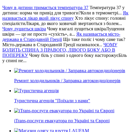
Чому в дитини тримається температура 37
Температура 37 у
дитини: норма чи привід для тривоги?Коли в термометрі...
Як
називається лікар який лікує спину
Хто лікує спину: головні
спеціалістиЛікаря, до якого зазвичай звертаються з болем...
Чому лущиться шкіра
Чому взагалі лущиться шкіраЛущення
шкіри — це не просто «сухість», а...
Як називається місто-
держава в Стародавній Греції
Що таке поліс і чому саме так?
Місто-держава в Стародавній Греції називалося...
ЧОМУ
БОЛИТЬ СПИНА З ПРАВОГО, ЛІВОГО БОКУ АБО В
ПОПЕРЕКУ
Чому біль у спині з одного боку насторожуєБіль
у спині не...
Ремонт холодильників / Заправка автокондиціонерів
Туристична агенція "Поїхали з нами"
iTrans-послуги евакуатора по Україні та Європі