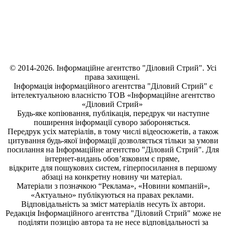
© 2014-2026. Інформаційне агентство "Діловий Стрий". Усі
права захищені.
Інформація
інформаційного агентства "Діловий Стрий"
є
інтелектуальною власністю ТОВ «Інформаційне агентство
«Діловий Стрий»
Будь-яке копiювання, публiкацiя, передрук чи наступне
поширення iнформацiї суворо забороняється.
Передрук усіх матеріалів, в тому числі відеосюжетів, а також
цитування будь-якої інформації дозволяється тільки за умови
посилання на
Інформаційне агентство "Діловий Стрий"
. Для
інтернет-видань обов’язковим є пряме,
відкрите для пошукових систем, гіперпосилання в першому
абзаці на конкретну новину чи матеріал.
Матеріали з позначкою “Реклама», «Новини компаній»,
«Актуально» публікуються на правах реклами.
Відповідальність за зміст матеріалів несуть їх автори.
Редакція
Інформаційного агентства "Діловий Стрий"
може не
поділяти позицію автора та не несе відповідальності за