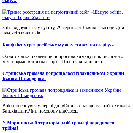
біжу…
Забіг відбудеться у суботу, 29 серпня, у Львові з нагоди Дня
пам’яті захисників...
Конфлікт через російську музику стався на озері у…
Одна з відпочивальниць попросила вимкнути її, після чого
між людьми виникла сварка. Поліція встановила...
Стрийська громада попрощалася із захисником України
Іваном Шнайдером.
Воїн повернувся у перші дні війни з-за кордону, щоб захищати
Батьківщину.Чин похорону відбувся...
У Моршинській територіальній громаді народилася
трійня!