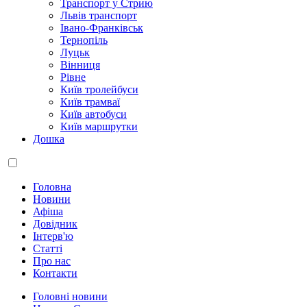
Транспорт у Стрию
Львів транспорт
Івано-Франківськ
Тернопіль
Луцьк
Вінниця
Рівне
Київ тролейбуси
Київ трамваї
Київ автобуси
Київ маршрутки
Дошка
Головна
Новини
Афіша
Довідник
Інтерв'ю
Статті
Про нас
Контакти
Головні новини