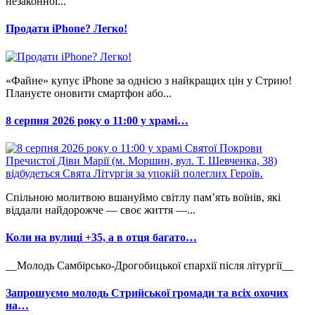
незаконної...
Продати iPhone? Легко!
«Файне» купує iPhone за однією з найкращих цін у Стрию!
Плануєте оновити смартфон або...
8 серпня 2026 року о 11:00 у храмі…
Спільною молитвою вшануймо світлу пам’ять воїнів, які
віддали найдорожче — своє життя —...
Коли на вулиці +35, а в отця багато…
__Молодь Самбірсько-Дрогобицької єпархії після літургії__
Запрошуємо молодь Стрийської громади та всіх охочих
на…