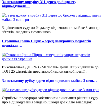
За незаконну вирубку 311 дерев до бюджету
відшкодували…
За рішенням суду до бюджету відшкодовано майже 3 млн грн
збитків, завданих незаконною...
Стриянка Ірина Піцик – серед найкращих педагогів
дошкілля…
Вихователька ДНЗ №3 «Магнолія» Ірина Піцик увійшла до
ТОП-25 фіналістів престижної національної премії...
За незаконну рубку дерев відшкодовано майже 3 млн…
Стрийські прокурори забезпечили виконання рішення суду
про відшкодування завданої шкоди довкіллю внаслідок