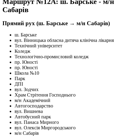
Маршрут №12A: ш. Барське - м/н
Сабарів
Прямий рух (ш. Барське → м/н Сабарів)
ш. Барське
вул. Вінницька обласна дитяча клінічна лікарня
Технічний університет
Коледж
Технологічно-промисловий коледж
пр. Юності
пр. Юності
Школа №10
Парк
ДПІ
вул. Зодчих
Храм Стрітення Господнього
м/н Академічний
Автогосподарство
вул. Вишнева
Автобусний парк
вул. Панаса Мирного
вул. Олексія Миргородського
м/н Сабарів