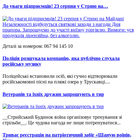
До уваги підприємців! 23 серпня у Стрию на…
Деталі за номером: 067 94 145 10
Поліція розшукала компанію, яка публічно слухала
російську музику
Поліцейські встановили осіб, які гучно відтворювали
російськомовні пісні на пляжі озера у Трускавці....
Ветеранів та їхніх дружин запрошують в тир
__Стрийський Будинок воїна організовує тренування зі
стрільби__. Це чудова нагода не лише потренуватися...
Триває реєстрація на патріотичний забіг «Шаную воїнів,