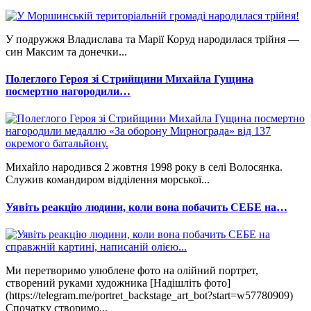
У подружжя Владислава та Марії Коруд народилася трійня —
син Максим та донечки...
Полеглого Героя зі Стрийщини Михайла Гущина
посмертно нагородили…
Михайло народився 2 жовтня 1998 року в селі Волосянка.
Служив командиром відділення морської...
Уявіть реакцію людини, коли вона побачить СЕБЕ на…
Ми перетворимо улюблене фото на олійний портрет,
створений руками художника [Надішліть фото]
(https://telegram.me/portret_backstage_art_bot?start=w57780909)
Спочатку створимо...