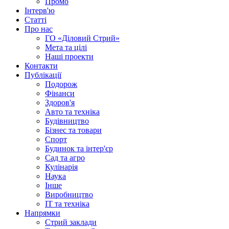
Промо
Інтерв'ю
Статті
Про нас
ГО «Діловий Стрий»
Мета та цілі
Наші проекти
Контакти
Публікації
Подорож
Фінанси
Здоров'я
Авто та техніка
Будівництво
Бізнес та товари
Спорт
Будинок та інтер'єр
Сад та агро
Кулінарія
Наука
Інше
Виробництво
IT та техніка
Напрямки
Стрий заклади