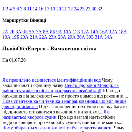
1
2
4
5
6
7
8
11
14
16
17
19
20
21
22
24
25
27
30
32
Маршрутки Вінниці
2А
2Б
3А
3Б
5А
7А
8А
8Б
9А
10А
11Б
12А
14А
16А
17А
18А
19А
19Б
20А
21А
22А
23А
28А
29А
30А
30Б
31А
34А
ЛьвівОблЕнерго - Вимкнення світла
На 01.07.26
Як правильно називається ідентифікаційний код
Чому
важливо знати офіційну назву
Центр Здорової Молоді: як
змінюється життя після проходження реабілітації
Шлях до
одужання від залежності — не просто відмова від речовини....
Нова спецтехніка чи техніка з напрацюванням: що вигідніше
для підприємства
Під час оновлення технічного парку багато
підприємств стикаються з важливим питанням:...
Як
називається хвороба судин
Про що взагалі йдетьсяКоли
медики говорять про «хворобу судин», найчастіше мають...
Чому збираються гази в животі та буває здуття живота
Чому