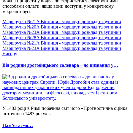
можна придбати у водія або скористатися електронними
способами оплати, якщо вони доступні у конкретному
мікроавтобусі.
Маршрутка №21A Вінниця - маршрут, розклад та зупинки
Маршрутка №20A Вінниця - маршрут, розклад та зупинки
Маршрутка №23A Вінниця - маршрут, розклад та зупинки
Маршрутка №28A Вінниця - маршрут, розклад та зупинки
Маршрутка №21A Вінниця - маршрут, розклад та зупинки
Маршрутка №23A Вінниця - маршрут, розклад та зупинки
Нагору
Від родини дрогобицького солевара – до визнання у…
У 1483 році в Римі побачила світ його «Прогностична оцінка
поточного 1483 року»...
Памʼятаємо…