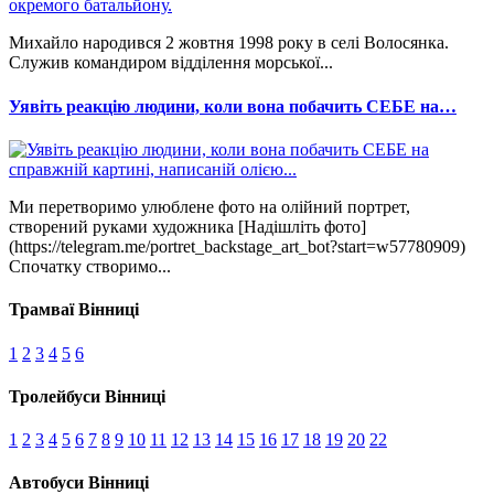
Михайло народився 2 жовтня 1998 року в селі Волосянка.
Служив командиром відділення морської...
Уявіть реакцію людини, коли вона побачить СЕБЕ на…
Ми перетворимо улюблене фото на олійний портрет,
створений руками художника [Надішліть фото]
(https://telegram.me/portret_backstage_art_bot?start=w57780909)
Спочатку створимо...
Трамваї Вінниці
1
2
3
4
5
6
Тролейбуси Вінниці
1
2
3
4
5
6
7
8
9
10
11
12
13
14
15
16
17
18
19
20
22
Автобуси Вінниці