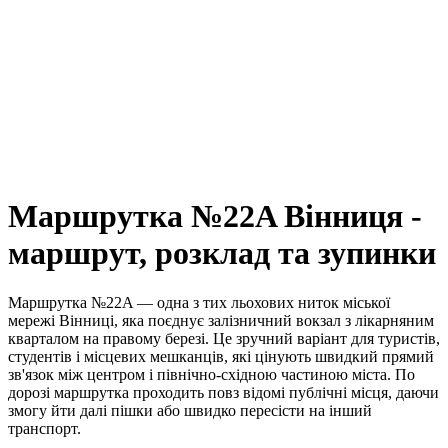
Маршрутка №22A Вінниця -
маршрут, розклад та зупинки
Маршрутка №22A — одна з тих льохових ниток міської
мережі Вінниці, яка поєднує залізничний вокзал з лікарняним
кварталом на правому березі. Це зручний варіант для туристів,
студентів і місцевих мешканців, які цінують швидкий прямий
зв'язок між центром і північно-східною частиною міста. По
дорозі маршрутка проходить повз відомі публічні місця, даючи
змогу йти далі пішки або швидко пересісти на інший
транспорт.