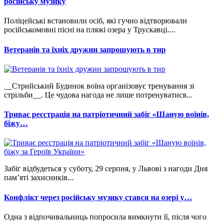
російську музику
Поліцейські встановили осіб, які гучно відтворювали
російськомовні пісні на пляжі озера у Трускавці....
Ветеранів та їхніх дружин запрошують в тир
__Стрийський Будинок воїна організовує тренування зі
стрільби__. Це чудова нагода не лише потренуватися...
Триває реєстрація на патріотичний забіг «Шаную воїнів,
біжу…
Забіг відбудеться у суботу, 29 серпня, у Львові з нагоди Дня
пам’яті захисників...
Конфлікт через російську музику стався на озері у…
Одна з відпочивальниць попросила вимкнути її, після чого