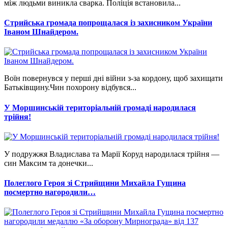
між людьми виникла сварка. Поліція встановила...
Стрийська громада попрощалася із захисником України
Іваном Шнайдером.
Воїн повернувся у перші дні війни з-за кордону, щоб захищати
Батьківщину.Чин похорону відбувся...
У Моршинській територіальній громаді народилася
трійня!
У подружжя Владислава та Марії Коруд народилася трійня —
син Максим та донечки...
Полеглого Героя зі Стрийщини Михайла Гущина
посмертно нагородили…