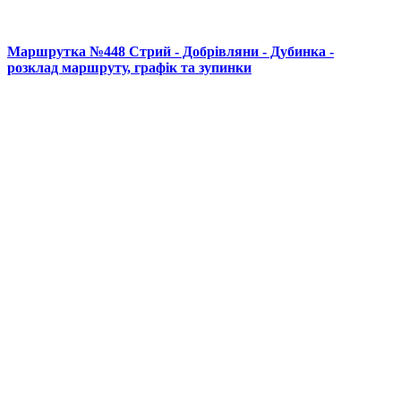
Маршрутка №448 Стрий - Добрівляни - Дубинка -
розклад маршруту, графік та зупинки