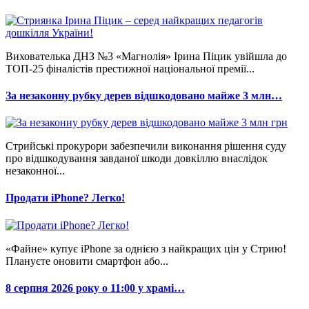
Вихователька ДНЗ №3 «Магнолія» Ірина Піцик увійшла до
ТОП-25 фіналістів престижної національної премії...
За незаконну рубку дерев відшкодовано майже 3 млн…
Стрийські прокурори забезпечили виконання рішення суду
про відшкодування завданої шкоди довкіллю внаслідок
незаконної...
Продати iPhone? Легко!
«Файне» купує iPhone за однією з найкращих цін у Стрию!
Плануєте оновити смартфон або...
8 серпня 2026 року о 11:00 у храмі…