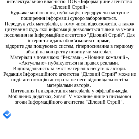
інтелектуальною власністю ТОВ «Інформаційне агентство
«Діловий Стрий»
Будь-яке копiювання, публiкацiя, передрук чи наступне
поширення iнформацiї суворо забороняється.
Передрук усіх матеріалів, в тому числі відеосюжетів, а також
цитування будь-якої інформації дозволяється тільки за умови
посилання на
Інформаційне агентство "Діловий Стрий"
. Для
інтернет-видань обов’язковим є пряме,
відкрите для пошукових систем, гіперпосилання в першому
абзаці на конкретну новину чи матеріал.
Матеріали з позначкою “Реклама», «Новини компаній»,
«Актуально» публікуються на правах реклами.
Відповідальність за зміст матеріалів несуть їх автори.
Редакція
Інформаційного агентства "Діловий Стрий"
може не
поділяти позицію автора та не несе відповідальності за
матеріалами авторів.
Цитування і використання матеріалів у оффлайн-медіа,
Мобільних додатках, SmartTV можливе лише з письмової
згоди
Інформаційного агентства "
Діловий Стрий".