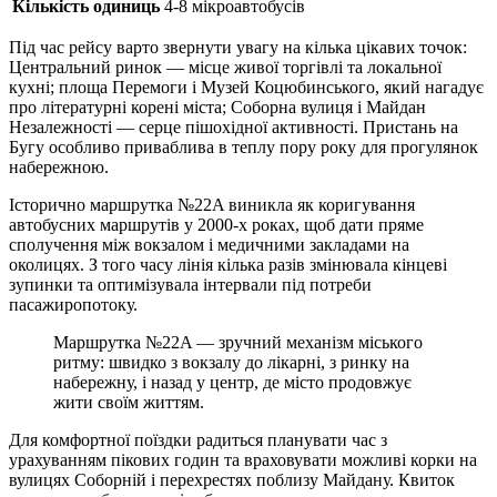
Кількість одиниць
4-8 мікроавтобусів
Під час рейсу варто звернути увагу на кілька цікавих точок:
Центральний ринок — місце живої торгівлі та локальної
кухні; площа Перемоги і Музей Коцюбинського, який нагадує
про літературні корені міста; Соборна вулиця і Майдан
Незалежності — серце пішохідної активності. Пристань на
Бугу особливо приваблива в теплу пору року для прогулянок
набережною.
Історично маршрутка №22A виникла як коригування
автобусних маршрутів у 2000-х роках, щоб дати пряме
сполучення між вокзалом і медичними закладами на
околицях. З того часу лінія кілька разів змінювала кінцеві
зупинки та оптимізувала інтервали під потреби
пасажиропотоку.
Маршрутка №22A — зручний механізм міського
ритму: швидко з вокзалу до лікарні, з ринку на
набережну, і назад у центр, де місто продовжує
жити своїм життям.
Для комфортної поїздки радиться планувати час з
урахуванням пікових годин та враховувати можливі корки на
вулицях Соборній і перехрестях поблизу Майдану. Квиток