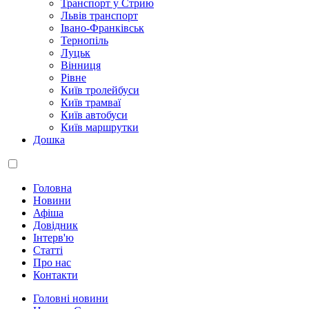
Транспорт у Стрию
Львів транспорт
Івано-Франківськ
Тернопіль
Луцьк
Вінниця
Рівне
Київ тролейбуси
Київ трамваї
Київ автобуси
Київ маршрутки
Дошка
Головна
Новини
Афіша
Довідник
Інтерв'ю
Статті
Про нас
Контакти
Головні новини