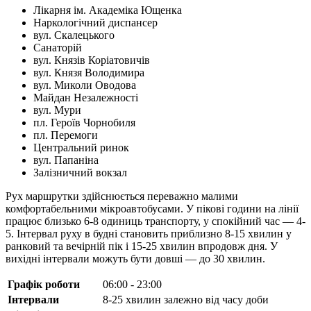
Лікарня ім. Академіка Ющенка
Наркологічний диспансер
вул. Скалецького
Санаторій
вул. Князів Коріатовичів
вул. Князя Володимира
вул. Миколи Оводова
Майдан Незалежності
вул. Мури
пл. Героїв Чорнобиля
пл. Перемоги
Центральний ринок
вул. Папаніна
Залізничний вокзал
Рух маршрутки здійснюється переважно малими
комфортабельними мікроавтобусами. У пікові години на лінії
працює близько 6-8 одиниць транспорту, у спокійний час — 4-
5. Інтервал руху в будні становить приблизно 8-15 хвилин у
ранковий та вечірній пік і 15-25 хвилин впродовж дня. У
вихідні інтервали можуть бути довші — до 30 хвилин.
Графік роботи
06:00 - 23:00
Інтервали
8-25 хвилин залежно від часу доби