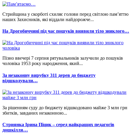
Стрийщина у скорботі схиляє голови перед світлою пам’яттю
наших Захисників, які віддали найдорожче...
На Дрогобиччині під час пошуків виявили тіло зниклого…
Пізно ввечері 7 серпня рятувальників залучили до пошуків
чоловіка 1953 року народження, який...
За незаконну вирубку 311 дерев до бюджету
відшкодували…
За рішенням суду до бюджету відшкодовано майже 3 млн грн
збитків, завданих незаконною...
Стриянка Ірина Піцик – серед найкращих педагогів
дошкілля…