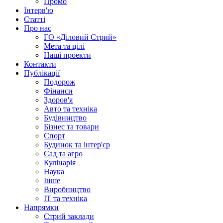
Промо
Інтерв'ю
Статті
Про нас
ГО «Діловий Стрий»
Мета та цілі
Наші проекти
Контакти
Публікації
Подорож
Фінанси
Здоров'я
Авто та техніка
Будівництво
Бізнес та товари
Спорт
Будинок та інтер'єр
Сад та агро
Кулінарія
Наука
Інше
Виробництво
IT та техніка
Напрямки
Стрий заклади