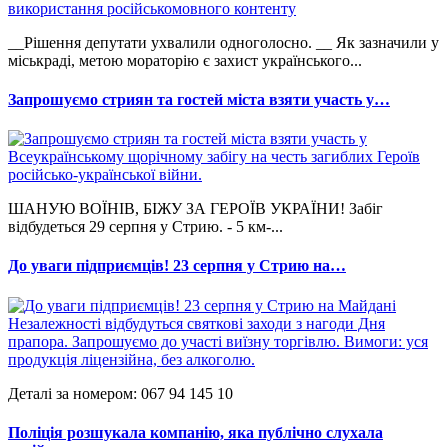
__Рішення депутати ухвалили одноголосно. __ Як зазначили у
міськраді, метою мораторію є захист українського...
Запрошуємо стриян та гостей міста взяти участь у…
ШАНУЮ ВОЇНІВ, БІЖУ ЗА ГЕРОЇВ УКРАЇНИ! Забіг
відбудеться 29 серпня у Стрию. - 5 км-...
До уваги підприємців! 23 серпня у Стрию на…
Деталі за номером: 067 94 145 10
Поліція розшукала компанію, яка публічно слухала