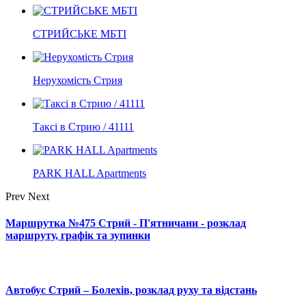
СТРИЙСЬКЕ МБТІ
Нерухомість Стрия
Таксі в Стрию / 41111
PARK HALL Apartments
Prev
Next
Маршрутка №475 Стрий - П'ятничани - розклад
маршруту, графік та зупинки
Автобус Стрий – Болехів, розклад руху та відстань