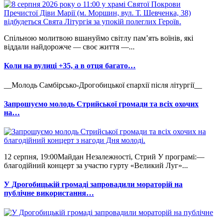
Спільною молитвою вшануймо світлу пам’ять воїнів, які
віддали найдорожче — своє життя —...
Коли на вулиці +35, а в отця багато…
__Молодь Самбірсько-Дрогобицької єпархії після літургії__
Запрошуємо молодь Стрийської громади та всіх охочих
на…
12 серпня, 19:00Майдан Незалежності, Стрий У програмі:—
благодійний концерт за участю гурту «Великий Луг»...
У Дрогобицькій громаді запровадили мораторій на
публічне використання…