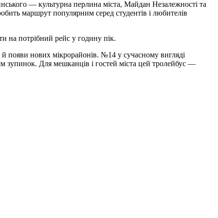
нського — культурна перлина міста, Майдан Незалежності та
робить маршрут популярним серед студентів і любителів
ти на потрібний рейс у годину пік.
а й появи нових мікрорайонів. №14 у сучасному вигляді
ям зупинок. Для мешканців і гостей міста цей тролейбус —