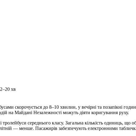
12–20 хв
бусами скорочується до 8–10 хвилин, у вечірні та позапікні год
одій на Майдані Незалежності можуть діяти коригування руху.
ані тролейбуси середнього класу. Загальна кількість одиниць, що 
у літній — менше. Пасажирів забезпечують електронними таблич