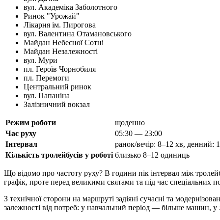
вул. Академіка Заболотного
Ринок "Урожай"
Лікарня ім. Пирогова
вул. Валентина Отамановського
Майдан Небесної Сотні
Майдан Незалежності
вул. Мури
пл. Героїв Чорнобиля
пл. Перемоги
Центральний ринок
вул. Папаніна
Залізничний вокзал
Режим роботи
щоденно
Час руху
05:30 — 23:00
Інтервал
ранок/вечір: 8–12 хв, денний: 
Кількість тролейбусів у роботі
близько 8–12 одиниць
Що відомо про частоту руху? В години пік інтервал між тролей
графік, проте перед великими святами та під час спеціальних п
З технічної сторони на маршруті задіяні сучасні та модернізов
залежності від потреб: у навчальний період — більше машин, 