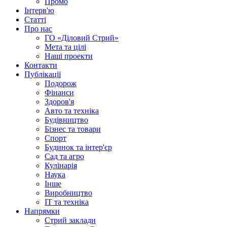
Промо
Інтерв'ю
Статті
Про нас
ГО «Діловий Стрий»
Мета та цілі
Наші проекти
Контакти
Публікації
Подорож
Фінанси
Здоров'я
Авто та техніка
Будівництво
Бізнес та товари
Спорт
Будинок та інтер'єр
Сад та агро
Кулінарія
Наука
Інше
Виробництво
IT та техніка
Напрямки
Стрий заклади