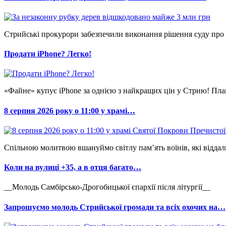
Стрийські прокурори забезпечили виконання рішення суду про 
Продати iPhone? Легко!
«Файне» купує iPhone за однією з найкращих цін у Стрию! Пла
8 серпня 2026 року о 11:00 у храмі…
Спільною молитвою вшануймо світлу пам’ять воїнів, які відда
Коли на вулиці +35, а в отця багато…
__Молодь Самбірсько-Дрогобицької єпархії після літургії__
Запрошуємо молодь Стрийської громади та всіх охочих на…