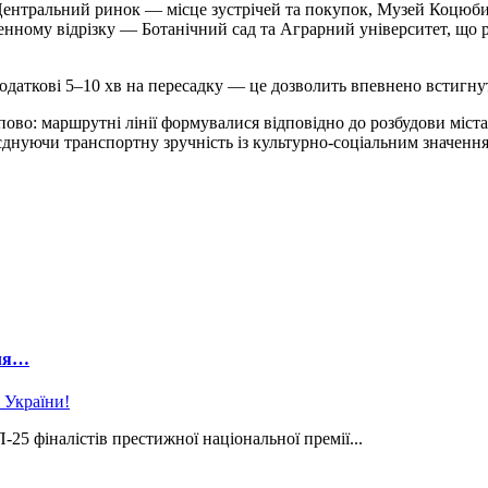
Центральний ринок — місце зустрічей та покупок, Музей Коцюби
нному відрізку — Ботанічний сад та Аграрний університет, що 
додаткові 5–10 хв на пересадку — це дозволить впевнено встигну
ово: маршрутні лінії формувалися відповідно до розбудови міст
оєднуючи транспортну зручність із культурно-соціальним значенн
лля…
5 фіналістів престижної національної премії...