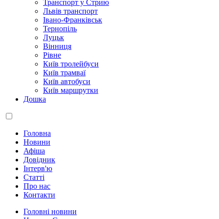
Транспорт у Стрию
Львів транспорт
Івано-Франківськ
Тернопіль
Луцьк
Вінниця
Рівне
Київ тролейбуси
Київ трамваї
Київ автобуси
Київ маршрутки
Дошка
Головна
Новини
Афіша
Довідник
Інтерв'ю
Статті
Про нас
Контакти
Головні новини