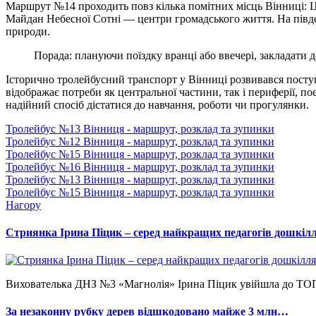
Маршрут №14 проходить повз кілька помітних місць Вінниці: 
Майдан Небесної Сотні — центри громадського життя. На півде
природи.
Порада: плануючи поїздку вранці або ввечері, закладати 
Історично тролейбусний транспорт у Вінниці розвивався поступ
відображає потреби як центральної частини, так і периферії, п
надійний спосіб дістатися до навчання, роботи чи прогулянки.
Тролейбус №13 Вінниця - маршрут, розклад та зупинки
Тролейбус №12 Вінниця - маршрут, розклад та зупинки
Тролейбус №15 Вінниця - маршрут, розклад та зупинки
Тролейбус №16 Вінниця - маршрут, розклад та зупинки
Тролейбус №13 Вінниця - маршрут, розклад та зупинки
Тролейбус №15 Вінниця - маршрут, розклад та зупинки
Нагору
Стриянка Ірина Піцик – серед найкращих педагогів дошкі
Вихователька ДНЗ №3 «Магнолія» Ірина Піцик увійшла до ТОП-2
За незаконну рубку дерев відшкодовано майже 3 млн…