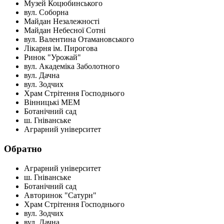
Музей Коцюбинського
вул. Соборна
Майдан Незалежності
Майдан Небесної Сотні
вул. Валентина Отамановського
Лікарня ім. Пирогова
Ринок "Урожай"
вул. Академіка Заболотного
вул. Дачна
вул. Зодчих
Храм Стрітення Господнього
Вінницькі МЕМ
Ботанічний сад
ш. Гніванське
Аграрний університет
Обратно
Аграрний університет
ш. Гніванське
Ботанічний сад
Авторинок "Сатурн"
Храм Стрітення Господнього
вул. Зодчих
вул. Дачна