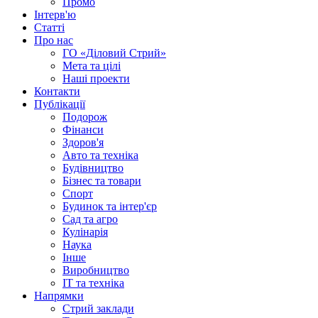
Промо
Інтерв'ю
Статті
Про нас
ГО «Діловий Стрий»
Мета та цілі
Наші проекти
Контакти
Публікації
Подорож
Фінанси
Здоров'я
Авто та техніка
Будівництво
Бізнес та товари
Спорт
Будинок та інтер'єр
Сад та агро
Кулінарія
Наука
Інше
Виробництво
IT та техніка
Напрямки
Стрий заклади