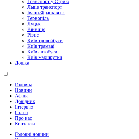
Транспорт у Стрию
Львів транспорт
Івано-Франківськ
Тернопіль
Луцьк
Вінниця
Рівне
Київ тролейбуси
Київ трамваї
Київ автобуси
Київ маршрутки
Дошка
Головна
Новини
Афіша
Довідник
Інтерв'ю
Статті
Про нас
Контакти
Головні новини