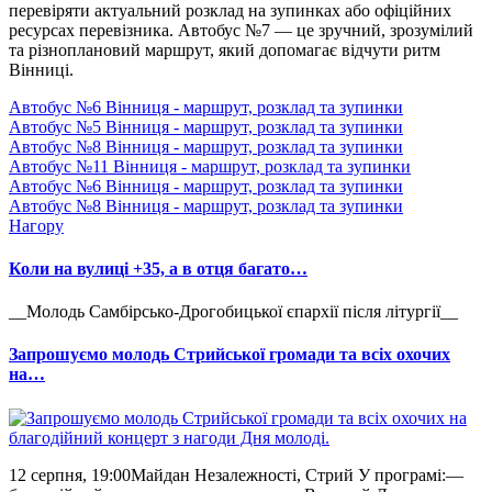
перевіряти актуальний розклад на зупинках або офіційних
ресурсах перевізника. Автобус №7 — це зручний, зрозумілий
та різноплановий маршрут, який допомагає відчути ритм
Вінниці.
Автобус №6 Вінниця - маршрут, розклад та зупинки
Автобус №5 Вінниця - маршрут, розклад та зупинки
Автобус №8 Вінниця - маршрут, розклад та зупинки
Автобус №11 Вінниця - маршрут, розклад та зупинки
Автобус №6 Вінниця - маршрут, розклад та зупинки
Автобус №8 Вінниця - маршрут, розклад та зупинки
Нагору
Коли на вулиці +35, а в отця багато…
__Молодь Самбірсько-Дрогобицької єпархії після літургії__
Запрошуємо молодь Стрийської громади та всіх охочих
на…
12 серпня, 19:00Майдан Незалежності, Стрий У програмі:—