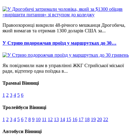
Правоохоронці викрили 48-річного мешканця Дрогобича,
який вимагав та отримав 1300 доларів США за...
У Стрию подорожчав проїзд у маршрутках до 30…
Як повідомили нам в управлінні ЖКГ Стрийської міської
ради, відтепер одна поїздка в...
Трамваї Вінниці
1
2
3
4
5
6
Тролейбуси Вінниці
1
2
3
4
5
6
7
8
9
10
11
12
13
14
15
16
17
18
19
20
22
Автобуси Вінниці