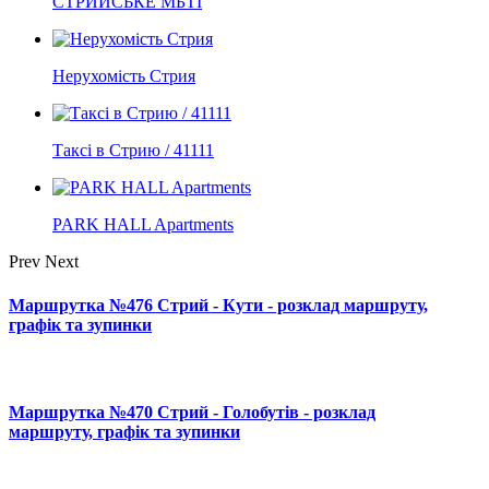
СТРИЙСЬКЕ МБТІ
Нерухомість Стрия
Таксі в Стрию / 41111
PARK HALL Apartments
Prev
Next
Маршрутка №476 Стрий - Кути - розклад маршруту,
графік та зупинки
Маршрутка №470 Стрий - Голобутів - розклад
маршруту, графік та зупинки