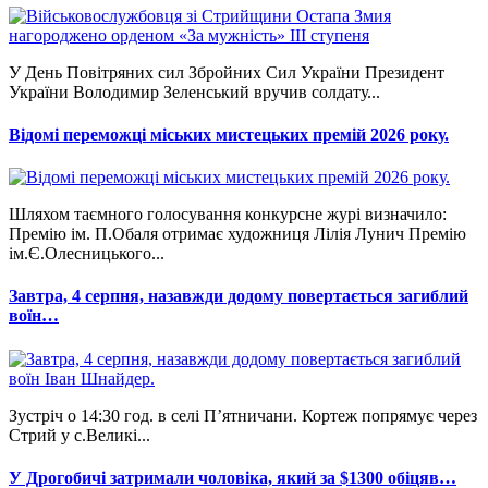
У День Повітряних сил Збройних Сил України Президент
України Володимир Зеленський вручив солдату...
Відомі переможці міських мистецьких премій 2026 року.
Шляхом таємного голосування конкурсне журі визначило:
Премію ім. П.Обаля отримає художниця Лілія Лунич Премію
ім.Є.Олесницького...
Завтра, 4 серпня, назавжди додому повертається загиблий
воїн…
Зустріч о 14:30 год. в селі П’ятничани. Кортеж попрямує через
Стрий у с.Великі...
У Дрогобичі затримали чоловіка, який за $1300 обіцяв…