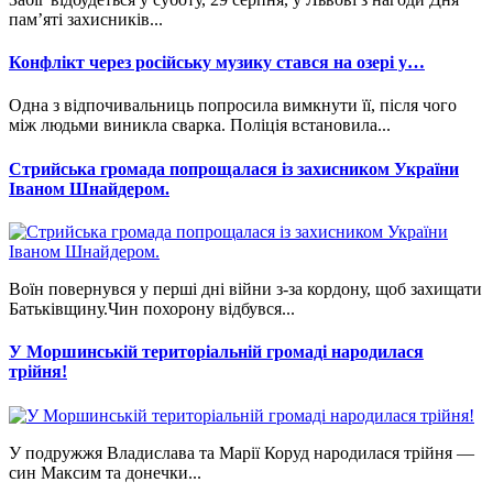
пам’яті захисників...
Конфлікт через російську музику стався на озері у…
Одна з відпочивальниць попросила вимкнути її, після чого
між людьми виникла сварка. Поліція встановила...
Стрийська громада попрощалася із захисником України
Іваном Шнайдером.
Воїн повернувся у перші дні війни з-за кордону, щоб захищати
Батьківщину.Чин похорону відбувся...
У Моршинській територіальній громаді народилася
трійня!
У подружжя Владислава та Марії Коруд народилася трійня —
син Максим та донечки...