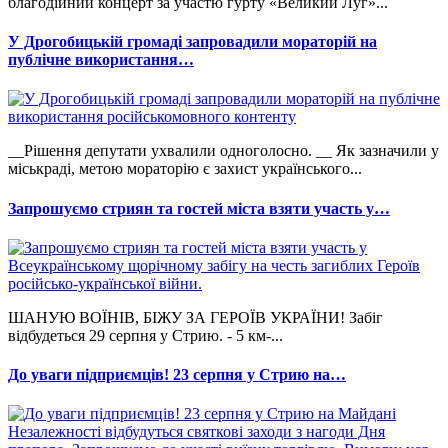
благодійний концерт за участю гурту «Великий Луг»...
У Дрогобицькій громаді запровадили мораторій на
публічне використання…
__Рішення депутати ухвалили одноголосно. __ Як зазначили у
міськраді, метою мораторію є захист українського...
Запрошуємо стриян та гостей міста взяти участь у…
ШАНУЮ ВОЇНІВ, БІЖУ ЗА ГЕРОЇВ УКРАЇНИ! Забіг
відбудеться 29 серпня у Стрию. - 5 км-...
До уваги підприємців! 23 серпня у Стрию на…