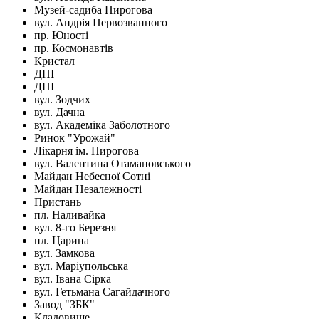
Музей-садиба Пирогова
вул. Андрія Первозванного
пр. Юності
пр. Космонавтів
Кристал
ДПІ
ДПІ
вул. Зодчих
вул. Дачна
вул. Академіка Заболотного
Ринок "Урожай"
Лікарня ім. Пирогова
вул. Валентина Отамановського
Майдан Небесної Сотні
Майдан Незалежності
Пристань
пл. Наливайка
вул. 8-го Березня
пл. Царина
вул. Замкова
вул. Маріупольська
вул. Івана Сірка
вул. Гетьмана Сагайдачного
Завод "ЗБК"
Кладовище