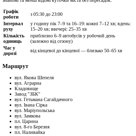
знайомі та менш відомі куточки міста без пересадок.
Графік
з 05:30 до 23:00
роботи
Інтервал
у годину пік 7–9 та 16–19: кожні 7–12 хв; вдень:
руху
15–20 хв; ввечері: 25–35 хв
Кількість
приблизно 6–9 автобусів у робочий день
одиниць
(залежно від сезону)
Час у
від кінцевої до кінцевої — близько 50–65 хв
дорозі
Маршрут
вул. Якова Шепеля
вул. Аграрна
Кладовище
Завод "ЗБК"
вул. Гетьмана Сагайдачного
вул. Івана Сірка
вул. Маріупольська
вул. Замкова
пл. Царина
вул. 8-го Березня
пл. Наливайка