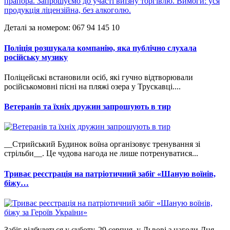
Деталі за номером: 067 94 145 10
Поліція розшукала компанію, яка публічно слухала
російську музику
Поліцейські встановили осіб, які гучно відтворювали
російськомовні пісні на пляжі озера у Трускавці....
Ветеранів та їхніх дружин запрошують в тир
__Стрийський Будинок воїна організовує тренування зі
стрільби__. Це чудова нагода не лише потренуватися...
Триває реєстрація на патріотичний забіг «Шаную воїнів,
біжу…
Забіг відбудеться у суботу, 29 серпня, у Львові з нагоди Дня