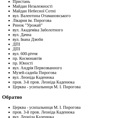
Пристань
Майдан Незалежності
Майдан Небесної Сотні
вул. Валентина Отамановського
Лікарня ім. Пирогова
Ринок "Урожай"
вул. Академіка Заболотного
вул. Дачна
вул. Івана Дзюби
ДПІ
ДПІ
вул. 600-річчя
пр. Космонавтів
пр. Юності
вул. Андрія Первозванного
Музей-садиба Пирогова
вул. Леоніда Каденюка
пров. 3-й пров. Леоніда Каденюка
Церква - усипальниця М. І. Пирогова
Обратно
Церква - усипальниця М. І. Пирогова
пров. 3-й пров. Леоніда Каденюка
вул. Леоніда Каденюка