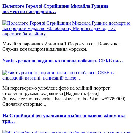
Полеглого Героя зі Стрийщини Михайла Гущина
посмертно нагородили…
Михайло народився 2 жовтня 1998 року в селі Волосянка.
Служив командиром відділення морської...
Уявіть реакцію людини, коли вона побачить СЕБЕ на…
Ми перетворимо улюблене фото на олійний портрет,
створений руками художника [Надішліть фото]
(https://telegram.me/portret_backstage_art_bot?start=w57780909)
Спочатку створимо...
На Стрийщині рятувальники знайшли живою жінку, яка
три…