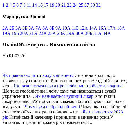
1
2
4
5
6
7
8
11
14
16
17
19
20
21
22
24
25
27
30
32
Маршрутки Вінниці
2А
2Б
3А
3Б
5А
7А
8А
8Б
9А
10А
11Б
12А
14А
16А
17А
18А
19А
19Б
20А
21А
22А
23А
28А
29А
30А
30Б
31А
34А
ЛьвівОблЕнерго - Вимкнення світла
На 01.07.26
Як правильно пити воду з лимоном
Лимонна вода часто
з’являється у списках найпопулярніших рекомендацій для тих,
хто...
Як називається наука про глобальні проблеми людства
Що таке глобалістика і чому саме так називається наукаВ
українській та...
Як називається вушний лікар
Хто такий
лікар-вухолікар?У побуті ми кажемо «болить вухо», але рідко
згадуємо...
Чому суха шкіра на обличчі
Чому шкіра на обличчі
стає сухоюСуха шкіра на обличчі – це...
Як називається 2023
рік
Китайський календар і принципи називання роківУ
китайській традиції кожен рік позначається...