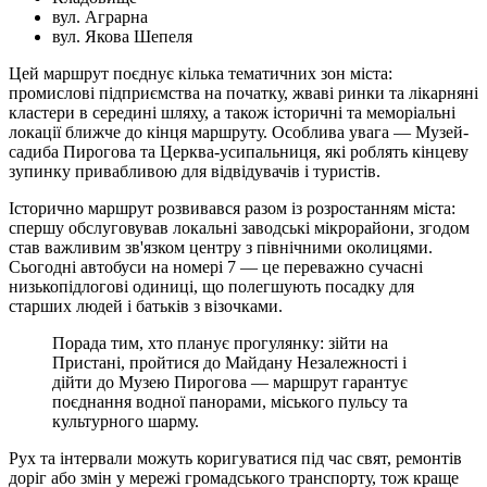
вул. Аграрна
вул. Якова Шепеля
Цей маршрут поєднує кілька тематичних зон міста:
промислові підприємства на початку, жваві ринки та лікарняні
кластери в середині шляху, а також історичні та меморіальні
локації ближче до кінця маршруту. Особлива увага — Музей-
садиба Пирогова та Церква-усипальниця, які роблять кінцеву
зупинку привабливою для відвідувачів і туристів.
Історично маршрут розвивався разом із розростанням міста:
спершу обслуговував локальні заводські мікрорайони, згодом
став важливим зв'язком центру з північними околицями.
Сьогодні автобуси на номері 7 — це переважно сучасні
низькопідлогові одиниці, що полегшують посадку для
старших людей і батьків з візочками.
Порада тим, хто планує прогулянку: зійти на
Пристані, пройтися до Майдану Незалежності і
дійти до Музею Пирогова — маршрут гарантує
поєднання водної панорами, міського пульсу та
культурного шарму.
Рух та інтервали можуть коригуватися під час свят, ремонтів
доріг або змін у мережі громадського транспорту, тож краще