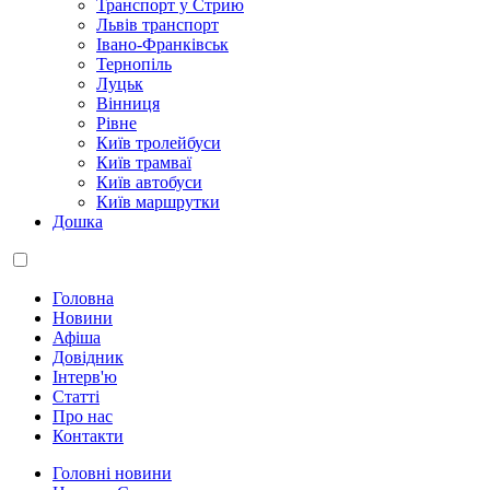
Транспорт у Стрию
Львів транспорт
Івано-Франківськ
Тернопіль
Луцьк
Вінниця
Рівне
Київ тролейбуси
Київ трамваї
Київ автобуси
Київ маршрутки
Дошка
Головна
Новини
Афіша
Довідник
Інтерв'ю
Статті
Про нас
Контакти
Головні новини