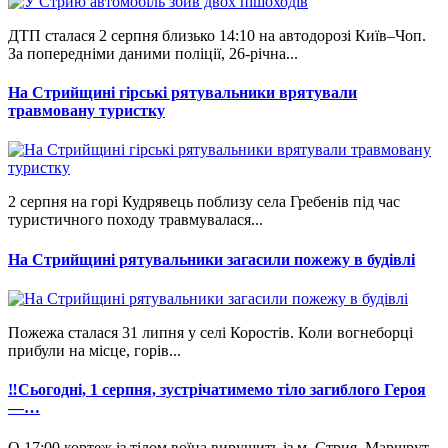
ДТП сталася 2 серпня близько 14:10 на автодорозі Київ–Чоп.
За попередніми даними поліції, 26-річна...
На Стрийщині гірські рятувальники врятували
травмовану туристку
2 серпня на горі Кудрявець поблизу села Гребенів під час
туристичного походу травмувалася...
На Стрийщині рятувальники загасили пожежу в будівлі
Пожежа сталася 31 липня у селі Коростів. Коли вогнеборці
прибули на місце, горів...
‼Сьогодні, 1 серпня, зустрічатимемо тіло загиблого Героя
—…
О 17:00 кортеж із тілом воїна вирушить із м. Стрия. Маршрут