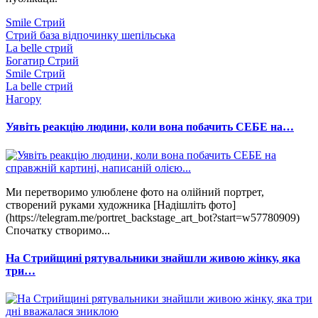
Smile Стрий
Стрий база відпочинку шепільська
La belle стрий
Богатир Стрий
Smile Стрий
La belle стрий
Нагору
Уявіть реакцію людини, коли вона побачить СЕБЕ на…
Ми перетворимо улюблене фото на олійний портрет,
створений руками художника [Надішліть фото]
(https://telegram.me/portret_backstage_art_bot?start=w57780909)
Спочатку створимо...
На Стрийщині рятувальники знайшли живою жінку, яка
три…