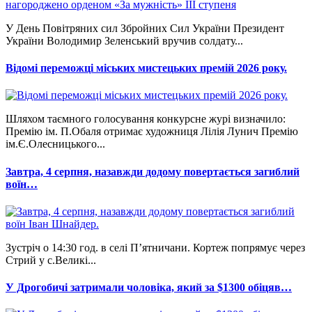
У День Повітряних сил Збройних Сил України Президент
України Володимир Зеленський вручив солдату...
Відомі переможці міських мистецьких премій 2026 року.
Шляхом таємного голосування конкурсне журі визначило:
Премію ім. П.Обаля отримає художниця Лілія Лунич Премію
ім.Є.Олесницького...
Завтра, 4 серпня, назавжди додому повертається загиблий
воїн…
Зустріч о 14:30 год. в селі П’ятничани. Кортеж попрямує через
Стрий у с.Великі...
У Дрогобичі затримали чоловіка, який за $1300 обіцяв…