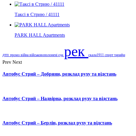
Таксі в Стрию / 41111
PARK HALL Apartments
рек
дтп
промо
війна
військовополонені
еда
скала1911
спорт
тарифи
Prev
Next
Автобус Стрий – Добряни, розклад руху та відстань
Автобус Стрий – Надвірна, розклад руху та відстань
Автобус Стрий – Берлін, розклад руху та відстань