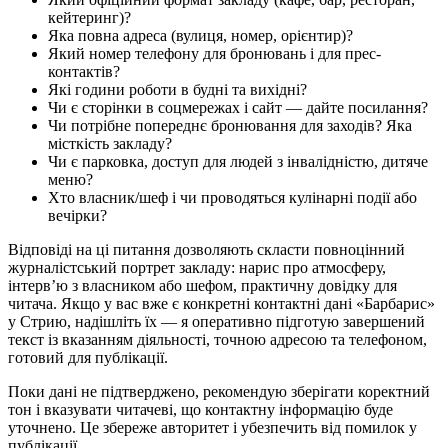
кейтеринг)?
Яка повна адреса (вулиця, номер, орієнтир)?
Який номер телефону для бронювань і для прес-
контактів?
Які години роботи в будні та вихідні?
Чи є сторінки в соцмережах і сайт — дайте посилання?
Чи потрібне попереднє бронювання для заходів? Яка
місткість закладу?
Чи є парковка, доступ для людей з інвалідністю, дитяче
меню?
Хто власник/шеф і чи проводяться кулінарні події або
вечірки?
Відповіді на ці питання дозволяють скласти повноцінний
журналістський портрет закладу: нарис про атмосферу,
інтерв’ю з власником або шефом, практичну довідку для
читача. Якщо у вас вже є конкретні контактні дані «Барбарис»
у Стрию, надішліть їх — я оперативно підготую завершений
текст із вказанням діяльності, точною адресою та телефоном,
готовий для публікації.
Поки дані не підтверджено, рекомендую зберігати коректний
тон і вказувати читачеві, що контактну інформацію буде
уточнено. Це збереже авторитет і убезпечить від помилок у
публікації.