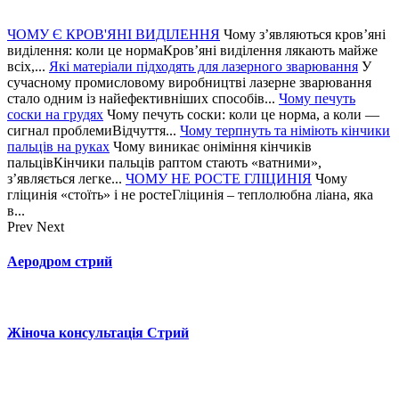
ЧОМУ Є КРОВ'ЯНІ ВИДІЛЕННЯ
Чому з’являються кров’яні
виділення: коли це нормаКров’яні виділення лякають майже
всіх,...
Які матеріали підходять для лазерного зварювання
У
сучасному промисловому виробництві лазерне зварювання
стало одним із найефективніших способів...
Чому печуть
соски на грудях
Чому печуть соски: коли це норма, а коли —
сигнал проблемиВідчуття...
Чому терпнуть та німіють кінчики
пальців на руках
Чому виникає оніміння кінчиків
пальцівКінчики пальців раптом стають «ватними»,
з’являється легке...
ЧОМУ НЕ РОСТЕ ГЛІЦИНІЯ
Чому
гліцинія «стоїть» і не ростеГліцинія – теплолюбна ліана, яка
в...
Prev
Next
Аеродром стрий
Жіноча консультація Стрий