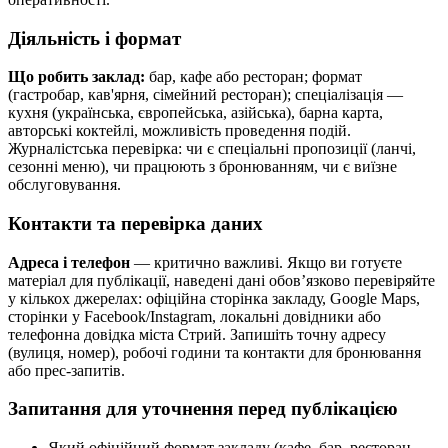
Діяльність і формат
Що робить заклад:
бар, кафе або ресторан; формат
(гастробар, кав'ярня, сімейний ресторан); спеціалізація —
кухня (українська, європейська, азійська), барна карта,
авторські коктейлі, можливість проведення подій.
Журналістська перевірка: чи є спеціальні пропозиції (ланчі,
сезонні меню), чи працюють з бронюванням, чи є виїзне
обслуговування.
Контакти та перевірка даних
Адреса і телефон
— критично важливі. Якщо ви готуєте
матеріал для публікації, наведені дані обов’язково перевіряйте
у кількох джерелах: офіційна сторінка закладу, Google Maps,
сторінки у Facebook/Instagram, локальні довідники або
телефонна довідка міста Стрий. Запишіть точну адресу
(вулиця, номер), робочі години та контакти для бронювання
або прес-запитів.
Запитання для уточнення перед публікацією
Який офіційний формат закладу (кафе, бар, ресторан,