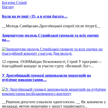
Богатир Стрий
Нагору
Коли на вулиці +35, а в отця багато…
__Молодь Самбірсько-Дрогобицької єпархії після літургії__
Запрошуємо молодь Стрийської громади та всіх охочих
на…
12 серпня, 19:00Майдан Незалежності, Стрий У програмі:—
благодійний концерт за участю гурту «Великий Луг»...
У Дрогобицькій громаді запровадили мораторій на
публічне використання…
__Рішення депутати ухвалили одноголосно. __ Як зазначили у
міськраді, метою мораторію є захист українського...