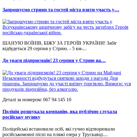
Запрошуємо стриян та гостей міста взяти участь у…
ШАНУЮ ВОЇНІВ, БІЖУ ЗА ГЕРОЇВ УКРАЇНИ! Забіг
відбудеться 29 серпня у Стрию. - 5 км-...
До уваги підприємців! 23 серпня у Стрию на…
Деталі за номером: 067 94 145 10
Поліція розшукала компанію, яка публічно слухала
російську музику
Поліцейські встановили осіб, які гучно відтворювали
російськомовні пісні на пляжі озера у Трускавці....