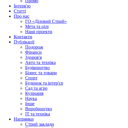
Промо
Інтерв'ю
Статті
Про нас
ГО «Діловий Стрий»
Мета та цілі
Наші проекти
Контакти
Публікації
Подорож
Фінанси
Здоров'я
Авто та техніка
Будівництво
Бізнес та товари
Спорт
Будинок та інтер'єр
Сад та агро
Кулінарія
Наука
Інше
Виробництво
IT та техніка
Напрямки
Стрий заклади