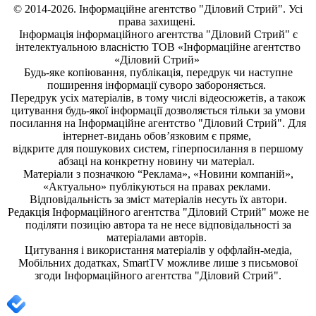
© 2014-2026. Інформаційне агентство "Діловий Стрий". Усі
права захищені.
Інформація
інформаційного агентства "Діловий Стрий"
є
інтелектуальною власністю ТОВ «Інформаційне агентство
«Діловий Стрий»
Будь-яке копiювання, публiкацiя, передрук чи наступне
поширення iнформацiї суворо забороняється.
Передрук усіх матеріалів, в тому числі відеосюжетів, а також
цитування будь-якої інформації дозволяється тільки за умови
посилання на
Інформаційне агентство "Діловий Стрий"
. Для
інтернет-видань обов’язковим є пряме,
відкрите для пошукових систем, гіперпосилання в першому
абзаці на конкретну новину чи матеріал.
Матеріали з позначкою “Реклама», «Новини компаній»,
«Актуально» публікуються на правах реклами.
Відповідальність за зміст матеріалів несуть їх автори.
Редакція
Інформаційного агентства "Діловий Стрий"
може не
поділяти позицію автора та не несе відповідальності за
матеріалами авторів.
Цитування і використання матеріалів у оффлайн-медіа,
Мобільних додатках, SmartTV можливе лише з письмової
згоди
Інформаційного агентства "
Діловий Стрий".