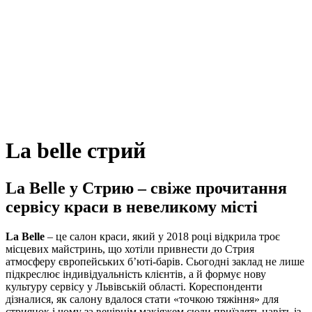
La belle стрий
La Belle у Стрию – свіже прочитання
сервісу краси в невеликому місті
La Belle
– це салон краси, який у 2018 році відкрила троє
місцевих майстринь, що хотіли привнести до Стрия
атмосферу європейських б’юті-барів. Сьогодні заклад не лише
підкреслює індивідуальність клієнтів, а й формує нову
культуру сервісу у Львівській області. Кореспонденти
дізналися, як салону вдалося стати «точкою тяжіння» для
стриянок і чому за вечірнім макіяжем сюди приїздять навіть із