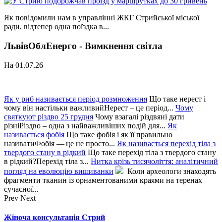
Як повідомили нам в управлінні ЖКГ Стрийської міської
ради, відтепер одна поїздка в...
ЛьвівОблЕнерго - Вимкнення світла
На 01.07.26
Як у риб називається період розмноження
Що таке нерест і
чому він настільки важливийНерест – це період...
Чому
святкуют різдво 25 грудня
Чому взагалі різдвяні дати
різніРіздво – одна з найважливіших подій для...
Як
називається фобія
Що таке фобія і як її правильно
називатиФобія — це не просто...
Як називається перехід тіла з
твердого стану в рідкий
Що таке перехід тіла з твердого стану
в рідкий?Перехід тіла з...
Нитка крізь тисячоліття: аналітичний
погляд на еволюцію вишиванки
Коли археологи знаходять
фрагменти тканин із орнаментованими краями на теренах
сучасної...
Prev
Next
Жіноча консультація Стрий