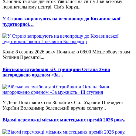
Хлопчик та двоє дівчаток з'явилися на світ у Львівському
перинатальному центрі. Сім'я Коруд...
У Стрию запрошують на велопрощу до Кохавинської
чудотворної…
Коли: 8 серпня 2026 року Початок: о 08:00 Місце збору: храм
Успіння Пресвятої...
Військовослужбовця зі Стрийщини Остапа Змия
нагороджено орденом «За…
У День Повітряних сил Збройних Сил України Президент
України Володимир Зеленський вручив солдату...
Відомі переможці міських мистецьких премій 2026 року.