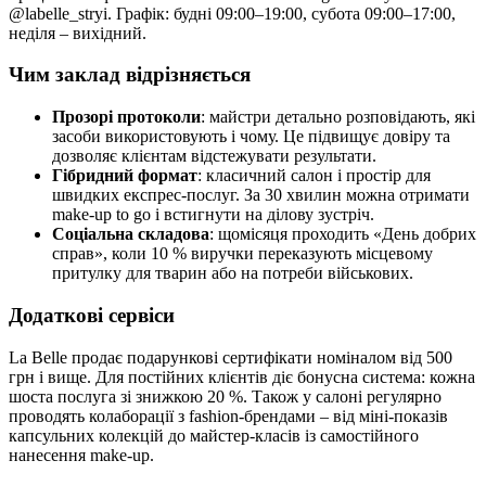
@labelle_stryi. Графік: будні 09:00–19:00, субота 09:00–17:00,
неділя – вихідний.
Чим заклад відрізняється
Прозорі протоколи
: майстри детально розповідають, які
засоби використовують і чому. Це підвищує довіру та
дозволяє клієнтам відстежувати результати.
Гібридний формат
: класичний салон і простір для
швидких експрес-послуг. За 30 хвилин можна отримати
make-up to go і встигнути на ділову зустріч.
Соціальна складова
: щомісяця проходить «День добрих
справ», коли 10 % виручки переказують місцевому
притулку для тварин або на потреби військових.
Додаткові сервіси
La Belle продає подарункові сертифікати номіналом від 500
грн і вище. Для постійних клієнтів діє бонусна система: кожна
шоста послуга зі знижкою 20 %. Також у салоні регулярно
проводять колаборації з fashion-брендами – від міні-показів
капсульних колекцій до майстер-класів із самостійного
нанесення make-up.