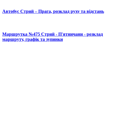
Автобус Стрий – Прага, розклад руху та відстань
Маршрутка №475 Стрий - П'ятничани - розклад
маршруту, графік та зупинки