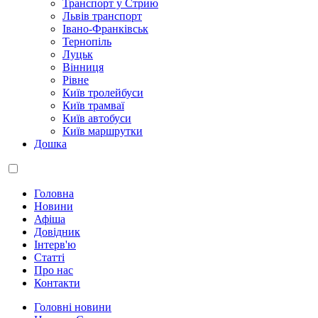
Транспорт у Стрию
Львів транспорт
Івано-Франківськ
Тернопіль
Луцьк
Вінниця
Рівне
Київ тролейбуси
Київ трамваї
Київ автобуси
Київ маршрутки
Дошка
Головна
Новини
Афіша
Довідник
Інтерв'ю
Статті
Про нас
Контакти
Головні новини