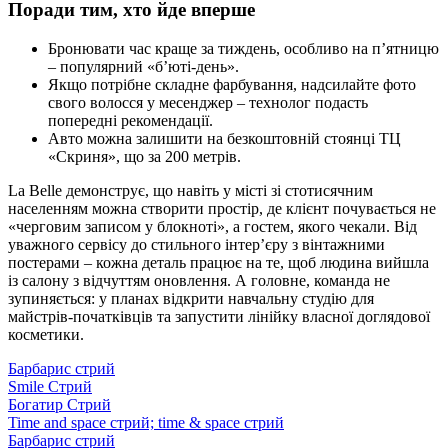
Поради тим, хто йде вперше
Бронювати час краще за тиждень, особливо на п’ятницю
– популярний «б’юті-день».
Якщо потрібне складне фарбування, надсилайте фото
свого волосся у месенджер – технолог подасть
попередні рекомендації.
Авто можна залишити на безкоштовній стоянці ТЦ
«Скриня», що за 200 метрів.
La Belle демонструє, що навіть у місті зі стотисячним
населенням можна створити простір, де клієнт почувається не
«черговим записом у блокноті», а гостем, якого чекали. Від
уважного сервісу до стильного інтер’єру з вінтажними
постерами – кожна деталь працює на те, щоб людина вийшла
із салону з відчуттям оновлення. А головне, команда не
зупиняється: у планах відкрити навчальну студію для
майстрів-початківців та запустити лінійку власної доглядової
косметики.
Барбарис стрий
Smile Стрий
Богатир Стрий
Time and space стрий; time & space стрий
Барбарис стрий