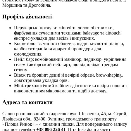
Моршина та Дрогобича.
Профіль діяльності
Перукарські послуги: жіночі та чоловічі стрижки,
фарбування сучасними техніками balayage та airtouch,
експрес-укладки для весіль і випускних.
Косметологія: чистки обличчя, щадні кислотні пілінги,
карбокситерапія та апаратні процедури для
омолодження.
Нейл-бар: комбінований манікюр, педикюр, укріплення
гелем і авторський нейл-арт, що відповідає трендам
сезону.
Візаж та бровінг: денні й вечірні образи, brow-shaping,
довготривала укладка брів.
Міні-трихологічний кабінет: діагностика шкіри голови з
використанням мікрокамери та підбір догляду.
Адреса та контакти
Салон розташований за адресою: вул. Шевченка, 45, м. Стрий,
Львівська обл., 82400. Зупинка громадського транспорту
«Площа Ринок» – 4 хвилини пішки. Для попереднього запису
працює телефон
+38 096 226 41 11
та Instagram-акаунт