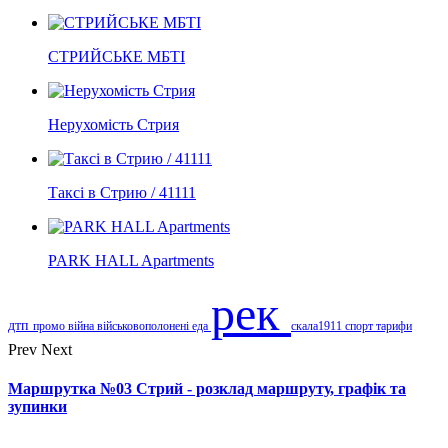
СТРИЙСЬКЕ МБТІ
Нерухомість Стрия
Таксі в Стрию / 41111
PARK HALL Apartments
рек
дтп
промо
війна
військовополонені
еда
скала1911
спорт
тарифи
Prev
Next
Маршрутка №03 Стрий - розклад маршруту, графік та
зупинки