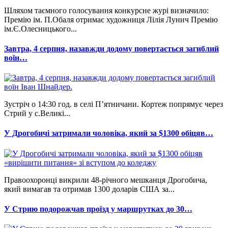
Шляхом таємного голосування конкурсне журі визначило:
Премію ім. П.Обаля отримає художниця Лілія Лунич Премію
ім.Є.Олесницького...
Завтра, 4 серпня, назавжди додому повертається загиблий
воїн…
Зустріч о 14:30 год. в селі П’ятничани. Кортеж попрямує через
Стрий у с.Великі...
У Дрогобичі затримали чоловіка, який за $1300 обіцяв…
Правоохоронці викрили 48-річного мешканця Дрогобича,
який вимагав та отримав 1300 доларів США за...
У Стрию подорожчав проїзд у маршрутках до 30…