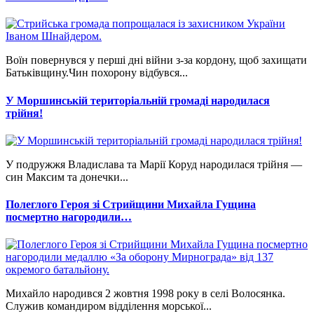
Воїн повернувся у перші дні війни з-за кордону, щоб захищати
Батьківщину.Чин похорону відбувся...
У Моршинській територіальній громаді народилася
трійня!
У подружжя Владислава та Марії Коруд народилася трійня —
син Максим та донечки...
Полеглого Героя зі Стрийщини Михайла Гущина
посмертно нагородили…
Михайло народився 2 жовтня 1998 року в селі Волосянка.
Служив командиром відділення морської...