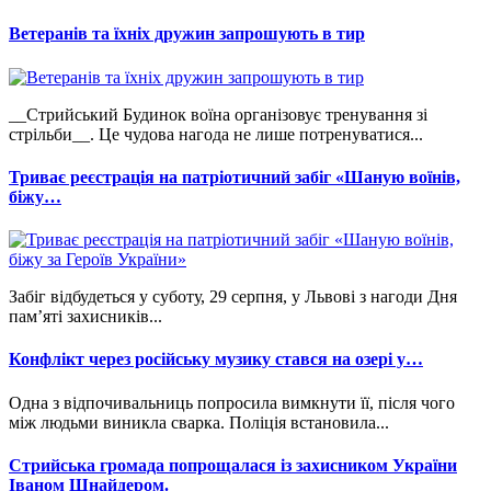
Ветеранів та їхніх дружин запрошують в тир
__Стрийський Будинок воїна організовує тренування зі
стрільби__. Це чудова нагода не лише потренуватися...
Триває реєстрація на патріотичний забіг «Шаную воїнів,
біжу…
Забіг відбудеться у суботу, 29 серпня, у Львові з нагоди Дня
пам’яті захисників...
Конфлікт через російську музику стався на озері у…
Одна з відпочивальниць попросила вимкнути її, після чого
між людьми виникла сварка. Поліція встановила...
Стрийська громада попрощалася із захисником України
Іваном Шнайдером.