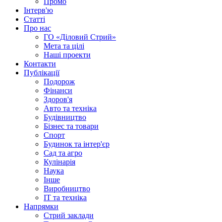
Промо
Інтерв'ю
Статті
Про нас
ГО «Діловий Стрий»
Мета та цілі
Наші проекти
Контакти
Публікації
Подорож
Фінанси
Здоров'я
Авто та техніка
Будівництво
Бізнес та товари
Спорт
Будинок та інтер'єр
Сад та агро
Кулінарія
Наука
Інше
Виробництво
IT та техніка
Напрямки
Стрий заклади