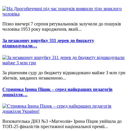
Пізно ввечері 7 серпня рятувальників залучили до пошуків
чоловіка 1953 року народження, який...
За незаконну вирубку 311 дерев до бюджету
відшкодували…
За рішенням суду до бюджету відшкодовано майже 3 млн грн
збитків, завданих незаконною...
Стриянка Ірина Піцик – серед найкращих педагогів
дошкілля…
Вихователька ДНЗ №3 «Магнолія» Ірина Піцик увійшла до
ТОП-25 фіналістів престижної національної премії...