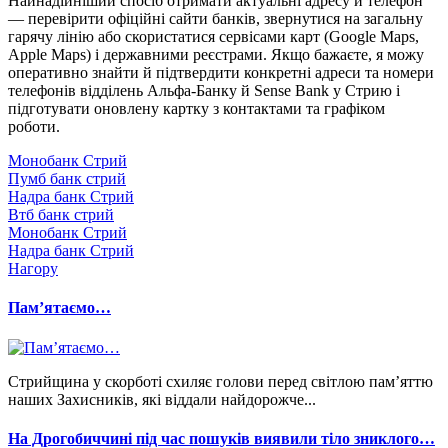
Найнадійніший спосіб отримати актуальні адресу й телефон
— перевірити офіційні сайти банків, звернутися на загальну
гарячу лінію або скористатися сервісами карт (Google Maps,
Apple Maps) і державними реєстрами. Якщо бажаєте, я можу
оперативно знайти й підтвердити конкретні адреси та номери
телефонів відділень Альфа‑Банку й Sense Bank у Стрию і
підготувати оновлену картку з контактами та графіком
роботи.
Монобанк Стрий
Пумб банк стрий
Надра банк Стрий
Втб банк стрий
Монобанк Стрий
Надра банк Стрий
Нагору
Памʼятаємо…
Стрийщина у скорботі схиляє голови перед світлою пам’яттю
наших Захисників, які віддали найдорожче...
На Дрогобиччині під час пошуків виявили тіло зниклого…