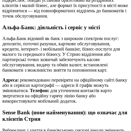
підкреслює: обидві установи орієнтовані на роздрібних
клієнтів і малий бізнес, але формат їх присутності в місті може
відрізнятися — від повноформатних відділень до банкоматів і
точок обслуговування.
Альфа-Банк: діяльність і сервіс у місті
Альфа-Банк відомий як банк з широким спектром послуг:
депозити, поточні рахунки, карткове обслуговування,
кредити, інтернет- і мобільний банкінг, бізнес-послуги для
малого та середнього бізнесу. У Стрию відділення або
партнерські точки зазвичай забезпечують касове
обслуговування, видачу та обмін валют, встановлені
банкомати з можливістю зняття та поповнення карт.
Адреса:
рекомендовано перевіряти на офіційному сайті банку
або в сервісах картографії — адреси й графік можуть
змінюватися.
Телефон:
для уточнення контактів варто
звертатися на офіційну гарячу лінію банку або
використовувати мобільний додаток.
Sense Bank (нове найменування): що означає для
клієнтів Стрия
Ребрендинг і злиття в банківському секторі інколи змінюють