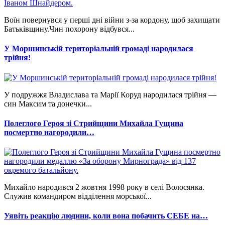
Воїн повернувся у перші дні війни з-за кордону, щоб захищати
Батьківщину.Чин похорону відбувся...
У Моршинській територіальній громаді народилася
трійня!
У подружжя Владислава та Марії Коруд народилася трійня —
син Максим та донечки...
Полеглого Героя зі Стрийщини Михайла Гущина
посмертно нагородили…
Михайло народився 2 жовтня 1998 року в селі Волосянка.
Служив командиром відділення морської...
Уявіть реакцію людини, коли вона побачить СЕБЕ на…