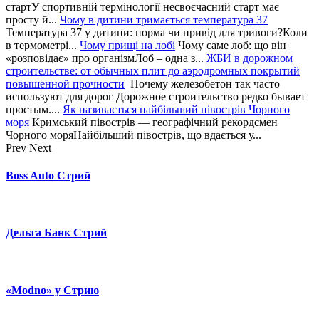
стартУ спортивній термінології несвоєчасний старт має
просту й...
Чому в дитини тримається температура 37
Температура 37 у дитини: норма чи привід для тривоги?Коли
в термометрі...
Чому прищі на лобі
Чому саме лоб: що він
«розповідає» про організмЛоб – одна з...
ЖБИ в дорожном
строительстве: от обычных плит до аэродромных покрытий
повышенной прочности
Почему железобетон так часто
используют для дорог Дорожное строительство редко бывает
простым....
Як називається найбільший півострів Чорного
моря
Кримський півострів — географічний рекордсмен
Чорного моряНайбільший півострів, що вдається у...
Prev
Next
Boss Auto Стрий
Дельта Банк Стрий
«Modno» у Стрию