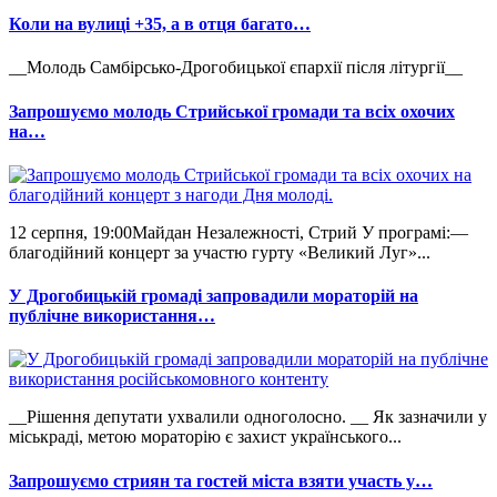
Коли на вулиці +35, а в отця багато…
__Молодь Самбірсько-Дрогобицької єпархії після літургії__
Запрошуємо молодь Стрийської громади та всіх охочих
на…
12 серпня, 19:00Майдан Незалежності, Стрий У програмі:—
благодійний концерт за участю гурту «Великий Луг»...
У Дрогобицькій громаді запровадили мораторій на
публічне використання…
__Рішення депутати ухвалили одноголосно. __ Як зазначили у
міськраді, метою мораторію є захист українського...
Запрошуємо стриян та гостей міста взяти участь у…