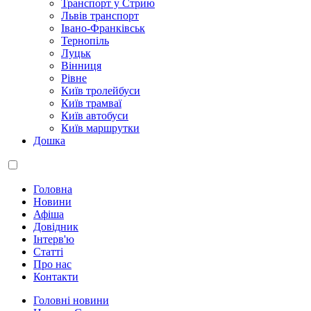
Транспорт у Стрию
Львів транспорт
Івано-Франківськ
Тернопіль
Луцьк
Вінниця
Рівне
Київ тролейбуси
Київ трамваї
Київ автобуси
Київ маршрутки
Дошка
Головна
Новини
Афіша
Довідник
Інтерв'ю
Статті
Про нас
Контакти
Головні новини