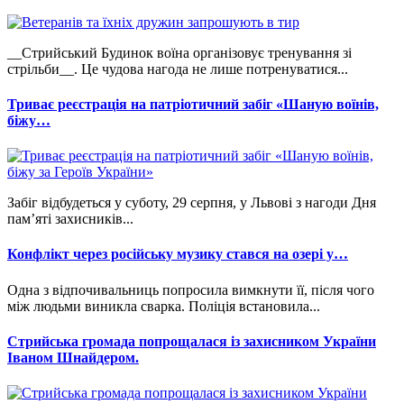
__Стрийський Будинок воїна організовує тренування зі
стрільби__. Це чудова нагода не лише потренуватися...
Триває реєстрація на патріотичний забіг «Шаную воїнів,
біжу…
Забіг відбудеться у суботу, 29 серпня, у Львові з нагоди Дня
пам’яті захисників...
Конфлікт через російську музику стався на озері у…
Одна з відпочивальниць попросила вимкнути її, після чого
між людьми виникла сварка. Поліція встановила...
Стрийська громада попрощалася із захисником України
Іваном Шнайдером.