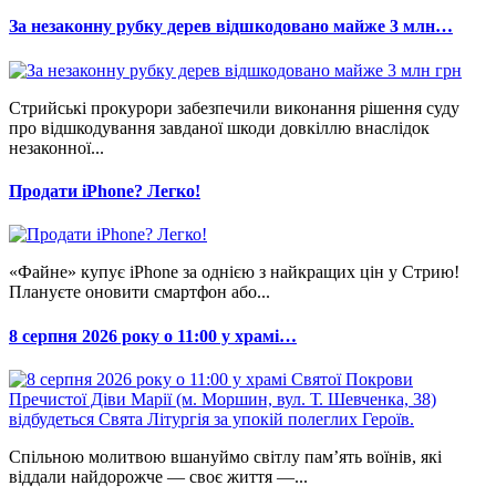
За незаконну рубку дерев відшкодовано майже 3 млн…
Стрийські прокурори забезпечили виконання рішення суду
про відшкодування завданої шкоди довкіллю внаслідок
незаконної...
Продати iPhone? Легко!
«Файне» купує iPhone за однією з найкращих цін у Стрию!
Плануєте оновити смартфон або...
8 серпня 2026 року о 11:00 у храмі…
Спільною молитвою вшануймо світлу пам’ять воїнів, які
віддали найдорожче — своє життя —...