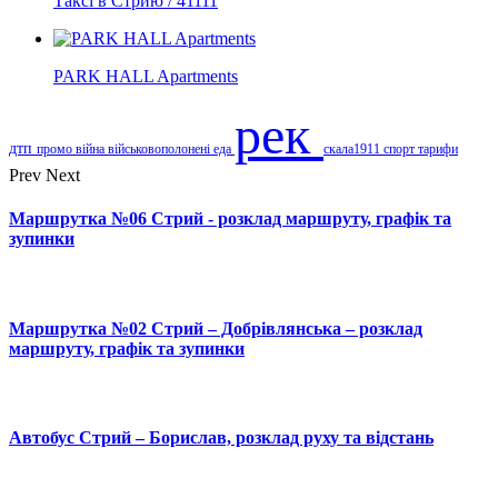
Таксі в Стрию / 41111
PARK HALL Apartments
рек
дтп
промо
війна
військовополонені
еда
скала1911
спорт
тарифи
Prev
Next
Маршрутка №06 Стрий - розклад маршруту, графік та
зупинки
Маршрутка №02 Стрий – Добрівлянська – розклад
маршруту, графік та зупинки
Автобус Стрий – Борислав, розклад руху та відстань