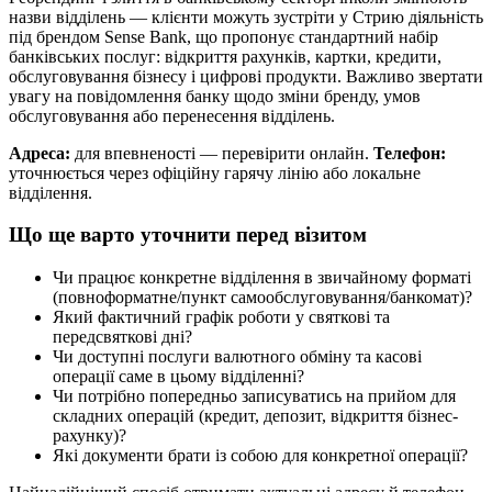
назви відділень — клієнти можуть зустріти у Стрию діяльність
під брендом Sense Bank, що пропонує стандартний набір
банківських послуг: відкриття рахунків, картки, кредити,
обслуговування бізнесу і цифрові продукти. Важливо звертати
увагу на повідомлення банку щодо зміни бренду, умов
обслуговування або перенесення відділень.
Адреса:
для впевненості — перевірити онлайн.
Телефон:
уточнюється через офіційну гарячу лінію або локальне
відділення.
Що ще варто уточнити перед візитом
Чи працює конкретне відділення в звичайному форматі
(повноформатне/пункт самообслуговування/банкомат)?
Який фактичний графік роботи у святкові та
передсвяткові дні?
Чи доступні послуги валютного обміну та касові
операції саме в цьому відділенні?
Чи потрібно попередньо записуватись на прийом для
складних операцій (кредит, депозит, відкриття бізнес-
рахунку)?
Які документи брати із собою для конкретної операції?