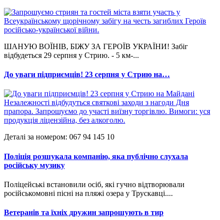
ШАНУЮ ВОЇНІВ, БІЖУ ЗА ГЕРОЇВ УКРАЇНИ! Забіг
відбудеться 29 серпня у Стрию. - 5 км-...
До уваги підприємців! 23 серпня у Стрию на…
Деталі за номером: 067 94 145 10
Поліція розшукала компанію, яка публічно слухала
російську музику
Поліцейські встановили осіб, які гучно відтворювали
російськомовні пісні на пляжі озера у Трускавці....
Ветеранів та їхніх дружин запрошують в тир