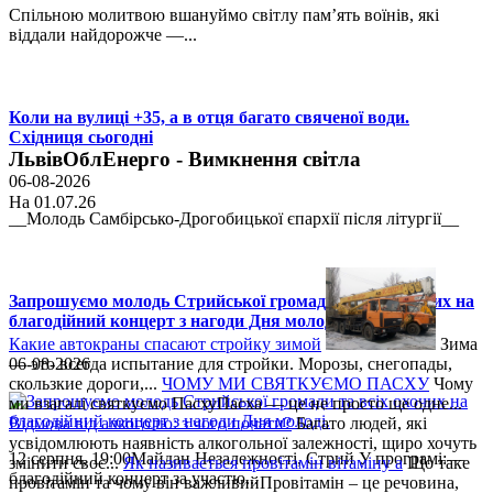
Спільною молитвою вшануймо світлу пам’ять воїнів, які
віддали найдорожче —...
Коли на вулиці +35, а в отця багато свяченої води.
Східниця сьогодні
ЛьвівОблЕнерго - Вимкнення світла
06-08-2026
На 01.07.26
__Молодь Самбірсько-Дрогобицької єпархії після літургії__
Запрошуємо молодь Стрийської громади та всіх охочих на
благодійний концерт з нагоди Дня молоді.
Какие автокраны спасают стройку зимой
Зима
— это всегда испытание для стройки. Морозы, снегопады,
06-08-2026
скользкие дороги,...
ЧОМУ МИ СВЯТКУЄМО ПАСХУ
Чому
ми взагалі святкуємо ПасхуПасха — це не просто ще одне...
Відмова від алкоголю: з чого почати?
Багато людей, які
усвідомлюють наявність алкогольної залежності, щиро хочуть
12 серпня, 19:00Майдан Незалежності, Стрий У програмі:—
змінити своє...
Як називається провітамін вітаміну а
Що таке
благодійний концерт за участю...
провітамін та чому він важливийПровітамін – це речовина,