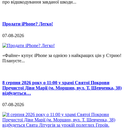
про відшкодування завданої шкоди...
Продати iPhone? Легко!
07-08-2026
«Файне» купує iPhone за однією з найкращих цін у Стрию!
Плануєте...
8 серпня 2026 року о 11:00 у храмі Святої Покрови
Пречистої Діви Марії (м. Моршин, вул. Т. Шевченка, 38)
відбудеться…
07-08-2026