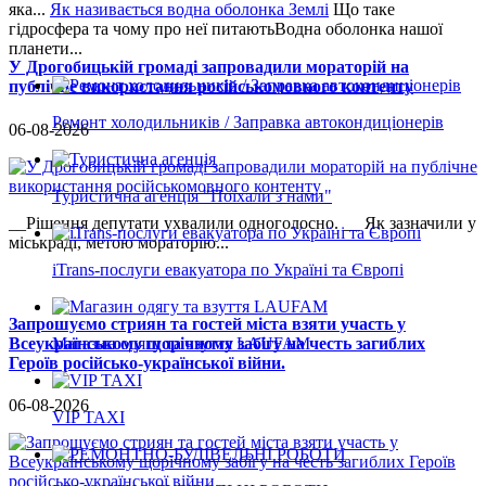
яка...
Як називається водна оболонка Землі
Що таке
гідросфера та чому про неї питаютьВодна оболонка нашої
планети...
У Дрогобицькій громаді запровадили мораторій на
публічне використання російськомовного контенту
Ремонт холодильників / Заправка автокондиціонерів
06-08-2026
Туристична агенція "Поїхали з нами"
__Рішення депутати ухвалили одноголосно. __ Як зазначили у
міськраді, метою мораторію...
iTrans-послуги евакуатора по Україні та Європі
Запрошуємо стриян та гостей міста взяти участь у
Магазин одягу та взуття LAUFAM
Всеукраїнському щорічному забігу на честь загиблих
Героїв російсько-української війни.
06-08-2026
VIP TAXI