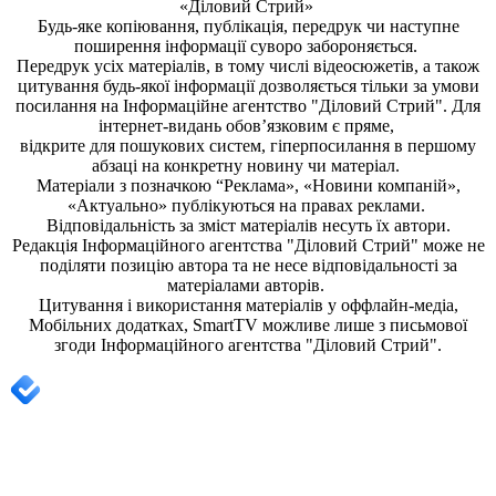
«Діловий Стрий»
Будь-яке копiювання, публiкацiя, передрук чи наступне
поширення iнформацiї суворо забороняється.
Передрук усіх матеріалів, в тому числі відеосюжетів, а також
цитування будь-якої інформації дозволяється тільки за умови
посилання на
Інформаційне агентство "Діловий Стрий"
. Для
інтернет-видань обов’язковим є пряме,
відкрите для пошукових систем, гіперпосилання в першому
абзаці на конкретну новину чи матеріал.
Матеріали з позначкою “Реклама», «Новини компаній»,
«Актуально» публікуються на правах реклами.
Відповідальність за зміст матеріалів несуть їх автори.
Редакція
Інформаційного агентства "Діловий Стрий"
може не
поділяти позицію автора та не несе відповідальності за
матеріалами авторів.
Цитування і використання матеріалів у оффлайн-медіа,
Мобільних додатках, SmartTV можливе лише з письмової
згоди
Інформаційного агентства "
Діловий Стрий".