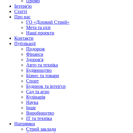
Промо
Інтерв'ю
Статті
Про нас
ГО «Діловий Стрий»
Мета та цілі
Наші проекти
Контакти
Публікації
Подорож
Фінанси
Здоров'я
Авто та техніка
Будівництво
Бізнес та товари
Спорт
Будинок та інтер'єр
Сад та агро
Кулінарія
Наука
Інше
Виробництво
IT та техніка
Напрямки
Стрий заклади