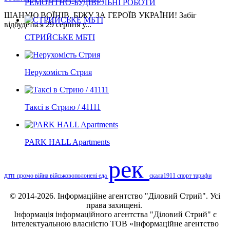
РЕМОНТНО-БУДІВЕЛЬНІ РОБОТИ
ШАНУЮ ВОЇНІВ, БІЖУ ЗА ГЕРОЇВ УКРАЇНИ! Забіг
відбудеться 29 серпня у...
СТРИЙСЬКЕ МБТІ
Нерухомість Стрия
Таксі в Стрию / 41111
PARK HALL Apartments
рек
дтп
промо
війна
військовополонені
еда
скала1911
спорт
тарифи
© 2014-2026. Інформаційне агентство "Діловий Стрий". Усі
права захищені.
Інформація
інформаційного агентства "Діловий Стрий"
є
інтелектуальною власністю ТОВ «Інформаційне агентство