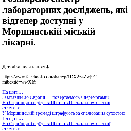
лабораторних досліджень, які
відтепер доступні у
Моршинській міській
лікарні.
Деталі за посиланням⬇
https://www.facebook.com/share/p/1DX26zZwj9/?
mibextid=wwXIfr
На щиті…
Завітавши до Європи — повертаємось з перемогами!
На Стрийщині відбувся ІІІ етап «Пліч-о-пліч» з легкої
атлетики
У Моршинській громаді штрафують за спалювання сухостою
На щиті…
На Стрийщині відбувся ІІІ етап «Пліч-о-пліч» з легкої
атлетики