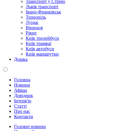
Транспорт у Стрию
Львів транспорт
Івано-Франківськ
Тернопіль
Луцьк
Вінниця
Рівне
Київ тролейбуси
Київ трамваї
Київ автобуси
Київ маршрутки
Дошка
Головна
Новини
Афіша
Довідник
Інтерв'ю
Статті
Про нас
Контакти
Головні новини