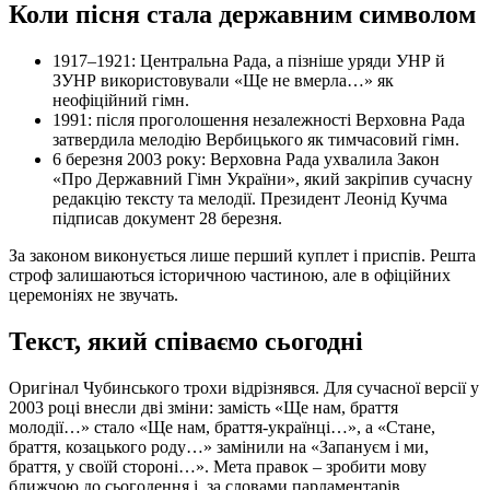
Коли пісня стала державним символом
1917–1921: Центральна Рада, а пізніше уряди УНР й
ЗУНР використовували «Ще не вмерла…» як
неофіційний гімн.
1991: після проголошення незалежності Верховна Рада
затвердила мелодію Вербицького як тимчасовий гімн.
6 березня 2003 року: Верховна Рада ухвалила Закон
«Про Державний Гімн України», який закріпив сучасну
редакцію тексту та мелодії. Президент Леонід Кучма
підписав документ 28 березня.
За законом виконується лише перший куплет і приспів. Решта
строф залишаються історичною частиною, але в офіційних
церемоніях не звучать.
Текст, який співаємо сьогодні
Оригінал Чубинського трохи відрізнявся. Для сучасної версії у
2003 році внесли дві зміни: замість «Ще нам, браття
молодії…» стало «Ще нам, браття-українці…», а «Стане,
браття, козацького роду…» замінили на «Запануєм і ми,
браття, у своїй стороні…». Мета правок – зробити мову
ближчою до сьогодення і, за словами парламентарів,