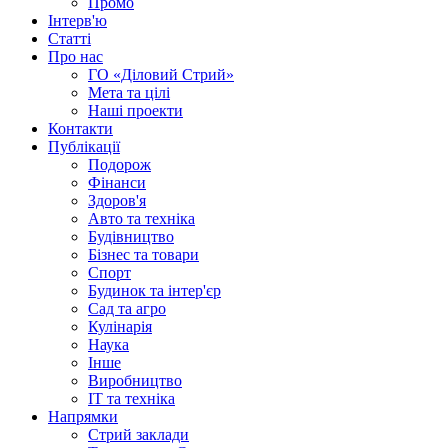
Промо
Інтерв'ю
Статті
Про нас
ГО «Діловий Стрий»
Мета та цілі
Наші проекти
Контакти
Публікації
Подорож
Фінанси
Здоров'я
Авто та техніка
Будівництво
Бізнес та товари
Спорт
Будинок та інтер'єр
Сад та агро
Кулінарія
Наука
Інше
Виробництво
IT та техніка
Напрямки
Стрий заклади