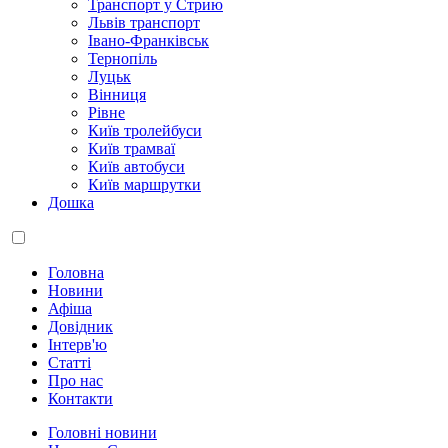
Транспорт у Стрию
Львів транспорт
Івано-Франківськ
Тернопіль
Луцьк
Вінниця
Рівне
Київ тролейбуси
Київ трамваї
Київ автобуси
Київ маршрутки
Дошка
Головна
Новини
Афіша
Довідник
Інтерв'ю
Статті
Про нас
Контакти
Головні новини