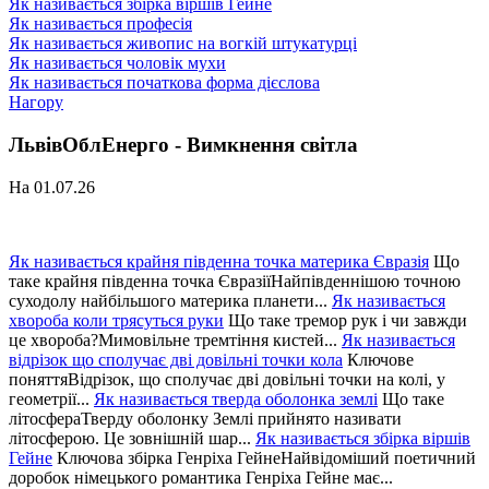
Як називається збірка віршів Гейне
Як називається професія
Як називається живопис на вогкій штукатурці
Як називається чоловік мухи
Як називається початкова форма дієслова
Нагору
ЛьвівОблЕнерго - Вимкнення світла
На 01.07.26
Як називається крайня південна точка материка Євразія
Що
таке крайня південна точка ЄвразіїНайпівденнішою точною
суходолу найбільшого материка планети...
Як називається
хвороба коли трясуться руки
Що таке тремор рук і чи завжди
це хвороба?Мимовільне тремтіння кистей...
Як називається
відрізок що сполучає дві довільні точки кола
Ключове
поняттяВідрізок, що сполучає дві довільні точки на колі, у
геометрії...
Як називається тверда оболонка землі
Що таке
літосфераТверду оболонку Землі прийнято називати
літосферою. Це зовнішній шар...
Як називається збірка віршів
Гейне
Ключова збірка Генріха ГейнеНайвідоміший поетичний
доробок німецького романтика Генріха Гейне має...