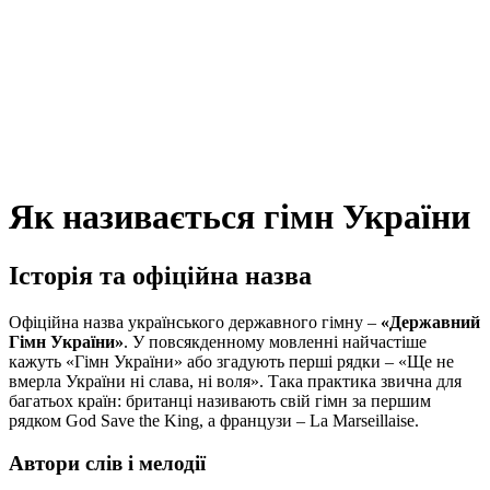
Як називається гімн України
Історія та офіційна назва
Офіційна назва українського державного гімну –
«Державний
Гімн України»
. У повсякденному мовленні найчастіше
кажуть «Гімн України» або згадують перші рядки – «Ще не
вмерла України ні слава, ні воля». Така практика звична для
багатьох країн: британці називають свій гімн за першим
рядком God Save the King, а французи – La Marseillaise.
Автори слів і мелодії