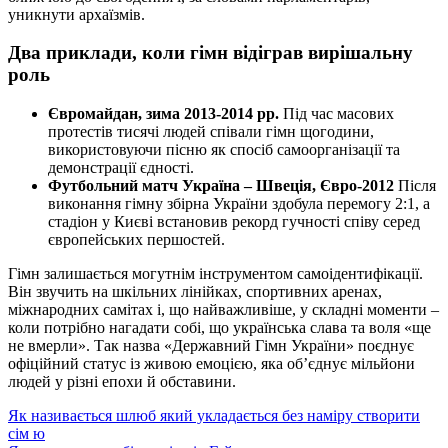
уникнути архаїзмів.
Два приклади, коли гімн відіграв вирішальну
роль
Євромайдан, зима 2013-2014 рр.
Під час масових
протестів тисячі людей співали гімн щогодини,
використовуючи пісню як спосіб самоорганізації та
демонстрації єдності.
Футбольний матч Україна – Швеція, Євро-2012
Після
виконання гімну збірна України здобула перемогу 2:1, а
стадіон у Києві встановив рекорд гучності співу серед
європейських першостей.
Гімн залишається могутнім інструментом самоідентифікації.
Він звучить на шкільних лінійках, спортивних аренах,
міжнародних самітах і, що найважливіше, у складні моменти –
коли потрібно нагадати собі, що українська слава та воля «ще
не вмерли». Так назва «Державний Гімн України» поєднує
офіційний статус із живою емоцією, яка об’єднує мільйони
людей у різні епохи й обставини.
Як називається шлюб який укладається без наміру створити
сім ю