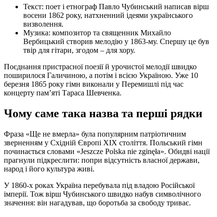
Текст: поет і етнограф Павло Чубинський написав вірш
восени 1862 року, натхненний ідеями українського
визволення.
Музика: композитор та священник Михайло
Вербицький створив мелодію у 1863-му. Спершу це був
твір для гітари, згодом – для хору.
Поєднання пристрасної поезії й урочистої мелодії швидко
поширилося Галичиною, а потім і всією Україною. Уже 10
березня 1865 року гімн виконали у Перемишлі під час
концерту пам’яті Тараса Шевченка.
Чому саме така назва та перші рядки
Фраза «Ще не вмерла» була популярним патріотичним
зверненням у Східній Європі XIX століття. Польський гімн
починається словами «Jeszcze Polska nie zginęła». Обидві нації
прагнули підкреслити: попри відсутність власної держави,
народ і його культура живі.
У 1860-х роках Україна перебувала під владою Російської
імперії. Тож вірш Чубинського швидко набув символічного
значення: він нагадував, що боротьба за свободу триває.