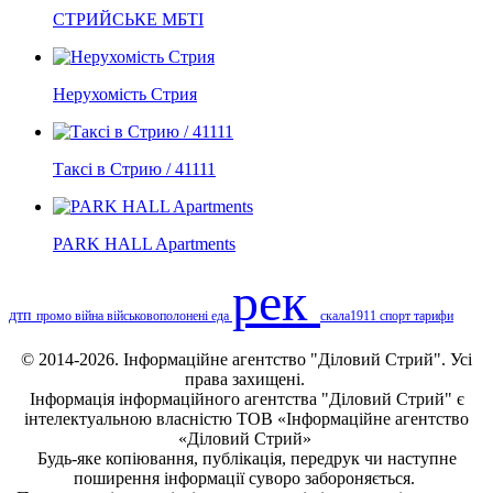
СТРИЙСЬКЕ МБТІ
Нерухомість Стрия
Таксі в Стрию / 41111
PARK HALL Apartments
рек
дтп
промо
війна
військовополонені
еда
скала1911
спорт
тарифи
© 2014-2026. Інформаційне агентство "Діловий Стрий". Усі
права захищені.
Інформація
інформаційного агентства "Діловий Стрий"
є
інтелектуальною власністю ТОВ «Інформаційне агентство
«Діловий Стрий»
Будь-яке копiювання, публiкацiя, передрук чи наступне
поширення iнформацiї суворо забороняється.