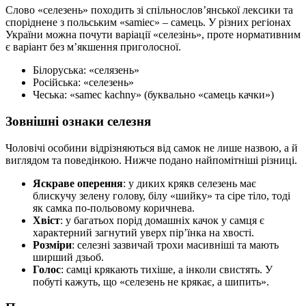
Слово «селезень» походить зі спільнослов’янської лексики та
споріднене з польським «samiec» – самець. У різних регіонах
України можна почути варіації «селезінь», проте нормативним
є варіант без м’якшення приголосної.
Білоруська: «селязень»
Російська: «селезень»
Чеська: «samec kachny» (буквально «самець качки»)
Зовнішні ознаки селезня
Чоловічі особини відрізняються від самок не лише назвою, а й
виглядом та поведінкою. Нижче подано найпомітніші різниці.
Яскраве оперення
: у диких крякв селезень має
блискучу зелену голову, білу «шийку» та сіре тіло, тоді
як самка по-польовому коричнева.
Хвіст
: у багатьох порід домашніх качок у самця є
характерний загнутий уверх пір’їнка на хвості.
Розміри
: селезні зазвичай трохи масивніші та мають
ширший дзьоб.
Голос
: самці крякають тихіше, а інколи свистять. У
побуті кажуть, що «селезень не крякає, а шипить».