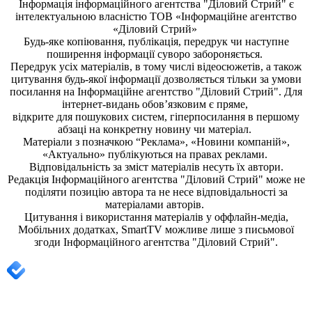
Інформація
інформаційного агентства "Діловий Стрий"
є
інтелектуальною власністю ТОВ «Інформаційне агентство
«Діловий Стрий»
Будь-яке копiювання, публiкацiя, передрук чи наступне
поширення iнформацiї суворо забороняється.
Передрук усіх матеріалів, в тому числі відеосюжетів, а також
цитування будь-якої інформації дозволяється тільки за умови
посилання на
Інформаційне агентство "Діловий Стрий"
. Для
інтернет-видань обов’язковим є пряме,
відкрите для пошукових систем, гіперпосилання в першому
абзаці на конкретну новину чи матеріал.
Матеріали з позначкою “Реклама», «Новини компаній»,
«Актуально» публікуються на правах реклами.
Відповідальність за зміст матеріалів несуть їх автори.
Редакція
Інформаційного агентства "Діловий Стрий"
може не
поділяти позицію автора та не несе відповідальності за
матеріалами авторів.
Цитування і використання матеріалів у оффлайн-медіа,
Мобільних додатках, SmartTV можливе лише з письмової
згоди
Інформаційного агентства "
Діловий Стрий".