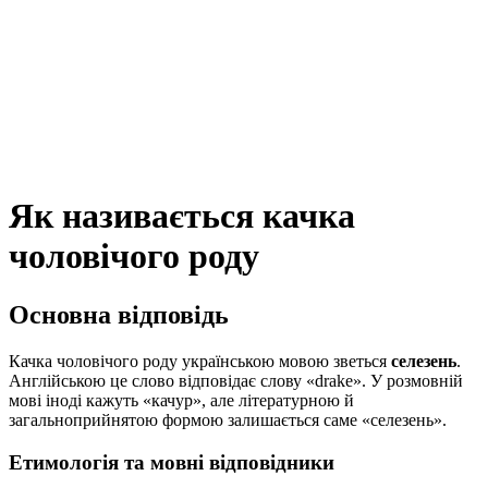
Як називається качка
чоловічого роду
Основна відповідь
Качка чоловічого роду українською мовою зветься
селезень
.
Англійською це слово відповідає слову «drake». У розмовній
мові іноді кажуть «качур», але літературною й
загальноприйнятою формою залишається саме «селезень».
Етимологія та мовні відповідники