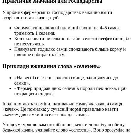
Практичне значення для господарства
У дрібних фермерських господарствах важливо вміти
розрізняти стать качок, щоб:
Формувати правильні племінні групи: на 4–5 самок
тримають 1 селезня.
Контролювати чисельність: зайві селезні неефективні, бо
не несуть яєць.
Планувати годівлю: самці споживають більше корму й
швидше набирають вагу.
Приклади вживання слова «селезень»
«На весні селезень голосно свище, залицяючись до
самки».
«Фермер придбав двох селезнів породи пекінська, щоб
покращити стадо».
Іноді плутають терміни, називаючи самку «качка», а самця
«качак». Це помилка: у сучасній нормі правильно казати
«качка» для самки й «селезень» для самця.
У підсумку, якщо вам потрібно позначити чоловічу особину
будь-якої качки, уживайте слово «селезень». Воно зрозуміле на