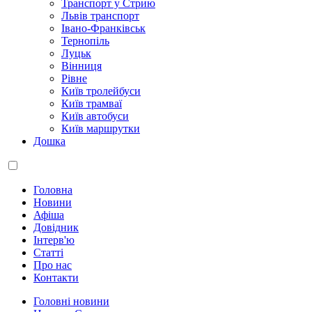
Транспорт у Стрию
Львів транспорт
Івано-Франківськ
Тернопіль
Луцьк
Вінниця
Рівне
Київ тролейбуси
Київ трамваї
Київ автобуси
Київ маршрутки
Дошка
Головна
Новини
Афіша
Довідник
Інтерв'ю
Статті
Про нас
Контакти
Головні новини