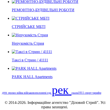
РЕМОНТНО-БУДІВЕЛЬНІ РОБОТИ
СТРИЙСЬКЕ МБТІ
Нерухомість Стрия
Таксі в Стрию / 41111
PARK HALL Apartments
рек
дтп
промо
війна
військовополонені
еда
скала1911
спорт
тарифи
© 2014-2026. Інформаційне агентство "Діловий Стрий". Усі
права захищені.