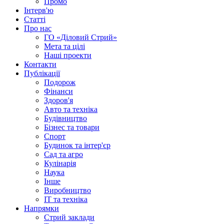
Промо
Інтерв'ю
Статті
Про нас
ГО «Діловий Стрий»
Мета та цілі
Наші проекти
Контакти
Публікації
Подорож
Фінанси
Здоров'я
Авто та техніка
Будівництво
Бізнес та товари
Спорт
Будинок та інтер'єр
Сад та агро
Кулінарія
Наука
Інше
Виробництво
IT та техніка
Напрямки
Стрий заклади