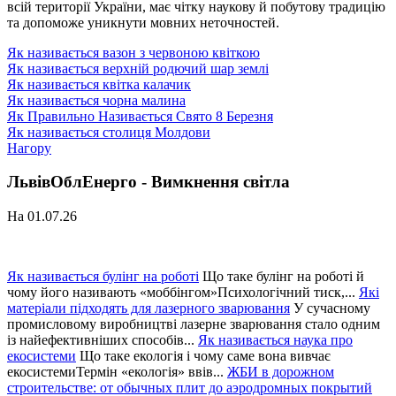
всій території України, має чітку наукову й побутову традицію
та допоможе уникнути мовних неточностей.
Як називається вазон з червоною квіткою
Як називається верхній родючий шар землі
Як називається квітка калачик
Як називається чорна малина
Як Правильно Називається Свято 8 Березня
Як називається столиця Молдови
Нагору
ЛьвівОблЕнерго - Вимкнення світла
На 01.07.26
Як називається булінг на роботі
Що таке булінг на роботі й
чому його називають «моббінгом»Психологічний тиск,...
Які
матеріали підходять для лазерного зварювання
У сучасному
промисловому виробництві лазерне зварювання стало одним
із найефективніших способів...
Як називається наука про
екосистеми
Що таке екологія і чому саме вона вивчає
екосистемиТермін «екологія» ввів...
ЖБИ в дорожном
строительстве: от обычных плит до аэродромных покрытий