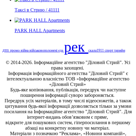
Таксі в Стрию / 41111
PARK HALL Apartments
рек
дтп
промо
війна
військовополонені
еда
скала1911
спорт
тарифи
© 2014-2026. Інформаційне агентство "Діловий Стрий". Усі
права захищені.
Інформація
інформаційного агентства "Діловий Стрий"
є
інтелектуальною власністю ТОВ «Інформаційне агентство
«Діловий Стрий»
Будь-яке копiювання, публiкацiя, передрук чи наступне
поширення iнформацiї суворо забороняється.
Передрук усіх матеріалів, в тому числі відеосюжетів, а також
цитування будь-якої інформації дозволяється тільки за умови
посилання на
Інформаційне агентство "Діловий Стрий"
. Для
інтернет-видань обов’язковим є пряме,
відкрите для пошукових систем, гіперпосилання в першому
абзаці на конкретну новину чи матеріал.
Матеріали з позначкою “Реклама», «Новини компаній»,