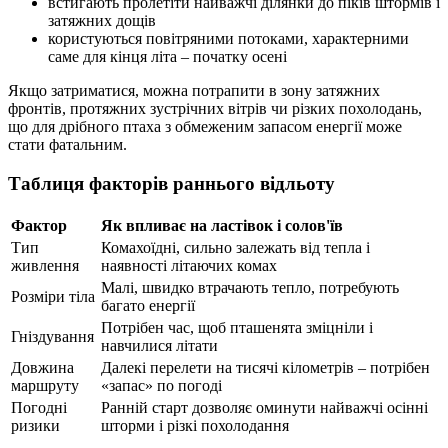
встигають пролетіти найважчі ділянки до піків штормів і
затяжних дощів
користуються повітряними потоками, характерними
саме для кінця літа – початку осені
Якщо затриматися, можна потрапити в зону затяжних
фронтів, протяжних зустрічних вітрів чи різких похолодань,
що для дрібного птаха з обмеженим запасом енергії може
стати фатальним.
Таблиця факторів раннього відльоту
Фактор
Як впливає на ластівок і солов'їв
Тип
Комахоїдні, сильно залежать від тепла і
живлення
наявності літаючих комах
Малі, швидко втрачають тепло, потребують
Розміри тіла
багато енергії
Потрібен час, щоб пташенята зміцніли і
Гніздування
навчилися літати
Довжина
Далекі перелети на тисячі кілометрів – потрібен
маршруту
«запас» по погоді
Погодні
Ранній старт дозволяє оминути найважчі осінні
ризики
шторми і різкі похолодання