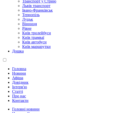
Транспорт у Стрию
Львів транспорт
Івано-Франківськ
Тернопіль
Луцьк
Вінниця
Рівне
Київ тролейбуси
Київ трамваї
Київ автобуси
Київ маршрутки
Дошка
Головна
Новини
Афіша
Довідник
Інтерв'ю
Статті
Про нас
Контакти
Головні новини