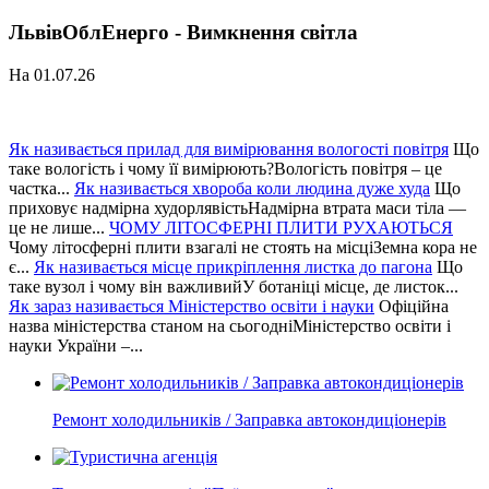
ЛьвівОблЕнерго - Вимкнення світла
На 01.07.26
Як називається прилад для вимірювання вологості повітря
Що
таке вологість і чому її вимірюють?Вологість повітря – це
частка...
Як називається хвороба коли людина дуже худа
Що
приховує надмірна худорлявістьНадмірна втрата маси тіла —
це не лише...
ЧОМУ ЛІТОСФЕРНІ ПЛИТИ РУХАЮТЬСЯ
Чому літосферні плити взагалі не стоять на місціЗемна кора не
є...
Як називається місце прикріплення листка до пагона
Що
таке вузол і чому він важливийУ ботаніці місце, де листок...
Як зараз називається Міністерство освіти і науки
Офіційна
назва міністерства станом на сьогодніМіністерство освіти і
науки України –...
Ремонт холодильників / Заправка автокондиціонерів