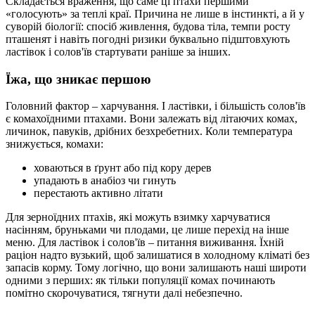
Складається враження, що саме ці птахи першими
«голосують» за теплі краї. Причина не лише в інстинкті, а й у
суворій біології: спосіб живлення, будова тіла, темпи росту
пташенят і навіть погодні ризики буквально підштовхують
ластівок і солов'їв стартувати раніше за інших.
Їжа, що зникає першою
Головний фактор – харчування. І ластівки, і більшість солов'їв
є комахоїдними птахами. Вони залежать від літаючих комах,
личинок, павуків, дрібних безхребетних. Коли температура
знижується, комахи:
ховаються в ґрунт або під кору дерев
упадають в анабіоз чи гинуть
перестають активно літати
Для зерноїдних птахів, які можуть взимку харчуватися
насінням, бруньками чи плодами, це лише перехід на інше
меню. Для ластівок і солов'їв – питання виживання. Їхній
раціон надто вузький, щоб залишатися в холодному кліматі без
запасів корму. Тому логічно, що вони залишають наші широти
одними з перших: як тільки популяції комах починають
помітно скорочуватися, тягнути далі небезпечно.