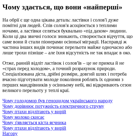
Чому здається, що вони «найперші»
На обрії є ще одна цікава деталь: ластівки і солов'ї дуже
помітні для людей. Спів солов'я асоціюється з теплими
ночами, а ластівки селяться буквально «під дахом» людини.
Коли ці два звичні голоси зникають, створюється відчуття, що
саме вони й стали піонерами осінньої міграції. Насправді ж
частина інших видів починає перельоти майже одночасно або
лише трохи пізніше – але їхня відсутність не так впадає в око.
Отже, ранній відліт ластівок і солов'їв – це не примха й не
«страх перед холодом», а точний розрахунок природи.
Спеціалізована дієта, дрібні розміри, довгий шлях і потреба
вчасно підготувати молоде покоління роблять їх одними з
перших мандрівників у осінньому небі, які відкривають сезон
великого перельоту у теплі краї.
Чому голодомор був геноцидом українського народу
Чому дорівнює потужність електричного струму
Чому птахи відлітають у вирій
Чому молоко скисає
Чому з'являється кіста яєчника
Чому птахи відлітають у вирій
Нагору