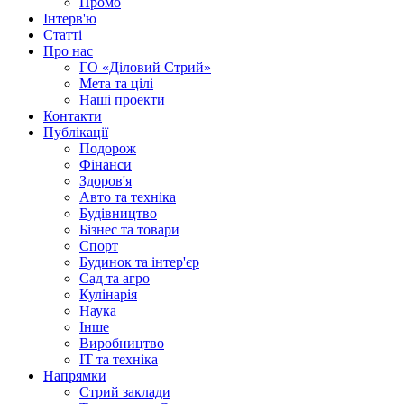
Промо
Інтерв'ю
Статті
Про нас
ГО «Діловий Стрий»
Мета та цілі
Наші проекти
Контакти
Публікації
Подорож
Фінанси
Здоров'я
Авто та техніка
Будівництво
Бізнес та товари
Спорт
Будинок та інтер'єр
Сад та агро
Кулінарія
Наука
Інше
Виробництво
IT та техніка
Напрямки
Стрий заклади