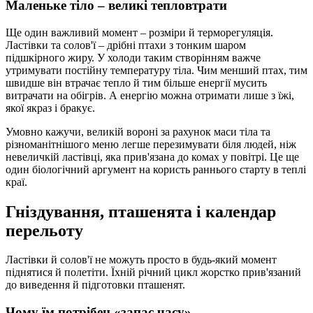
Маленьке тіло – великі тепловтрати
Ще один важливий момент – розміри й терморегуляція.
Ластівки та солов'ї – дрібні птахи з тонким шаром
підшкірного жиру. У холоди таким створінням важче
утримувати постійну температуру тіла. Чим менший птах, тим
швидше він втрачає тепло й тим більше енергії мусить
витрачати на обігрів. А енергію можна отримати лише з їжі,
якої якраз і бракує.
Умовно кажучи, великій вороні за рахунок маси тіла та
різноманітнішого меню легше перезимувати біля людей, ніж
невеличкій ластівці, яка прив'язана до комах у повітрі. Це ще
один біологічний аргумент на користь раннього старту в теплі
краї.
Гніздування, пташенята і календар
перельоту
Ластівки й солов'ї не можуть просто в будь-який момент
піднятися й полетіти. Їхній річний цикл жорстко прив'язаний
до виведення й підготовки пташенят.
Чому їм потрібен «запас часу»