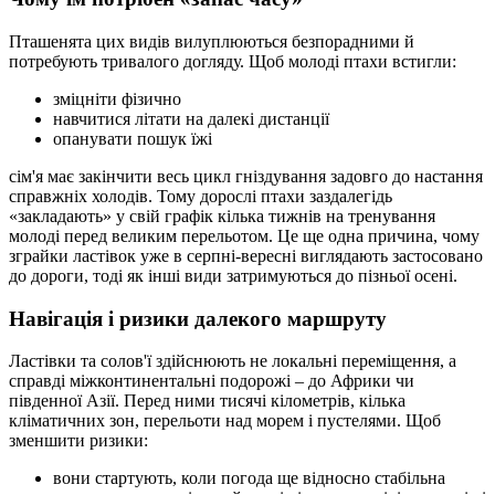
Пташенята цих видів вилуплюються безпорадними й
потребують тривалого догляду. Щоб молоді птахи встигли:
зміцніти фізично
навчитися літати на далекі дистанції
опанувати пошук їжі
сім'я має закінчити весь цикл гніздування задовго до настання
справжніх холодів. Тому дорослі птахи заздалегідь
«закладають» у свій графік кілька тижнів на тренування
молоді перед великим перельотом. Це ще одна причина, чому
зграйки ластівок уже в серпні-вересні виглядають застосовано
до дороги, тоді як інші види затримуються до пізньої осені.
Навігація і ризики далекого маршруту
Ластівки та солов'ї здійснюють не локальні переміщення, а
справді міжконтинентальні подорожі – до Африки чи
південної Азії. Перед ними тисячі кілометрів, кілька
кліматичних зон, перельоти над морем і пустелями. Щоб
зменшити ризики:
вони стартують, коли погода ще відносно стабільна