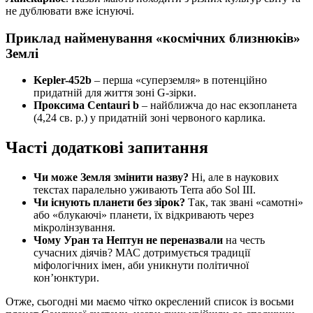
не дублювати вже існуючі.
Приклад найменування «космічних близнюків»
Землі
Kepler-452b
– перша «суперземля» в потенційно
придатній для життя зоні G-зірки.
Проксима Centauri b
– найближча до нас екзопланета
(4,24 св. р.) у придатній зоні червоного карлика.
Часті додаткові запитання
Чи може Земля змінити назву?
Ні, але в наукових
текстах паралельно уживають Terra або Sol III.
Чи існують планети без зірок?
Так, так звані «самотні»
або «блукаючі» планети, їх відкривають через
мікролінзування.
Чому Уран та Нептун не переназвали
на честь
сучасних діячів? МАС дотримується традиції
міфологічних імен, аби уникнути політичної
кон’юнктури.
Отже, сьогодні ми маємо чітко окреслений список із восьми