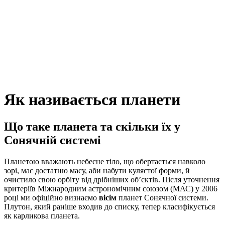
Як називається планети
Що таке планета та скільки їх у
Сонячній системі
Планетою вважають небесне тіло, що обертається навколо
зорі, має достатню масу, аби набути кулястої форми, й
очистило свою орбіту від дрібніших об’єктів. Після уточнення
критеріїв Міжнародним астрономічним союзом (МАС) у 2006
році ми офіційно визнаємо
вісім
планет Сонячної системи.
Плутон, який раніше входив до списку, тепер класифікується
як карликова планета.