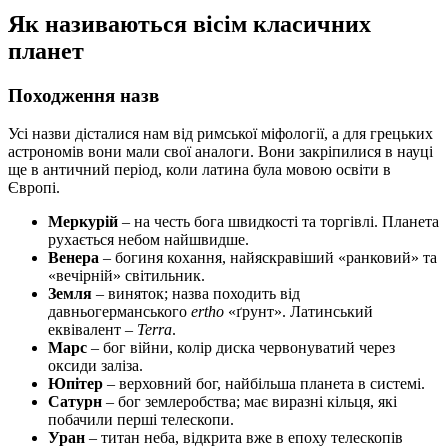
Як називаються вісім класичних
планет
Походження назв
Усі назви дісталися нам від римської міфології, а для грецьких
астрономів вони мали свої аналоги. Вони закріпилися в науці
ще в античний період, коли латина була мовою освіти в
Європі.
Меркурій
– на честь бога швидкості та торгівлі. Планета
рухається небом найшвидше.
Венера
– богиня кохання, найяскравіший «ранковий» та
«вечірній» світильник.
Земля
– виняток; назва походить від
давньогерманського
ertho
«ґрунт». Латинський
еквівалент –
Terra
.
Марс
– бог війни, колір диска червонуватий через
оксиди заліза.
Юпітер
– верховний бог, найбільша планета в системі.
Сатурн
– бог землеробства; має виразні кільця, які
побачили перші телескопи.
Уран
– титан неба, відкрита вже в епоху телескопів