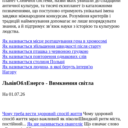
планет Сонячної системи, назви яких увійшли до спадщини
античної культури, та тисячі екзопланет із каталожними
позначеннями, що поступово отримують унікальні імена
завдяки міжнародним конкурсам. Розуміння критеріїв і
традицій найменування допомагає не лише впорядкувати
знання, а й підтримує зв’язок науки з історією та культурою
людства.
Як називається місце розташування гена в хромосомі
Як називається збільшення швидкості після старту
Як називається пташка з червоною грудкою
Як називається повторення однакових слів
Як називається столиця Польщі
Як називається людина, в якої беруть інтерв'ю
Нагору
ЛьвівОблЕнерго - Вимкнення світла
На 01.07.26
Чому треба вести здоровий спосіб життя
Чому здоровий
спосіб життя зараз важливий як ніколиШвидкий ритм міста,
постійний...
Як ще називається євангеліє
Що означає слово