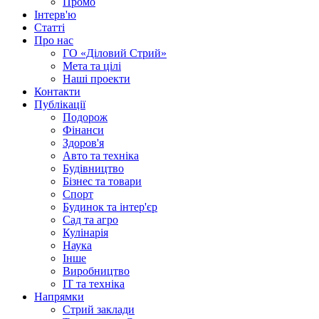
Промо
Інтерв'ю
Статті
Про нас
ГО «Діловий Стрий»
Мета та цілі
Наші проекти
Контакти
Публікації
Подорож
Фінанси
Здоров'я
Авто та техніка
Будівництво
Бізнес та товари
Спорт
Будинок та інтер'єр
Сад та агро
Кулінарія
Наука
Інше
Виробництво
IT та техніка
Напрямки
Стрий заклади