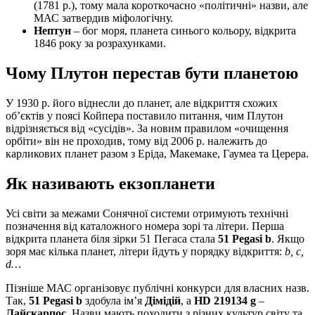
(1781 р.), тому мала короткочасно «політичні» назви, але
МАС затвердив міфологічну.
Нептун
– бог моря, планета синього кольору, відкрита
1846 року за розрахунками.
Чому Плутон перестав бути планетою
У 1930 р. його віднесли до планет, але відкриття схожих
об’єктів у поясі Койпера поставило питання, чим Плутон
відрізняється від «сусідів». За новим правилом «очищення
орбіти» він не проходив, тому від 2006 р. належить до
карликових планет разом з Еріда, Макемаке, Гаумеа та Церера.
Як називають екзопланети
Усі світи за межами Сонячної системи отримують технічні
позначення від каталожного номера зорі та літери. Перша
відкрита планета біля зірки 51 Пегаса стала
51 Pegasi b
. Якщо
зоря має кілька планет, літери йдуть у порядку відкриття:
b, c,
d…
Пізніше МАС організовує публічні конкурси для власних назв.
Так,
51 Pegasi b
здобула ім’я
Дімідій
, а
HD 219134 g
–
Лайскарпос
. Назви мають походити з різних культур світу та