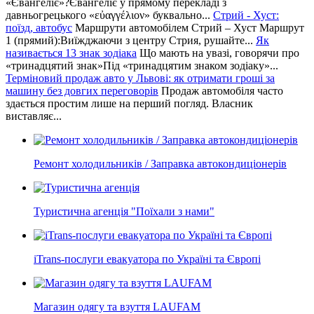
«Євангеліє»?Євангеліє у прямому перекладі з
давньогрецького «εὐαγγέλιον» буквально...
Стрий - Хуст:
поїзд, автобус
Маршрути автомобілем Стрий – Хуст Маршрут
1 (прямий):Виїжджаючи з центру Стрия, рушайте...
Як
називається 13 знак зодіака
Що мають на увазі, говорячи про
«тринадцятий знак»Під «тринадцятим знаком зодіаку»...
Терміновий продаж авто у Львові: як отримати гроші за
машину без довгих переговорів
Продаж автомобіля часто
здається простим лише на перший погляд. Власник
виставляє...
Ремонт холодильників / Заправка автокондиціонерів
Туристична агенція "Поїхали з нами"
iTrans-послуги евакуатора по Україні та Європі
Магазин одягу та взуття LAUFAM