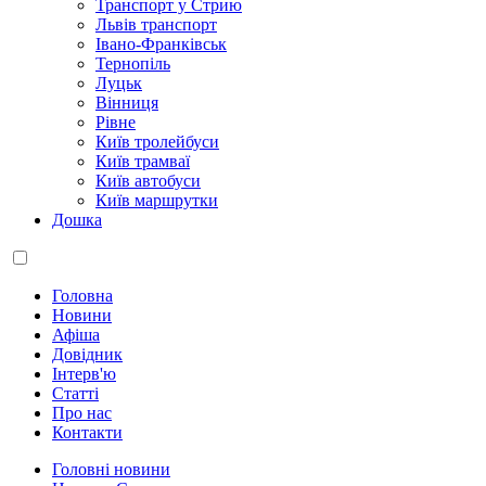
Транспорт у Стрию
Львів транспорт
Івано-Франківськ
Тернопіль
Луцьк
Вінниця
Рівне
Київ тролейбуси
Київ трамваї
Київ автобуси
Київ маршрутки
Дошка
Головна
Новини
Афіша
Довідник
Інтерв'ю
Статті
Про нас
Контакти
Головні новини