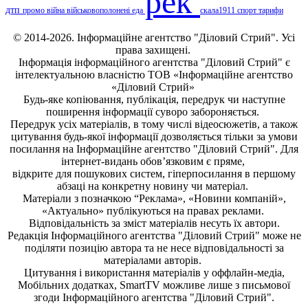
рек
дтп
промо
війна
військовополонені
еда
скала1911
спорт
тарифи
© 2014-2026. Інформаційне агентство "Діловий Стрий". Усі
права захищені.
Інформація
інформаційного агентства "Діловий Стрий"
є
інтелектуальною власністю ТОВ «Інформаційне агентство
«Діловий Стрий»
Будь-яке копiювання, публiкацiя, передрук чи наступне
поширення iнформацiї суворо забороняється.
Передрук усіх матеріалів, в тому числі відеосюжетів, а також
цитування будь-якої інформації дозволяється тільки за умови
посилання на
Інформаційне агентство "Діловий Стрий"
. Для
інтернет-видань обов’язковим є пряме,
відкрите для пошукових систем, гіперпосилання в першому
абзаці на конкретну новину чи матеріал.
Матеріали з позначкою “Реклама», «Новини компаній»,
«Актуально» публікуються на правах реклами.
Відповідальність за зміст матеріалів несуть їх автори.
Редакція
Інформаційного агентства "Діловий Стрий"
може не
поділяти позицію автора та не несе відповідальності за
матеріалами авторів.
Цитування і використання матеріалів у оффлайн-медіа,
Мобільних додатках, SmartTV можливе лише з письмової
згоди
Інформаційного агентства "
Діловий Стрий".