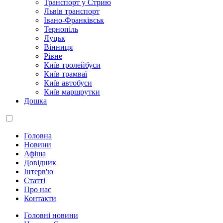
Транспорт у Стрию
Львів транспорт
Івано-Франківськ
Тернопіль
Луцьк
Вінниця
Рівне
Київ тролейбуси
Київ трамваї
Київ автобуси
Київ маршрутки
Дошка
Головна
Новини
Афіша
Довідник
Інтерв'ю
Статті
Про нас
Контакти
Головні новини