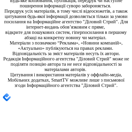
Будь-яке копiювання, публiкацiя, передрук чи наступне
поширення iнформацiї суворо забороняється.
Передрук усіх матеріалів, в тому числі відеосюжетів, а також
цитування будь-якої інформації дозволяється тільки за умови
посилання на
Інформаційне агентство "Діловий Стрий"
. Для
інтернет-видань обов’язковим є пряме,
відкрите для пошукових систем, гіперпосилання в першому
абзаці на конкретну новину чи матеріал.
Матеріали з позначкою “Реклама», «Новини компаній»,
«Актуально» публікуються на правах реклами.
Відповідальність за зміст матеріалів несуть їх автори.
Редакція
Інформаційного агентства "Діловий Стрий"
може не
поділяти позицію автора та не несе відповідальності за
матеріалами авторів.
Цитування і використання матеріалів у оффлайн-медіа,
Мобільних додатках, SmartTV можливе лише з письмової
згоди
Інформаційного агентства "
Діловий Стрий".