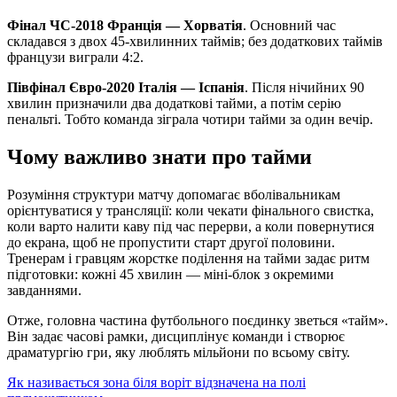
Фінал ЧС-2018 Франція — Хорватія
. Основний час
складався з двох 45-хвилинних таймів; без додаткових таймів
французи виграли 4:2.
Півфінал Євро-2020 Італія — Іспанія
. Після нічийних 90
хвилин призначили два додаткові тайми, а потім серію
пенальті. Тобто команда зіграла чотири тайми за один вечір.
Чому важливо знати про тайми
Розуміння структури матчу допомагає вболівальникам
орієнтуватися у трансляції: коли чекати фінального свистка,
коли варто налити каву під час перерви, а коли повернутися
до екрана, щоб не пропустити старт другої половини.
Тренерам і гравцям жорстке поділення на тайми задає ритм
підготовки: кожні 45 хвилин — міні-блок з окремими
завданнями.
Отже, головна частина футбольного поєдинку зветься «тайм».
Він задає часові рамки, дисциплінує команди і створює
драматургію гри, яку люблять мільйони по всьому світу.
Як називається зона біля воріт відзначена на полі