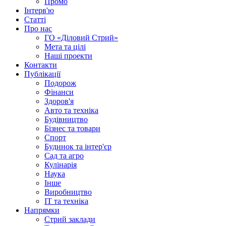
Промо
Інтерв'ю
Статті
Про нас
ГО «Діловий Стрий»
Мета та цілі
Наші проекти
Контакти
Публікації
Подорож
Фінанси
Здоров'я
Авто та техніка
Будівництво
Бізнес та товари
Спорт
Будинок та інтер'єр
Сад та агро
Кулінарія
Наука
Інше
Виробництво
IT та техніка
Напрямки
Стрий заклади