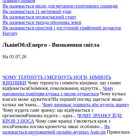
прямокутником
Як називається місце для метання спортивних снарядів
Як називається 11 метровий удар
Як називається несвоєчасний старт
Як називається тверда оболонка землі
Як називається простий і доступний графічний редактор
Нагору
ЛьвівОблЕнерго - Вимкнення світла
На 01.07.26
ЧОМУ ТЕРПНУТЬ І МЕРЗНУТЬ НОГИ, НІМІЮТЬ
КІНЦІВКИ
Чому терпнуть і німіють кінцівки: що з нами
відбуваєтьсяОніміння, поколювання, відчуття...
Чому
наповнена повітрям кулька з часом здувається
Чому кулька
взагалі може здуватися?На перший погляд здається: якщо
кулька зав’язана,...
Чому виникає тошнота або нудить зранку
Чому нудить саме зранку: що відбувається з
організмомРанкова нудота – одна...
ЧОМУ ЗРАНКУ ЙДЕ
КРОВ З НОСА
Чому саме вранці з’являється кров з
носаРанкова носова кровотеча лякає особливо...
Як
називається щотижневий онлайн-журнал Auto.ria
Правильна