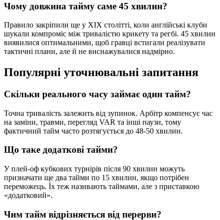
Чому довжина тайму саме 45 хвилин?
Правило закріпили ще у XIX столітті, коли англійські клуби
шукали компроміс між тривалістю крикету та регбі. 45 хвилин
виявилися оптимальними, щоб гравці встигали реалізувати
тактичні плани, але й не виснажувалися надмірно.
Популярні уточнювальні запитання
Скільки реального часу займає один тайм?
Точна тривалість залежить від зупинок. Арбітр компенсує час
на заміни, травми, перегляд VAR та інші паузи, тому
фактичний тайм часто розтягується до 48-50 хвилин.
Що таке додаткові тайми?
У плей-оф кубкових турнірів після 90 хвилин можуть
призначати ще два тайми по 15 хвилин, якщо потрібен
переможець. Їх теж називають таймами, але з приставкою
«додатковий».
Чим тайм відрізняється від перерви?