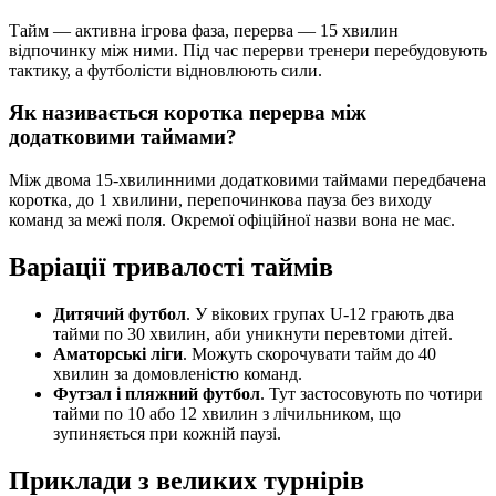
Тайм — активна ігрова фаза, перерва — 15 хвилин
відпочинку між ними. Під час перерви тренери перебудовують
тактику, а футболісти відновлюють сили.
Як називається коротка перерва між
додатковими таймами?
Між двома 15-хвилинними додатковими таймами передбачена
коротка, до 1 хвилини, перепочинкова пауза без виходу
команд за межі поля. Окремої офіційної назви вона не має.
Варіації тривалості таймів
Дитячий футбол
. У вікових групах U-12 грають два
тайми по 30 хвилин, аби уникнути перевтоми дітей.
Аматорські ліги
. Можуть скорочувати тайм до 40
хвилин за домовленістю команд.
Футзал і пляжний футбол
. Тут застосовують по чотири
тайми по 10 або 12 хвилин з лічильником, що
зупиняється при кожній паузі.
Приклади з великих турнірів