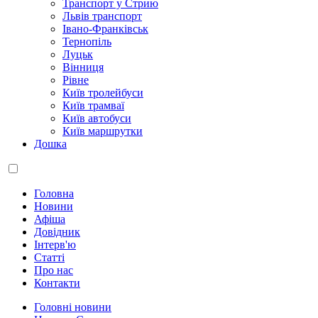
Транспорт у Стрию
Львів транспорт
Івано-Франківськ
Тернопіль
Луцьк
Вінниця
Рівне
Київ тролейбуси
Київ трамваї
Київ автобуси
Київ маршрутки
Дошка
Головна
Новини
Афіша
Довідник
Інтерв'ю
Статті
Про нас
Контакти
Головні новини