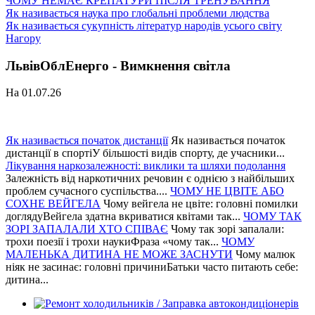
ЧОМУ НЕМАЄ КРЕПАТУРИ ПІСЛЯ ТРЕНУВАННЯ
Як називається наука про глобальні проблеми людства
Як називається сукупність літератур народів усього світу
Нагору
ЛьвівОблЕнерго - Вимкнення світла
На 01.07.26
Як називається початок дистанції
Як називається початок
дистанції в спортіУ більшості видів спорту, де учасники...
Лікування наркозалежності: виклики та шляхи подолання
Залежність від наркотичних речовин є однією з найбільших
проблем сучасного суспільства....
ЧОМУ НЕ ЦВІТЕ АБО
СОХНЕ ВЕЙГЕЛА
Чому вейгела не цвіте: головні помилки
доглядуВейгела здатна вкриватися квітами так...
ЧОМУ ТАК
ЗОРІ ЗАПАЛАЛИ ХТО СПІВАЄ
Чому так зорі запалали:
трохи поезії і трохи наукиФраза «чому так...
ЧОМУ
МАЛЕНЬКА ДИТИНА НЕ МОЖЕ ЗАСНУТИ
Чому малюк
ніяк не засинає: головні причиниБатьки часто питають себе:
дитина...