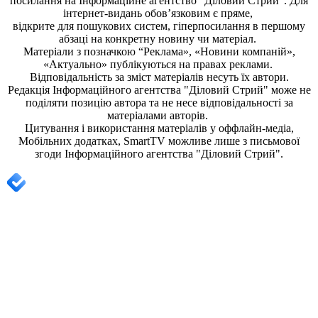
посилання на
Інформаційне агентство "Діловий Стрий"
. Для
інтернет-видань обов’язковим є пряме,
відкрите для пошукових систем, гіперпосилання в першому
абзаці на конкретну новину чи матеріал.
Матеріали з позначкою “Реклама», «Новини компаній»,
«Актуально» публікуються на правах реклами.
Відповідальність за зміст матеріалів несуть їх автори.
Редакція
Інформаційного агентства "Діловий Стрий"
може не
поділяти позицію автора та не несе відповідальності за
матеріалами авторів.
Цитування і використання матеріалів у оффлайн-медіа,
Мобільних додатках, SmartTV можливе лише з письмової
згоди
Інформаційного агентства "
Діловий Стрий".