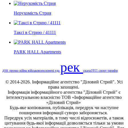
Нерухомість Стрия
Таксі в Стрию / 41111
PARK HALL Apartments
рек
дтп
промо
війна
військовополонені
еда
скала1911
спорт
тарифи
© 2014-2026. Інформаційне агентство "Діловий Стрий". Усі
права захищені.
Інформація
інформаційного агентства "Діловий Стрий"
є
інтелектуальною власністю ТОВ «Інформаційне агентство
«Діловий Стрий»
Будь-яке копiювання, публiкацiя, передрук чи наступне
поширення iнформацiї суворо забороняється.
Передрук усіх матеріалів, в тому числі відеосюжетів, а також
цитування будь-якої інформації дозволяється тільки за умови