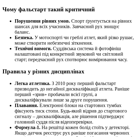
Чому фальстарт такий критичний
Порушення рівних умов.
Спорт ґрунтується на рівних
шансах для всіх учасників. Завчасний рух знищує
баланс.
Безпека.
У мотоспорті чи греблі атлет, який різко рушає,
може створити небезпечні зіткнення.
Технічні вимоги.
Суддівська система й фотофініш
налаштовані під конкретний звуковий чи світловий
старт; передчасний рух спотворює вимірювання часу.
Правила у різних дисциплінах
Легка атлетика.
З 2010 року перший фальстарт
призводить до негайної дискваліфікації атлета. Раніше
перший «зрив» пробачали всієї групі, а
дискваліфікували лише за друге порушення.
Плавання.
Електронні блоки на стартових тумбах
фіксують тиск стопи. Будь-який відрив до стартового
сигналу – дискваліфікація, але рішення підтверджує
головний суддя після відеоперевірки.
Формула-1.
На решітці кожен болід стоїть у детекторі.
Якщо датчик реєструє рух раніше погасання червоних