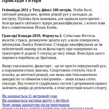
Приклади з історії
Олімпіада-2011 у Тегу, фінал 100 метрів.
Усейн Болт,
світовий рекордсмен, зробив різкий рух у колодках до
пострілу. Публіка була шокована, але правила категоричні –
болгарського світового лідера дискваліфікували, і золото взяв
його співвітчизник Йохан Блейк.
Гран-прі Канади-2019, Формула-1.
Себастьян Феттель
вилетів з траси, ризикуючи зрізати кут, а коли повернувся,
заблокував Льюїса Хемілтона. Стюарди кваліфікували це як
небезпечний маневр після фальстарту при поверненні на
траєкторію й додали 5 секунд до часу німця. Внаслідок цього
перемога перейшла до британця.
Якщо узагальнити, фальстарт – це не просто передчасний рух,
а порушення етики змагань. Спортсмени готують тіло й
психіку до миттєвої реакції, але межа між блискавичною
швидкістю та обманом електроніки – лише кілька сотих
секунди. Від точності суддівських систем і дотримання правил
залежить довіра до результатів, а отже репутація всього спорту.
Як називається 11 метровий удар
Як називається частина матчу у футболі
Чому немає крепатури після тренування