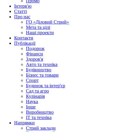
Промо
Інтерв'ю
Статті
Про нас
ГО «Діловий Стрий»
Мета та цілі
Наші проекти
Контакти
Публікації
Подорож
Фінанси
Здоров'я
Авто та техніка
Будівництво
Бізнес та товари
Спорт
Будинок та інтер'єр
Сад та агро
Кулінарія
Наука
Інше
Виробництво
IT та техніка
Напрямки
Стрий заклади