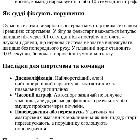
вогнів, команді нараховують 5- або 10-секундний штраф.
Як судді фіксують порушення
Сучасні системи вимірюють інтервал між стартовим сигналом
і реакцією спортсмена. У бігу за фальстарт вважається імпульс
швидше ніж через 0,1 секунди після пострілу пістолета –
науковці довели, що нервова система не здатна відреагувати
швидше без попереднього руху. У плаванні поріг становить
0,03 секунди, бо вода створює інші умови контакту.
Наслідки для спортсмена та команди
Дискваліфікація.
Найжорсткіший, але й
найпоширеніший варіант у легкоатлетичних та
плавальних дисциплінах.
Часовий штраф.
Автоспорт зазвичай не вилучає
учасника, але додає час до фінішного результату або
змушує проїхати через піт-лейн.
Попередження або перезапуск.
У дитячих чи
аматорських змаганнях можливий м’якший підхід: старт
перезапускають, а порушнику оголошують
попередження.