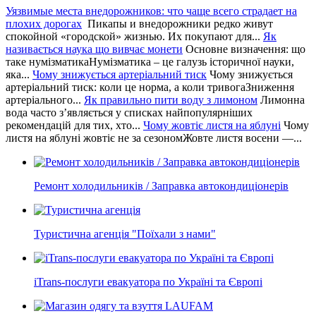
Уязвимые места внедорожников: что чаще всего страдает на
плохих дорогах
Пикапы и внедорожники редко живут
спокойной «городской» жизнью. Их покупают для...
Як
називається наука що вивчає монети
Основне визначення: що
таке нумізматикаНумізматика – це галузь історичної науки,
яка...
Чому знижується артеріальний тиск
Чому знижується
артеріальний тиск: коли це норма, а коли тривогаЗниження
артеріального...
Як правильно пити воду з лимоном
Лимонна
вода часто з’являється у списках найпопулярніших
рекомендацій для тих, хто...
Чому жовтіє листя на яблуні
Чому
листя на яблуні жовтіє не за сезономЖовте листя восени —...
Ремонт холодильників / Заправка автокондиціонерів
Туристична агенція "Поїхали з нами"
iTrans-послуги евакуатора по Україні та Європі