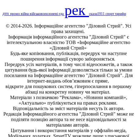
рек
дтп
промо
війна
військовополонені
еда
скала1911
спорт
тарифи
© 2014-2026. Інформаційне агентство "Діловий Стрий". Усі
права захищені.
Інформація
інформаційного агентства "Діловий Стрий"
є
інтелектуальною власністю ТОВ «Інформаційне агентство
«Діловий Стрий»
Будь-яке копiювання, публiкацiя, передрук чи наступне
поширення iнформацiї суворо забороняється.
Передрук усіх матеріалів, в тому числі відеосюжетів, а також
цитування будь-якої інформації дозволяється тільки за умови
посилання на
Інформаційне агентство "Діловий Стрий"
. Для
інтернет-видань обов’язковим є пряме,
відкрите для пошукових систем, гіперпосилання в першому
абзаці на конкретну новину чи матеріал.
Матеріали з позначкою “Реклама», «Новини компаній»,
«Актуально» публікуються на правах реклами.
Відповідальність за зміст матеріалів несуть їх автори.
Редакція
Інформаційного агентства "Діловий Стрий"
може не
поділяти позицію автора та не несе відповідальності за
матеріалами авторів.
Цитування і використання матеріалів у оффлайн-медіа,
Мобільних додатках, SmartTV можливе лише з письмової