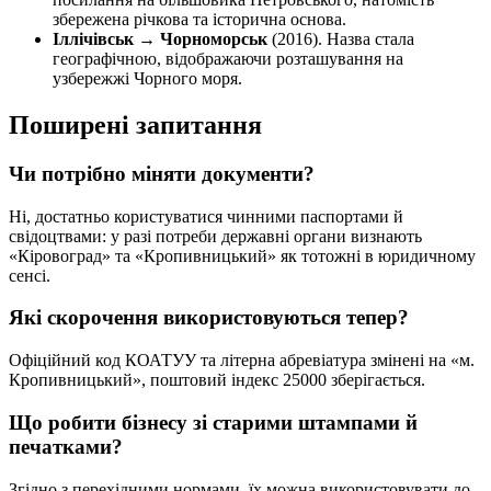
збережена річкова та історична основа.
Іллічівськ → Чорноморськ
(2016). Назва стала
географічною, відображаючи розташування на
узбережжі Чорного моря.
Поширені запитання
Чи потрібно міняти документи?
Ні, достатньо користуватися чинними паспортами й
свідоцтвами: у разі потреби державні органи визнають
«Кіровоград» та «Кропивницький» як тотожні в юридичному
сенсі.
Які скорочення використовуються тепер?
Офіційний код КОАТУУ та літерна абревіатура змінені на «м.
Кропивницький», поштовий індекс 25000 зберігається.
Що робити бізнесу зі старими штампами й
печатками?
Згідно з перехідними нормами, їх можна використовувати до