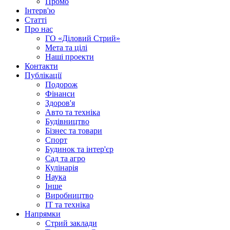
Промо
Інтерв'ю
Статті
Про нас
ГО «Діловий Стрий»
Мета та цілі
Наші проекти
Контакти
Публікації
Подорож
Фінанси
Здоров'я
Авто та техніка
Будівництво
Бізнес та товари
Спорт
Будинок та інтер'єр
Сад та агро
Кулінарія
Наука
Інше
Виробництво
IT та техніка
Напрямки
Стрий заклади