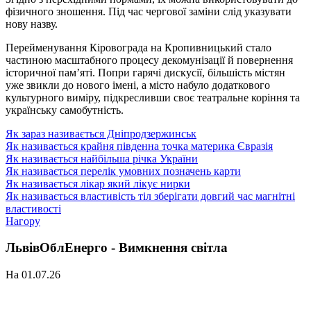
фізичного зношення. Під час чергової заміни слід указувати
нову назву.
Перейменування Кіровограда на Кропивницький стало
частиною масштабного процесу декомунізації й повернення
історичної пам’яті. Попри гарячі дискусії, більшість містян
уже звикли до нового імені, а місто набуло додаткового
культурного виміру, підкресливши своє театральне коріння та
українську самобутність.
Як зараз називається Дніпродзержинськ
Як називається крайня південна точка материка Євразія
Як називається найбільша річка України
Як називається перелік умовних позначень карти
Як називається лікар який лікує нирки
Як називається властивість тіл зберігати довгий час магнітні
властивості
Нагору
ЛьвівОблЕнерго - Вимкнення світла
На 01.07.26