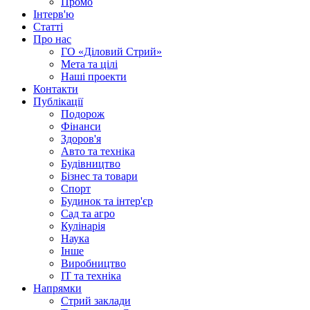
Промо
Інтерв'ю
Статті
Про нас
ГО «Діловий Стрий»
Мета та цілі
Наші проекти
Контакти
Публікації
Подорож
Фінанси
Здоров'я
Авто та техніка
Будівництво
Бізнес та товари
Спорт
Будинок та інтер'єр
Сад та агро
Кулінарія
Наука
Інше
Виробництво
IT та техніка
Напрямки
Стрий заклади