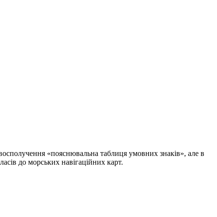
овосполучення «пояснювальна таблиця умовних знаків», але в
ласів до морських навігаційних карт.