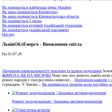
Як називається найбільша річка України
Як зараз називається Кіровоград
Як зараз називається Кіровоградська область
Як називається 5 океан
Як називається відомий італійський технопарк
Як називається український парламент
Нагору
ЛьвівОблЕнерго - Вимкнення світла
На 01.07.26
Лікування наркозалежності: виклики та шляхи подолання
Залеж
ЖИВОТА ЯК НА МІСЯЧНІ
Чому ниє низ живота, навіть коли 
різних народів є свої рослини-символи:...
Дроблення каменів у 
страждань. У Львові,...
Як називається хвороба коли постійно хо
Ремонт холодильників / Заправка автокондиціонерів