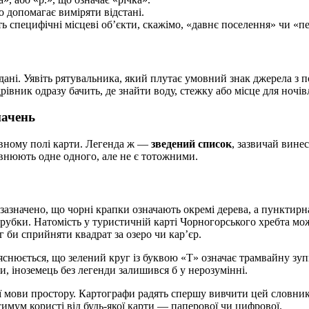
 допомагає виміряти відстані.
 специфічні місцеві об’єкти, скажімо, «давнє поселення» чи «пе
дані. Уявіть рятувальника, який плутає умовний знак джерела з
рівник одразу бачить, де знайти воду, стежку або місце для ночівл
начень
овному полі карти. Легенда ж —
зведений список
, зазвичай вине
внюють одне одного, але не є тотожними.
 зазначено, що чорні крапки означають окремі дерева, а пунктир
 вирубки. Натомість у туристичній карті Чорногорського хребта 
г би сприйняти квадрат за озеро чи кар’єр.
снюється, що зелений круг із буквою «Т» означає трамвайну зупи
и, іноземець без легенди залишився б у нерозумінні.
ї мови простору. Картографи радять спершу вивчити цей словник
имум користі від будь-якої карти — паперової чи цифрової.