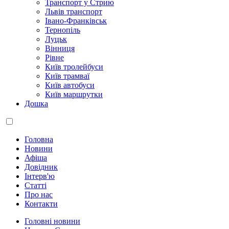
Транспорт у Стрию
Львів транспорт
Івано-Франківськ
Тернопіль
Луцьк
Вінниця
Рівне
Київ тролейбуси
Київ трамваї
Київ автобуси
Київ маршрутки
Дошка
Головна
Новини
Афіша
Довідник
Інтерв'ю
Статті
Про нас
Контакти
Головні новини