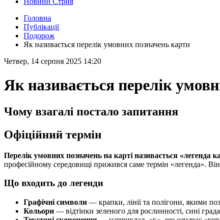
Новини Стрия
Головна
Публікації
Подорож
Як називається перелік умовних позначень карти
Четвер, 14 серпня 2025 14:20
Як називається перелік умовн
Чому взагалі постало запитання
Офіційний термін
Перелік умовних позначень на карті називається «легенда к
професійному середовищі прижився саме термін «легенда». Він с
Що входить до легенди
Графічні символи
— крапки, лінії та полігони, якими поз
Кольори
— відтінки зеленого для рослинності, сині града
Текстові скорочення
— наприклад, «г.», що означає «гора