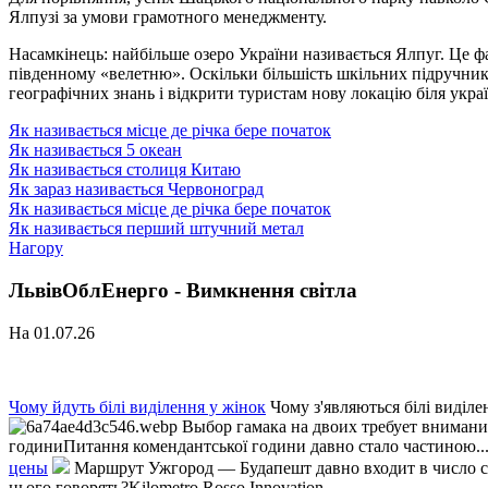
Ялпузі за умови грамотного менеджменту.
Насамкінець: найбільше озеро України називається Ялпуг. Це 
південному «велетню». Оскільки більшість шкільних підручників
географічних знань і відкрити туристам нову локацію біля укра
Як називається місце де річка бере початок
Як називається 5 океан
Як називається столиця Китаю
Як зараз називається Червоноград
Як називається місце де річка бере початок
Як називається перший штучний метал
Нагору
ЛьвівОблЕнерго - Вимкнення світла
На 01.07.26
Чому йдуть білі виділення у жінок
Чому з'являються білі виділе
Выбор гамака на двоих требует внимания 
годиниПитання комендантської години давно стало частиною..
цены
Маршрут Ужгород — Будапешт давно входит в число с
нього говорять?Kilometro Rosso Innovation...