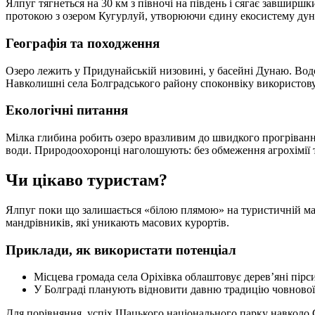
Ялпуг тягнеться на 30 км з півночі на південь і сягає завширш
протокою з озером Кугурлуй, утворюючи єдину екосистему дун
Географія та походження
Озеро лежить у Придунайській низовині, у басейні Дунаю. Водой
Навколишні села Болградського району споконвіку використову
Екологічні питання
Мілка глибина робить озеро вразливим до швидкого прогрівання 
води. Природоохоронці наголошують: без обмеження агрохімії 
Чи цікаво туристам?
Ялпуг поки що залишається «білою плямою» на туристичній мапі.
мандрівників, які уникають масових курортів.
Приклади, як використати потенціал
Місцева громада села Оріхівка облаштовує дерев’яні пірси
У Болграді планують відновити давню традицію човнової
Для порівняння, успіх Шацького національного парку навколо С