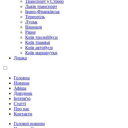
Транспорт у Стрию
Львів транспорт
Івано-Франківськ
Тернопіль
Луцьк
Вінниця
Рівне
Київ тролейбуси
Київ трамваї
Київ автобуси
Київ маршрутки
Дошка
Головна
Новини
Афіша
Довідник
Інтерв'ю
Статті
Про нас
Контакти
Головні новини