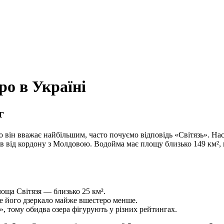
ро в Україні
г
о він вважає найбільшим, часто почуємо відповідь «Світязь». Н
рів від кордону з Молдовою. Водойма має площу близько 149 км
лоща Світязя — близько 25 км².
оте його дзеркало майже вшестеро менше.
, тому обидва озера фігурують у різних рейтингах.