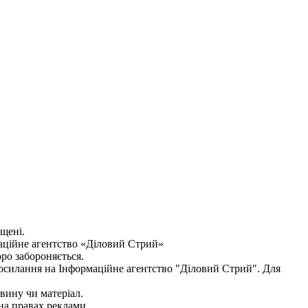
ищені.
аційне агентство «Діловий Стрий»
оро забороняється.
посилання на
Інформаційне агентство "Діловий Стрий"
. Для
овину чи матеріал.
на правах реклами.