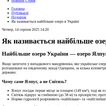
Новини Стрия
Головна
Публікації
Подорож
Як називається найбільше озеро в Україні
Четвер, 14 серпня 2025 14:20
Як називається найбільше озе
Найбільше озеро України — озеро Ялпу
Якщо запитати у випадкового мандрівника, яке українське озер
розташоване на південному заході Одещини, за кілька кіломет
держави.
Чому саме Ялпуг, а не Світязь?
Ялпуг посідає перше місце за площею (149 км²), тоді як п
Світязь лідирує за глибиною (до 58 м) та прозорістю, пр
Норми гідрології розрізняють «найбільше» та «найглибше»