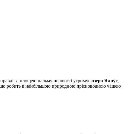
асправді за площею пальму першості утримує
озеро Ялпуг
,
², що робить її найбільшою природною прісноводною чашею