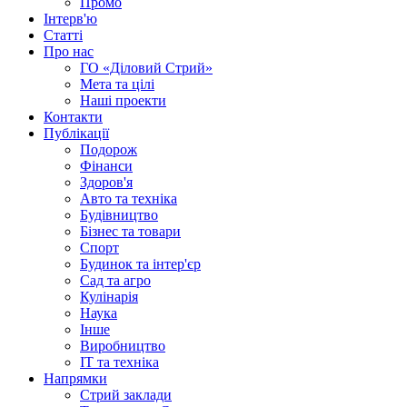
Промо
Інтерв'ю
Статті
Про нас
ГО «Діловий Стрий»
Мета та цілі
Наші проекти
Контакти
Публікації
Подорож
Фінанси
Здоров'я
Авто та техніка
Будівництво
Бізнес та товари
Спорт
Будинок та інтер'єр
Сад та агро
Кулінарія
Наука
Інше
Виробництво
IT та техніка
Напрямки
Стрий заклади