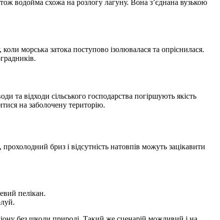
 тож водойма схожа на розлогу лагуну. Вона з’єднана вузькою
 коли морська затока поступово ізолювалася та опріснилася.
градників.
оди та відходи сільського господарства погіршують якість
итися на заболочену територію.
, прохолодний бриз і відсутність натовпів можуть зацікавити
жевий пелікан.
рлуй.
іону без шкоди природі. Такий же сценарій можливий і на