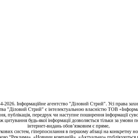
4-2026. Інформаційне агентство "Діловий Стрий". Усі права зах
тва "Діловий Стрий"
є інтелектуальною власністю ТОВ «Інформ
ня, публiкацiя, передрук чи наступне поширення iнформацiї сув
кож цитування будь-якої інформації дозволяється тільки за умови 
інтернет-видань обов’язковим є пряме,
кових систем, гіперпосилання в першому абзаці на конкретну н
чкою “Реклама», «Новини компаній», «Актуально» публікуються 