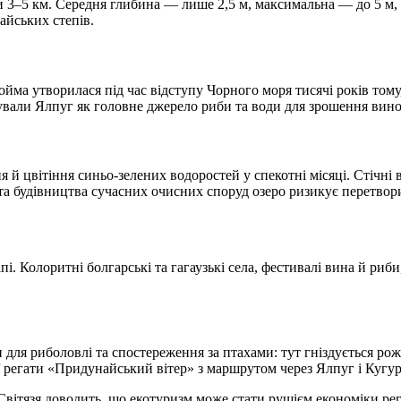
ки 3–5 км. Середня глибина — лише 2,5 м, максимальна — до 5 м,
айських степів.
ма утворилася під час відступу Чорного моря тисячі років тому,
вали Ялпуг як головне джерело риби та води для зрошення вино
й цвітіння синьо-зелених водоростей у спекотні місяці. Стічні в
та будівництва сучасних очисних споруд озеро ризикує перетвор
 Колоритні болгарські та гагаузькі села, фестивалі вина й риби
 для риболовлі та спостереження за птахами: тут гніздується ро
 регати «Придунайський вітер» з маршрутом через Ялпуг і Кугу
вітязя доводить, що екотуризм може стати рушієм економіки рег