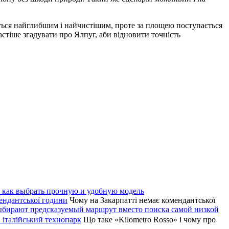
ється найглибшим і найчистішим, проте за площею поступається
астіше згадувати про Ялпуг, аби відновити точність
: как выбрать прочную и удобную модель
мендантської години
Чому на Закарпатті немає комендантської
ыбирают предсказуемый маршрут вместо поиска самой низкой
 італійський технопарк
Що таке «Kilometro Rosso» і чому про