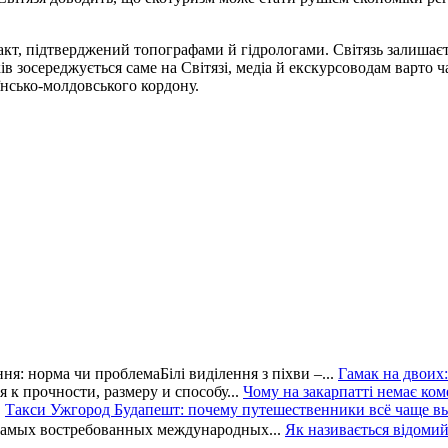
факт, підтверджений топографами й гідрологами. Світязь залиша
 зосереджується саме на Світязі, медіа й екскурсоводам варто ч
їнсько-молдовського кордону.
ння: норма чи проблемаБілі виділення з піхви –...
Гамак на двоих
к прочности, размеру и способу...
Чому на закарпатті немає ко
.
Такси Ужгород Будапешт: почему путешественники всё чаще в
амых востребованных международных...
Як називається відомий