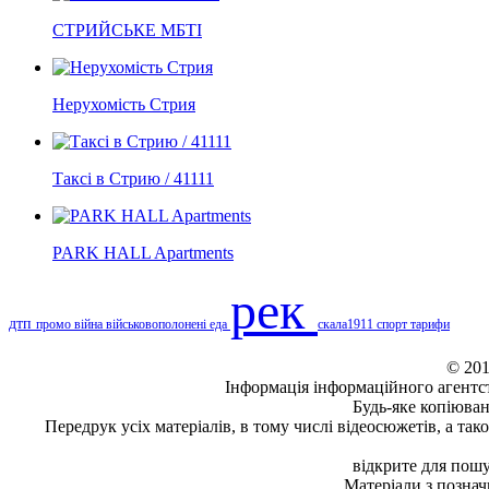
СТРИЙСЬКЕ МБТІ
Нерухомість Стрия
Таксі в Стрию / 41111
PARK HALL Apartments
рек
дтп
промо
війна
військовополонені
еда
скала1911
спорт
тарифи
© 201
Інформація
інформаційного агентс
Будь-яке копiюван
Передрук усіх матеріалів, в тому числі відеосюжетів, а та
відкрите для пошу
Матеріали з позна