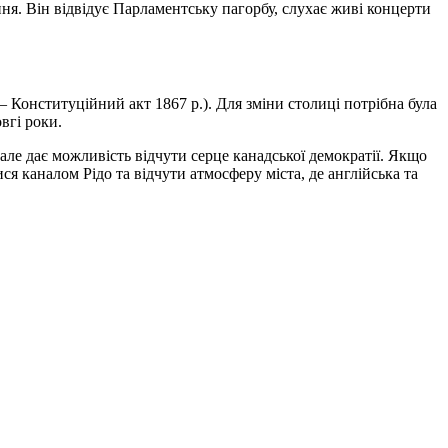
пня. Він відвідує Парламентську пагорбу, слухає живі концерти
Конституційний акт 1867 р.). Для зміни столиці потрібна була
вгі роки.
, але дає можливість відчути серце канадської демократії. Якщо
я каналом Рідо та відчути атмосферу міста, де англійська та