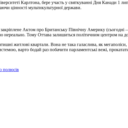
іверситеті Карлтона, бере участь у святкуванні Дня Канади 1 ли
чаючи цінності мультикультурної держави.
закріплене Актом про Британську Північну Америку (сьогодні — 
но нереально. Тому Оттава залишиться політичним центром на до
 затишні житлові квартали. Вона не така галаслива, як мегаполіси
стемою, варто бодай раз побачити парламентські вежі, прокататис
до полюсів