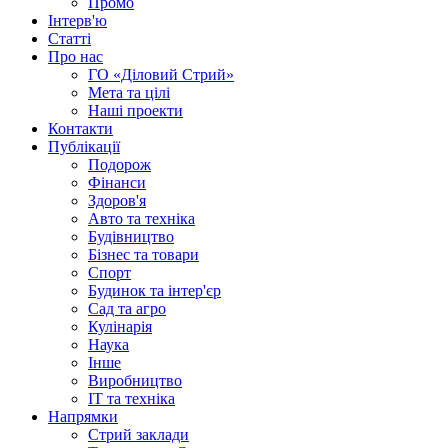
Промо
Інтерв'ю
Статті
Про нас
ГО «Діловий Стрий»
Мета та цілі
Наші проекти
Контакти
Публікації
Подорож
Фінанси
Здоров'я
Авто та техніка
Будівництво
Бізнес та товари
Спорт
Будинок та інтер'єр
Сад та агро
Кулінарія
Наука
Інше
Виробництво
IT та техніка
Напрямки
Стрий заклади