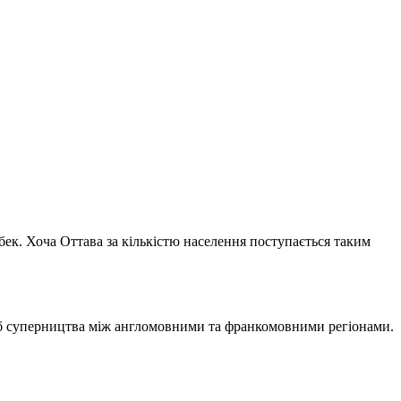
бек. Хоча Оттава за кількістю населення поступається таким
о б суперництва між англомовними та франкомовними регіонами.