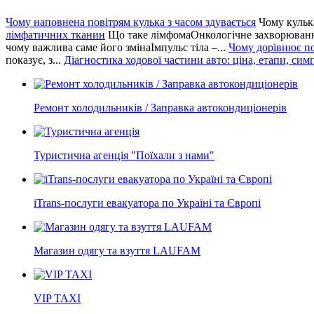
Чому наповнена повітрям кулька з часом здувається
Чому кулька
лімфатичних тканин
Що таке лімфомаОнкологічне захворювання
чому важлива саме його змінаІмпульс тіла –...
Чому дорівнює по
показує, з...
Діагностика ходової частини авто: ціна, етапи, си
Ремонт холодильників / Заправка автокондиціонерів
Туристична агенція "Поїхали з нами"
iTrans-послуги евакуатора по Україні та Європі
Магазин одягу та взуття LAUFAM
VIP TAXI