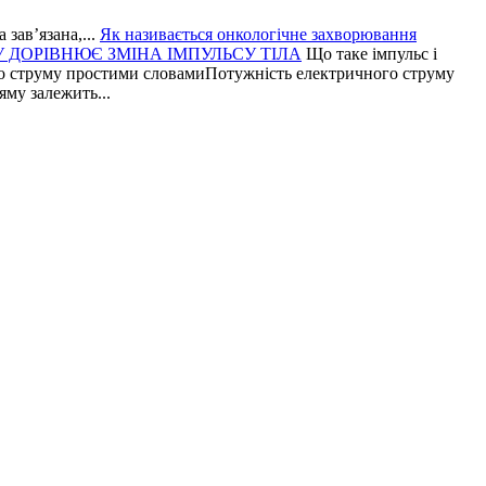
зав’язана,...
Як називається онкологічне захворювання
 ДОРІВНЮЄ ЗМІНА ІМПУЛЬСУ ТІЛА
Що таке імпульс і
о струму простими словамиПотужність електричного струму
яму залежить...