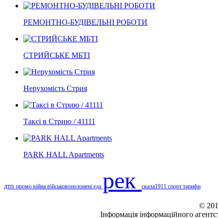
РЕМОНТНО-БУДІВЕЛЬНІ РОБОТИ
СТРИЙСЬКЕ МБТІ
Нерухомість Стрия
Таксі в Стрию / 41111
PARK HALL Apartments
рек
дтп
промо
війна
військовополонені
еда
скала1911
спорт
тарифи
© 201
Інформація
інформаційного агентс