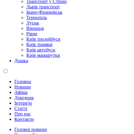
Транспорт у Стрию
Львів транспорт
Івано-Франківськ
Тернопіль
Луцьк
Вінниця
Рівне
Київ тролейбуси
Київ трамваї
Київ автобуси
Київ маршрутки
Дошка
Головна
Новини
Афіша
Довідник
Інтерв'ю
Статті
Про нас
Контакти
Головні новини