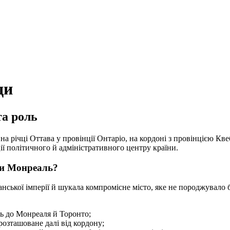
ди
та роль
а річці Оттава у провінції Онтаріо, на кордоні з провінцією Кве
ії політичного й адміністративного центру країни.
чи Монреаль?
танської імперії й шукала компромісне місто, яке не породжувал
ь до Монреаля й Торонто;
озташоване далі від кордону;