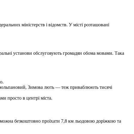
еральних міністерств і відомств. У місті розташовані
деральні установи обслуговують громадян обома мовами. Така
о.
 Тюльпановий, Зимова лють — теж приваблюють тисячі
ми просто в центрі міста.
е можна безкоштовно проїхати 7,8 км льодовою доріжкою та