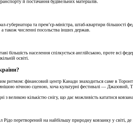
 транспорту й постачання будівельних матеріалів.
рал-губернатора та прем’єр-міністра, штаб-квартири більшості фед
 а також численні посольства інших держав.
таві більшість населення спілкується англійською, проте всі фе
ільній освіті.
 країни?
им ритмом: фінансовий центр Канади знаходиться саме в Торонт
мнішою нічною сценою, хоча культурні фестивалі — Джазовий,
 з великою кількістю снігу, що дає можливість кататися ковзана
ал Рідо перетворений на найбільшу природну ковзанку у світі, д