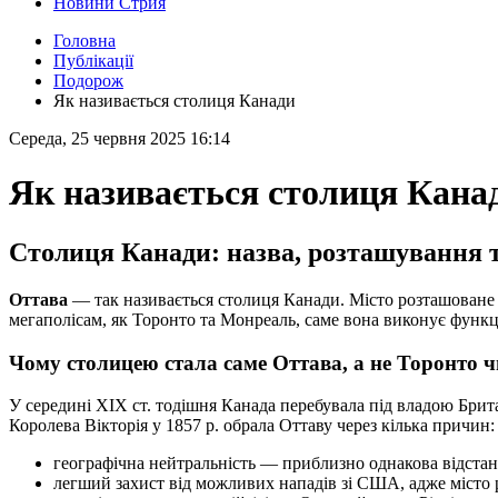
Новини Стрия
Головна
Публікації
Подорож
Як називається столиця Канади
Середа, 25 червня 2025 16:14
Як називається столиця Кана
Столиця Канади: назва, розташування 
Оттава
— так називається столиця Канади. Місто розташоване н
мегаполісам, як Торонто та Монреаль, саме вона виконує функц
Чому столицею стала саме Оттава, а не Торонто 
У середині XIX ст. тодішня Канада перебувала під владою Бри
Королева Вікторія у 1857 р. обрала Оттаву через кілька причин:
географічна нейтральність — приблизно однакова відстан
легший захист від можливих нападів зі США, адже місто р