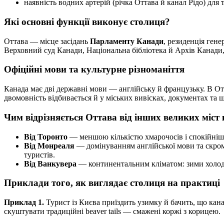
наявність водних артерій (річка Оттава й канал Рідо) для
Які основні функції виконує столиця?
Оттава — місце засідань
Парламенту Канади
, резиденція гене
Верховний суд Канади, Національна бібліотека й Архів Канади,
Офіційні мови та культурне різноманіття
Канада має дві державні мови — англійську й французьку. В От
двомовність відбивається й у міських вивісках, документах та шк
Чим відрізняється Оттава від інших великих міст
Від Торонто
— меншою кількістю хмарочосів і спокійніш
Від Монреаля
— домінуванням англійської мови та скро
туристів.
Від Ванкувера
— континентальним кліматом: зими холодні
Приклади того, як виглядає столиця на практиці
Приклад 1.
Турист із Києва приїздить узимку й бачить, що кан
скуштувати традиційні beaver tails — смажені коржі з корицею.