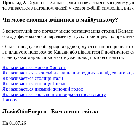
Приклад 2.
Студент із Харкова, який навчається в місцевому ун
та зливається з натовпом людей у червоно-білій символіці, вив
Чи може столиця змінитися в майбутньому?
З конституційного погляду місце розташування столиці Канади 
б згода федерального парламенту й усіх провінцій, що практич
Оттава поєднує в собі урядові будівлі, музеї світового рівня та
ви плануєте подорож до Канади або цікавитеся її політичною си
французька мирно співіснують уже понад півтора століття.
Як називається море в Хорватії
Як називається закономірна зміна природних зон від екватора 
Як називається столиця Італії
Як називається столиця Польщі
Як називається низький жіночий голос
Як називається збільшення швидкості після старту
Нагору
ЛьвівОблЕнерго - Вимкнення світла
На 01.07.26