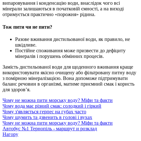
випаровування і конденсацію води, внаслідок чого всі
мінерали залишаються в початковій ємності, а на виході
отримується практично «порожня» рідина.
Тож пити чи не пити?
Разове вживання дистильованої води, як правило, не
шкідливе.
Постійне споживання може призвести до дефіциту
мінералів і порушень обмінних процесів.
Замість дистильованої води для щоденного вживання краще
використовувати якісно очищену або фільтровану питну воду
з помірною мінералізацією. Вона допоможе підтримувати
баланс речовин в організмі, матиме приємний смак і користь
для здоров’я.
Чому не можна пити морську воду? Міфи та факти
Чому вода має різний смак: солодкий і гіркий
Чому з'являється герпес на губах часто
Чому шумить та дзвенить в голові і вухах
Чому не можна пити морську воду? Міфи та факти
Автобус №1 Тернопіль - маршрут и розклад
Нагору