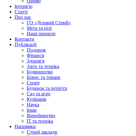
Промо
Інтерв'ю
Статті
Про нас
ГО «Діловий Стрий»
Мета та цілі
Наші проекти
Контакти
Публікації
Подорож
Фінанси
Здоров'я
Авто та техніка
Будівництво
Бізнес та товари
Спорт
Будинок та інтер'єр
Сад та агро
Кулінарія
Наука
Інше
Виробництво
IT та техніка
Напрямки
Стрий заклади