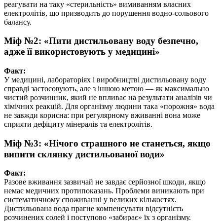
реагувати на таку «стерильність» вимиванням власних
електролітів, що призводить до порушення водно-сольового
балансу.
Міф №2: «Пити дистильовану воду безпечно,
адже її використовують у медицині»
Факт:
У медицині, лабораторіях і виробництві дистильовану воду
справді застосовують, але з іншою метою — як максимально
чистий розчинник, який не впливає на результати аналізів чи
хімічних реакцій. Для організму людини така «порожня» вода
не завжди корисна: при регулярному вживанні вона може
сприяти дефіциту мінералів та електролітів.
Міф №3: «Нічого страшного не станеться, якщо
випити склянку дистильованої води»
Факт:
Разове вживання зазвичай не завдає серйозної шкоди, якщо
немає медичних протипоказань. Проблеми виникають при
систематичному споживанні у великих кількостях.
Дистильована вода прагне компенсувати відсутність
розчинених солей і поступово «забирає» їх з організму.