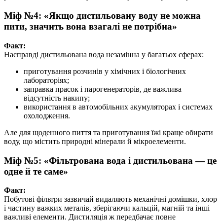
Міф №4: «Якщо дистильовану воду не можна
пити, значить вона взагалі не потрібна»
Факт:
Насправді дистильована вода незамінна у багатьох сферах:
приготування розчинів у хімічних і біологічних
лабораторіях;
заправка прасок і парогенераторів, де важлива
відсутність накипу;
використання в автомобільних акумуляторах і системах
охолодження.
Але для щоденного пиття та приготування їжі краще обирати
воду, що містить природні мінерали й мікроелементи.
Міф №5: «Фільтрована вода і дистильована — це
одне й те саме»
Факт:
Побутові фільтри зазвичай видаляють механічні домішки, хлор
і частину важких металів, зберігаючи кальцій, магній та інші
важливі елементи. Дистиляція ж передбачає повне