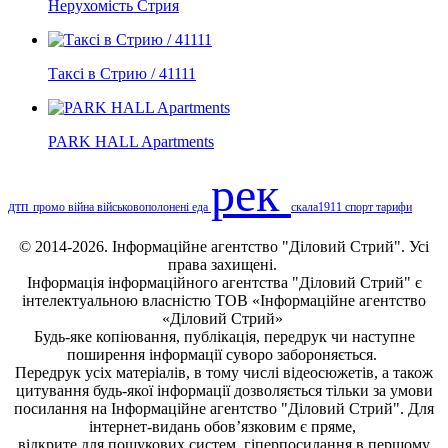
Нерухомість Стрия
Таксі в Стрию / 41111
PARK HALL Apartments
рек
дтп
промо
війна
військовополонені
еда
скала1911
спорт
тарифи
© 2014-2026. Інформаційне агентство "Діловий Стрий". Усі
права захищені.
Інформація
інформаційного агентства "Діловий Стрий"
є
інтелектуальною власністю ТОВ «Інформаційне агентство
«Діловий Стрий»
Будь-яке копiювання, публiкацiя, передрук чи наступне
поширення iнформацiї суворо забороняється.
Передрук усіх матеріалів, в тому числі відеосюжетів, а також
цитування будь-якої інформації дозволяється тільки за умови
посилання на
Інформаційне агентство "Діловий Стрий"
. Для
інтернет-видань обов’язковим є пряме,
відкрите для пошукових систем, гіперпосилання в першому