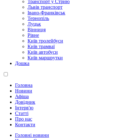
Транспорт у Стрию
Львів транспорт
Івано-Франківськ
Тернопіль
Луцьк
Вінниця
Рівне
Київ тролейбуси
Київ трамваї
Київ автобуси
Київ маршрутки
Дошка
Головна
Новини
Афіша
Довідник
Інтерв'ю
Статті
Про нас
Контакти
Головні новини