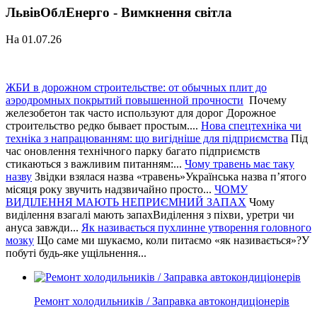
ЛьвівОблЕнерго - Вимкнення світла
На 01.07.26
ЖБИ в дорожном строительстве: от обычных плит до
аэродромных покрытий повышенной прочности
Почему
железобетон так часто используют для дорог Дорожное
строительство редко бывает простым....
Нова спецтехніка чи
техніка з напрацюванням: що вигідніше для підприємства
Під
час оновлення технічного парку багато підприємств
стикаються з важливим питанням:...
Чому травень має таку
назву
Звідки взялася назва «травень»Українська назва п’ятого
місяця року звучить надзвичайно просто...
ЧОМУ
ВИДІЛЕННЯ МАЮТЬ НЕПРИЄМНИЙ ЗАПАХ
Чому
виділення взагалі мають запахВиділення з піхви, уретри чи
ануса завжди...
Як називається пухлинне утворення головного
мозку
Що саме ми шукаємо, коли питаємо «як називається»?У
побуті будь-яке ущільнення...
Ремонт холодильників / Заправка автокондиціонерів