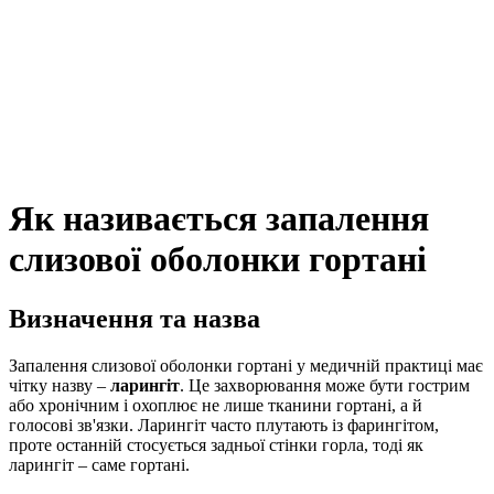
Як називається запалення
слизової оболонки гортані
Визначення та назва
Запалення слизової оболонки гортані у медичній практиці має
чітку назву –
ларингіт
. Це захворювання може бути гострим
або хронічним і охоплює не лише тканини гортані, а й
голосові зв'язки. Ларингіт часто плутають із фарингітом,
проте останній стосується задньої стінки горла, тоді як
ларингіт – саме гортані.