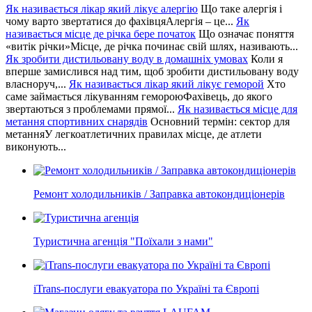
Як називається лікар який лікує алергію
Що таке алергія і
чому варто звертатися до фахівцяАлергія – це...
Як
називається місце де річка бере початок
Що означає поняття
«витік річки»Місце, де річка починає свій шлях, називають...
Як зробити дистильовану воду в домашніх умовах
Коли я
вперше замислився над тим, щоб зробити дистильовану воду
власноруч,...
Як називається лікар який лікує геморой
Хто
саме займається лікуванням гемороюФахівець, до якого
звертаються з проблемами прямої...
Як називається місце для
метання спортивних снарядів
Основний термін: сектор для
метанняУ легкоатлетичних правилах місце, де атлети
виконують...
Ремонт холодильників / Заправка автокондиціонерів
Туристична агенція "Поїхали з нами"
iTrans-послуги евакуатора по Україні та Європі