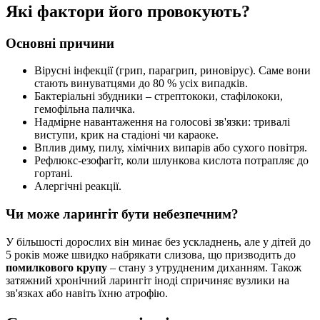
Які фактори його провокують?
Основні причини
Вірусні інфекції (грип, парагрип, риновірус). Саме вони
стають винуватцями до 80 % усіх випадків.
Бактеріальні збудники – стрептококи, стафілококи,
гемофільна паличка.
Надмірне навантаження на голосові зв'язки: тривалі
виступи, крик на стадіоні чи караоке.
Вплив диму, пилу, хімічних випарів або сухого повітря.
Рефлюкс-езофагіт, коли шлункова кислота потрапляє до
гортані.
Алергічні реакції.
Чи може ларингіт бути небезпечним?
У більшості дорослих він минає без ускладнень, але у дітей до
5 років може швидко набрякати слизова, що призводить до
помилкового крупу
– стану з утрудненим диханням. Також
затяжний хронічний ларингіт іноді спричиняє вузлики на
зв'язках або навіть їхню атрофію.