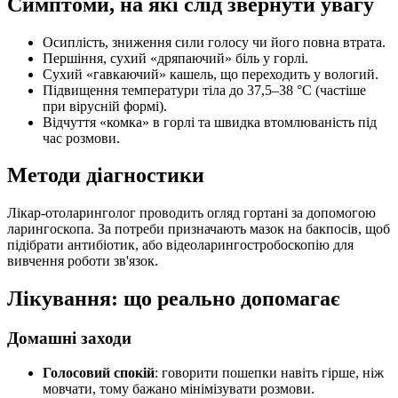
Симптоми, на які слід звернути увагу
Осиплість, зниження сили голосу чи його повна втрата.
Першіння, сухий «дряпаючий» біль у горлі.
Сухий «гавкаючий» кашель, що переходить у вологий.
Підвищення температури тіла до 37,5–38 °C (частіше
при вірусній формі).
Відчуття «комка» в горлі та швидка втомлюваність під
час розмови.
Методи діагностики
Лікар-отоларинголог проводить огляд гортані за допомогою
ларингоскопа. За потреби призначають мазок на бакпосів, щоб
підібрати антибіотик, або відеоларингостробоскопію для
вивчення роботи зв'язок.
Лікування: що реально допомагає
Домашні заходи
Голосовий спокій
: говорити пошепки навіть гірше, ніж
мовчати, тому бажано мінімізувати розмови.