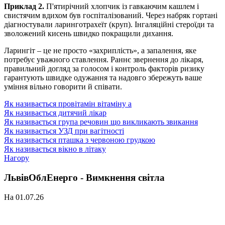
Приклад 2.
П'ятирічний хлопчик із гавкаючим кашлем і
свистячим вдихом був госпіталізований. Через набряк гортані
діагностували ларинготрахеїт (круп). Інгаляційні стероїди та
зволожений кисень швидко покращили дихання.
Ларингіт – це не просто «захриплість», а запалення, яке
потребує уважного ставлення. Раннє звернення до лікаря,
правильний догляд за голосом і контроль факторів ризику
гарантують швидке одужання та надовго збережуть ваше
уміння вільно говорити й співати.
Як називається провітамін вітаміну а
Як називається дитячий лікар
Як називається група речовин що викликають звикання
Як називається УЗД при вагітності
Як називається пташка з червоною грудкою
Як називається вікно в літаку
Нагору
ЛьвівОблЕнерго - Вимкнення світла
На 01.07.26