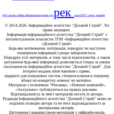
рек
дтп
промо
війна
військовополонені
еда
скала1911
спорт
тарифи
© 2014-2026. Інформаційне агентство "Діловий Стрий". Усі
права захищені.
Інформація
інформаційного агентства "Діловий Стрий"
є
інтелектуальною власністю ТОВ «Інформаційне агентство
«Діловий Стрий»
Будь-яке копiювання, публiкацiя, передрук чи наступне
поширення iнформацiї суворо забороняється.
Передрук усіх матеріалів, в тому числі відеосюжетів, а також
цитування будь-якої інформації дозволяється тільки за умови
посилання на
Інформаційне агентство "Діловий Стрий"
. Для
інтернет-видань обов’язковим є пряме,
відкрите для пошукових систем, гіперпосилання в першому
абзаці на конкретну новину чи матеріал.
Матеріали з позначкою “Реклама», «Новини компаній»,
«Актуально» публікуються на правах реклами.
Відповідальність за зміст матеріалів несуть їх автори.
Редакція
Інформаційного агентства "Діловий Стрий"
може не
поділяти позицію автора та не несе відповідальності за
матеріалами авторів.
Цитування і використання матеріалів у оффлайн-медіа,