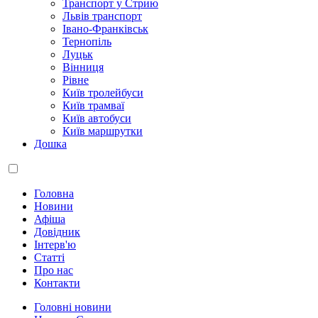
Транспорт у Стрию
Львів транспорт
Івано-Франківськ
Тернопіль
Луцьк
Вінниця
Рівне
Київ тролейбуси
Київ трамваї
Київ автобуси
Київ маршрутки
Дошка
Головна
Новини
Афіша
Довідник
Інтерв'ю
Статті
Про нас
Контакти
Головні новини