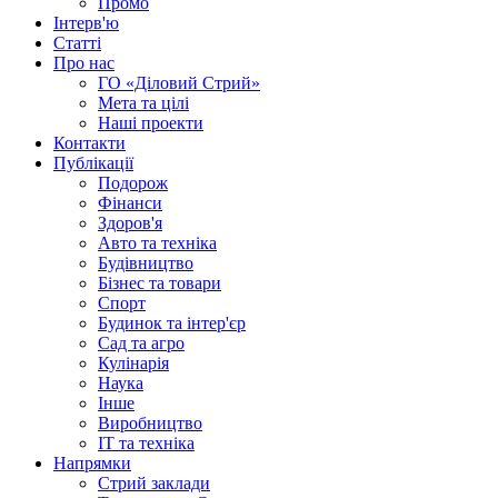
Промо
Інтерв'ю
Статті
Про нас
ГО «Діловий Стрий»
Мета та цілі
Наші проекти
Контакти
Публікації
Подорож
Фінанси
Здоров'я
Авто та техніка
Будівництво
Бізнес та товари
Спорт
Будинок та інтер'єр
Сад та агро
Кулінарія
Наука
Інше
Виробництво
IT та техніка
Напрямки
Стрий заклади