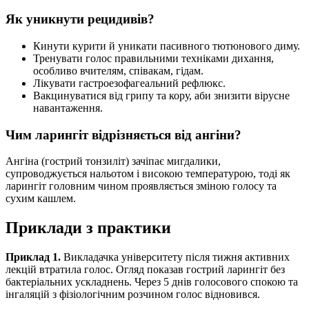
Як уникнути рецидивів?
Кинути курити й уникати пасивного тютюнового диму.
Тренувати голос правильними техніками дихання,
особливо вчителям, співакам, гідам.
Лікувати гастроезофагеальний рефлюкс.
Вакцинуватися від грипу та кору, аби знизити вірусне
навантаження.
Чим ларингіт відрізняється від ангіни?
Ангіна (гострий тонзиліт) зачіпає мигдалики,
супроводжується нальотом і високою температурою, тоді як
ларингіт головним чином проявляється зміною голосу та
сухим кашлем.
Приклади з практики
Приклад 1.
Викладачка університету після тижня активних
лекцій втратила голос. Огляд показав гострий ларингіт без
бактеріальних ускладнень. Через 5 днів голосового спокою та
інгаляцій з фізіологічним розчином голос відновився.