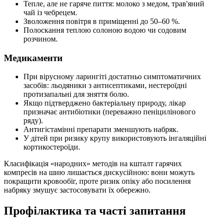
Тепле, але не гаряче пиття: молоко з медом, трав'яний
чай із чебрецем.
Зволоження повітря в приміщенні до 50–60 %.
Полоскання теплою солоною водою чи содовим
розчином.
Медикаменти
При вірусному ларингіті достатньо симптоматичних
засобів: льодяники з антисептиками, нестероїдні
протизапальні для зняття болю.
Якщо підтверджено бактеріальну природу, лікар
призначає антибіотики (переважно пеніцилінового
ряду).
Антигістамінні препарати зменшують набряк.
У дітей при ризику крупу використовують інгаляційні
кортикостероїди.
Класифікація «народних» методів на кшталт гарячих
компресів на шию лишається дискусійною: вони можуть
покращити кровообіг, проте ризик опіку або посилення
набряку змушує застосовувати їх обережно.
Профілактика та часті запитання