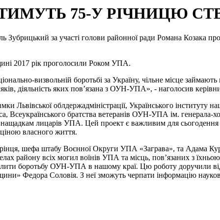
ТИМУТЬ 75-У РІЧНИЦЮ СТ
иль Зубрицький за участі голови районної ради Романа Козака пр
вщині 2017 рік проголосили Роком УПА.
аціонально-визвольній боротьбі за Україну, чільне місце займа
ків, діяльність яких пов’язана з ОУН-УПА», - наголосив керівн
римки Львівської облдержадміністрації, Українського інституту н
Стуса, Всеукраїнського братства ветеранів ОУН-УПА ім. генерал
ь нащадкам лицарів УПА. Цей проект є важливим для сьогодення 
и ціною власного життя.
рінця, шефа штабу Воєнної Округи УПА «Заграва», та Адама Ку
елах району всіх могил воїнів УПА та місць, пов’язаних з їхньою
світлити боротьбу ОУН-УПА в нашому краї. Цю роботу доручили в
ни» Федора Соловія. З неї зможуть черпати інформацію науковці