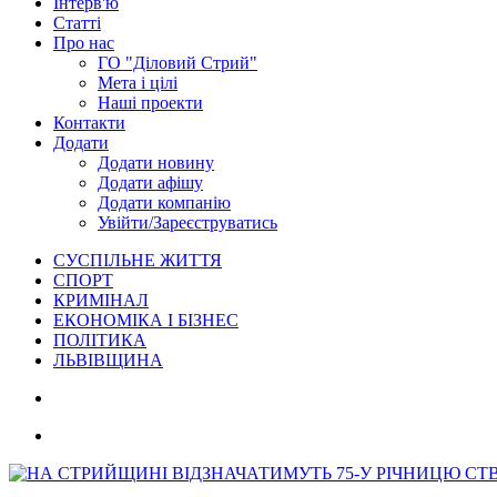
Інтерв'ю
Статті
Про нас
ГО "Діловий Стрий"
Мета і цілі
Наші проекти
Контакти
Додати
Додати новину
Додати афішу
Додати компанію
Увійти/Зареєструватись
СУСПІЛЬНЕ ЖИТТЯ
СПОРТ
КРИМІНАЛ
ЕКОНОМІКА І БІЗНЕС
ПОЛІТИКА
ЛЬВІВЩИНА