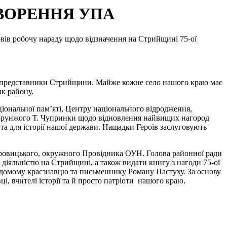
ВОРЕННЯ УПА
овів робочу нараду щодо відзначення на Стрийщині 75-ої
ють представники Стрийщини. Майже кожне село нашого краю має
ик району.
аціональної пам’яті, Центру національного відродження,
а-хорунжого Т. Чупринки щодо відновлення найвищих нагород
та для історії нашої держави. Нащадки Героїв заслуговують
ровицького, окружного Провідника ОУН. Голова районної ради
 діяльністю на Стрийщині, а також видати книгу з нагоди 75-ої
ідомому краєзнавцю та письменнику Роману Пастуху. За основу
, вчителі історії та й просто патріоти нашого краю.