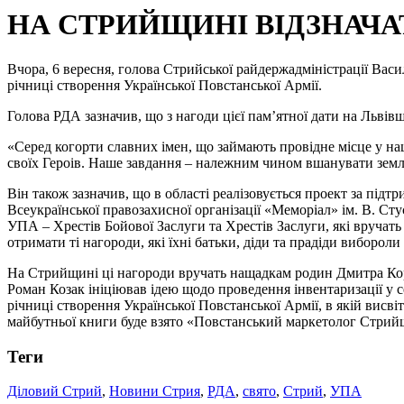
НА СТРИЙЩИНІ ВІДЗНАЧА
Вчора, 6 вересня, голова Стрийської райдержадміністрації Вас
річниці створення Української Повстанської Армії.
Голова РДА зазначив, що з нагоди цієї пам’ятної дати на Льві
«Серед когорти славних імен, що займають провідне місце у н
своїх Героів. Наше завдання – належним чином вшанувати земля
Він також зазначив, що в області реалізовується проект за підт
Всеукраїнської правозахисної організації «Меморіал» ім. В. 
УПА – Хрестів Бойової Заслуги та Хрестів Заслуги, які вручат
отримати ті нагороди, які їхні батьки, діди та прадіди виборол
На Стрийщині ці нагороди вручать нащадкам родин Дмитра Ко
Роман Козак ініціював ідею щодо проведення інвентаризації у с
річниці створення Української Повстанської Армії, в якій ви
майбутньої книги буде взято «Повстанський маркетолог Стрийщи
Теги
Діловий Стрий
,
Новини Стрия
,
РДА
,
свято
,
Стрий
,
УПА