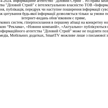
4-2024. Інформаційне агентство "Діловий Стрий". Усі права зах
тва "Діловий Стрий"
є інтелектуальною власністю ТОВ «Інформ
ня, публiкацiя, передрук чи наступне поширення iнформацiї сув
кож цитування будь-якої інформації дозволяється тільки за умови 
інтернет-видань обов’язковим є пряме,
кових систем, гіперпосилання в першому абзаці на конкретну н
чкою “Реклама», «Новини компаній», «Актуально» публікуються 
Інформаційного агентства "Діловий Стрий"
може не поділяти пози
медіа, Мобільних додатках, SmartTV можливе лише з письмової 