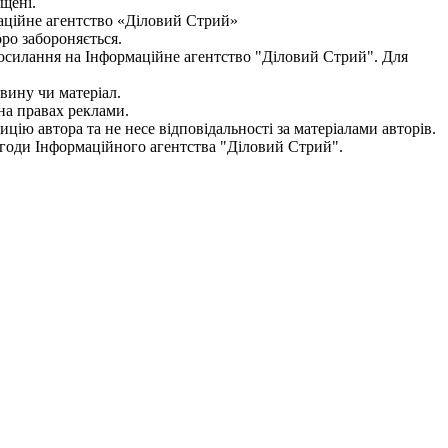
ищені.
аційне агентство «Діловий Стрий»
оро забороняється.
посилання на
Інформаційне агентство "Діловий Стрий"
. Для
овину чи матеріал.
на правах реклами.
цію автора та не несе відповідальності за матеріалами авторів.
згоди
Інформаційного агентства "
Діловий Стрий".