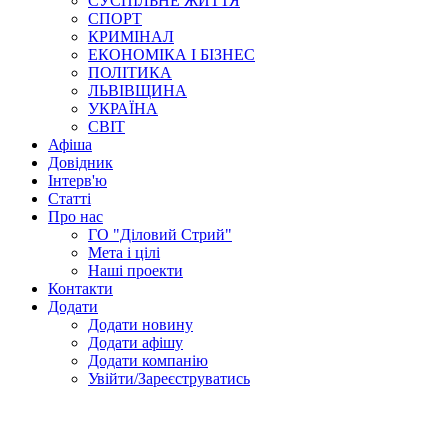
СУСПІЛЬНЕ ЖИТТЯ
СПОРТ
КРИМІНАЛ
ЕКОНОМІКА І БІЗНЕС
ПОЛІТИКА
ЛЬВІВЩИНА
УКРАЇНА
СВІТ
Афіша
Довідник
Інтерв'ю
Статті
Про нас
ГО "Діловий Стрий"
Мета і цілі
Наші проекти
Контакти
Додати
Додати новину
Додати афішу
Додати компанію
Увійти/Зареєструватись