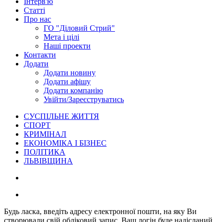
Інтерв'ю
Статті
Про нас
ГО "Діловий Стрий"
Мета і цілі
Наші проекти
Контакти
Додати
Додати новину
Додати афішу
Додати компанію
Увійти/Зареєструватись
СУСПІЛЬНЕ ЖИТТЯ
СПОРТ
КРИМІНАЛ
ЕКОНОМІКА І БІЗНЕС
ПОЛІТИКА
ЛЬВІВЩИНА
Будь ласка, введіть адресу електронної пошти, на яку Ви
створювали свій обліковий запис. Ваш логін буде надісланий