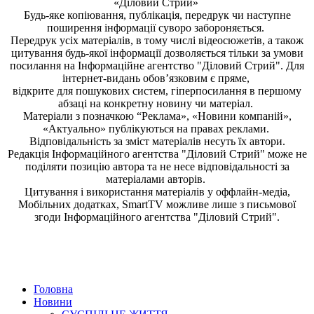
«Діловий Стрий»
Будь-яке копiювання, публiкацiя, передрук чи наступне
поширення iнформацiї суворо забороняється.
Передрук усіх матеріалів, в тому числі відеосюжетів, а також
цитування будь-якої інформації дозволяється тільки за умови
посилання на
Інформаційне агентство "Діловий Стрий"
. Для
інтернет-видань обов’язковим є пряме,
відкрите для пошукових систем, гіперпосилання в першому
абзаці на конкретну новину чи матеріал.
Матеріали з позначкою “Реклама», «Новини компаній»,
«Актуально» публікуються на правах реклами.
Відповідальність за зміст матеріалів несуть їх автори.
Редакція
Інформаційного агентства "Діловий Стрий"
може не
поділяти позицію автора та не несе відповідальності за
матеріалами авторів.
Цитування і використання матеріалів у оффлайн-медіа,
Мобільних додатках, SmartTV можливе лише з письмової
згоди
Інформаційного агентства "
Діловий Стрий".
Головна
Новини