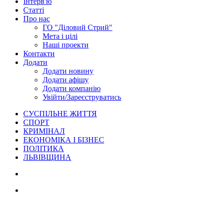
Інтерв'ю
Статті
Про нас
ГО "Діловий Стрий"
Мета і цілі
Наші проекти
Контакти
Додати
Додати новину
Додати афішу
Додати компанію
Увійти/Зареєструватись
СУСПІЛЬНЕ ЖИТТЯ
СПОРТ
КРИМІНАЛ
ЕКОНОМІКА І БІЗНЕС
ПОЛІТИКА
ЛЬВІВЩИНА