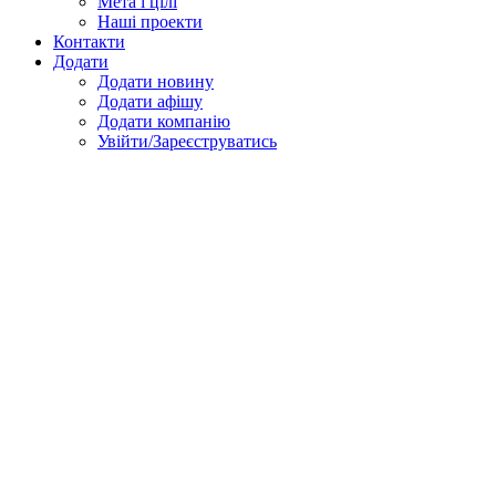
Мета і цілі
Наші проекти
Контакти
Додати
Додати новину
Додати афішу
Додати компанію
Увійти/Зареєструватись