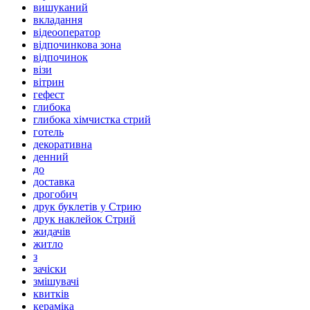
вишуканий
вкладання
відеооператор
відпочинкова зона
відпочинок
візи
вітрин
гефест
глибока
глибока хімчистка стрий
готель
декоративна
денний
до
доставка
дрогобич
друк буклетів у Стрию
друк наклейок Стрий
жидачів
житло
з
зачіски
змішувачі
квитків
кераміка