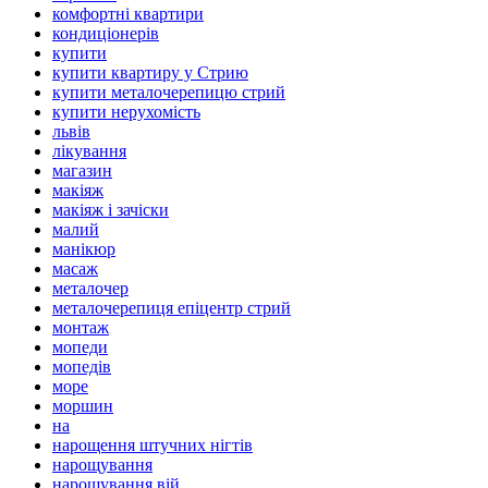
комфортні квартири
кондиціонерів
купити
купити квартиру у Стрию
купити металочерепицю стрий
купити нерухомість
львів
лікування
магазин
макіяж
макіяж і зачіски
малий
манікюр
масаж
металочер
металочерепиця епіцентр стрий
монтаж
мопеди
мопедів
море
моршин
на
нарощення штучних нігтів
нарощування
нарощування вій