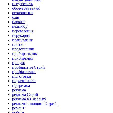
нерухомість
обслуговування
оголошення
одяг
паркінг
педикюр
перевезення
перукарня
планування
плитки
представник
прибиральник
прибирання
продаж
профнастил Стрий
профілактика
підготовка
підкачка коліс
підтримка
реклама
реклама Стрий
реклама у Славську
рекламні площини Стрий
ремонт
роботи