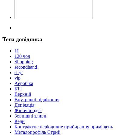
Теги довідника
11
120 чол
Shopping
secondhand
stryi
vip
Аеробіка
БТІ
Верхній
Внутрішні підвіконня
Депіляція
Жіночій одяг
Зовнішні зливи
Кеди
Контрактне періодичне прибирання приміщень
Металопрофіль Стрий