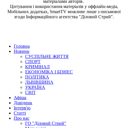
матеріалами авторів.
Цитування і використання матеріалів у оффлайн-медіа,
Мобільних додатках, SmartTV можливе лише з письмової
згоди
Інформаційного агентства "
Діловий Стрий".
Головна
Новини
СУСПІЛЬНЕ ЖИТТЯ
СПОРТ
КРИМІНАЛ
ЕКОНОМІКА І БІЗНЕС
ПОЛІТИКА
ЛЬВІВЩИНА
УКРАЇНА
СВІТ
Афіша
Довідник
Інтерв'ю
Статті
Про нас
ГО "Діловий Стрий"