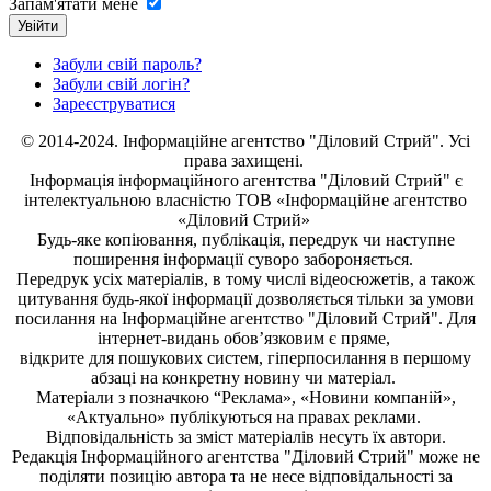
Запам'ятати мене
Увійти
Забули свій пароль?
Забули свій логін?
Зареєструватися
© 2014-2024. Інформаційне агентство "Діловий Стрий". Усі
права захищені.
Інформація
інформаційного агентства "Діловий Стрий"
є
інтелектуальною власністю ТОВ «Інформаційне агентство
«Діловий Стрий»
Будь-яке копiювання, публiкацiя, передрук чи наступне
поширення iнформацiї суворо забороняється.
Передрук усіх матеріалів, в тому числі відеосюжетів, а також
цитування будь-якої інформації дозволяється тільки за умови
посилання на
Інформаційне агентство "Діловий Стрий"
. Для
інтернет-видань обов’язковим є пряме,
відкрите для пошукових систем, гіперпосилання в першому
абзаці на конкретну новину чи матеріал.
Матеріали з позначкою “Реклама», «Новини компаній»,
«Актуально» публікуються на правах реклами.
Відповідальність за зміст матеріалів несуть їх автори.
Редакція
Інформаційного агентства "Діловий Стрий"
може не
поділяти позицію автора та не несе відповідальності за