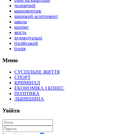
ціни на квартири
чоловічий
шиномонтаж
широкий асортимент
школа
шопінг
якість
індивідуальні
італійський
італія
Меню
СУСПІЛЬНЕ ЖИТТЯ
СПОРТ
КРИМІНАЛ
ЕКОНОМІКА І БІЗНЕС
ПОЛІТИКА
ЛЬВІВЩИНА
Увійти