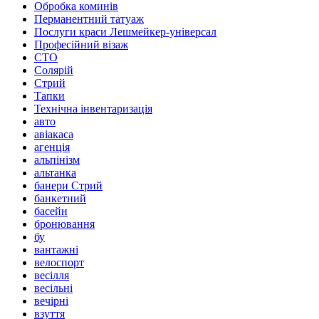
Обробка коминів
Перманентний татуаж
Послуги краси Лешмейкер-універсал
Професійний візаж
СТО
Солярій
Стрий
Тапки
Технічна інвентаризація
авто
авіакаса
агенція
альпінізм
альтанка
банери Стрий
банкетний
басейн
бронювання
бу
вантажні
велоспорт
весілля
весільні
вечірні
взуття