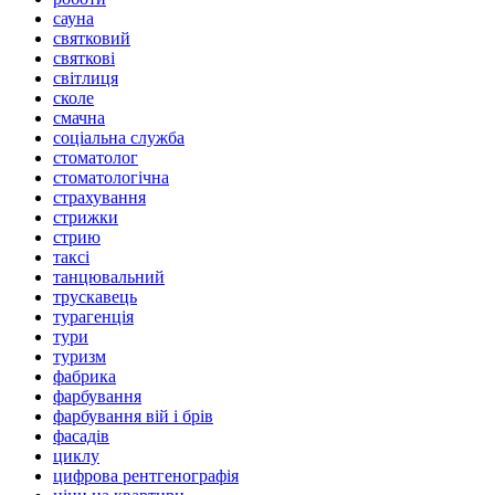
сауна
святковий
святкові
світлиця
сколе
смачна
соціальна служба
стоматолог
стоматологічна
страхування
стрижки
стрию
таксі
танцювальний
трускавець
турагенція
тури
туризм
фабрика
фарбування
фарбування вій і брів
фасадів
циклу
цифрова рентгенографія