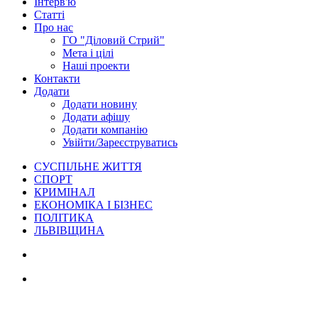
Інтерв'ю
Статті
Про нас
ГО "Діловий Стрий"
Мета і цілі
Наші проекти
Контакти
Додати
Додати новину
Додати афішу
Додати компанію
Увійти/Зареєструватись
СУСПІЛЬНЕ ЖИТТЯ
СПОРТ
КРИМІНАЛ
ЕКОНОМІКА І БІЗНЕС
ПОЛІТИКА
ЛЬВІВЩИНА