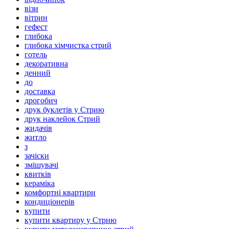
візи
вітрин
гефест
глибока
глибока хімчистка стрий
готель
декоративна
денний
до
доставка
дрогобич
друк буклетів у Стрию
друк наклейок Стрий
жидачів
житло
з
зачіски
змішувачі
квитків
кераміка
комфортні квартири
кондиціонерів
купити
купити квартиру у Стрию