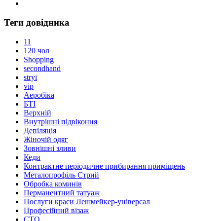
Теги довідника
11
120 чол
Shopping
secondhand
stryi
vip
Аеробіка
БТІ
Верхній
Внутрішні підвіконня
Депіляція
Жіночій одяг
Зовнішні зливи
Кеди
Контрактне періодичне прибирання приміщень
Металопрофіль Стрий
Обробка коминів
Перманентний татуаж
Послуги краси Лешмейкер-універсал
Професійний візаж
СТО