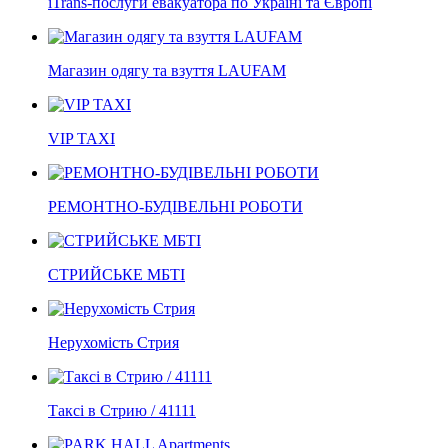
iTrans-послуги евакуатора по Україні та Європі
Магазин одягу та взуття LAUFAM
VIP TAXI
РЕМОНТНО-БУДІВЕЛЬНІ РОБОТИ
СТРИЙСЬКЕ МБТІ
Нерухомість Стрия
Таксі в Стрию / 41111