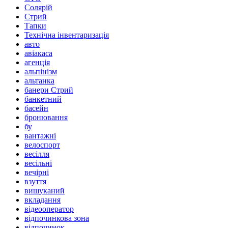
Солярій
Стрий
Тапки
Технічна інвентаризація
авто
авіакаса
агенція
альпінізм
альтанка
банери Стрий
банкетний
басейн
бронювання
бу
вантажні
велоспорт
весілля
весільні
вечірні
взуття
вишуканий
вкладання
відеооператор
відпочинкова зона
відпочинок