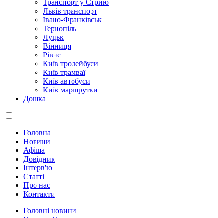
Транспорт у Стрию
Львів транспорт
Івано-Франківськ
Тернопіль
Луцьк
Вінниця
Рівне
Київ тролейбуси
Київ трамваї
Київ автобуси
Київ маршрутки
Дошка
Головна
Новини
Афіша
Довідник
Інтерв'ю
Статті
Про нас
Контакти
Головні новини