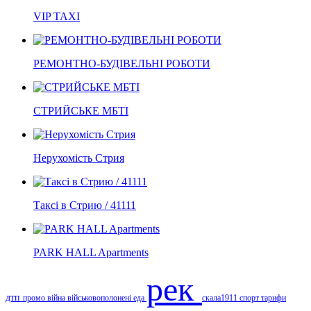
VIP TAXI
РЕМОНТНО-БУДІВЕЛЬНІ РОБОТИ
СТРИЙСЬКЕ МБТІ
Нерухомість Стрия
Таксі в Стрию / 41111
PARK HALL Apartments
рек
дтп
промо
війна
військовополонені
еда
скала1911
спорт
тарифи