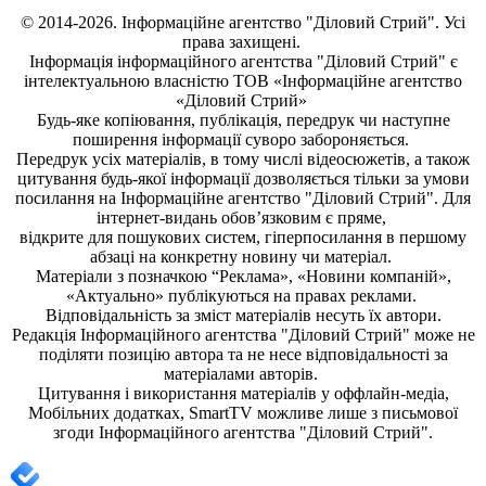
© 2014-2026. Інформаційне агентство "Діловий Стрий". Усі
права захищені.
Інформація
інформаційного агентства "Діловий Стрий"
є
інтелектуальною власністю ТОВ «Інформаційне агентство
«Діловий Стрий»
Будь-яке копiювання, публiкацiя, передрук чи наступне
поширення iнформацiї суворо забороняється.
Передрук усіх матеріалів, в тому числі відеосюжетів, а також
цитування будь-якої інформації дозволяється тільки за умови
посилання на
Інформаційне агентство "Діловий Стрий"
. Для
інтернет-видань обов’язковим є пряме,
відкрите для пошукових систем, гіперпосилання в першому
абзаці на конкретну новину чи матеріал.
Матеріали з позначкою “Реклама», «Новини компаній»,
«Актуально» публікуються на правах реклами.
Відповідальність за зміст матеріалів несуть їх автори.
Редакція
Інформаційного агентства "Діловий Стрий"
може не
поділяти позицію автора та не несе відповідальності за
матеріалами авторів.
Цитування і використання матеріалів у оффлайн-медіа,
Мобільних додатках, SmartTV можливе лише з письмової
згоди
Інформаційного агентства "
Діловий Стрий".