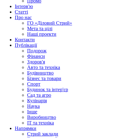
Промо
Інтерв'ю
Статті
Про нас
ГО «Діловий Стрий»
Мета та цілі
Наші проекти
Контакти
Публікації
Подорож
Фінанси
Здоров'я
Авто та техніка
Будівництво
Бізнес та товари
Спорт
Будинок та інтер'єр
Сад та агро
Кулінарія
Наука
Інше
Виробництво
IT та техніка
Напрямки
Стрий заклади