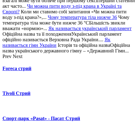
взагалі може бути боляче при першому сексіПерший статевий
акт часто...
Чи можна пити воду з-під крана в Україні та
Європі?
Коли ми ставимо собі запитання «Чи можна пити
воду з-під крана?»,...
Чому температура тіла нижче 36
Чому
температура тіла може бути нижче 36 °CБільшість звикли
вважати «нормою»...
Як називається український парламент
Офіційна назва та її походженняУкраїнський парламент
офіційно називається Верховна Рада України....
Як
називається гімн України
Історія та офіційна назваОфіційна
назва українського державного гімну – «Державний Гімн...
Prev
Next
Foreca стрий
Tivoli Стрий
Спорт-парк «Pasat» - Пасат Стрий