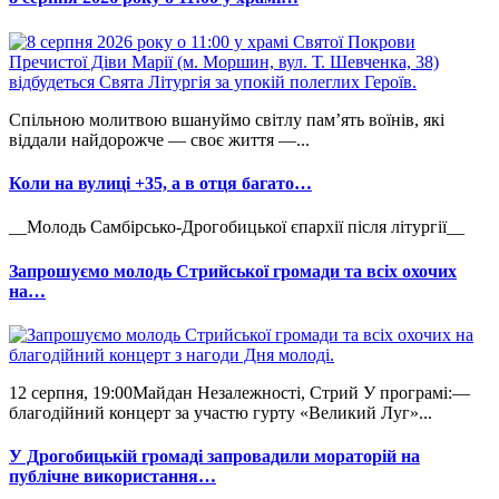
Спільною молитвою вшануймо світлу пам’ять воїнів, які
віддали найдорожче — своє життя —...
Коли на вулиці +35, а в отця багато…
__Молодь Самбірсько-Дрогобицької єпархії після літургії__
Запрошуємо молодь Стрийської громади та всіх охочих
на…
12 серпня, 19:00Майдан Незалежності, Стрий У програмі:—
благодійний концерт за участю гурту «Великий Луг»...
У Дрогобицькій громаді запровадили мораторій на
публічне використання…