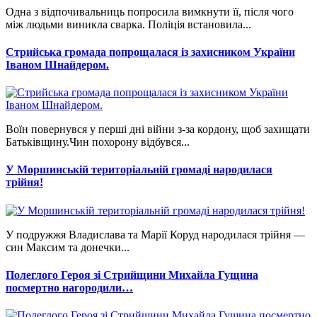
Одна з відпочивальниць попросила вимкнути її, після чого
між людьми виникла сварка. Поліція встановила...
Стрийська громада попрощалася із захисником України
Іваном Шнайдером.
Воїн повернувся у перші дні війни з-за кордону, щоб захищати
Батьківщину.Чин похорону відбувся...
У Моршинській територіальній громаді народилася
трійня!
У подружжя Владислава та Марії Коруд народилася трійня —
син Максим та донечки...
Полеглого Героя зі Стрийщини Михайла Гущина
посмертно нагородили…