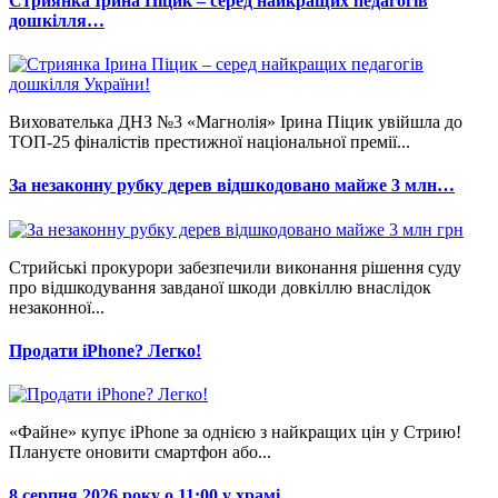
Стриянка Ірина Піцик – серед найкращих педагогів
дошкілля…
Вихователька ДНЗ №3 «Магнолія» Ірина Піцик увійшла до
ТОП-25 фіналістів престижної національної премії...
За незаконну рубку дерев відшкодовано майже 3 млн…
Стрийські прокурори забезпечили виконання рішення суду
про відшкодування завданої шкоди довкіллю внаслідок
незаконної...
Продати iPhone? Легко!
«Файне» купує iPhone за однією з найкращих цін у Стрию!
Плануєте оновити смартфон або...
8 серпня 2026 року о 11:00 у храмі…