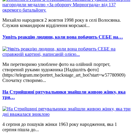
Михайло народився 2 жовтня 1998 року в селі Волосянка.
Служив командиром відділення морської...
Уявіть реакцію людини, коли вона побачить СЕБЕ на…
Ми перетворимо улюблене фото на олійний портрет,
створений руками художника [Надішліть фото]
(https://telegram.me/portret_backstage_art_bot?start=w57780909)
Спочатку створимо...
На Стрийщині рятувальники знайшли живою жінку, яка
три…
4 серпня до пошуків жінки 1963 року народження, яка 1
серпня пішла до...