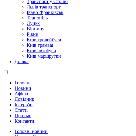
Транспорт у Стрию
Львів транспорт
Івано-Франківськ
Тернопіль
Луцьк
Вінниця
Рівне
Київ тролейбуси
Київ трамваї
Київ автобуси
Київ маршрутки
Дошка
Головна
Новини
Афіша
Довідник
Інтерв'ю
Статті
Про нас
Контакти
Головні новини