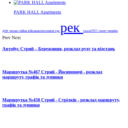
PARK HALL Apartments
рек
дтп
промо
війна
військовополонені
еда
скала1911
спорт
тарифи
Prev
Next
Автобус Стрий – Бережниця, розклад руху та відстань
Маршрутка №467 Стрий - Йосиповичі - розклад
маршруту, графік та зупинки
Маршрутка №458 Стрий - Стрілків - розклад маршруту,
графік та зупинки