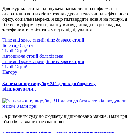
Для журналіста та відвідувача найкорисніша інформація —
оперативна контактість: точна адреса, телефон парафіяльного
офісу, соціальні мережі. Якщо підтвердите дозвіл на пошук, я
зберу і відформатую ці дані у вигляді довідки з розкладом,
телефоном та орієнтирами для відвідування.
Time and space стрий; time & space стрий
Богатир Стрий
Tivoli Стрий
Автошкола стрий болехівська
Time and space стрий; time & space стрий
Tivoli Стрий
Нагору
За незаконну вирубку 311 дерев до бюджету
відшкодували…
За рішенням суду до бюджету відшкодовано майже 3 млн грн
збитків, завданих незаконною...