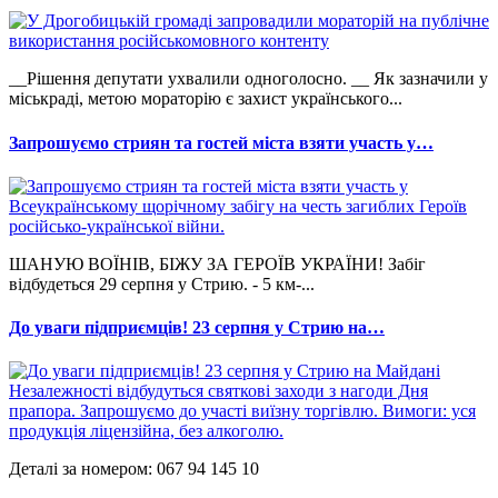
__Рішення депутати ухвалили одноголосно. __ Як зазначили у
міськраді, метою мораторію є захист українського...
Запрошуємо стриян та гостей міста взяти участь у…
ШАНУЮ ВОЇНІВ, БІЖУ ЗА ГЕРОЇВ УКРАЇНИ! Забіг
відбудеться 29 серпня у Стрию. - 5 км-...
До уваги підприємців! 23 серпня у Стрию на…
Деталі за номером: 067 94 145 10