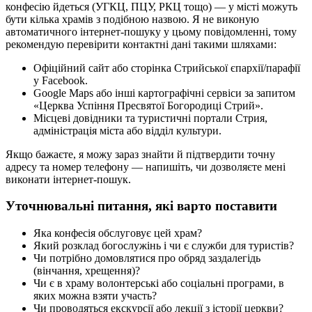
конфесію йдеться (УГКЦ, ПЦУ, РКЦ тощо) — у місті можуть
бути кілька храмів з подібною назвою. Я не виконую
автоматичного інтернет-пошуку у цьому повідомленні, тому
рекомендую перевірити контактні дані такими шляхами:
Офіційний сайт або сторінка Стрийської єпархії/парафії
у Facebook.
Google Maps або інші картографічні сервіси за запитом
«Церква Успіння Пресвятої Богородиці Стрий».
Місцеві довідники та туристичні портали Стрия,
адміністрація міста або відділ культури.
Якщо бажаєте, я можу зараз знайти й підтвердити точну
адресу та номер телефону — напишіть, чи дозволяєте мені
виконати інтернет-пошук.
Уточнювальні питання, які варто поставити
Яка конфесія обслуговує цей храм?
Який розклад богослужінь і чи є служби для туристів?
Чи потрібно домовлятися про обряд заздалегідь
(вінчання, хрещення)?
Чи є в храму волонтерські або соціальні програми, в
яких можна взяти участь?
Чи проводяться екскурсії або лекції з історії церкви?