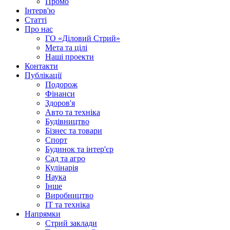
Промо
Інтерв'ю
Статті
Про нас
ГО «Діловий Стрий»
Мета та цілі
Наші проекти
Контакти
Публікації
Подорож
Фінанси
Здоров'я
Авто та техніка
Будівництво
Бізнес та товари
Спорт
Будинок та інтер'єр
Сад та агро
Кулінарія
Наука
Інше
Виробництво
IT та техніка
Напрямки
Стрий заклади