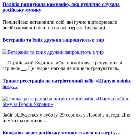
Поліція розшукала компанію, яка публічно слухала
російську музику
Поліцейські встановили осіб, які гучно відтворювали
російськомовні пісні на пляжі озера у Трускавці....
Ветеранів та їхніх дружин запрошують в тир
__Стрийський Будинок воїна організовує тренування зі
стрільби__. Це чудова нагода не лише потренуватися...
Триває реєстрація на патріотичний забіг «Шаную воїнів,
біжу…
Забіг відбудеться у суботу, 29 серпня, у Львові з нагоди Дня
пам’яті захисників...
Конфлікт через російську музику стався на озері у…