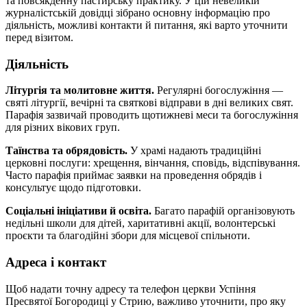
та повсякденну пастирську практику. У цій невеликій
журналістській довідці зібрано основну інформацію про
діяльність, можливі контакти й питання, які варто уточнити
перед візитом.
Діяльність
Літургія та молитовне життя.
Регулярні богослужіння —
святі літургії, вечірні та святкові відправи в дні великих свят.
Парафія зазвичай проводить щотижневі меси та богослужіння
для різних вікових груп.
Таїнства та обрядовість.
У храмі надають традиційні
церковні послуги: хрещення, вінчання, сповідь, відспівування.
Часто парафія приймає заявки на проведення обрядів і
консультує щодо підготовки.
Соціальні ініціативи й освіта.
Багато парафій організовують
недільні школи для дітей, харитативні акції, волонтерські
проєкти та благодійні збори для місцевої спільноти.
Адреса і контакт
Щоб надати точну адресу та телефон церкви Успіння
Пресвятої Богородиці у Стрию, важливо уточнити, про яку