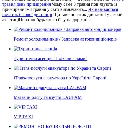
травня день примирення
Чому саме 8 травня пов’язують із
примиренням8 травня у світі відзначають...
Як називається
початок бігової дистанції
Що таке початок дистанції у легкій
атлетиціПочаток будь-якого бігу на доріжці...
Ремонт холодильників / Заправка автокондиціонерів
Туристична агенція "Поїхали з нами"
iTrans-послуги евакуатора по Україні та Європі
Магазин одягу та взуття LAUFAM
VIP TAXI