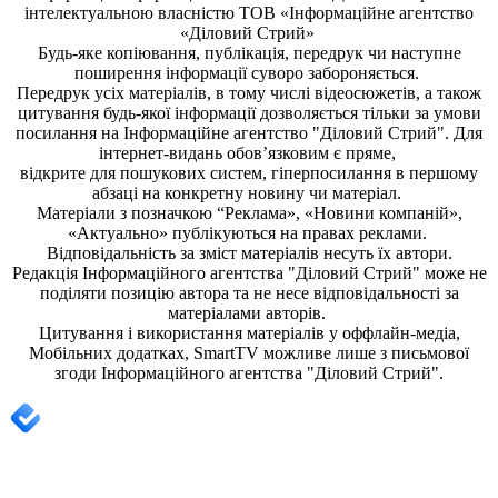
інтелектуальною власністю ТОВ «Інформаційне агентство
«Діловий Стрий»
Будь-яке копiювання, публiкацiя, передрук чи наступне
поширення iнформацiї суворо забороняється.
Передрук усіх матеріалів, в тому числі відеосюжетів, а також
цитування будь-якої інформації дозволяється тільки за умови
посилання на
Інформаційне агентство "Діловий Стрий"
. Для
інтернет-видань обов’язковим є пряме,
відкрите для пошукових систем, гіперпосилання в першому
абзаці на конкретну новину чи матеріал.
Матеріали з позначкою “Реклама», «Новини компаній»,
«Актуально» публікуються на правах реклами.
Відповідальність за зміст матеріалів несуть їх автори.
Редакція
Інформаційного агентства "Діловий Стрий"
може не
поділяти позицію автора та не несе відповідальності за
матеріалами авторів.
Цитування і використання матеріалів у оффлайн-медіа,
Мобільних додатках, SmartTV можливе лише з письмової
згоди
Інформаційного агентства "
Діловий Стрий".