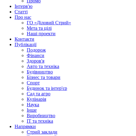
Промо
Інтерв'ю
Статті
Про нас
ГО «Діловий Стрий»
Мета та цілі
Наші проекти
Контакти
Публікації
Подорож
Фінанси
Здоров'я
Авто та техніка
Будівництво
Бізнес та товари
Спорт
Будинок та інтер'єр
Сад та агро
Кулінарія
Наука
Інше
Виробництво
IT та техніка
Напрямки
Стрий заклади