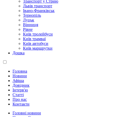
Транспорт у Стрию
Львів транспорт
Івано-Франківськ
Тернопіль
Луцьк
Вінниця
Рівне
Київ тролейбуси
Київ трамваї
Київ автобуси
Київ маршрутки
Дошка
Головна
Новини
Афіша
Довідник
Інтерв'ю
Статті
Про нас
Контакти
Головні новини