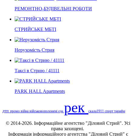
РЕМОНТНО-БУДІВЕЛЬНІ РОБОТИ
СТРИЙСЬКЕ МБТІ
Нерухомість Стрия
Таксі в Стрию / 41111
PARK HALL Apartments
рек
дтп
промо
війна
військовополонені
еда
скала1911
спорт
тарифи
© 2014-2026. Інформаційне агентство "Діловий Стрий". Усі
права захищені.
Інформація
інформаційного агентства "Діловий Стрий"
є