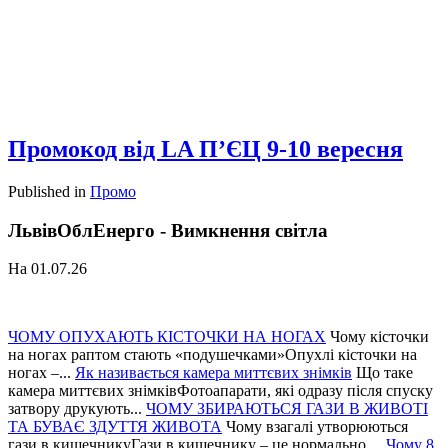
Промокод від LA П’ЄЦ 9-10 вересня
Published in
Промо
ЛьвівОблЕнерго - Вимкнення світла
На 01.07.26
ЧОМУ ОПУХАЮТЬ КІСТОЧКИ НА НОГАХ
Чому кісточки
на ногах раптом стають «подушечками»Опухлі кісточки на
ногах –...
Як називається камера миттєвих знімків
Що таке
камера миттєвих знімківФотоапарати, які одразу після спуску
затвору друкують...
ЧОМУ ЗБИРАЮТЬСЯ ГАЗИ В ЖИВОТІ
ТА БУВАЄ ЗДУТТЯ ЖИВОТА
Чому взагалі утворюються
гази в кишечникуГази в кишечнику – це нормально....
Чому 8