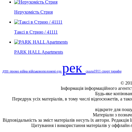
Нерухомість Стрия
Таксі в Стрию / 41111
PARK HALL Apartments
рек
дтп
промо
війна
військовополонені
еда
скала1911
спорт
тарифи
© 201
Інформація
інформаційного агентс
Будь-яке копiюван
Передрук усіх матеріалів, в тому числі відеосюжетів, а та
відкрите для пошу
Матеріали з позна
Відповідальність за зміст матеріалів несуть їх автори. Редакція
Цитування і використання матеріалів у оффлайн-