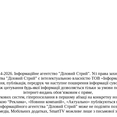
4-2026. Інформаційне агентство "Діловий Стрий". Усі права зах
тва "Діловий Стрий"
є інтелектуальною власністю ТОВ «Інформ
ня, публiкацiя, передрук чи наступне поширення iнформацiї сув
кож цитування будь-якої інформації дозволяється тільки за умови 
інтернет-видань обов’язковим є пряме,
кових систем, гіперпосилання в першому абзаці на конкретну н
чкою “Реклама», «Новини компаній», «Актуально» публікуються 
Інформаційного агентства "Діловий Стрий"
може не поділяти пози
медіа, Мобільних додатках, SmartTV можливе лише з письмової 