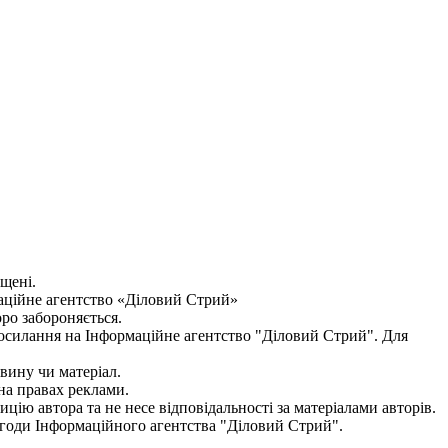
ищені.
аційне агентство «Діловий Стрий»
оро забороняється.
посилання на
Інформаційне агентство "Діловий Стрий"
. Для
овину чи матеріал.
на правах реклами.
цію автора та не несе відповідальності за матеріалами авторів.
згоди
Інформаційного агентства "
Діловий Стрий".