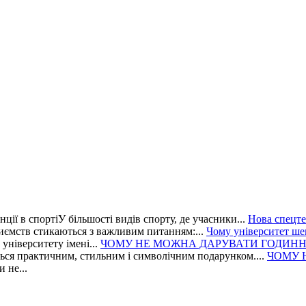
ції в спортіУ більшості видів спорту, де учасники...
Нова спецте
иємств стикаються з важливим питанням:...
Чому університет ше
ніверситету імені...
ЧОМУ НЕ МОЖНА ДАРУВАТИ ГОДИНН
ся практичним, стильним і символічним подарунком....
ЧОМУ 
 не...