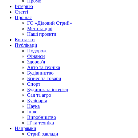
Промо
Інтерв'ю
Статті
Про нас
ГО «Діловий Стрий»
Мета та цілі
Наші проекти
Контакти
Публікації
Подорож
Фінанси
Здоров'я
Авто та техніка
Будівництво
Бізнес та товари
Спорт
Будинок та інтер'єр
Сад та агро
Кулінарія
Наука
Інше
Виробництво
IT та техніка
Напрямки
Стрий заклади