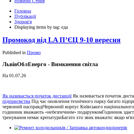
Новини Стрия
Головна
Публікації
Здоров'я
Displaying items by tag: еда
Промокод від LA П’ЄЦ 9-10 вересня
Published in
Промо
ЛьвівОблЕнерго - Вимкнення світла
На 01.07.26
Як називається початок дистанції
Як називається початок дистан
підприємства
Під час оновлення технічного парку багато підпр
червоний насправдіЧервоний корпус Київського національного у
годинник вважають «небезпечним» подарункомГодинник здаєть
тренування немає крепатуриБагато хто звик вважати: якщо м'язи