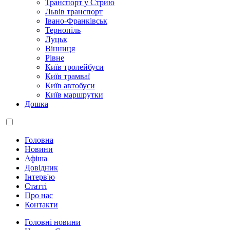
Транспорт у Стрию
Львів транспорт
Івано-Франківськ
Тернопіль
Луцьк
Вінниця
Рівне
Київ тролейбуси
Київ трамваї
Київ автобуси
Київ маршрутки
Дошка
Головна
Новини
Афіша
Довідник
Інтерв'ю
Статті
Про нас
Контакти
Головні новини