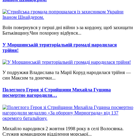
Воїн повернувся у перші дні війни з-за кордону, щоб захищати
Батьківщину.Чин похорону відбувся...
У Моршинській територіальній громаді народилася
трійня!
У подружжя Владислава та Марії Коруд народилася трійня —
син Максим та донечки...
Полеглого Героя зі Стрийщини Михайла Гущина
посмертно нагородили…
Михайло народився 2 жовтня 1998 року в селі Волосянка.
Служив командиром відділення морської...