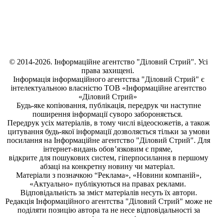
© 2014-2026. Інформаційне агентство "Діловий Стрий". Усі
права захищені.
Інформація
інформаційного агентства "Діловий Стрий"
є
інтелектуальною власністю ТОВ «Інформаційне агентство
«Діловий Стрий»
Будь-яке копiювання, публiкацiя, передрук чи наступне
поширення iнформацiї суворо забороняється.
Передрук усіх матеріалів, в тому числі відеосюжетів, а також
цитування будь-якої інформації дозволяється тільки за умови
посилання на
Інформаційне агентство "Діловий Стрий"
. Для
інтернет-видань обов’язковим є пряме,
відкрите для пошукових систем, гіперпосилання в першому
абзаці на конкретну новину чи матеріал.
Матеріали з позначкою “Реклама», «Новини компаній»,
«Актуально» публікуються на правах реклами.
Відповідальність за зміст матеріалів несуть їх автори.
Редакція
Інформаційного агентства "Діловий Стрий"
може не
поділяти позицію автора та не несе відповідальності за