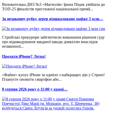
Вихователька ДНЗ №3 «Магнолія» Ірина Піцик увійшла до
ТОП-25 фіналістів престижної національної премії...
За незаконну рубку дерев відшкодовано майже 3 млн…
Стрийські прокурори забезпечили виконання рішення суду
про відшкодування завданої шкоди довкіллю внаслідок
незаконної...
Продати iPhone? Легко!
«Файне» купує iPhone за однією з найкращих цін у Стрию!
Плануєте оновити смартфон або...
8 серпня 2026 року о 11:00 у храмі…