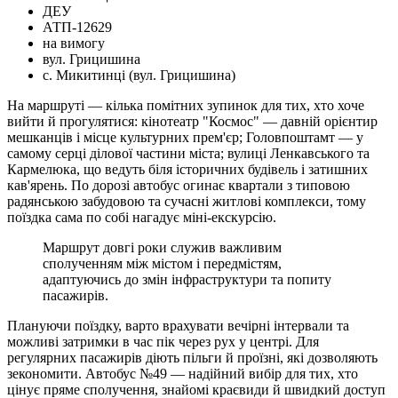
ДЕУ
АТП-12629
на вимогу
вул. Грицишина
с. Микитинці (вул. Грицишина)
На маршруті — кілька помітних зупинок для тих, хто хоче
вийти й прогулятися: кінотеатр "Космос" — давній орієнтир
мешканців і місце культурних прем'єр; Головпоштамт — у
самому серці ділової частини міста; вулиці Ленкавського та
Кармелюка, що ведуть біля історичних будівель і затишних
кав'ярень. По дорозі автобус огинає квартали з типовою
радянською забудовою та сучасні житлові комплекси, тому
поїздка сама по собі нагадує міні-екскурсію.
Маршрут довгі роки служив важливим
сполученням між містом і передмістям,
адаптуючись до змін інфраструктури та попиту
пасажирів.
Плануючи поїздку, варто врахувати вечірні інтервали та
можливі затримки в час пік через рух у центрі. Для
регулярних пасажирів діють пільги й проїзні, які дозволяють
зекономити. Автобус №49 — надійний вибір для тих, хто
цінує пряме сполучення, знайомі краєвиди й швидкий доступ