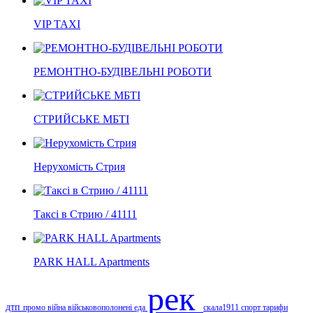
VIP TAXI
РЕМОНТНО-БУДІВЕЛЬНІ РОБОТИ
СТРИЙСЬКЕ МБТІ
Нерухомість Стрия
Таксі в Стрию / 41111
PARK HALL Apartments
рек
дтп
промо
війна
військовополонені
еда
скала1911
спорт
тарифи