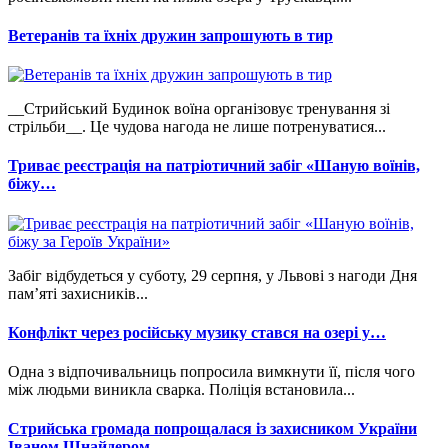
Ветеранів та їхніх дружин запрошують в тир
__Стрийський Будинок воїна організовує тренування зі
стрільби__. Це чудова нагода не лише потренуватися...
Триває реєстрація на патріотичний забіг «Шаную воїнів,
біжу…
Забіг відбудеться у суботу, 29 серпня, у Львові з нагоди Дня
пам’яті захисників...
Конфлікт через російську музику стався на озері у…
Одна з відпочивальниць попросила вимкнути її, після чого
між людьми виникла сварка. Поліція встановила...
Стрийська громада попрощалася із захисником України
Іваном Шнайдером.