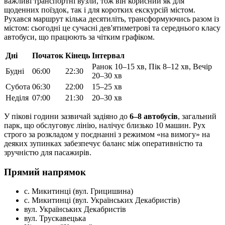
важливі транспортні вузли, тож він корисний як для
щоденних поїздок, так і для коротких екскурсій містом.
Рухався маршрут кілька десятиліть, трансформуючись разом із
містом: сьогодні це сучасні дев'ятиметрові та середнього класу
автобуси, що працюють за чітким графіком.
Дні
Початок
Кінець
Інтервал
Ранок 10–15 хв, Пік 8–12 хв, Вечір
Будні
06:00
22:30
20–30 хв
Субота
06:30
22:00
15–25 хв
Неділя
07:00
21:30
20–30 хв
У пікові години зазвичай задіяно до
6–8 автобусів
, загальний
парк, що обслуговує лінію, налічує близько 10 машин. Рух
строго за розкладом у поєднанні з режимом «на вимогу» на
деяких зупинках забезпечує баланс між оперативністю та
зручністю для пасажирів.
Прямий напрямок
с. Микитинці (вул. Грицишина)
с. Микитинці (вул. Українських Декабристів)
вул. Українських Декабристів
вул. Трускавецька