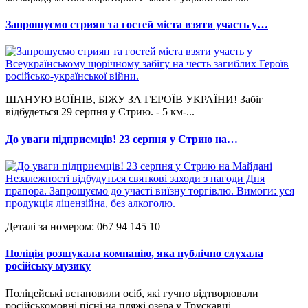
Запрошуємо стриян та гостей міста взяти участь у…
ШАНУЮ ВОЇНІВ, БІЖУ ЗА ГЕРОЇВ УКРАЇНИ! Забіг
відбудеться 29 серпня у Стрию. - 5 км-...
До уваги підприємців! 23 серпня у Стрию на…
Деталі за номером: 067 94 145 10
Поліція розшукала компанію, яка публічно слухала
російську музику
Поліцейські встановили осіб, які гучно відтворювали
російськомовні пісні на пляжі озера у Трускавці....