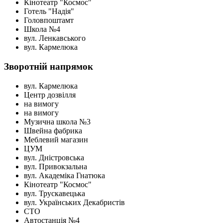
Кінотеатр "Космос"
Готель "Надія"
Головпоштамт
Школа №4
вул. Ленкавського
вул. Кармелюка
Зворотній напрямок
вул. Кармелюка
Центр дозвілля
на вимогу
на вимогу
Музична школа №3
Швейна фабрика
Меблевий магазин
ЦУМ
вул. Дністровська
вул. Привокзальна
вул. Академіка Гнатюка
Кінотеатр "Космос"
вул. Трускавецька
вул. Українських Декабристів
СТО
Автостанція №4