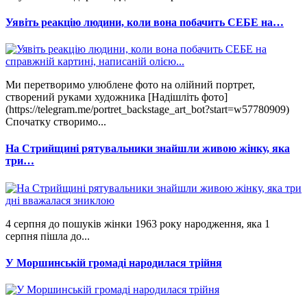
Уявіть реакцію людини, коли вона побачить СЕБЕ на…
Ми перетворимо улюблене фото на олійний портрет,
створений руками художника [Надішліть фото]
(https://telegram.me/portret_backstage_art_bot?start=w57780909)
Спочатку створимо...
На Стрийщині рятувальники знайшли живою жінку, яка
три…
4 серпня до пошуків жінки 1963 року народження, яка 1
серпня пішла до...
У Моршинській громаді народилася трійня