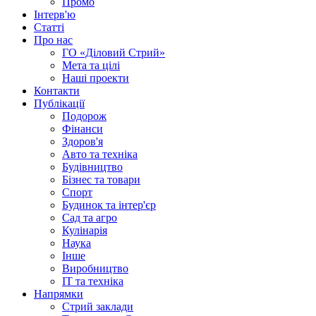
Промо
Інтерв'ю
Статті
Про нас
ГО «Діловий Стрий»
Мета та цілі
Наші проекти
Контакти
Публікації
Подорож
Фінанси
Здоров'я
Авто та техніка
Будівництво
Бізнес та товари
Спорт
Будинок та інтер'єр
Сад та агро
Кулінарія
Наука
Інше
Виробництво
IT та техніка
Напрямки
Стрий заклади