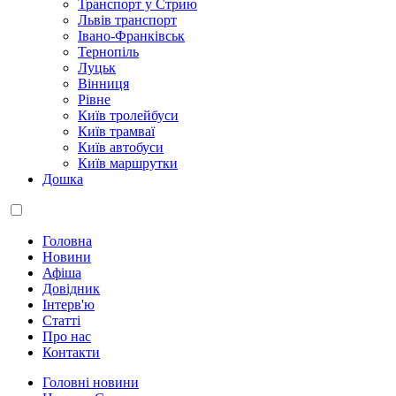
Транспорт у Стрию
Львів транспорт
Івано-Франківськ
Тернопіль
Луцьк
Вінниця
Рівне
Київ тролейбуси
Київ трамваї
Київ автобуси
Київ маршрутки
Дошка
Головна
Новини
Афіша
Довідник
Інтерв'ю
Статті
Про нас
Контакти
Головні новини