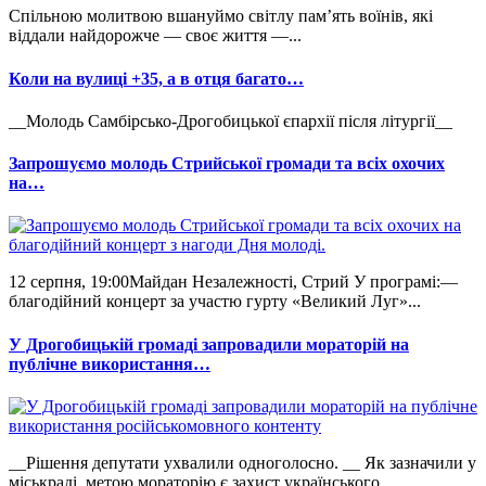
Спільною молитвою вшануймо світлу пам’ять воїнів, які
віддали найдорожче — своє життя —...
Коли на вулиці +35, а в отця багато…
__Молодь Самбірсько-Дрогобицької єпархії після літургії__
Запрошуємо молодь Стрийської громади та всіх охочих
на…
12 серпня, 19:00Майдан Незалежності, Стрий У програмі:—
благодійний концерт за участю гурту «Великий Луг»...
У Дрогобицькій громаді запровадили мораторій на
публічне використання…
__Рішення депутати ухвалили одноголосно. __ Як зазначили у
міськраді, метою мораторію є захист українського...