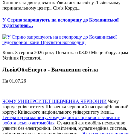
Хлопчик та двоє дівчаток з'явилися на світ у Львівському
перинатальному центрі. Сім'я Коруд...
У Стрию запрошують на велопрощу до Кохавинської
чудотворної…
Коли: 8 серпня 2026 року Початок: о 08:00 Місце збору: храм
Успіння Пресвятої...
ЛьвівОблЕнерго - Вимкнення світла
На 01.07.26
ЧОМУ УНІВЕРСИТЕТ ШЕВЧЕНКА ЧЕРВОНИЙ
Чому
корпус університету Шевченка червоний насправдіЧервоний
корпус Київського національного університету імені...
Генератор на машину: чому від його справності залежить
робота всього автомобіля
Сучасний автомобіль неможливо
уявити без електроніки. Освітлення, мультимедійна система,
клімат-контроль, електропідсилювач...
Як називається процес